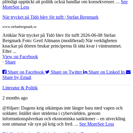
plötsligt upptäckt att politik också handlar om konsekvenser.
...
See
More
See Less
När trycket på Tidö blev för tufft | Stefan Bergmark
www.stefanbergmark.se
Artiklar När trycket på Tidö blev för tufft 2026-06-08 Stefan
Bergmark Foto: Gerd Altmann (modifierad) När verkligheten
knackar på dörren brukar principerna få sitta kvar i väntrummet.
Efter ...
View on Facebook
·
Share
Share on Facebook
Share on Twitter
Share on Linked In
Share by Email
Litteratur & Politik
2 months ago
@följare: Dagens krig utkämpas inte längre bara med vapen och
soldater. Istället sker striderna i cybervärlden, genom
informationspåverkan och ekonomiska sanktioner – en utveckling
som utmanar vår syn på krig och fred.
...
See More
See Less