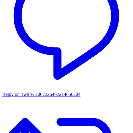
Reply on Twitter 2067226462214656204