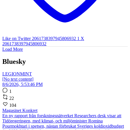
Like on Twitter 2061738397945806932
1
X
2061738397945806932
Load More
Bluesky
LEGIONMINT
[No text content]
8/6/2026, 5:53:46 PM
1
22
104
Magasinet Konkret
En ny rapport från forskningsnätverket Researchers desk visar att
Tidöregeringen, med klimat- och miljöminister Romina
Pourmokhtari i spetsen, nästan förbrukat Sveriges koldioxidbudget