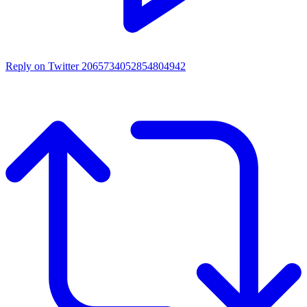
Reply on Twitter 2065734052854804942