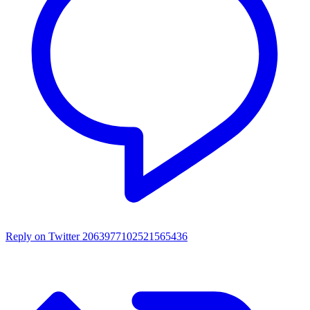
Reply on Twitter 2063977102521565436