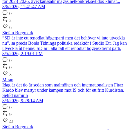
för 2023-2026. #veckanssatir magasinetkonkret.se/tidos-klimat...
8/6/2026, 11:41:47 AM
0
2
6
Stefan Bergmark
”SD är inte ett renodlat högerparti men det behöver vi inte utveckla
nu”, sa precis Borås Tidnings politiska redaktör i Studio Ett. Jag kan
utveckla åt henne: SD är i alla fall ett renodlat högerextremt parti.
8/5/2026, 2:19:01 PM
0
0
3
Miran
Idag är det tio år sedan som malmöiten och internationalisten Firaz
Kardo blev martyr under kampen mot IS och för ett fritt Kurdistan.
Şehîd namirin
8/3/2026, 9:28:14 AM
0
9
41
Stefan Bergmark