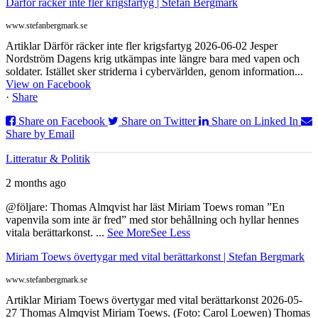
Därför räcker inte fler krigsfartyg | Stefan Bergmark
www.stefanbergmark.se
Artiklar Därför räcker inte fler krigsfartyg 2026-06-02 Jesper
Nordström Dagens krig utkämpas inte längre bara med vapen och
soldater. Istället sker striderna i cybervärlden, genom information...
View on Facebook
·
Share
Share on Facebook
Share on Twitter
Share on Linked In
Share by Email
Litteratur & Politik
2 months ago
@följare: Thomas Almqvist har läst Miriam Toews roman ”En
vapenvila som inte är fred” med stor behållning och hyllar hennes
vitala berättarkonst.
...
See More
See Less
Miriam Toews övertygar med vital berättarkonst | Stefan Bergmark
www.stefanbergmark.se
Artiklar Miriam Toews övertygar med vital berättarkonst 2026-05-
27 Thomas Almqvist Miriam Toews. (Foto: Carol Loewen) Thomas