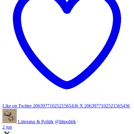
Like on Twitter 2063977102521565436
X
2063977102521565436
Litteratur & Politik
@littpolitik
·
2 jun