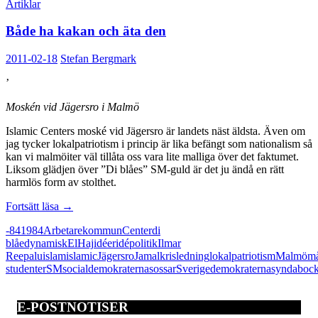
Artiklar
Både ha kakan och äta den
2011-02-18
Stefan Bergmark
’
Moskén vid Jägersro i Malmö
Islamic Centers moské vid Jägersro är landets näst äldsta. Även om
jag tycker lokalpatriotism i princip är lika befängt som nationalism så
kan vi malmöiter väl tillåta oss vara lite malliga över det faktumet.
Liksom glädjen över ”Di blåes” SM-guld är det ju ändå en rätt
harmlös form av stolthet.
Både
Fortsätt läsa
→
ha
-84
1984
Arbetarekommun
Center
di
kakan
blåe
dynamisk
El
Haj
idéer
idépolitik
Ilmar
och
Reepalu
islam
islamic
Jägersro
Jamal
kris
ledning
lokalpatriotism
Malmö
må
äta
studenter
SM
socialdemokraterna
sossar
Sverigedemokraterna
syndaboc
den
E-POSTNOTISER