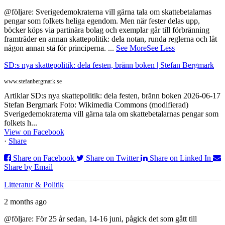
@följare: Sverigedemokraterna vill gärna tala om skattebetalarnas
pengar som folkets heliga egendom. Men när fester delas upp,
böcker köps via partinära bolag och exemplar går till förbränning
framträder en annan skattepolitik: dela notan, runda reglerna och låt
någon annan stå för principerna.
...
See More
See Less
SD:s nya skattepolitik: dela festen, bränn boken | Stefan Bergmark
www.stefanbergmark.se
Artiklar SD:s nya skattepolitik: dela festen, bränn boken 2026-06-17
Stefan Bergmark Foto: Wikimedia Commons (modifierad)
Sverigedemokraterna vill gärna tala om skattebetalarnas pengar som
folkets h...
View on Facebook
·
Share
Share on Facebook
Share on Twitter
Share on Linked In
Share by Email
Litteratur & Politik
2 months ago
@följare: För 25 år sedan, 14-16 juni, pågick det som gått till