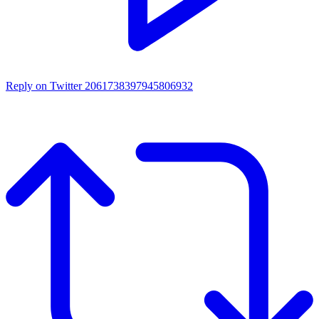
Reply on Twitter 2061738397945806932