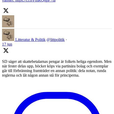
vänster. https://t.co/FmRQ8pF7fa
Litteratur & Politik
@littpolitik
·
17 jun
SD säger att skattebetalarnas pengar är folkets heliga egendom. Men
när fester delas upp, böcker köps via partinära bolag och exemplar
går till förbränning framträder en annan politik: dela notan, runda
reglerna och låt någon annan stå för principerna.