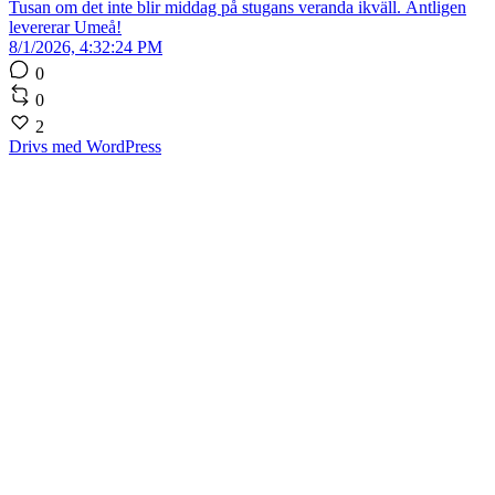
Tusan om det inte blir middag på stugans veranda ikväll. Äntligen
levererar Umeå!
8/1/2026, 4:32:24 PM
0
0
2
Drivs med WordPress