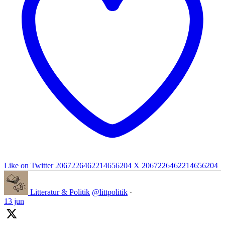
Like on Twitter 2067226462214656204
X
2067226462214656204
Litteratur & Politik
@littpolitik
·
13 jun