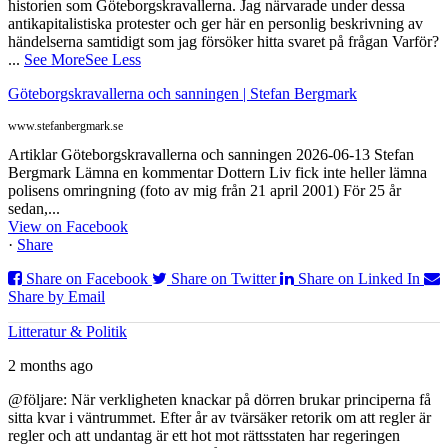
historien som Göteborgskravallerna. Jag närvarade under dessa
antikapitalistiska protester och ger här en personlig beskrivning av
händelserna samtidigt som jag försöker hitta svaret på frågan Varför?
...
See More
See Less
Göteborgskravallerna och sanningen | Stefan Bergmark
www.stefanbergmark.se
Artiklar Göteborgskravallerna och sanningen 2026-06-13 Stefan
Bergmark Lämna en kommentar Dottern Liv fick inte heller lämna
polisens omringning (foto av mig från 21 april 2001) För 25 år
sedan,...
View on Facebook
·
Share
Share on Facebook
Share on Twitter
Share on Linked In
Share by Email
Litteratur & Politik
2 months ago
@följare: När verkligheten knackar på dörren brukar principerna få
sitta kvar i väntrummet. Efter år av tvärsäker retorik om att regler är
regler och att undantag är ett hot mot rättsstaten har regeringen