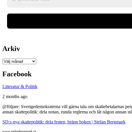
Arkiv
Arkiv
Facebook
Litteratur & Politik
2 months ago
@följare: Sverigedemokraterna vill gärna tala om skattebetalarnas pen
annan skattepolitik: dela notan, runda reglerna och låt någon annan st
SD:s nya skattepolitik: dela festen, bränn boken | Stefan Bergmark
www.stefanbergmark.se