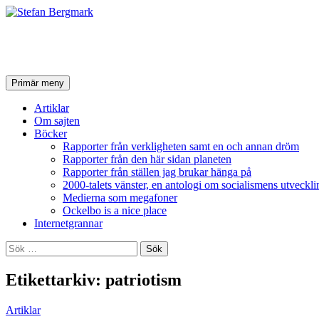
Stefan Bergmark
Sök
Hoppa
Primär meny
till
innehåll
Artiklar
Om sajten
Böcker
Rapporter från verkligheten samt en och annan dröm
Rapporter från den här sidan planeten
Rapporter från ställen jag brukar hänga på
2000-talets vänster, en antologi om socialismens utveckli
Medierna som megafoner
Ockelbo is a nice place
Internetgrannar
Sök
efter:
Etikettarkiv: patriotism
Artiklar