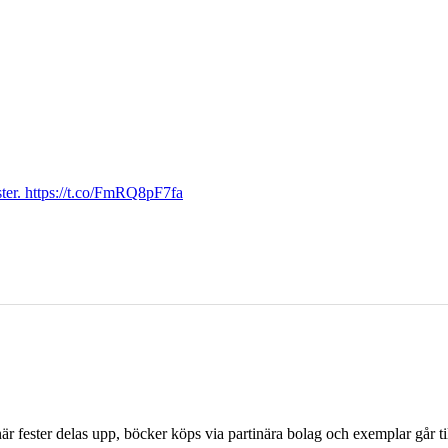
ter. https://t.co/FmRQ8pF7fa
r fester delas upp, böcker köps via partinära bolag och exemplar går til