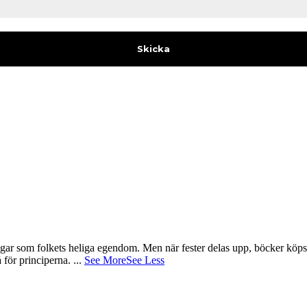
gar som folkets heliga egendom. Men när fester delas upp, böcker köps 
å för principerna.
...
See More
See Less