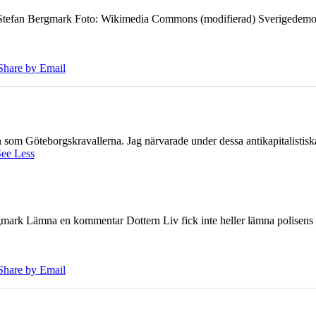
7 Stefan Bergmark Foto: Wikimedia Commons (modifierad) Sverigedemokra
Share by Email
ien som Göteborgskravallerna. Jag närvarade under dessa antikapitalistis
ee Less
ark Lämna en kommentar Dottern Liv fick inte heller lämna polisens om
Share by Email