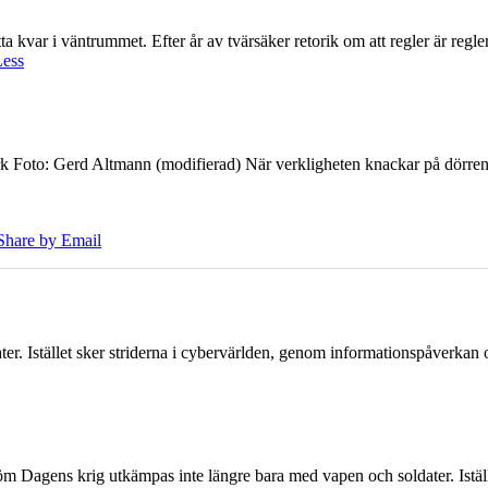
 kvar i väntrummet. Efter år av tvärsäker retorik om att regler är regler 
Less
k Foto: Gerd Altmann (modifierad) När verkligheten knackar på dörren br
Share by Email
er. Istället sker striderna i cybervärlden, genom informationspåverka
öm Dagens krig utkämpas inte längre bara med vapen och soldater. Iställ