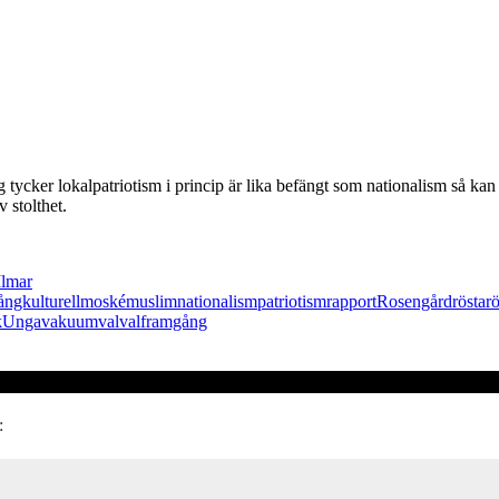
tycker lokalpatriotism i princip är lika befängt som nationalism så kan 
 stolthet.
Ilmar
ngkulturell
moské
muslim
nationalism
patriotism
rapport
Rosengård
rösta
r
k
Unga
vakuum
val
valframgång
: