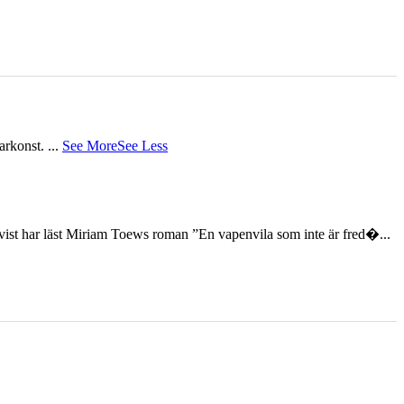
tarkonst.
...
See More
See Less
st har läst Miriam Toews roman ”En vapenvila som inte är fred�...