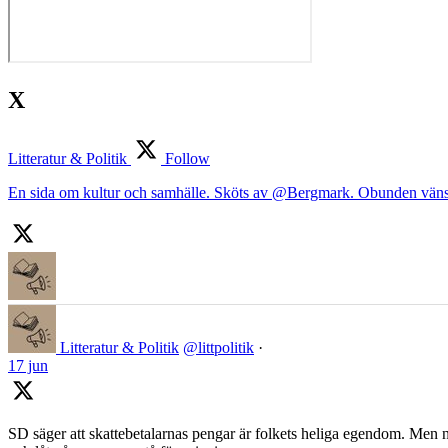
X
Litteratur & Politik
Follow
En sida om kultur och samhälle. Sköts av @Bergmark. Obunden väns
Litteratur & Politik
@littpolitik
·
17 jun
SD säger att skattebetalarnas pengar är folkets heliga egendom. Men nä