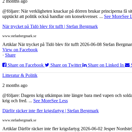
2 months ago
@följare: När verkligheten knackar på dörren brukar principerna få sitta
upptäckt att politik också handlar om konsekvenser.
...
See More
See 
När trycket på Tidö blev för tufft | Stefan Bergmark
www.stefanbergmark.se
Artiklar När trycket på Tidö blev för tufft 2026-06-08 Stefan Bergmar
View on Facebook
·
Share
Share on Facebook
Share on Twitter
Share on Linked In
Litteratur & Politik
2 months ago
@följare: Dagens krig utkämpas inte längre bara med vapen och soldat
krig och fred.
...
See More
See Less
Därför räcker inte fler krigsfartyg | Stefan Bergmark
www.stefanbergmark.se
Artiklar Därför räcker inte fler krigsfartyg 2026-06-02 Jesper Nordstr