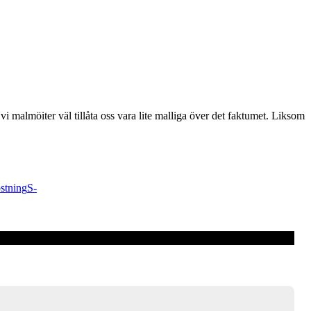
vi malmöiter väl tillåta oss vara lite malliga över det faktumet. Liksom
östning
S-