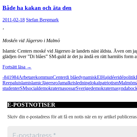
Både ha kakan och äta den
2011-02-18
Stefan Bergmark
’
Moskén vid Jägersro i Malmö
Islamic Centers moské vid Jägersro är landets näst äldsta. Även om jag 
glädjen över ”Di blåes” SM-guld är det ju ändå en rätt harmlös form av
Både
Fortsätt läsa
→
ha
-84
1984
Arbetarekommun
Center
di blåe
dynamisk
El
Haj
idéer
idépolitik
kakan
Reepalu
islam
islamic
Jägersro
Jamal
kris
ledning
lokalpatriotism
Malmö
må
och
studenter
SM
socialdemokraterna
sossar
Sverigedemokraterna
syndaboc
äta
den
E-POSTNOTISER
Skriv din e-postadress för att få en notis när en ny artikel publiceras