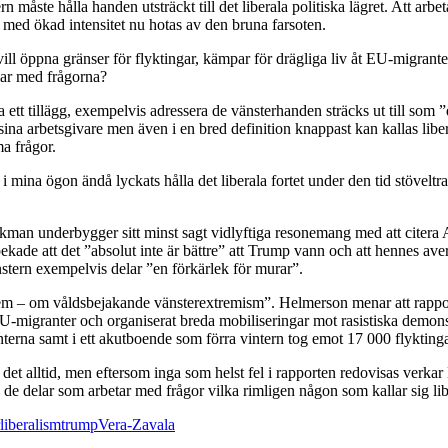
ste hålla handen utsträckt till det liberala politiska lägret. Att arbetarr
om med ökad intensitet nu hotas av den bruna farsoten.
 öppna gränser för flyktingar, kämpar för drägliga liv åt EU-migranter 
slar med frågorna?
ett tillägg, exempelvis adressera de vänsterhanden sträcks ut till som 
a arbetsgivare men även i en bred definition knappast kan kallas lib
ma frågor.
mina ögon ändå lyckats hålla det liberala fortet under den tid stöveltr
 underbygger sitt minst sagt vidlyftiga resonemang med att citera Am
ekade att det ”absolut inte är bättre” att Trump vann och att hennes avers
tern exempelvis delar ”en förkärlek för murar”.
em – om våldsbejakande vänsterextremism”. Helmerson menar att rapportf
 EU-migranter och organiserat breda mobiliseringar mot rasistiska demons
nterna samt i ett akutboende som förra vintern tog emot 17 000 flyktingar.
t är det alltid, men eftersom inga som helst fel i rapporten redovisas 
ven de delar som arbetar med frågor vilka rimligen någon som kallar sig li
liberalism
trump
Vera-Zavala