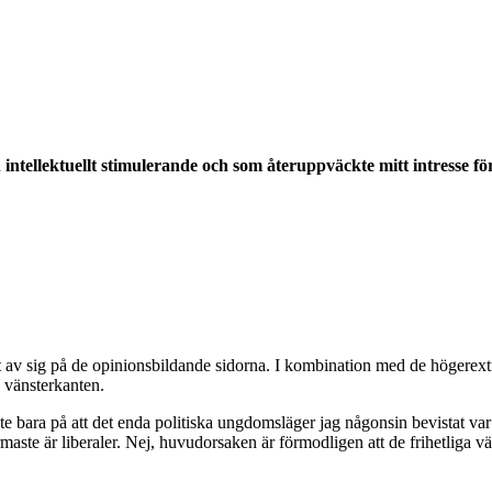
intellektuellt stimulerande och som återuppväckte mitt intresse f
tuellt
rande
v sig på de opinionsbildande sidorna. I kombination med de högerextrema
å vänsterkanten.
g inte bara på att det enda politiska ungdomsläger jag någonsin bevista
aste är liberaler. Nej, huvudorsaken är förmodligen att de frihetliga vän