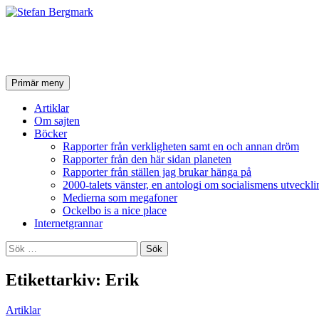
Stefan Bergmark
Sök
Hoppa
Primär meny
till
innehåll
Artiklar
Om sajten
Böcker
Rapporter från verkligheten samt en och annan dröm
Rapporter från den här sidan planeten
Rapporter från ställen jag brukar hänga på
2000-talets vänster, en antologi om socialismens utveckli
Medierna som megafoner
Ockelbo is a nice place
Internetgrannar
Sök
efter:
Etikettarkiv: Erik
Artiklar