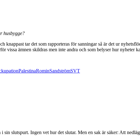
ler husbygge?
 och knappast tar det som rapporteras för sanningar så är det ur nyhetsfl
arför vissa ämnen skildras men inte andra och som belyser hur nyheter ka
ckupation
Palestina
Romin
Sandström
SVT
sin slutspurt. Ingen vet hur det slutar. Men en sak är säker: Att nedlägg