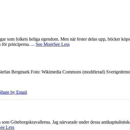
gar som folkets heliga egendom. Men när fester delas upp, böcker köps 
å för principerna.
...
See More
See Less
7 Stefan Bergmark Foto: Wikimedia Commons (modifierad) Sverigedemokra
Share by Email
ien som Göteborgskravallerna. Jag närvarade under dessa antikapitalistis
ee Less