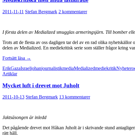
2011-11-11
Stefan Bergmark
2 kommentarer
I första delen av Medialized smugglas armeringsjärn. Till bomber el
Trots att de flesta av oss dagligen tar del av en rad olika nyhetskällor
delen av Medialized. En mediekritisk serie som ställer frågor kring v
Mediekritiska
Fortsätt läsa
→
men
Erik
Gaza
Israel
johan
journalistik
media
Medialized
mediekritik
Nyheter
o
ändå
Artiklar
lättlurade
Mycket luft i drevet mot Juholt
2011-10-13
Stefan Bergmark
13 kommentarer
Jaktsäsongen är inledd
Det pågående drevet mot Håkan Juholt är i skrivande stund antagligen i 
rätt håll.