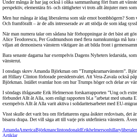
Under många år har jag också i olika sammanhang fört fram att vänstern må
perspektiv, elementära fri- och rättigheter vi trots allt åtnjuter men s
Men hur många är idag liberalerna som står emot bombhögern? Som vill
Och framförallt – är de alls intresserade av att stödja de som idag sys
När man numera talar om sådana här förhoppningar är det bäst att göra 
Alice Teodorescu, Per Gudmundson med flera namnkunniga må lura sin
viljan att demonisera vänstern viktigare än att bilda front i gemensam
Bara senaste dagarna har exempelvis Dagens Nyheters ledarsida, som i 
vänsterut.
I onsdags skrev Amanda Björkman om ”Trumpkramarvänstern”. Björkman
att Hillary Clinton förlorade presidentvalet. Att Vera-Zavala också påp
Björkman. Istället svamlar hon om hur Trumps höger och delar av väns
I söndags ifrågasatte Erik Helmerson forskarrapporten ”Ung och extr
förbundet Allt åt Alla, som enligt rapporten bl.a ”arbetat med utsatta
exempelvis Allt åt Alla varit aktiva i solidaritetsarbetet med EU-migra
Visst skulle det varit bra om författarens egna åsikter redovisats, de
bisarra drapa. Det vill säga att till varje pris utdefiniera vänstern. Ä
Amanda
America
Björkman
clinton
donald
Erik
helmerson
hillary
liberaler
Artiklar