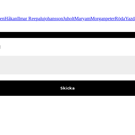
sen
Håkan
Ilmar Reepalu
johansson
Juholt
Maryam
Morgan
peter
Röda
Yazd
: