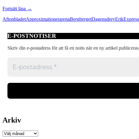
Mycket
Fortsätt läsa
→
luft
Aftonbladet
Approximationer
arena
Berg
berget
Dagens
drev
Erik
Expres
i
drevet
mot
E-POSTNOTISER
Juholt
Skriv din e-postadress för att få en notis när en ny artikel publiceras
Arkiv
Arkiv