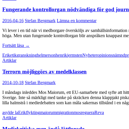
Fungerande kontrollorgan nödvändiga för god journa
2016-04-16
Stefan Bergmark
Lämna en kommentar
Vi lever i en tid när vi medborgare översköljs av samhällsinformation
höga. Men utan fungerande kontrollorgan blir anspråken knappast me
Fungerande
Fortsätt läsa
→
kontrollorgan
Erik
etik
granskning
helmerson
henrik
jermsten
Nyheter
opinionsnämnd
pr
nödvändiga
Artiklar
för
god
Terrorn möjliggörs av medelklassen
journalistik
2014-10-18
Stefan Bergmark
I måndags inleddes Mos Maiorum, ett EU-samarbete med syfte att hitta 
Sverige. Inte så märkligt med tanke på skräcken denna klappjakt pisk
lilla halmstrå i mediedebatten som kan måla sakernas tillstånd i en någ
asyl
de la
Erik
flykting
maiorum
migration
mos
reguera
Reva
Artiklar
Mediekritiska men ändå lättlurade