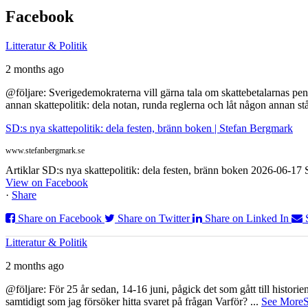
Facebook
Litteratur & Politik
2 months ago
@följare: Sverigedemokraterna vill gärna tala om skattebetalarnas pen
annan skattepolitik: dela notan, runda reglerna och låt någon annan st
SD:s nya skattepolitik: dela festen, bränn boken | Stefan Bergmark
www.stefanbergmark.se
Artiklar SD:s nya skattepolitik: dela festen, bränn boken 2026-06-1
View on Facebook
·
Share
Share on Facebook
Share on Twitter
Share on Linked In
Litteratur & Politik
2 months ago
@följare: För 25 år sedan, 14-16 juni, pågick det som gått till histor
samtidigt som jag försöker hitta svaret på frågan Varför?
...
See More
S