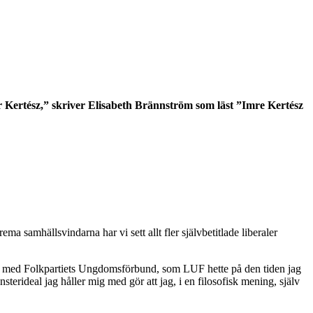
ör Kertész,” skriver Elisabeth Brännström som läst ”Imre Kertész
 samhällsvindarna har vi sett allt fler självbetitlade liberaler
t var med Folkpartiets Ungdomsförbund, som LUF hette på den tiden jag
sterideal jag håller mig med gör att jag, i en filosofisk mening, själv