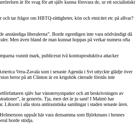
örelsen är för svag för att själv kunna försvara de, ur ett socialistiskt
och tar frågor om HBTQ-rättigheter, kön och etnicitet etc på allvar?
”de anständiga liberalerna”. Borde egentligen inte vara nödvändigt då
eraler. Men även bland de man kunnat hoppas på verkar numera ofta
amparna vunnit mark, publicerat två kontraproduktiva attacker
erica Vera-Zavala som i senaste Agenda i Svt uttyckte glädje över
ion beror på att Clinton är en krigshök citerade förstås inte
örfattaren själv har vänstersympatier och att beskrivningen av
trationer”, är generös. Tja, men det är ju sant! I Malmö har
 Liksom i alla stora antirasistiska samlingar i staden senaste åren.
verkar Helmersons uppsåt här vara densamma som Björkmans i hennes
beral borde stödja.