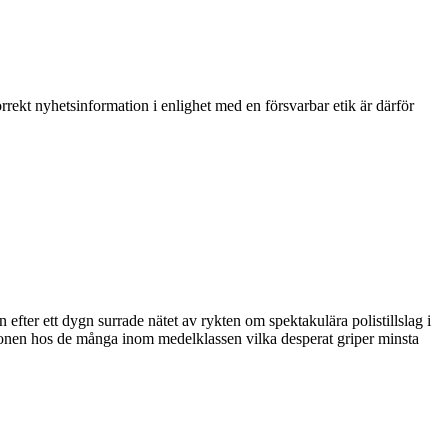
rekt nyhetsinformation i enlighet med en försvarbar etik är därför
ter ett dygn surrade nätet av rykten om spektakulära polistillslag i
tionen hos de många inom medelklassen vilka desperat griper minsta