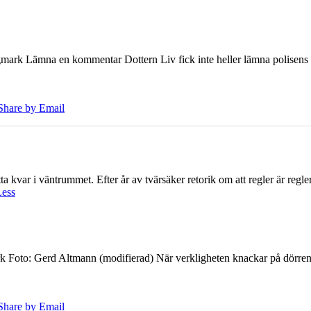
ark Lämna en kommentar Dottern Liv fick inte heller lämna polisens om
Share by Email
 kvar i väntrummet. Efter år av tvärsäker retorik om att regler är regler 
Less
k Foto: Gerd Altmann (modifierad) När verkligheten knackar på dörren br
Share by Email