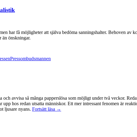
listik
 men har få möjligheter att själva bedöma sanningshalter. Behoven av kor
r än önskningar.
essen
Pressombudsmannen
och avvisa så många papperslösa som möjligt under två veckor. Redan ef
ar upp hos redan utsatta människor. Ett mer intressant fenomen är reak
Terrorn
ot ljusare nyans.
Fortsätt läsa
→
möjliggörs
av
medelklassen