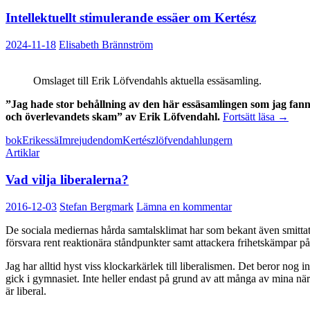
Intellektuellt stimulerande essäer om Kertész
2024-11-18
Elisabeth Brännström
Omslaget till Erik Löfvendahls aktuella essäsamling.
”Jag hade stor behållning av den här essäsamlingen som jag fann 
Intellek
och överlevandets skam” av Erik Löfvendahl.
Fortsätt läsa
→
stimule
bok
Erik
essä
Imre
judendom
Kertész
löfvendahl
ungern
essäer
Artiklar
om
Kertész
Vad vilja liberalerna?
2016-12-03
Stefan Bergmark
Lämna en kommentar
De sociala mediernas hårda samtalsklimat har som bekant även smittat a
försvara rent reaktionära ståndpunkter samt attackera frihetskämpar p
Jag har alltid hyst viss klockarkärlek till liberalismen. Det beror no
gick i gymnasiet. Inte heller endast på grund av att många av mina närm
är liberal.