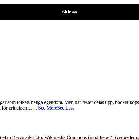
gar som folkets heliga egendom. Men när fester delas upp, böcker köps 
å för principerna.
...
See More
See Less
7 Stefan Bergmark Foto: Wikimedia Commons (modifierad) Sverigedemokra