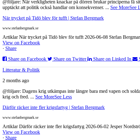
@följare: När verkligheten knackar på dörren brukar principerna få sitta
upptäckt att politik också handlar om konsekvenser.
...
See More
See 
När trycket på Tidö blev för tufft | Stefan Bergmark
www.stefanbergmark.se
Artiklar När trycket på Tidö blev för tufft 2026-06-08 Stefan Bergmar
View on Facebook
·
Share
Share on Facebook
Share on Twitter
Share on Linked In
Litteratur & Politik
2 months ago
@följare: Dagens krig utkämpas inte längre bara med vapen och soldat
krig och fred.
...
See More
See Less
Därför räcker inte fler krigsfartyg | Stefan Bergmark
www.stefanbergmark.se
Artiklar Därför räcker inte fler krigsfartyg 2026-06-02 Jesper Nordstr
View on Facebook
·
Share