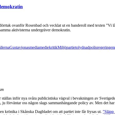
 demokratin
tet dörrtak ovanför Rosenbad och vecklat ut en banderoll med texten ”Vi lå
dsamma aktivisterna undergräver demokratin.
llerna
Gustav
jonas
media
mediekritik
Miljöpartiet
olydnad
polis
regeringen
ism
 ställas inför nya svåra publicistiska vägval i bevakningen av Sveriged
m, ju förväntar oss någon slags sammanhängande policy av. Men det har i
en krönika i Skånska Dagbladet om att partiet inte får frysas ut.
”Släpp