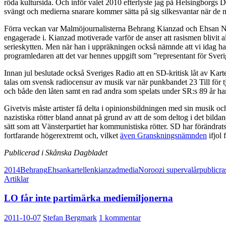
röda kultursida. Och inför valet 2010 efterlyste jag på Helsingborgs D
svängt och medierna snarare kommer sätta på sig silkesvantar när de n
Förra veckan var Malmöjournalisterna Behrang Kianzad och Ehsan No
engagerade i. Kianzad motiverade varför de anser att rasismen blivit
serieskytten. Men när han i uppräkningen också nämnde att vi idag har
programledaren att det var hennes uppgift som ”representant för Sverige
Innan jul beslutade också Sveriges Radio att en SD-kritisk låt av Ka
talas om svensk radiocensur av musik var när punkbandet 23 Till för 
och både den låten samt en rad andra som spelats under SR:s 89 år ha
Givetvis måste artister få delta i opinionsbildningen med sin musik och
nazistiska rötter bland annat på grund av att de som deltog i det bild
sätt som att Vänsterpartiet har kommunistiska rötter. SD har förändrat
fortfarande högerextremt och, vilket
även Granskningsnämnden
ifjol 
Publicerad i Skånska Dagbladet
2014
Behrang
Ehsan
kartellen
kianzad
media
Noroozi supervalår
public
ra
Artiklar
LO får inte partimärka mediemiljonerna
2011-10-07
Stefan Bergmark
1 kommentar