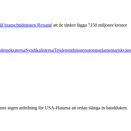
till branschtidningen Resumé
att de tänker lägga ”150 miljoner kronor
ldemokraterna
Syndikalisterna
Tendens
tidningen
utomparlamentarisk
väns
inns ingen anledning för USA-Hatarna att redan slänga in handduken.