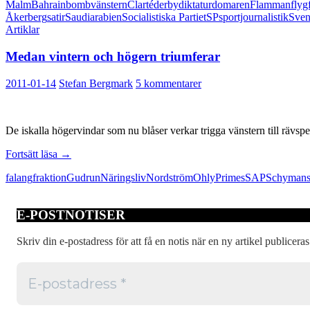
Malm
Bahrain
bombvänstern
Clarté
derby
diktatur
domaren
Flamman
flyg
derbyt
Åkerberg
satir
Saudiarabien
Socialistiska Partiet
SP
sportjournalistik
Sven
Artiklar
Medan vintern och högern triumferar
2011-01-14
Stefan Bergmark
5 kommentarer
De iskalla högervindar som nu blåser verkar trigga vänstern till rävsp
Medan
Fortsätt läsa
→
vintern
falang
fraktion
Gudrun
Näringsliv
Nordström
Ohly
Prime
s
SAP
Schyman
och
högern
triumferar
E-POSTNOTISER
Skriv din e-postadress för att få en notis när en ny artikel publiceras