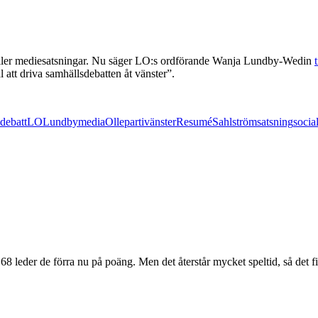
d gäller mediesatsningar. Nu säger LO:s ordförande Wanja Lundby-Wedin
 att driva samhällsdebatten åt vänster”.
debatt
LO
Lundby
media
Olle
partivänster
Resumé
Sahlström
satsning
socia
leder de förra nu på poäng. Men det återstår mycket speltid, så det f