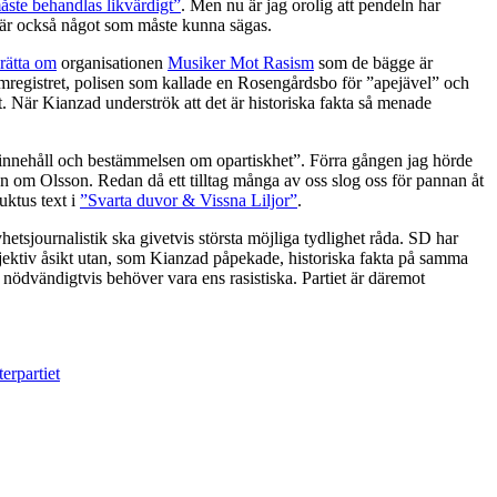
ste behandlas likvärdigt”
. Men nu är jag orolig att pendeln har
e är också något som måste kunna sägas.
rätta om
organisationen
Musiker Mot Rasism
som de bägge är
omregistret, polisen som kallade en Rosengårdsbo för ”apejävel” och
. När Kianzad underströk att det är historiska fakta så menade
nehåll och bestämmelsen om opartiskhet”. Förra gången jag hörde
 om Olsson. Redan då ett tilltag många av oss slog oss för pannan åt
uktus text i
”Svarta duvor & Vissna Liljor”
.
etsjournalistik ska givetvis största möjliga tydlighet råda. SD har
bejektiv åsikt utan, som Kianzad påpekade, historiska fakta på samma
 nödvändigtvis behöver vara ens rasistiska. Partiet är däremot
erpartiet