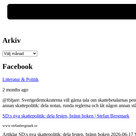
Arkiv
Arkiv
Facebook
Litteratur & Politik
2 months ago
@följare: Sverigedemokraterna vill gärna tala om skattebetalarnas pen
annan skattepolitik: dela notan, runda reglerna och låt någon annan st
SD:s nya skattepolitik: dela festen, bränn boken | Stefan Bergmark
www.stefanbergmark.se
Artiklar SD:s nya skattepolitik: dela festen, bränn boken 2026-06-1