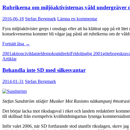
Rubrikerna om miljöaktivisternas våld undergräver
2016-06-18
Stefan Bergmark
Lämna en kommentar
Fyra miljöaktivister greps i onsdags efter att ha klättrat upp på ett li
konsekvenserna kommer bli vågar jag påstå att rubrikerna om de vål
Rubrikerna
Fortsätt läsa
→
om
2001
aktion
civil
daniel
demokrati
direkt
Fridolin
gbg 2001
göteborgskrava
miljöaktivisternas
Artiklar
våld
undergräver
Behandla inte SD med silkesvantar
demokratin
2014-01-31
Stefan Bergmark
Stefan Sundström stödjer Musiker Mot Rasisms nätkampanj #motras
Det börjar lacka mot riksdagsval i riket och landets redaktörer kommer
till skillnad från exempelvis kvällstidningarnas lynniga kommersialis
Inför valet 2006, när SD fortfarande stod utanför riksdagen, skrev jag 