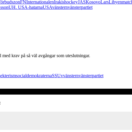
förbudszon
FN
Internationalen
Irak
ishockey
JAS
Kosovo
Lars
Libyen
matc
sson
UH. USA-hatarna
USA
vänstern
vänsterpartiet
el med krav på så väl avgångar som uteslutningar.
sekterism
socialdemokraterna
SSU
v
vänstern
vänsterpartiet
: