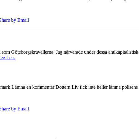
Share by Email
ien som Göteborgskravallerna. Jag närvarade under dessa antikapitalistis
ee Less
ark Lämna en kommentar Dottern Liv fick inte heller lämna polisens om
Share by Email