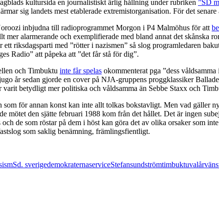
agblads kultursida en journalistiskt ärlig hållning under rubriken
”SD må
ärmar sig landets mest etablerade extremistorganisation. För det senar
roozi inbjudna till radioprogrammet Morgon i P4 Malmöhus för att
be
 allt mer alarmerande och exemplifierade med bland annat det skånska r
 ett riksdagsparti med ”rötter i nazismen” så slog programledaren bakut
s Radio” att påpeka att ”det får stå för dig”.
rtellen och Timbuktu
inte får spelas
okommenterat pga ”dess våldsamma in
tjugo år sedan gjorde en cover på NJA-gruppens proggklassiker Balladen
r varit betydligt mer politiska och våldsamma än Sebbe Staxx och Timb
 som för annan konst kan inte allt tolkas bokstavligt. Men vad gäller nyh
ande mötet den sjätte februari 1988 kom från det hållet. Det är ingen su
s och de som röstar på dem i höst kan göra det av olika orsaker som inte
fastslog som saklig benämning, främlingsfientligt.
sism
Sd. sverigedemokraterna
service
Stefan
sundström
timbuktu
valår
vänst