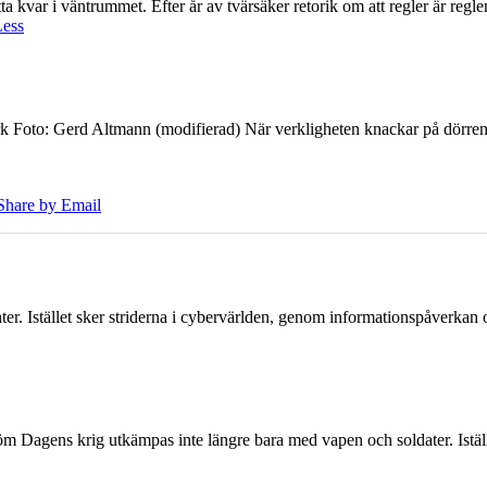
 kvar i väntrummet. Efter år av tvärsäker retorik om att regler är regler 
Less
k Foto: Gerd Altmann (modifierad) När verkligheten knackar på dörren br
Share by Email
er. Istället sker striderna i cybervärlden, genom informationspåverka
öm Dagens krig utkämpas inte längre bara med vapen och soldater. Iställ