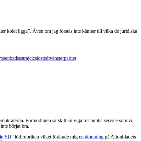
ter kolet ligga”. Även om jag förstås inte känner till vilka de juridiska
rosenbad
sestrajcic
sjöstedt
vänsterpartiet
emokraterna. Förmodligen särskilt kniviga för public service som vi,
nte börjat bra.
 in SD”
löd rubriken vilket förärade mig
en åthutning
på Aftonbladets