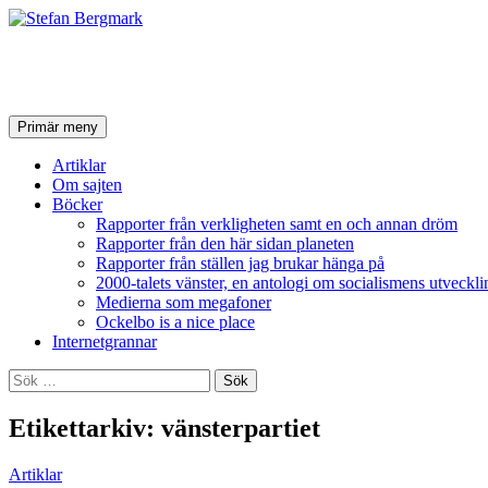
Stefan Bergmark
Sök
Hoppa
Primär meny
till
innehåll
Artiklar
Om sajten
Böcker
Rapporter från verkligheten samt en och annan dröm
Rapporter från den här sidan planeten
Rapporter från ställen jag brukar hänga på
2000-talets vänster, en antologi om socialismens utveckli
Medierna som megafoner
Ockelbo is a nice place
Internetgrannar
Sök
efter:
Etikettarkiv: vänsterpartiet
Artiklar