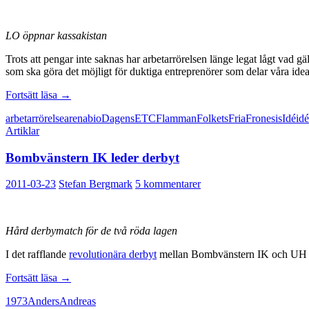
LO öppnar kassakistan
Trots att pengar inte saknas har arbetarrörelsen länge legat lågt va
som ska göra det möjligt för duktiga entreprenörer som delar våra ideal
LO
Fortsätt läsa
→
får
arbetarrörelse
arena
bio
Dagens
ETC
Flamman
Folkets
Fria
Fronesis
Idé
idé
inte
Artiklar
partimärka
mediemiljonerna
Bombvänstern IK leder derbyt
2011-03-23
Stefan Bergmark
5 kommentarer
Hård derbymatch för de två röda lagen
I det rafflande
revolutionära derbyt
mellan Bombvänstern IK och UH 68 
Bombvänstern
Fortsätt läsa
→
IK
1973
Anders
Andreas
leder