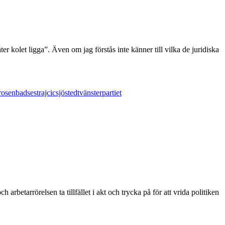
ter kolet ligga”. Även om jag förstås inte känner till vilka de juridiska
rosenbad
sestrajcic
sjöstedt
vänsterpartiet
rbetarrörelsen ta tillfället i akt och trycka på för att vrida politiken