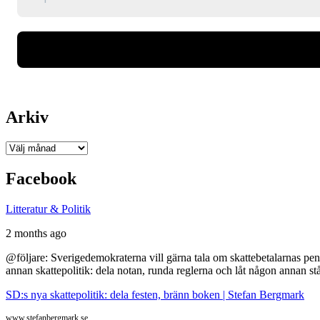
Arkiv
Arkiv
Facebook
Litteratur & Politik
2 months ago
@följare: Sverigedemokraterna vill gärna tala om skattebetalarnas pen
annan skattepolitik: dela notan, runda reglerna och låt någon annan st
SD:s nya skattepolitik: dela festen, bränn boken | Stefan Bergmark
www.stefanbergmark.se