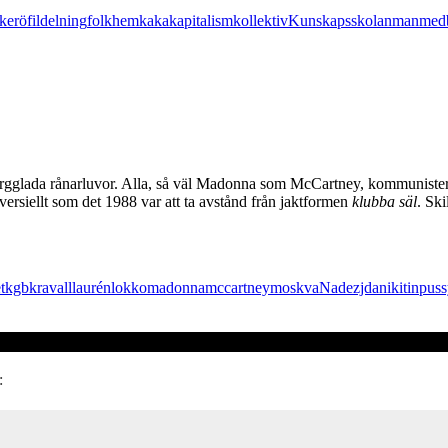
kerö
fildelning
folkhem
kaka
kapitalism
kollektiv
Kunskapsskolan
man
med
rgglada rånarluvor. Alla, så väl Madonna som McCartney, kommunister so
versiellt som det 1988 var att ta avstånd från jaktformen
klubba säl
. Ski
t
kgb
kravall
laurén
lokko
madonna
mccartney
moskva
Nadezjda
nikitin
puss
: