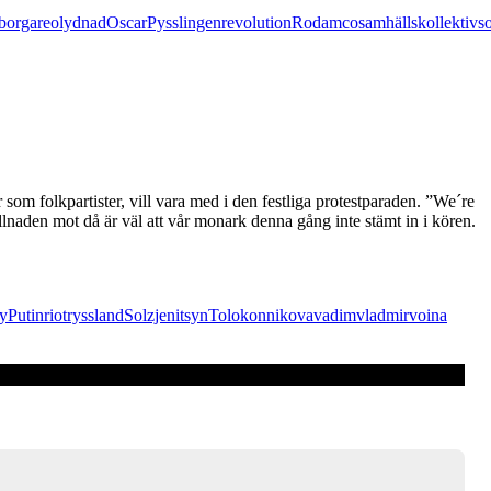
borgare
olydnad
Oscar
Pysslingen
revolution
Rodamco
samhällskollektiv
s
m folkpartister, vill vara med i den festliga protestparaden. ”We´re
llnaden mot då är väl att vår monark denna gång inte stämt in i kören.
y
Putin
riot
ryssland
Solzjenitsyn
Tolokonnikova
vadim
vladmir
voina