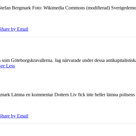
7 Stefan Bergmark Foto: Wikimedia Commons (modifierad) Sverigedemokra
Share by Email
ien som Göteborgskravallerna. Jag närvarade under dessa antikapitalistis
ee Less
ark Lämna en kommentar Dottern Liv fick inte heller lämna polisens om
Share by Email