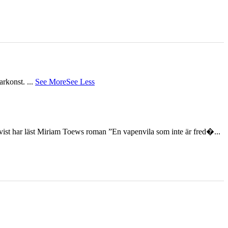
tarkonst.
...
See More
See Less
st har läst Miriam Toews roman ”En vapenvila som inte är fred�...