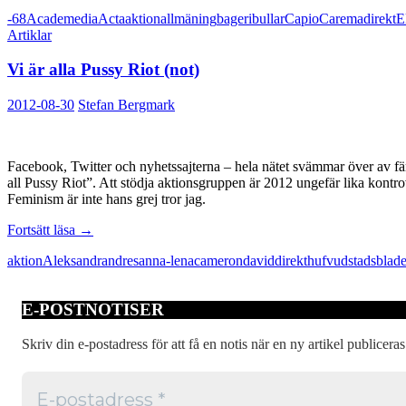
överenskommelsen
-68
Academedia
Acta
aktion
allmäning
bageri
bullar
Capio
Carema
direkt
E
om
Artiklar
välfärdsvinster
bli
Vi är alla Pussy Riot (not)
en
början
2012-08-30
Stefan Bergmark
Facebook, Twitter och nyhetssajterna – hela nätet svämmar över av fä
all Pussy Riot”. Att stödja aktionsgruppen är 2012 ungefär lika kontro
Feminism är inte hans grej tror jag.
Vi
Fortsätt läsa
→
är
aktion
Aleksandr
andres
anna-lena
cameron
david
direkt
hufvudstadsblade
alla
Pussy
Riot
E-POSTNOTISER
(not)
Skriv din e-postadress för att få en notis när en ny artikel publiceras