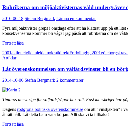
Rubrikerna om miljöaktivisternas våld undergräver
2016-06-18
Stefan Bergmark
Lämna en kommentar
Fyra miljöaktivister greps i onsdags efter att ha klättrat upp på ett li
konsekvenserna kommer bli vågar jag påstå att rubrikerna om de vål
Rubrikerna
Fortsätt läsa
→
om
2001
aktion
civil
daniel
demokrati
direkt
Fridolin
gbg 2001
göteborgskrava
miljöaktivisternas
Artiklar
våld
undergräver
Låt överenskommelsen om välfärdsvinster bli en börj
demokratin
2014-10-06
Stefan Bergmark
2 kommentarer
Timbros ansvarige för välfärdsfrågor har rätt. Fast klasskriget har på
Dagens
rödgröna politiska överenskommelse
om att ”vinstjakten” i vä
åt rätt håll. Låt detta bara vara början. Allt ska vi ta tillbaka!
Låt
Fortsätt läsa
→