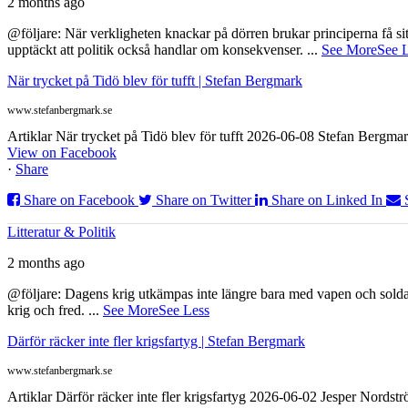
2 months ago
@följare: När verkligheten knackar på dörren brukar principerna få sitta
upptäckt att politik också handlar om konsekvenser.
...
See More
See 
När trycket på Tidö blev för tufft | Stefan Bergmark
www.stefanbergmark.se
Artiklar När trycket på Tidö blev för tufft 2026-06-08 Stefan Bergmar
View on Facebook
·
Share
Share on Facebook
Share on Twitter
Share on Linked In
Litteratur & Politik
2 months ago
@följare: Dagens krig utkämpas inte längre bara med vapen och soldat
krig och fred.
...
See More
See Less
Därför räcker inte fler krigsfartyg | Stefan Bergmark
www.stefanbergmark.se
Artiklar Därför räcker inte fler krigsfartyg 2026-06-02 Jesper Nordstr