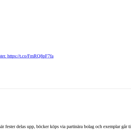
ter. https://t.co/FmRQ8pF7fa
r fester delas upp, böcker köps via partinära bolag och exemplar går til