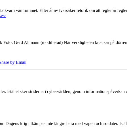
 kvar i väntrummet. Efter år av tvärsäker retorik om att regler är regler 
Less
k Foto: Gerd Altmann (modifierad) När verkligheten knackar på dörren br
Share by Email
er. Istället sker striderna i cybervärlden, genom informationspåverka
öm Dagens krig utkämpas inte längre bara med vapen och soldater. Iställ