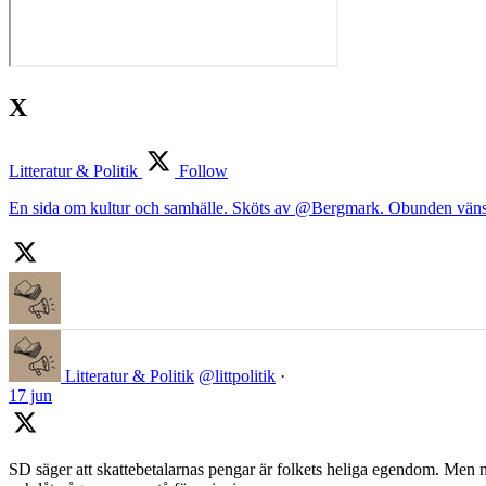
X
Litteratur & Politik
Follow
En sida om kultur och samhälle. Sköts av @Bergmark. Obunden väns
Litteratur & Politik
@littpolitik
·
17 jun
SD säger att skattebetalarnas pengar är folkets heliga egendom. Men nä