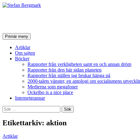
Stefan Bergmark
Sök
Hoppa
Primär meny
till
innehåll
Artiklar
Om sajten
Böcker
Rapporter från verkligheten samt en och annan dröm
Rapporter från den här sidan planeten
Rapporter från ställen jag brukar hänga på
2000-talets vänster, en antologi om socialismens utveckli
Medierna som megafoner
Ockelbo is a nice place
Internetgrannar
Sök
efter:
Etikettarkiv: aktion
Artiklar