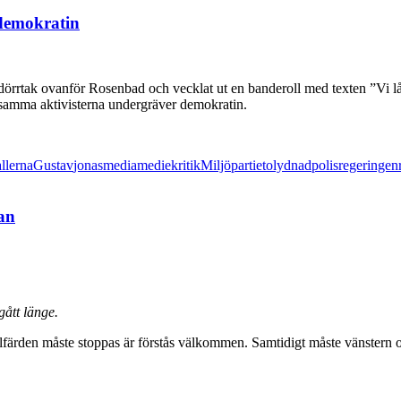
 demokratin
tet dörrtak ovanför Rosenbad och vecklat ut en banderoll med texten ”Vi lå
dsamma aktivisterna undergräver demokratin.
llerna
Gustav
jonas
media
mediekritik
Miljöpartiet
olydnad
polis
regeringen
an
gått länge.
lfärden måste stoppas är förstås välkommen. Samtidigt måste vänstern och a