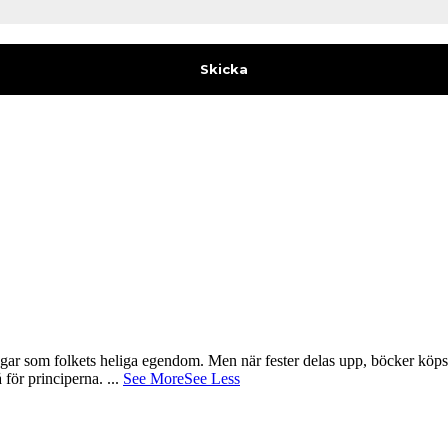
gar som folkets heliga egendom. Men när fester delas upp, böcker köps 
å för principerna.
...
See More
See Less