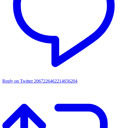
Reply on Twitter 2067226462214656204