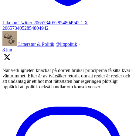
Like on Twitter 2065734052854804942
1
X
2065734052854804942
Litteratur & Politik
@littpolitik
·
8 jun
När verkligheten knackar på dörren brukar principerna få sitta kvar i
väntrummet. Efter år av tvärsäker retorik om att regler är regler och
att undantag är ett hot mot rättsstaten har regeringen plötsligt
upptäckt att politik också handlar om konsekvenser.