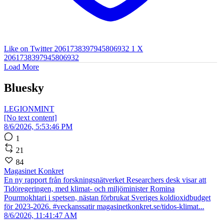
Like on Twitter 2061738397945806932
1
X
2061738397945806932
Load More
Bluesky
LEGIONMINT
[No text content]
8/6/2026, 5:53:46 PM
1
21
84
Magasinet Konkret
En ny rapport från forskningsnätverket Researchers desk visar att
Tidöregeringen, med klimat- och miljöminister Romina
Pourmokhtari i spetsen, nästan förbrukat Sveriges koldioxidbudget
för 2023-2026. #veckanssatir magasinetkonkret.se/tidos-klimat...
8/6/2026, 11:41:47 AM