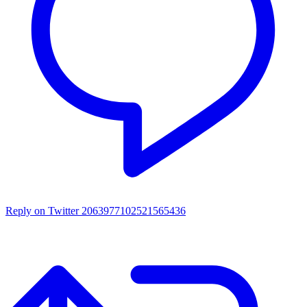
Reply on Twitter 2063977102521565436