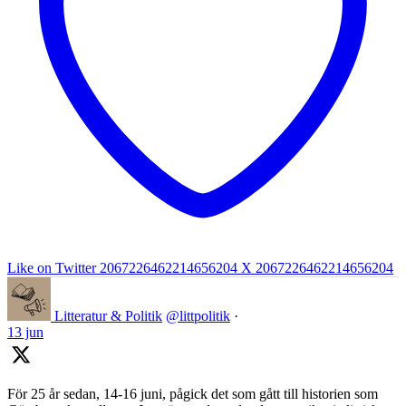
Like on Twitter 2067226462214656204
X
2067226462214656204
Litteratur & Politik
@littpolitik
·
13 jun
För 25 år sedan, 14-16 juni, pågick det som gått till historien som