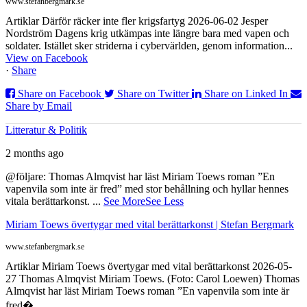
www.stefanbergmark.se
Artiklar Därför räcker inte fler krigsfartyg 2026-06-02 Jesper
Nordström Dagens krig utkämpas inte längre bara med vapen och
soldater. Istället sker striderna i cybervärlden, genom information...
View on Facebook
·
Share
Share on Facebook
Share on Twitter
Share on Linked In
Share by Email
Litteratur & Politik
2 months ago
@följare: Thomas Almqvist har läst Miriam Toews roman ”En
vapenvila som inte är fred” med stor behållning och hyllar hennes
vitala berättarkonst.
...
See More
See Less
Miriam Toews övertygar med vital berättarkonst | Stefan Bergmark
www.stefanbergmark.se
Artiklar Miriam Toews övertygar med vital berättarkonst 2026-05-
27 Thomas Almqvist Miriam Toews. (Foto: Carol Loewen) Thomas
Almqvist har läst Miriam Toews roman ”En vapenvila som inte är
fred�...