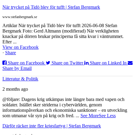
När trycket på Tidö blev för tufft | Stefan Bergmark
www.stefanbergmark.se
Artiklar När trycket på Tidö blev för tufft 2026-06-08 Stefan
Bergmark Foto: Gerd Altmann (modifierad) När verkligheten
knackar på dörren brukar principerna få sitta kvar i väntrummet.
Efter ...
View on Facebook
·
Share
Share on Facebook
Share on Twitter
Share on Linked In
Share by Email
Litteratur & Politik
2 months ago
@följare: Dagens krig utkämpas inte längre bara med vapen och
soldater. Istället sker striderna i cybervärlden, genom
informationspåverkan och ekonomiska sanktioner – en utveckling
som utmanar vår syn på krig och fred.
...
See More
See Less
Därför räcker inte fler krigsfartyg | Stefan Bergmark