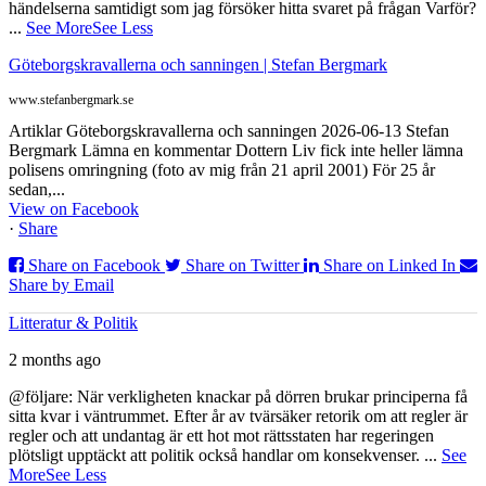
händelserna samtidigt som jag försöker hitta svaret på frågan Varför?
...
See More
See Less
Göteborgskravallerna och sanningen | Stefan Bergmark
www.stefanbergmark.se
Artiklar Göteborgskravallerna och sanningen 2026-06-13 Stefan
Bergmark Lämna en kommentar Dottern Liv fick inte heller lämna
polisens omringning (foto av mig från 21 april 2001) För 25 år
sedan,...
View on Facebook
·
Share
Share on Facebook
Share on Twitter
Share on Linked In
Share by Email
Litteratur & Politik
2 months ago
@följare: När verkligheten knackar på dörren brukar principerna få
sitta kvar i väntrummet. Efter år av tvärsäker retorik om att regler är
regler och att undantag är ett hot mot rättsstaten har regeringen
plötsligt upptäckt att politik också handlar om konsekvenser.
...
See
More
See Less