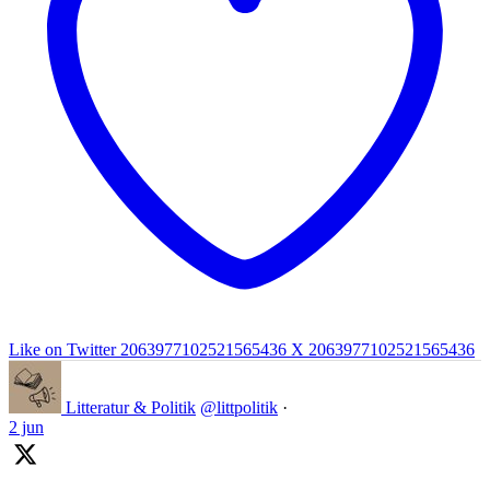
Like on Twitter 2063977102521565436
X
2063977102521565436
Litteratur & Politik
@littpolitik
·
2 jun