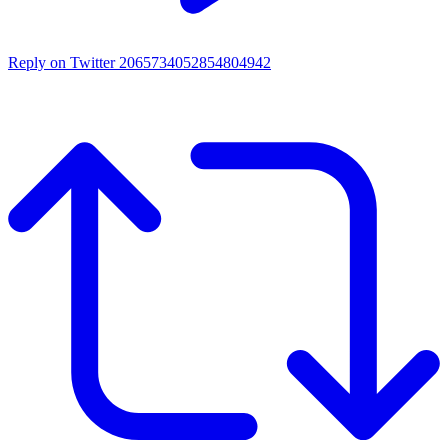
Reply on Twitter 2065734052854804942