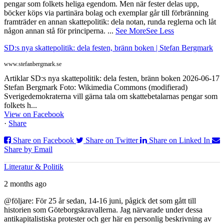
pengar som folkets heliga egendom. Men när fester delas upp,
böcker köps via partinära bolag och exemplar går till förbränning
framträder en annan skattepolitik: dela notan, runda reglerna och låt
någon annan stå för principerna.
...
See More
See Less
SD:s nya skattepolitik: dela festen, bränn boken | Stefan Bergmark
www.stefanbergmark.se
Artiklar SD:s nya skattepolitik: dela festen, bränn boken 2026-06-17
Stefan Bergmark Foto: Wikimedia Commons (modifierad)
Sverigedemokraterna vill gärna tala om skattebetalarnas pengar som
folkets h...
View on Facebook
·
Share
Share on Facebook
Share on Twitter
Share on Linked In
Share by Email
Litteratur & Politik
2 months ago
@följare: För 25 år sedan, 14-16 juni, pågick det som gått till
historien som Göteborgskravallerna. Jag närvarade under dessa
antikapitalistiska protester och ger här en personlig beskrivning av