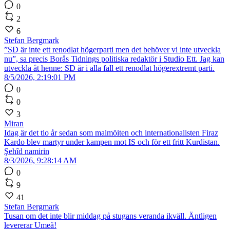
0
2
6
Stefan Bergmark
”SD är inte ett renodlat högerparti men det behöver vi inte utveckla
nu”, sa precis Borås Tidnings politiska redaktör i Studio Ett. Jag kan
utveckla åt henne: SD är i alla fall ett renodlat högerextremt parti.
8/5/2026, 2:19:01 PM
0
0
3
Miran
Idag är det tio år sedan som malmöiten och internationalisten Firaz
Kardo blev martyr under kampen mot IS och för ett fritt Kurdistan.
Şehîd namirin
8/3/2026, 9:28:14 AM
0
9
41
Stefan Bergmark
Tusan om det inte blir middag på stugans veranda ikväll. Äntligen
levererar Umeå!