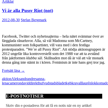
Artiklar
Vi är alla Pussy Riot (not)
2012-08-30
Stefan Bergmark
Facebook, Twitter och nyhetssajterna – hela nätet svämmar över av
färgglada rånarluvor. Alla, så väl Madonna som McCartney,
kommunister som folkpartister, vill vara med i den festliga
protestparaden. ”We´re all Pussy Riot”. Att stödja aktionsgruppen är
2012 ungefär lika kontroversiellt som det 1988 var att ta avstånd
från jaktformen
klubba säl
. Skillnaden mot då är väl att vår monark
denna gång inte stämt in i kören. Feminism är inte hans grej tror jag.
Vi
Fortsätt läsa
→
är
aktion
Aleksandr
andres
anna-
alla
lena
cameron
david
direkt
hufvudstadsbladet
kgb
kravall
laurén
lokko
mad
Pussy
Riot
(not)
E-POSTNOTISER
Skriv din e-postadress för att få en notis när en ny artikel