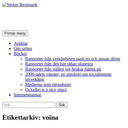
Stefan Bergmark
Sök
Hoppa
Primär meny
till
innehåll
Artiklar
Om sajten
Böcker
Rapporter från verkligheten samt en och annan dröm
Rapporter från den här sidan planeten
Rapporter från ställen jag brukar hänga på
2000-talets vänster, en antologi om socialismens
utveckling
Medierna som megafoner
Ockelbo is a nice place
Internetgrannar
Sök
efter:
Etikettarkiv: voina