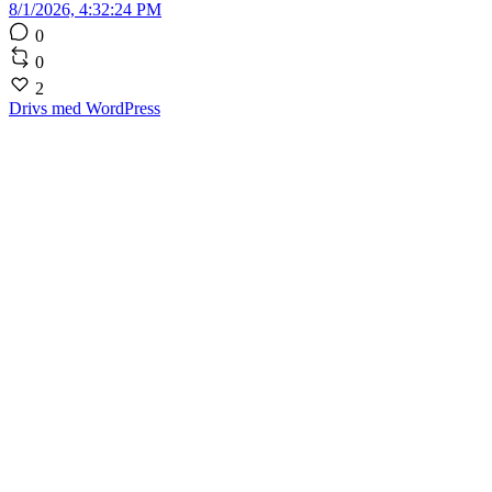
8/1/2026, 4:32:24 PM
0
0
2
Drivs med WordPress