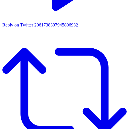
Reply on Twitter 2061738397945806932