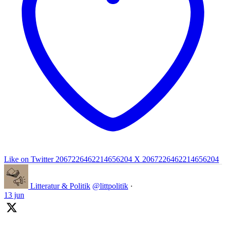
Like on Twitter 2067226462214656204
X
2067226462214656204
Litteratur & Politik
@littpolitik
·
13 jun