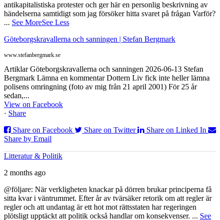
antikapitalistiska protester och ger här en personlig beskrivning av
händelserna samtidigt som jag försöker hitta svaret på frågan Varför?
...
See More
See Less
Göteborgskravallerna och sanningen | Stefan Bergmark
www.stefanbergmark.se
Artiklar Göteborgskravallerna och sanningen 2026-06-13 Stefan
Bergmark Lämna en kommentar Dottern Liv fick inte heller lämna
polisens omringning (foto av mig från 21 april 2001) För 25 år
sedan,...
View on Facebook
·
Share
Share on Facebook
Share on Twitter
Share on Linked In
Share by Email
Litteratur & Politik
2 months ago
@följare: När verkligheten knackar på dörren brukar principerna få
sitta kvar i väntrummet. Efter år av tvärsäker retorik om att regler är
regler och att undantag är ett hot mot rättsstaten har regeringen
plötsligt upptäckt att politik också handlar om konsekvenser.
...
See