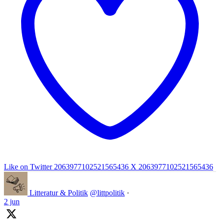
Like on Twitter 2063977102521565436
X
2063977102521565436
Litteratur & Politik
@littpolitik
·
2 jun