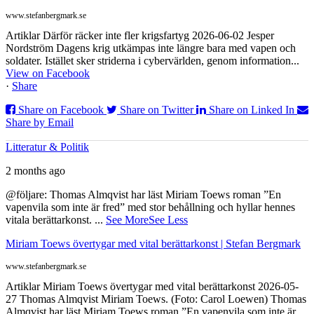
www.stefanbergmark.se
Artiklar Därför räcker inte fler krigsfartyg 2026-06-02 Jesper
Nordström Dagens krig utkämpas inte längre bara med vapen och
soldater. Istället sker striderna i cybervärlden, genom information...
View on Facebook
·
Share
Share on Facebook
Share on Twitter
Share on Linked In
Share by Email
Litteratur & Politik
2 months ago
@följare: Thomas Almqvist har läst Miriam Toews roman ”En
vapenvila som inte är fred” med stor behållning och hyllar hennes
vitala berättarkonst.
...
See More
See Less
Miriam Toews övertygar med vital berättarkonst | Stefan Bergmark
www.stefanbergmark.se
Artiklar Miriam Toews övertygar med vital berättarkonst 2026-05-
27 Thomas Almqvist Miriam Toews. (Foto: Carol Loewen) Thomas
Almqvist har läst Miriam Toews roman ”En vapenvila som inte är