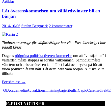
Artiklar
Låt överenskommelsen om välfärdsvinster bli en
början
2014-10-06
Stefan Bergmark
2 kommentarer
Timbros ansvarige för välfärdsfrågor har rätt. Fast klasskriget har
pågått länge.
Dagens
rödgröna politiska överenskommelse
om att ”vinstjakten” i
välfärden måste stoppas är förstås välkommen. Samtidigt måste
vänstern och arbetarrörelsen ta tillfället i akt och trycka på för att
vrida politiken åt rätt håll. Låt detta bara vara början. Allt ska vi ta
tillbaka!
Låt
Fortsätt läsa
→
överenskommelsen
-68
Academedia
Acta
aktion
allmäning
bageri
bullar
Capio
Carema
direkt
E
om
välfärdsvinster
bli
E-POSTNOTISER
en
början