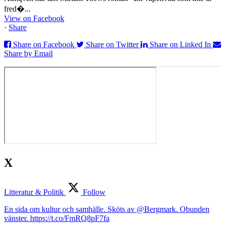
fred�...
View on Facebook
·
Share
Share on Facebook
Share on Twitter
Share on Linked In
Share by Email
X
Litteratur & Politik
Follow
En sida om kultur och samhälle. Sköts av @Bergmark. Obunden
vänster. https://t.co/FmRQ8pF7fa