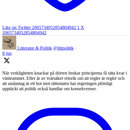
Like on Twitter 2065734052854804942
1
X
2065734052854804942
Litteratur & Politik
@littpolitik
·
8 jun
När verkligheten knackar på dörren brukar principerna få sitta kvar i
väntrummet. Efter år av tvärsäker retorik om att regler är regler och
att undantag är ett hot mot rättsstaten har regeringen plötsligt
upptäckt att politik också handlar om konsekvenser.