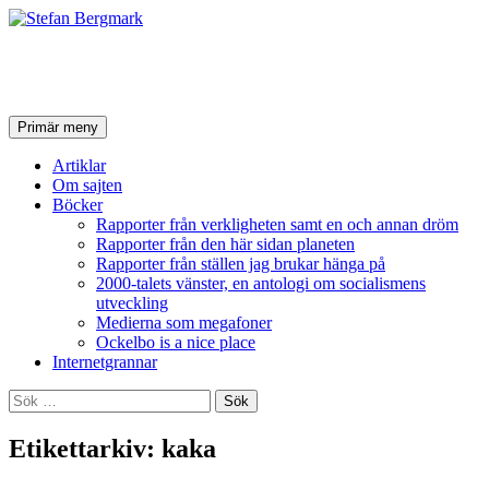
Stefan Bergmark
Sök
Hoppa
Primär meny
till
innehåll
Artiklar
Om sajten
Böcker
Rapporter från verkligheten samt en och annan dröm
Rapporter från den här sidan planeten
Rapporter från ställen jag brukar hänga på
2000-talets vänster, en antologi om socialismens
utveckling
Medierna som megafoner
Ockelbo is a nice place
Internetgrannar
Sök
efter:
Etikettarkiv: kaka