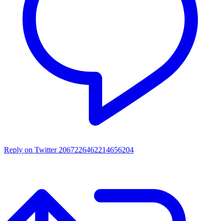
Reply on Twitter 2067226462214656204