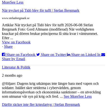
More
See Less
När trycket på Tidö blev för tufft | Stefan Bergmark
www.stefanbergmark.se
Artiklar När trycket på Tidö blev för tufft 2026-06-08 Stefan
Bergmark Foto: Gerd Altmann (modifierad) När verkligheten
knackar på dörren brukar principerna få sitta kvar i väntrummet.
Efter ...
View on Facebook
·
Share
Share on Facebook
Share on Twitter
Share on Linked In
Share by Email
Litteratur & Politik
2 months ago
@följare: Dagens krig utkämpas inte längre bara med vapen och
soldater. Istället sker striderna i cybervärlden, genom
informationspåverkan och ekonomiska sanktioner – en utveckling
som utmanar vår syn på krig och fred.
...
See More
See Less
Därför räcker inte fler krigsfartyg | Stefan Bergmark