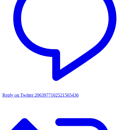
Reply on Twitter 2063977102521565436