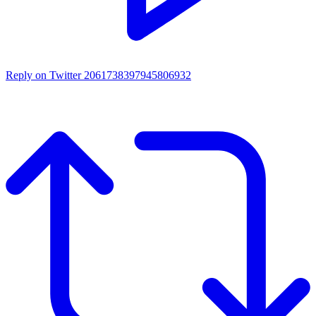
Reply on Twitter 2061738397945806932