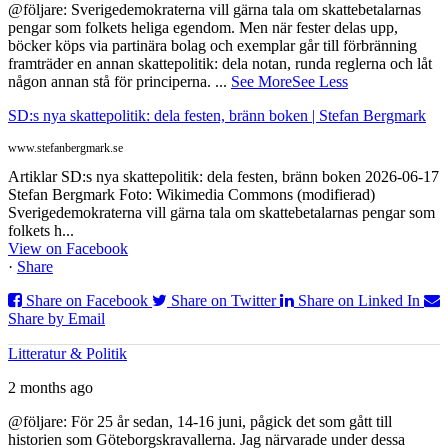
@följare: Sverigedemokraterna vill gärna tala om skattebetalarnas
pengar som folkets heliga egendom. Men när fester delas upp,
böcker köps via partinära bolag och exemplar går till förbränning
framträder en annan skattepolitik: dela notan, runda reglerna och låt
någon annan stå för principerna.
...
See More
See Less
SD:s nya skattepolitik: dela festen, bränn boken | Stefan Bergmark
www.stefanbergmark.se
Artiklar SD:s nya skattepolitik: dela festen, bränn boken 2026-06-17
Stefan Bergmark Foto: Wikimedia Commons (modifierad)
Sverigedemokraterna vill gärna tala om skattebetalarnas pengar som
folkets h...
View on Facebook
·
Share
Share on Facebook
Share on Twitter
Share on Linked In
Share by Email
Litteratur & Politik
2 months ago
@följare: För 25 år sedan, 14-16 juni, pågick det som gått till
historien som Göteborgskravallerna. Jag närvarade under dessa