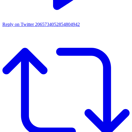
Reply on Twitter 2065734052854804942