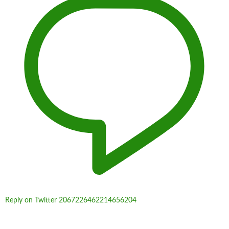
Reply on Twitter 2067226462214656204