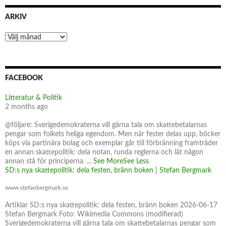
ARKIV
Arkiv
FACEBOOK
Litteratur & Politik
2 months ago
@följare: Sverigedemokraterna vill gärna tala om skattebetalarnas
pengar som folkets heliga egendom. Men när fester delas upp, böcker
köps via partinära bolag och exemplar går till förbränning framträder
en annan skattepolitik: dela notan, runda reglerna och låt någon
annan stå för principerna.
...
See More
See Less
SD:s nya skattepolitik: dela festen, bränn boken | Stefan Bergmark
www.stefanbergmark.se
Artiklar SD:s nya skattepolitik: dela festen, bränn boken 2026-06-17
Stefan Bergmark Foto: Wikimedia Commons (modifierad)
Sverigedemokraterna vill gärna tala om skattebetalarnas pengar som