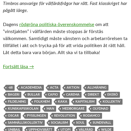
Timbros ansvarige för välfärdsfrågor har rätt. Fast klasskriget har
pågått länge.
Dagens
rödgröna politiska överenskommelse
om att
”vinstjakten” i välfärden måste stoppas är förstås
välkommen. Samtidigt måste vänstern och arbetarrörelsen ta
tillfället i akt och trycka på för att vrida politiken åt rätt håll.
Låt detta bara vara början. Allt ska vi ta tillbaka!
Låt överenskommelsen om välfärdsvinster bli en b
Fortsätt läsa
→
-68
ACADEMEDIA
ACTA
AKTION
ALLMÄNING
BAGERI
BULLAR
CAPIO
CAREMA
DIREKT
EKERÖ
FILDELNING
FOLKHEM
KAKA
KAPITALISM
KOLLEKTIV
KUNSKAPSSKOLAN
MAN
MEDBORGARE
OLYDNAD
OSCAR
PYSSLINGEN
REVOLUTION
RODAMCO
SAMHÄLLSKOLLEKTIV
SOCIALISM
SOUL
SUNDSVALL
UNIBAIL
UPPHOVSRÄTT
UTOPI
VÄLFÄRD
WILDE