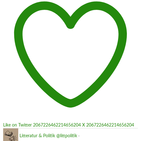
Like on Twitter 2067226462214656204
X
2067226462214656204
Litteratur & Politik
@littpolitik
·