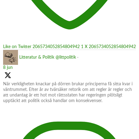
Like on Twitter 2065734052854804942
1
X
2065734052854804942
Litteratur & Politik
@littpolitik
·
8 jun
När verkligheten knackar på dörren brukar principerna få sitta kvar i
väntrummet. Efter år av tvärsäker retorik om att regler är regler och
att undantag är ett hot mot rättsstaten har regeringen plötsligt
upptäckt att politik också handlar om konsekvenser.