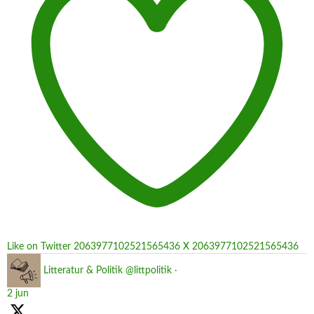
Like on Twitter 2063977102521565436
X
2063977102521565436
Litteratur & Politik
@littpolitik
·
2 jun