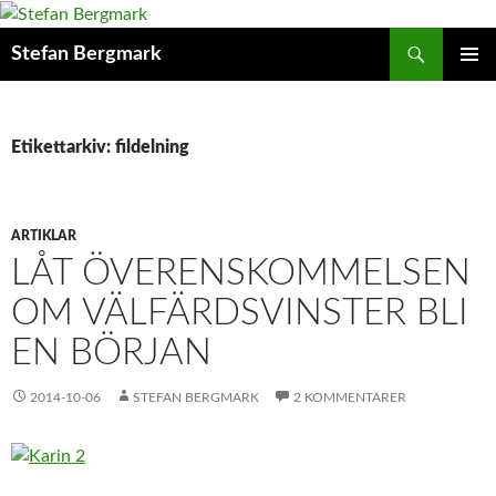
Sök
Stefan Bergmark
HOPPA
PRIMÄR
TILL
MENY
INNEHÅLL
Etikettarkiv: fildelning
ARTIKLAR
LÅT ÖVERENSKOMMELSEN
OM VÄLFÄRDSVINSTER BLI
EN BÖRJAN
2014-10-06
STEFAN BERGMARK
2 KOMMENTARER