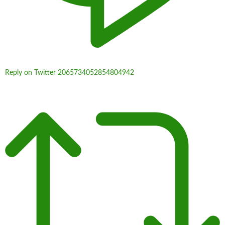
Reply on Twitter 2065734052854804942