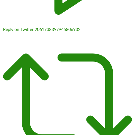
Reply on Twitter 2061738397945806932