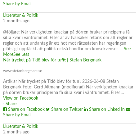
Share by Email
Litteratur & Politik
2 months ago
@följare: När verkligheten knackar på dörren brukar principerna få
sitta kvar i väntrummet. Efter år av tvärsäker retorik om att regler är
regler och att undantag är ett hot mot rättsstaten har regeringen
plötsligt upptäckt att politik också handlar om konsekvenser.
...
See
More
See Less
När trycket på Tidö blev för tufft | Stefan Bergmark
www.stefanbergmark.se
Artiklar När trycket på Tidö blev för tufft 2026-06-08 Stefan
Bergmark Foto: Gerd Altmann (modifierad) När verkligheten knackar
på dörren brukar principerna få sitta kvar i väntrummet. Efter ...
View on Facebook
·
Share
Share on Facebook
Share on Twitter
Share on Linked In
Share by Email
Litteratur & Politik
2 months ago