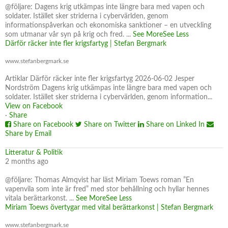
@följare: Dagens krig utkämpas inte längre bara med vapen och
soldater. Istället sker striderna i cybervärlden, genom
informationspåverkan och ekonomiska sanktioner – en utveckling
som utmanar vår syn på krig och fred.
...
See More
See Less
Därför räcker inte fler krigsfartyg | Stefan Bergmark
www.stefanbergmark.se
Artiklar Därför räcker inte fler krigsfartyg 2026-06-02 Jesper
Nordström Dagens krig utkämpas inte längre bara med vapen och
soldater. Istället sker striderna i cybervärlden, genom information...
View on Facebook
·
Share
Share on Facebook
Share on Twitter
Share on Linked In
Share by Email
Litteratur & Politik
2 months ago
@följare: Thomas Almqvist har läst Miriam Toews roman ”En
vapenvila som inte är fred” med stor behållning och hyllar hennes
vitala berättarkonst.
...
See More
See Less
Miriam Toews övertygar med vital berättarkonst | Stefan Bergmark
www.stefanbergmark.se