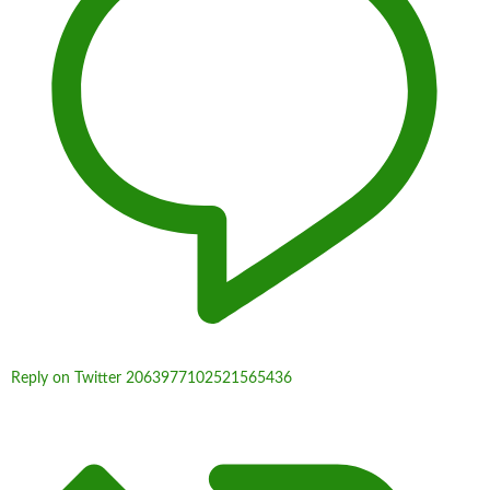
Reply on Twitter 2063977102521565436