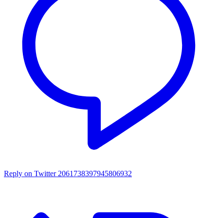
Reply on Twitter 2061738397945806932