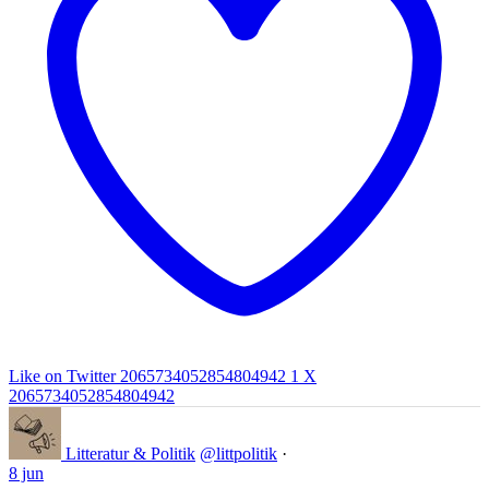
Like on Twitter 2065734052854804942
1
X
2065734052854804942
Litteratur & Politik
@littpolitik
·
8 jun