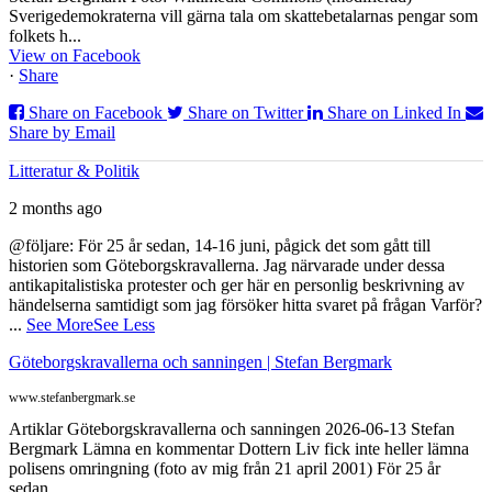
Sverigedemokraterna vill gärna tala om skattebetalarnas pengar som
folkets h...
View on Facebook
·
Share
Share on Facebook
Share on Twitter
Share on Linked In
Share by Email
Litteratur & Politik
2 months ago
@följare: För 25 år sedan, 14-16 juni, pågick det som gått till
historien som Göteborgskravallerna. Jag närvarade under dessa
antikapitalistiska protester och ger här en personlig beskrivning av
händelserna samtidigt som jag försöker hitta svaret på frågan Varför?
...
See More
See Less
Göteborgskravallerna och sanningen | Stefan Bergmark
www.stefanbergmark.se
Artiklar Göteborgskravallerna och sanningen 2026-06-13 Stefan
Bergmark Lämna en kommentar Dottern Liv fick inte heller lämna
polisens omringning (foto av mig från 21 april 2001) För 25 år
sedan,...