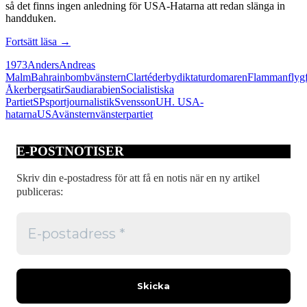
så det finns ingen anledning för USA-Hatarna att redan slänga in
handduken.
Bombvänstern
Fortsätt läsa
→
IK
1973
Anders
Andreas
leder
Malm
Bahrain
bombvänstern
Clarté
derby
diktatur
domaren
Flamman
flyg
derbyt
Åkerberg
satir
Saudiarabien
Socialistiska
Partiet
SP
sportjournalistik
Svensson
UH. USA-
hatarna
USA
vänstern
vänsterpartiet
E-POSTNOTISER
Skriv din e-postadress för att få en notis när en ny artikel
publiceras: