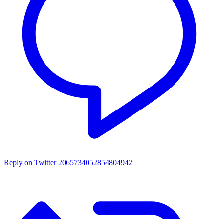
Reply on Twitter 2065734052854804942