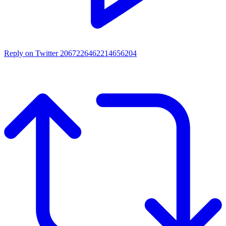
Reply on Twitter 2067226462214656204