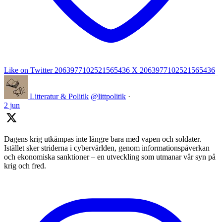
Like on Twitter 2063977102521565436
X
2063977102521565436
Litteratur & Politik
@littpolitik
·
2 jun
Dagens krig utkämpas inte längre bara med vapen och soldater.
Istället sker striderna i cybervärlden, genom informationspåverkan
och ekonomiska sanktioner – en utveckling som utmanar vår syn på
krig och fred.