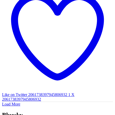
Like on Twitter 2061738397945806932
1
X
2061738397945806932
Load More
Bluesky