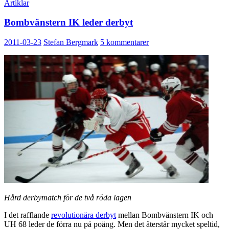
Artiklar
Bombvänstern IK leder derbyt
2011-03-23
Stefan Bergmark
5 kommentarer
Hård derbymatch för de två röda lagen
I det rafflande
revolutionära derbyt
mellan Bombvänstern IK och
UH 68 leder de förra nu på poäng. Men det återstår mycket speltid,