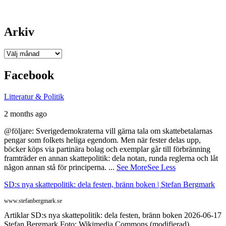
Arkiv
Arkiv
Facebook
Litteratur & Politik
2 months ago
@följare: Sverigedemokraterna vill gärna tala om skattebetalarnas
pengar som folkets heliga egendom. Men när fester delas upp,
böcker köps via partinära bolag och exemplar går till förbränning
framträder en annan skattepolitik: dela notan, runda reglerna och låt
någon annan stå för principerna.
...
See More
See Less
SD:s nya skattepolitik: dela festen, bränn boken | Stefan Bergmark
www.stefanbergmark.se
Artiklar SD:s nya skattepolitik: dela festen, bränn boken 2026-06-17
Stefan Bergmark Foto: Wikimedia Commons (modifierad)