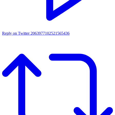
Reply on Twitter 2063977102521565436