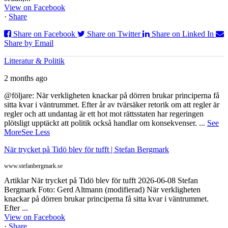
View on Facebook
·
Share
Share on Facebook
Share on Twitter
Share on Linked In
Share by Email
Litteratur & Politik
2 months ago
@följare: När verkligheten knackar på dörren brukar principerna få
sitta kvar i väntrummet. Efter år av tvärsäker retorik om att regler är
regler och att undantag är ett hot mot rättsstaten har regeringen
plötsligt upptäckt att politik också handlar om konsekvenser.
...
See
More
See Less
När trycket på Tidö blev för tufft | Stefan Bergmark
www.stefanbergmark.se
Artiklar När trycket på Tidö blev för tufft 2026-06-08 Stefan
Bergmark Foto: Gerd Altmann (modifierad) När verkligheten
knackar på dörren brukar principerna få sitta kvar i väntrummet.
Efter ...
View on Facebook
·
Share