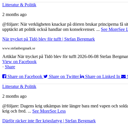
Litteratur & Politik
2 months ago
@följare: När verkligheten knackar på dörren brukar principerna få sitta
upptäckt att politik också handlar om konsekvenser.
...
See More
See 
När trycket på Tidö blev för tufft | Stefan Bergmark
www.stefanbergmark.se
Artiklar När trycket på Tidö blev för tufft 2026-06-08 Stefan Bergmar
View on Facebook
·
Share
Share on Facebook
Share on Twitter
Share on Linked In
Litteratur & Politik
2 months ago
@följare: Dagens krig utkämpas inte längre bara med vapen och soldat
krig och fred.
...
See More
See Less
Därför räcker inte fler krigsfartyg | Stefan Bergmark