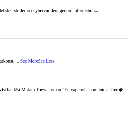
et sker striderna i cybervärlden, genom information...
tarkonst.
...
See More
See Less
st har läst Miriam Toews roman ”En vapenvila som inte är fred�...