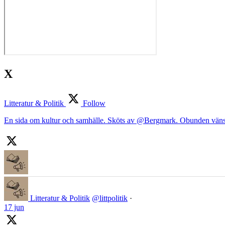
X
Litteratur & Politik
Follow
En sida om kultur och samhälle. Sköts av @Bergmark. Obunden väns
Litteratur & Politik
@littpolitik
·
17 jun