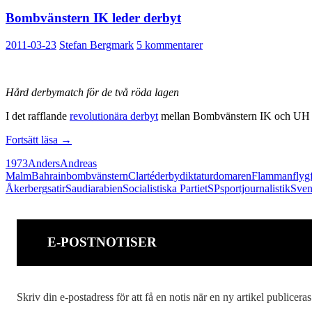
Bombvänstern IK leder derbyt
2011-03-23
Stefan Bergmark
5 kommentarer
Hård derbymatch för de två röda lagen
I det rafflande
revolutionära derbyt
mellan Bombvänstern IK och UH 68 
Bombvänstern
Fortsätt läsa
→
IK
1973
Anders
Andreas
leder
Malm
Bahrain
bombvänstern
Clarté
derby
diktatur
domaren
Flamman
flyg
derbyt
Åkerberg
satir
Saudiarabien
Socialistiska Partiet
SP
sportjournalistik
Sven
E-POSTNOTISER
Skriv din e-postadress för att få en notis när en ny artikel publiceras