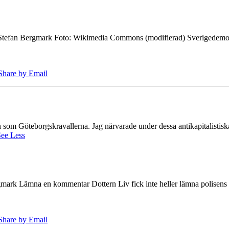
7 Stefan Bergmark Foto: Wikimedia Commons (modifierad) Sverigedemokra
Share by Email
ien som Göteborgskravallerna. Jag närvarade under dessa antikapitalistis
ee Less
ark Lämna en kommentar Dottern Liv fick inte heller lämna polisens om
Share by Email