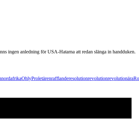
inns ingen anledning för USA-Hatarna att redan slänga in handduken.
h
nordafrika
Ohly
Proletären
rafflande
resolution
revolution
revolutionära
Ro