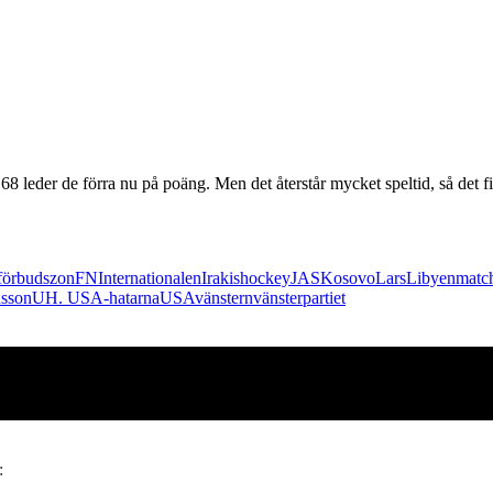
leder de förra nu på poäng. Men det återstår mycket speltid, så det f
förbudszon
FN
Internationalen
Irak
ishockey
JAS
Kosovo
Lars
Libyen
matc
sson
UH. USA-hatarna
USA
vänstern
vänsterpartiet
: