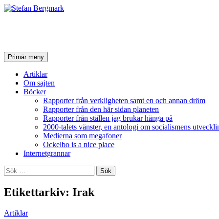
Stefan Bergmark
Sök
Hoppa
Primär meny
till
innehåll
Artiklar
Om sajten
Böcker
Rapporter från verkligheten samt en och annan dröm
Rapporter från den här sidan planeten
Rapporter från ställen jag brukar hänga på
2000-talets vänster, en antologi om socialismens utveckli
Medierna som megafoner
Ockelbo is a nice place
Internetgrannar
Sök
efter:
Etikettarkiv: Irak
Artiklar