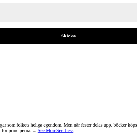
gar som folkets heliga egendom. Men när fester delas upp, böcker köps 
å för principerna.
...
See More
See Less