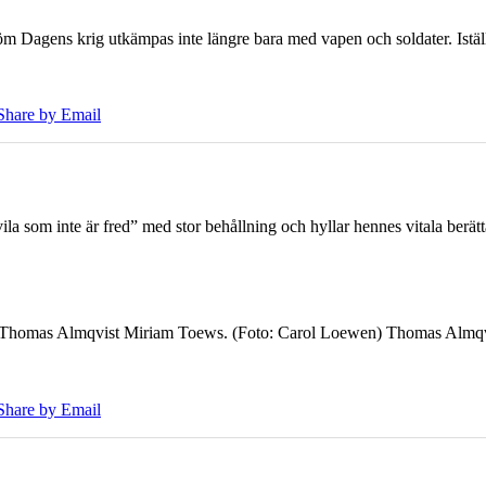
öm Dagens krig utkämpas inte längre bara med vapen och soldater. Iställ
Share by Email
 som inte är fred” med stor behållning och hyllar hennes vitala berät
7 Thomas Almqvist Miriam Toews. (Foto: Carol Loewen) Thomas Almqvi
Share by Email