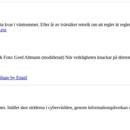
 kvar i väntrummet. Efter år av tvärsäker retorik om att regler är regler 
Less
k Foto: Gerd Altmann (modifierad) När verkligheten knackar på dörren br
Share by Email
er. Istället sker striderna i cybervärlden, genom informationspåverka