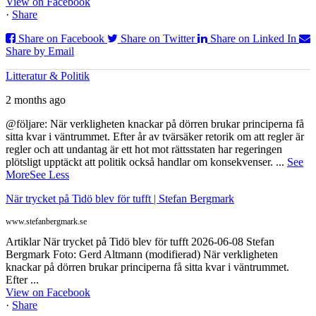
View on Facebook
·
Share
Share on Facebook
Share on Twitter
Share on Linked In
Share by Email
Litteratur & Politik
2 months ago
@följare: När verkligheten knackar på dörren brukar principerna få
sitta kvar i väntrummet. Efter år av tvärsäker retorik om att regler är
regler och att undantag är ett hot mot rättsstaten har regeringen
plötsligt upptäckt att politik också handlar om konsekvenser.
...
See
More
See Less
När trycket på Tidö blev för tufft | Stefan Bergmark
www.stefanbergmark.se
Artiklar När trycket på Tidö blev för tufft 2026-06-08 Stefan
Bergmark Foto: Gerd Altmann (modifierad) När verkligheten
knackar på dörren brukar principerna få sitta kvar i väntrummet.
Efter ...
View on Facebook
·
Share