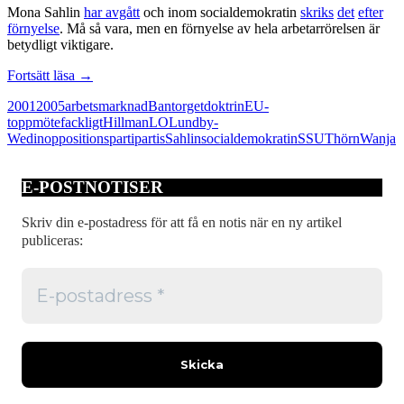
Mona Sahlin
har avgått
och inom socialdemokratin
skriks
det
efter
förnyelse
. Må så vara, men en förnyelse av hela arbetarrörelsen är
betydligt viktigare.
Befria
Fortsätt läsa
→
arbetarrörelsen
2001
2005
arbetsmarknad
Bantorget
doktrin
EU-
från
toppmöte
fackligt
Hillman
LO
Lundby-
s
Wedin
oppositionsparti
parti
s
Sahlin
socialdemokratin
SSU
Thörn
Wanja
E-POSTNOTISER
Skriv din e-postadress för att få en notis när en ny artikel
publiceras: