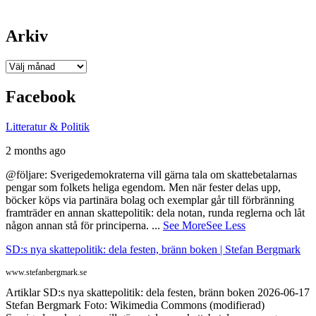
Arkiv
Arkiv
Facebook
Litteratur & Politik
2 months ago
@följare: Sverigedemokraterna vill gärna tala om skattebetalarnas
pengar som folkets heliga egendom. Men när fester delas upp,
böcker köps via partinära bolag och exemplar går till förbränning
framträder en annan skattepolitik: dela notan, runda reglerna och låt
någon annan stå för principerna.
...
See More
See Less
SD:s nya skattepolitik: dela festen, bränn boken | Stefan Bergmark
www.stefanbergmark.se
Artiklar SD:s nya skattepolitik: dela festen, bränn boken 2026-06-17
Stefan Bergmark Foto: Wikimedia Commons (modifierad)