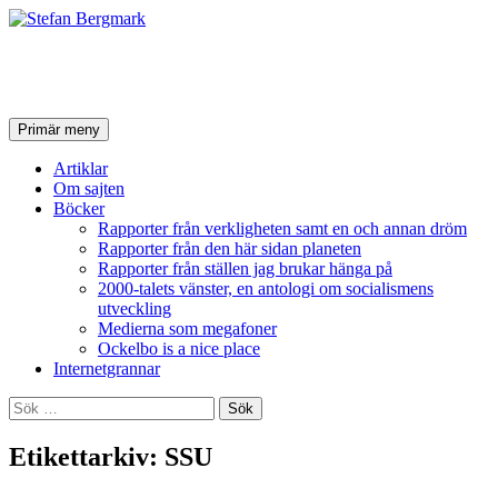
Stefan Bergmark
Sök
Hoppa
Primär meny
till
innehåll
Artiklar
Om sajten
Böcker
Rapporter från verkligheten samt en och annan dröm
Rapporter från den här sidan planeten
Rapporter från ställen jag brukar hänga på
2000-talets vänster, en antologi om socialismens
utveckling
Medierna som megafoner
Ockelbo is a nice place
Internetgrannar
Sök
efter:
Etikettarkiv: SSU