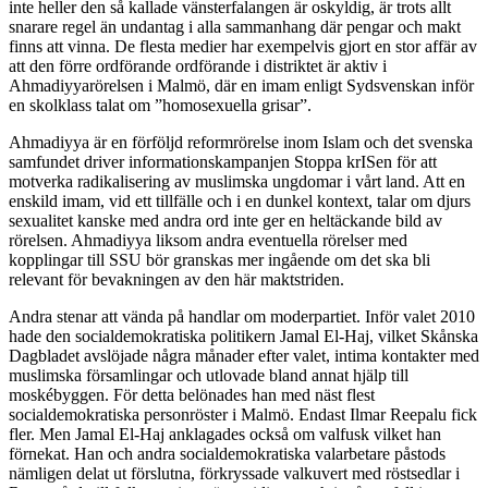
inte heller den så kallade vänsterfalangen är oskyldig, är trots allt
snarare regel än undantag i alla sammanhang där pengar och makt
finns att vinna. De flesta medier har exempelvis gjort en stor affär av
att den förre ordförande ordförande i distriktet är aktiv i
Ahmadiyyarörelsen i Malmö, där en imam enligt Sydsvenskan inför
en skolklass talat om ”homosexuella grisar”.
Ahmadiyya är en förföljd reformrörelse inom Islam och det svenska
samfundet driver informationskampanjen Stoppa krISen för att
motverka radikalisering av muslimska ungdomar i vårt land. Att en
enskild imam, vid ett tillfälle och i en dunkel kontext, talar om djurs
sexualitet kanske med andra ord inte ger en heltäckande bild av
rörelsen. Ahmadiyya liksom andra eventuella rörelser med
kopplingar till SSU bör granskas mer ingående om det ska bli
relevant för bevakningen av den här maktstriden.
Andra stenar att vända på handlar om moderpartiet. Inför valet 2010
hade den socialdemokratiska politikern Jamal El-Haj, vilket Skånska
Dagbladet avslöjade några månader efter valet, intima kontakter med
muslimska församlingar och utlovade bland annat hjälp till
moskébyggen. För detta belönades han med näst flest
socialdemokratiska personröster i Malmö. Endast Ilmar Reepalu fick
fler. Men Jamal El-Haj anklagades också om valfusk vilket han
förnekat. Han och andra socialdemokratiska valarbetare påstods
nämligen delat ut förslutna, förkryssade valkuvert med röstsedlar i