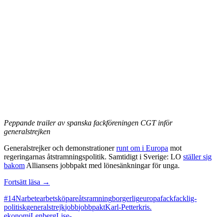
Peppande trailer av spanska fackföreningen CGT inför
generalstrejken
Generalstrejker och demonstrationer
runt om i Europa
mot
regeringarnas åtstramningspolitik. Samtidigt i Sverige: LO
ställer sig
bakom
Alliansens jobbpakt med lönesänkningar för unga.
Facklig-
Fortsätt läsa
→
borgerlig
#14N
arbete
arbetsköpare
åtsramning
borgerlig
europa
fack
facklig-
samverkan
politisk
generalstrejk
jobb
jobbpakt
Karl-Petter
kris.
ekonomi
Lenberg
Lise-