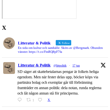
X
Litteratur & Politik
Follow
En sida om kultur och samhälle. Sköts av @Bergmark. Obunden
vänster. https://t.co/FmRQ8pF7fa
Litteratur & Politik
@littpolitik
·
17 jun
SD säger att skattebetalarnas pengar är folkets heliga
egendom. Men när fester delas upp, böcker köps via
partinära bolag och exemplar går till förbränning
framträder en annan politik: dela notan, runda reglerna
och låt någon annan stå för principerna.
1
X