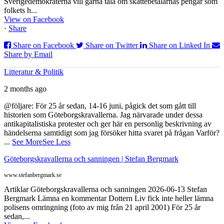
Sverigedemokraterna vill gärna tala om skattebetalarnas pengar som
folkets h...
View on Facebook
·
Share
Share on Facebook
Share on Twitter
Share on Linked In
Share by Email
Litteratur & Politik
2 months ago
@följare: För 25 år sedan, 14-16 juni, pågick det som gått till
historien som Göteborgskravallerna. Jag närvarade under dessa
antikapitalistiska protester och ger här en personlig beskrivning av
händelserna samtidigt som jag försöker hitta svaret på frågan Varför?
...
See More
See Less
Göteborgskravallerna och sanningen | Stefan Bergmark
www.stefanbergmark.se
Artiklar Göteborgskravallerna och sanningen 2026-06-13 Stefan
Bergmark Lämna en kommentar Dottern Liv fick inte heller lämna
polisens omringning (foto av mig från 21 april 2001) För 25 år
sedan,...