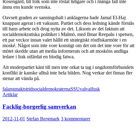
Rosengård, till folk som inte röstat tidigare och i många fall inte
ännu ens kunde svenska.
Oavsett graden av sanningshalt i anklagerna hade Jamal El-Haj
knappast agerat i ett vakuum. Partiet och dess ledning kände förstås
till hans arbete och drog nytta av det. Liksom av det faktum att
socialdemokratiska politiker i Malmö, med Ilmar Reepalu i spetsen,
ett par veckor innan valet hållit ett strategiskt röstfiskarmöte i en
moské. Något som inte vore konstigt om det om det inte vore för att
mötet skedde utan att media informerats och att moskéns andliga
ledare i Irak utfärdat en blodig fatwa.
Att moderpartiet känt till men inte orkat ta tag i ungdomsförbundets
konflikt är kanske alltså inte hela bilden. Nog verkar det finnas fler
stenar att vända på.
falang
maktstrid
socialdemokraterna
SSU
val
valfusk
Artiklar
Facklig-borgerlig samverkan
2012-11-01
Stefan Bergmark
3 kommentarer