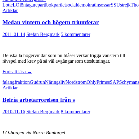
Lotte
LO
löntagare
partibok
partiet
socialdemokratin
sossar
SSU
strejk
Tho
Artiklar
Medan vintern och högern triumferar
2011-01-14
Stefan Bergmark
5 kommentarer
De iskalla högervindar som nu blåser verkar trigga vänstern till
rävspel med krav på så väl avgångar som uteslutningar.
Medan
Fortsätt läsa
→
vintern
falang
fraktion
Gudrun
Näringsliv
Nordström
Ohly
Prime
s
SAP
Schyman
och
Artiklar
högern
triumferar
Befria arbetarrörelsen från s
2010-11-16
Stefan Bergmark
8 kommentarer
LO-borgen vid Norra Bantorget