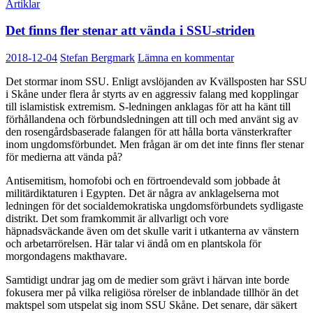
Artiklar
Det finns fler stenar att vända i SSU-striden
2018-12-04
Stefan Bergmark
Lämna en kommentar
Det stormar inom SSU. Enligt avslöjanden av Kvällsposten har SSU
i Skåne under flera år styrts av en aggressiv falang med kopplingar
till islamistisk extremism. S-ledningen anklagas för att ha känt till
förhållandena och förbundsledningen att till och med använt sig av
den rosengårdsbaserade falangen för att hålla borta vänsterkrafter
inom ungdomsförbundet. Men frågan är om det inte finns fler stenar
för medierna att vända på?
Antisemitism, homofobi och en förtroendevald som jobbade åt
militärdiktaturen i Egypten. Det är några av anklagelserna mot
ledningen för det socialdemokratiska ungdomsförbundets sydligaste
distrikt. Det som framkommit är allvarligt och vore
häpnadsväckande även om det skulle varit i utkanterna av vänstern
och arbetarrörelsen. Här talar vi ändå om en plantskola för
morgondagens makthavare.
Samtidigt undrar jag om de medier som grävt i härvan inte borde
fokusera mer på vilka religiösa rörelser de inblandade tillhör än det
maktspel som utspelat sig inom SSU Skåne. Det senare, där säkert