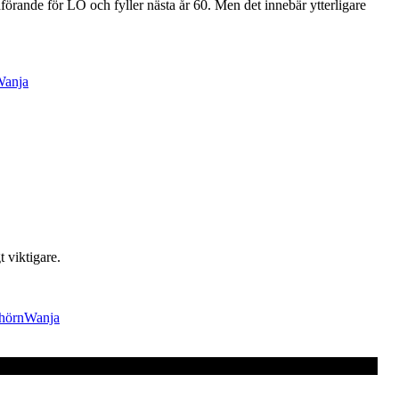
förande för LO och fyller nästa år 60. Men det innebär ytterligare
anja
t viktigare.
hörn
Wanja