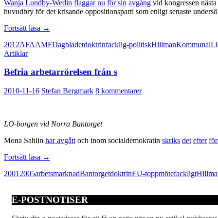
Wanja Lundby-Wedin
flaggar
nu
för sin
avgång
vid kongressen nästa v
huvudbry för det krisande oppositionsparti som enligt senaste undersö
Lundby-
Fortsätt läsa
→
Wedins
2012
AFA
AMF
Dagbladet
doktrin
facklig-politisk
Hillman
Kommunal
L
efterträdare
Artiklar
borde
lämna
Befria arbetarrörelsen från s
partiboken
hemma
2010-11-16
Stefan Bergmark
8 kommentarer
LO-borgen vid Norra Bantorget
Mona Sahlin
har avgått
och inom socialdemokratin
skriks
det
efter
fö
Befria
Fortsätt läsa
→
arbetarrörelsen
2001
2005
arbetsmarknad
Bantorget
doktrin
EU-toppmöte
fackligt
Hillma
från
s
E-POSTNOTISER