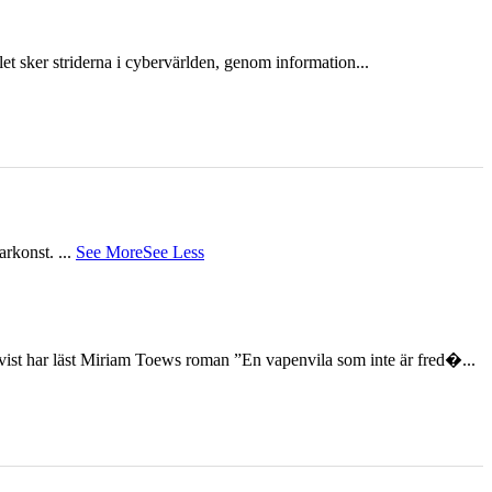
et sker striderna i cybervärlden, genom information...
tarkonst.
...
See More
See Less
st har läst Miriam Toews roman ”En vapenvila som inte är fred�...