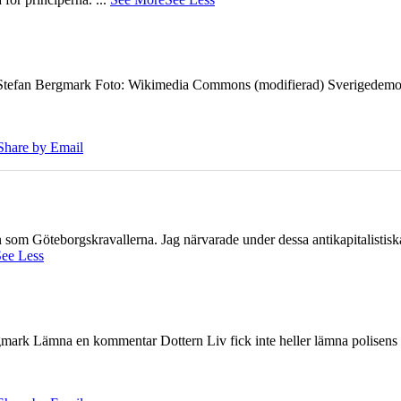
7 Stefan Bergmark Foto: Wikimedia Commons (modifierad) Sverigedemokra
Share by Email
ien som Göteborgskravallerna. Jag närvarade under dessa antikapitalistis
ee Less
ark Lämna en kommentar Dottern Liv fick inte heller lämna polisens om