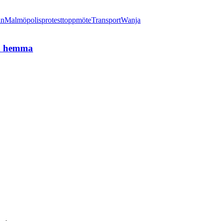
in
Malmö
polis
protest
toppmöte
Transport
Wanja
en hemma