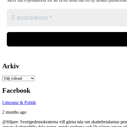
Skriv din e-postadress för att få en notis när en ny artikel publiceras
Arkiv
Arkiv
Facebook
Litteratur & Politik
2 months ago
@följare: Sverigedemokraterna vill gärna tala om skattebetalarnas pen
annan skattepolitik: dela notan, runda reglerna och låt någon annan st