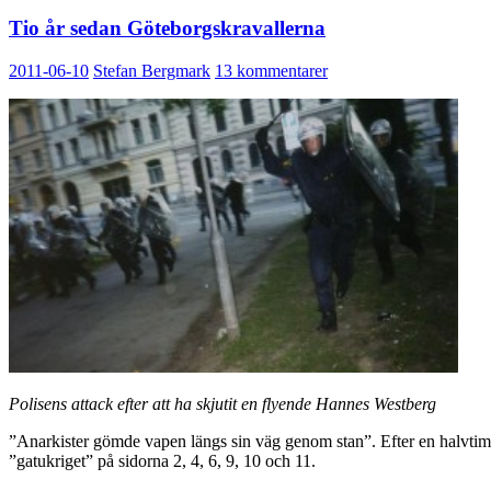
Tio år sedan Göteborgskravallerna
2011-06-10
Stefan Bergmark
13 kommentarer
Polisens attack efter att ha skjutit en flyende Hannes Westberg
”Anarkister gömde vapen längs sin väg genom stan”. Efter en halvtimme
”gatukriget” på sidorna 2, 4, 6, 9, 10 och 11.