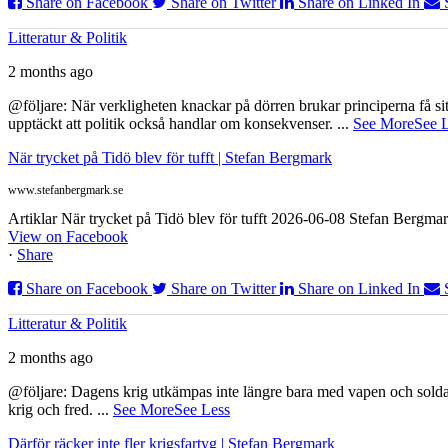
Share on Facebook
Share on Twitter
Share on Linked In
Litteratur & Politik
2 months ago
@följare: När verkligheten knackar på dörren brukar principerna få sitta
upptäckt att politik också handlar om konsekvenser.
...
See More
See 
När trycket på Tidö blev för tufft | Stefan Bergmark
www.stefanbergmark.se
Artiklar När trycket på Tidö blev för tufft 2026-06-08 Stefan Bergmar
View on Facebook
·
Share
Share on Facebook
Share on Twitter
Share on Linked In
Litteratur & Politik
2 months ago
@följare: Dagens krig utkämpas inte längre bara med vapen och soldat
krig och fred.
...
See More
See Less
Därför räcker inte fler krigsfartyg | Stefan Bergmark