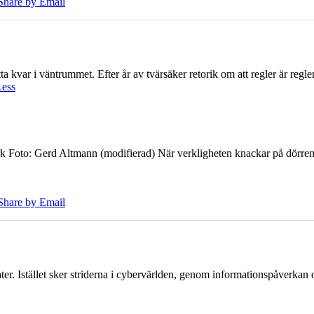
Share by Email
 kvar i väntrummet. Efter år av tvärsäker retorik om att regler är regler 
Less
k Foto: Gerd Altmann (modifierad) När verkligheten knackar på dörren br
Share by Email
er. Istället sker striderna i cybervärlden, genom informationspåverka