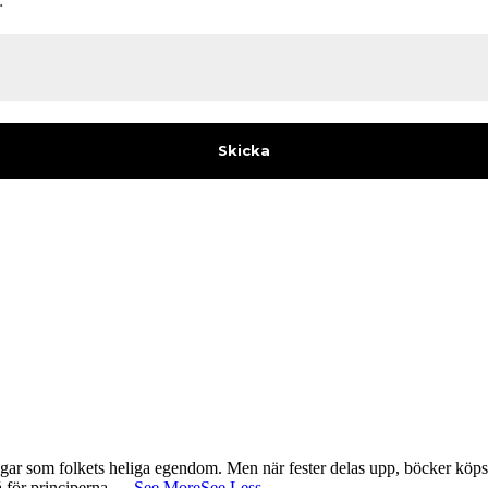
:
gar som folkets heliga egendom. Men när fester delas upp, böcker köps 
å för principerna.
...
See More
See Less