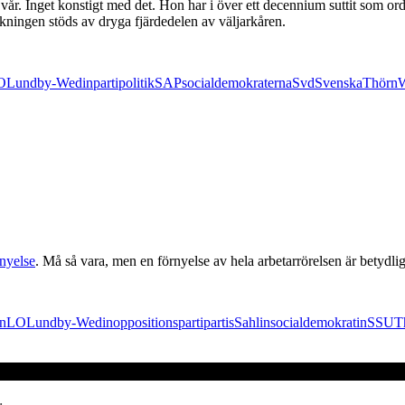
år. Inget konstigt med det. Hon har i över ett decennium suttit som ord
kningen stöds av dryga fjärdedelen av väljarkåren.
O
Lundby-Wedin
partipolitik
SAP
socialdemokraterna
Svd
Svenska
Thörn
W
rnyelse
. Må så vara, men en förnyelse av hela arbetarrörelsen är betydlig
n
LO
Lundby-Wedin
oppositionsparti
parti
s
Sahlin
socialdemokratin
SSU
T