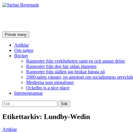
Stefan Bergmark
Sök
Hoppa
Primär meny
till
innehåll
Artiklar
Om sajten
Böcker
Rapporter från verkligheten samt en och annan dröm
Rapporter från den här sidan planeten
Rapporter från ställen jag brukar hänga på
2000-talets vänster, en antologi om socialismens utveckli
Medierna som megafoner
Ockelbo is a nice place
Internetgrannar
Sök
efter:
Etikettarkiv: Lundby-Wedin
Artiklar