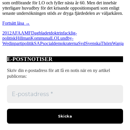
som ordförande för LO och fyller nästa år 60. Men det innebär
ytterligare huvudbry för det krisande oppositionsparti som enligt
senaste undersökningen stöds av dryga fjärdedelen av väljarkåren.
Lundby-
Fortsätt läsa
→
Wedins
2012
AFA
AMF
Dagbladet
doktrin
facklig-
efterträdare
politisk
Hillman
Kommunal
LO
Lundby-
borde
Wedin
partipolitik
SAP
socialdemokraterna
Svd
Svenska
Thörn
Wanja
lämna
partiboken
hemma
E-POSTNOTISER
Skriv din e-postadress för att få en notis när en ny artikel
publiceras: