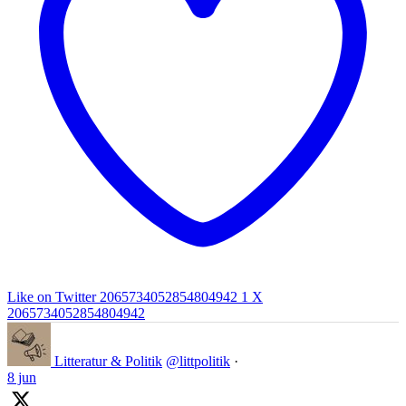
Like on Twitter 2065734052854804942
1
X
2065734052854804942
Litteratur & Politik
@littpolitik
·
8 jun