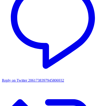
Reply on Twitter 2061738397945806932