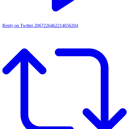
Reply on Twitter 2067226462214656204