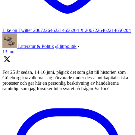
Like on Twitter 2067226462214656204
X
2067226462214656204
Litteratur & Politik
@littpolitik
·
13 jun
För 25 år sedan, 14-16 juni, pågick det som gått till historien som
Göteborgskravallerna. Jag närvarade under dessa antikapitalistiska
protester och ger här en personlig beskrivning av händelserna
samtidigt som jag försöker hitta svaret på frågan Varför?