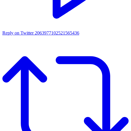
Reply on Twitter 2063977102521565436