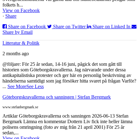
folkets h...
View on Facebook
·
Share
Share on Facebook
Share on Twitter
Share on Linked In
Share by Email
Litteratur & Politik
2 months ago
@följare: För 25 år sedan, 14-16 juni, pågick det som gått till
historien som Göteborgskravallerna. Jag närvarade under dessa
antikapitalistiska protester och ger här en personlig beskrivning av
händelserna samtidigt som jag försöker hitta svaret på frågan Varför?
...
See More
See Less
Göteborgskravallerna och sanningen | Stefan Bergmark
www.stefanbergmark.se
Artiklar Göteborgskravallerna och sanningen 2026-06-13 Stefan
Bergmark Lämna en kommentar Dottern Liv fick inte heller lämna
polisens omringning (foto av mig från 21 april 2001) För 25 år
sedan,...
View on Facebook