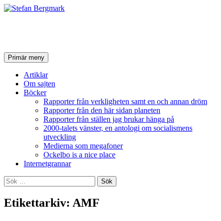
Stefan Bergmark
Sök
Hoppa
Primär meny
till
innehåll
Artiklar
Om sajten
Böcker
Rapporter från verkligheten samt en och annan dröm
Rapporter från den här sidan planeten
Rapporter från ställen jag brukar hänga på
2000-talets vänster, en antologi om socialismens
utveckling
Medierna som megafoner
Ockelbo is a nice place
Internetgrannar
Sök
efter:
Etikettarkiv: AMF