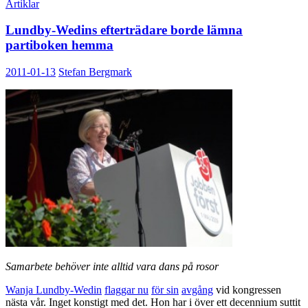
Artiklar
Lundby-Wedins efterträdare borde lämna
partiboken hemma
2011-01-13
Stefan Bergmark
Samarbete behöver inte alltid vara dans på rosor
Wanja Lundby-Wedin
flaggar
nu
för sin
avgång
vid kongressen
nästa vår. Inget konstigt med det. Hon har i över ett decennium suttit