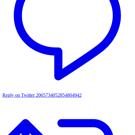
Reply on Twitter 2065734052854804942