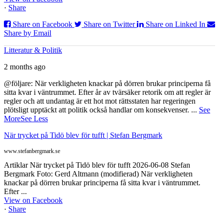
·
Share
Share on Facebook
Share on Twitter
Share on Linked In
Share by Email
Litteratur & Politik
2 months ago
@följare: När verkligheten knackar på dörren brukar principerna få
sitta kvar i väntrummet. Efter år av tvärsäker retorik om att regler är
regler och att undantag är ett hot mot rättsstaten har regeringen
plötsligt upptäckt att politik också handlar om konsekvenser.
...
See
More
See Less
När trycket på Tidö blev för tufft | Stefan Bergmark
www.stefanbergmark.se
Artiklar När trycket på Tidö blev för tufft 2026-06-08 Stefan
Bergmark Foto: Gerd Altmann (modifierad) När verkligheten
knackar på dörren brukar principerna få sitta kvar i väntrummet.
Efter ...
View on Facebook
·
Share