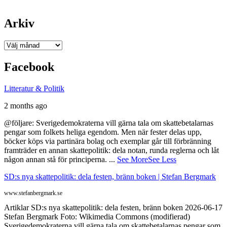
Arkiv
Arkiv
Facebook
Litteratur & Politik
2 months ago
@följare: Sverigedemokraterna vill gärna tala om skattebetalarnas
pengar som folkets heliga egendom. Men när fester delas upp,
böcker köps via partinära bolag och exemplar går till förbränning
framträder en annan skattepolitik: dela notan, runda reglerna och låt
någon annan stå för principerna.
...
See More
See Less
SD:s nya skattepolitik: dela festen, bränn boken | Stefan Bergmark
www.stefanbergmark.se
Artiklar SD:s nya skattepolitik: dela festen, bränn boken 2026-06-17
Stefan Bergmark Foto: Wikimedia Commons (modifierad)
Sverigedemokraterna vill gärna tala om skattebetalarnas pengar som