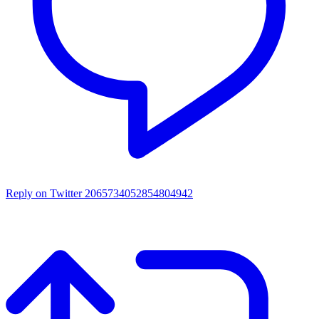
Reply on Twitter 2065734052854804942