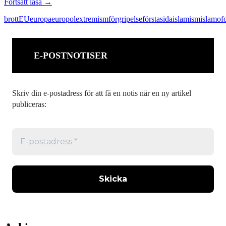
Det
Fortsätt läsa
→
islamistiska
brott
EU
europa
europol
extremism
förgripelse
förstasida
islamism
islamof
terrorhotets
andra
baksida
E-POSTNOTISER
Skriv din e-postadress för att få en notis när en ny artikel
publiceras: