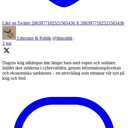
Like on Twitter 2063977102521565436
X
2063977102521565436
Litteratur & Politik
@littpolitik
·
2 jun
Dagens krig utkämpas inte längre bara med vapen och soldater.
Istället sker striderna i cybervärlden, genom informationspåverkan
och ekonomiska sanktioner – en utveckling som utmanar vår syn på
krig och fred.