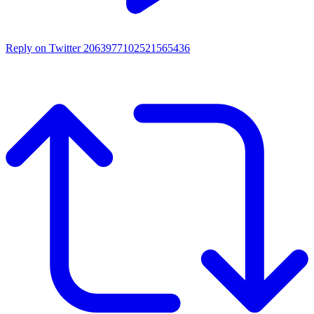
Reply on Twitter 2063977102521565436