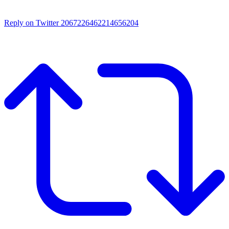
Reply on Twitter 2067226462214656204