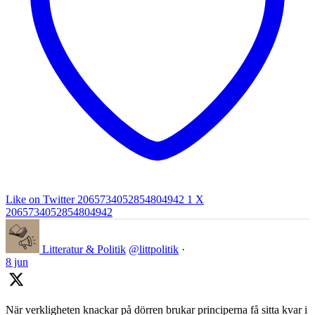
Like on Twitter 2065734052854804942
1
X
2065734052854804942
Litteratur & Politik
@littpolitik
·
8 jun
När verkligheten knackar på dörren brukar principerna få sitta kvar i