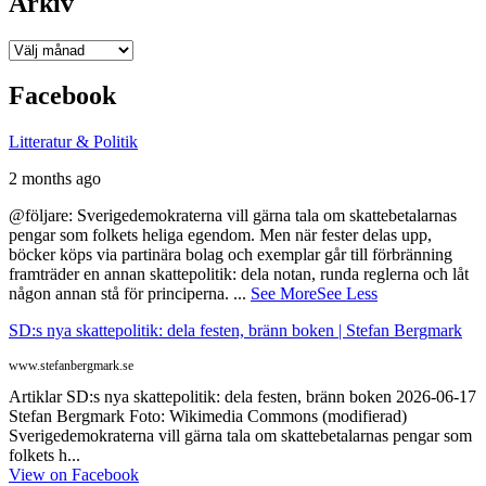
Arkiv
Arkiv
Facebook
Litteratur & Politik
2 months ago
@följare: Sverigedemokraterna vill gärna tala om skattebetalarnas
pengar som folkets heliga egendom. Men när fester delas upp,
böcker köps via partinära bolag och exemplar går till förbränning
framträder en annan skattepolitik: dela notan, runda reglerna och låt
någon annan stå för principerna.
...
See More
See Less
SD:s nya skattepolitik: dela festen, bränn boken | Stefan Bergmark
www.stefanbergmark.se
Artiklar SD:s nya skattepolitik: dela festen, bränn boken 2026-06-17
Stefan Bergmark Foto: Wikimedia Commons (modifierad)
Sverigedemokraterna vill gärna tala om skattebetalarnas pengar som
folkets h...
View on Facebook