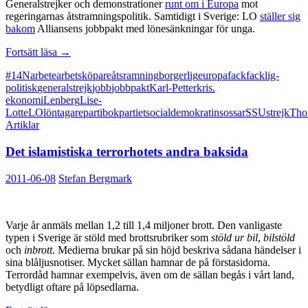
Generalstrejker och demonstrationer
runt om i Europa
mot
regeringarnas åtstramningspolitik. Samtidigt i Sverige: LO
ställer sig
bakom
Alliansens jobbpakt med lönesänkningar för unga.
Facklig-
Fortsätt läsa
→
borgerlig
#14N
arbete
arbetsköpare
åtsramning
borgerlig
europa
fack
facklig-
samverkan
politisk
generalstrejk
jobb
jobbpakt
Karl-Petter
kris.
ekonomi
Lenberg
Lise-
Lotte
LO
löntagare
partibok
partiet
socialdemokratin
sossar
SSU
strejk
Tho
Artiklar
Det islamistiska terrorhotets andra baksida
2011-06-08
Stefan Bergmark
Varje år anmäls mellan 1,2 till 1,4 miljoner brott. Den vanligaste
typen i Sverige är stöld med brottsrubriker som
stöld ur bil
,
bilstöld
och
inbrott
. Medierna brukar på sin höjd beskriva sådana händelser i
sina blåljusnotiser. Mycket sällan hamnar de på förstasidorna.
Terrordåd hamnar exempelvis, även om de sällan begås i vårt land,
betydligt oftare på löpsedlarna.