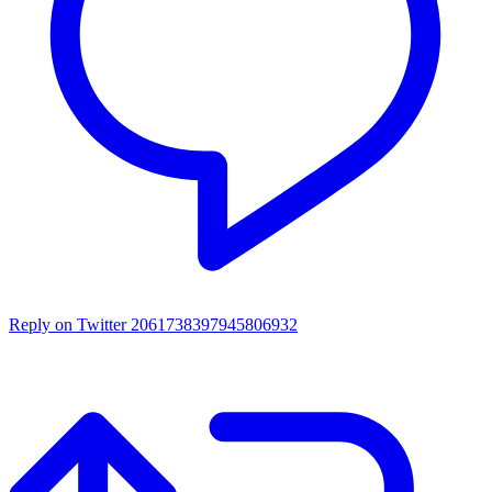
Reply on Twitter 2061738397945806932