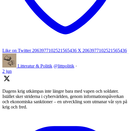
Like on Twitter 2063977102521565436
X
2063977102521565436
Litteratur & Politik
@littpolitik
·
2 jun
Dagens krig utkämpas inte längre bara med vapen och soldater.
Istället sker striderna i cybervärlden, genom informationspåverkan
och ekonomiska sanktioner – en utveckling som utmanar vår syn på
krig och fred.