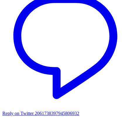
Reply on Twitter 2061738397945806932