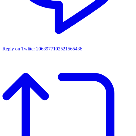
Reply on Twitter 2063977102521565436