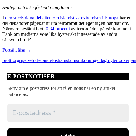
Sedliga och icke förledda ungdomar
I
den
snedvridna
debatten
om
islamistisk
extremism
i Europa
har en
del debattörer påpekat hur få terrorbrott det egentligen handlar om.
Närmare bestämt blott
0,34 procent
av terrordåden på vår kontinent.
Tänk om medierna vore lika hysteriskt intresserade av andra
sällsynta brott?
Terrorism,
Fortsätt läsa
→
tvegifte
brott
förgripelse
förledande
fostran
islamism
konungen
lag
myteri
ockerpan
och
förledande
av
E-POSTNOTISER
ungdom
Skriv din e-postadress för att få en notis när en ny artikel
publiceras: