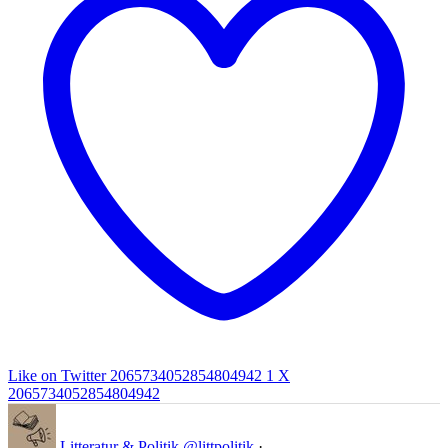
Like on Twitter 2065734052854804942
1
X
2065734052854804942
Litteratur & Politik
@littpolitik
·