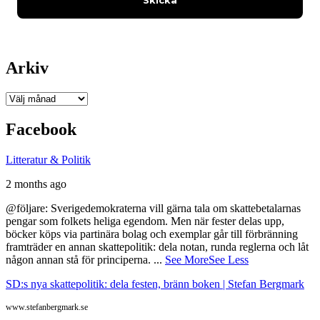
Arkiv
Arkiv
Facebook
Litteratur & Politik
2 months ago
@följare: Sverigedemokraterna vill gärna tala om skattebetalarnas
pengar som folkets heliga egendom. Men när fester delas upp,
böcker köps via partinära bolag och exemplar går till förbränning
framträder en annan skattepolitik: dela notan, runda reglerna och låt
någon annan stå för principerna.
...
See More
See Less
SD:s nya skattepolitik: dela festen, bränn boken | Stefan Bergmark
www.stefanbergmark.se