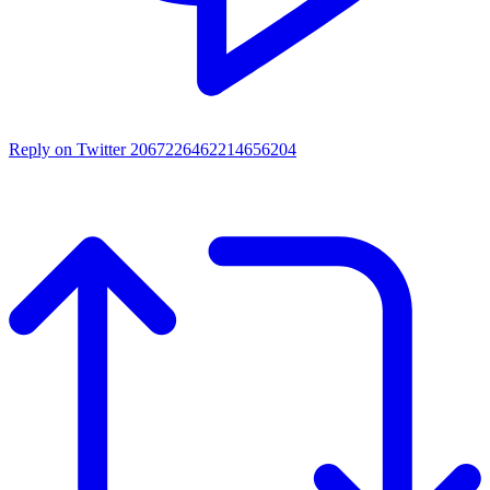
Reply on Twitter 2067226462214656204