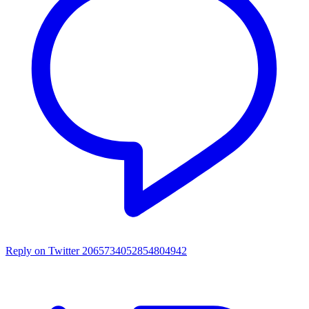
Reply on Twitter 2065734052854804942