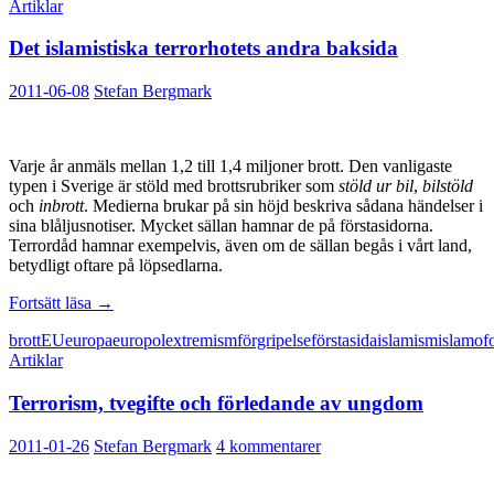
Artiklar
Det islamistiska terrorhotets andra baksida
2011-06-08
Stefan Bergmark
Varje år anmäls mellan 1,2 till 1,4 miljoner brott. Den vanligaste
typen i Sverige är stöld med brottsrubriker som
stöld ur bil
,
bilstöld
och
inbrott
. Medierna brukar på sin höjd beskriva sådana händelser i
sina blåljusnotiser. Mycket sällan hamnar de på förstasidorna.
Terrordåd hamnar exempelvis, även om de sällan begås i vårt land,
betydligt oftare på löpsedlarna.
Det
Fortsätt läsa
→
islamistiska
brott
EU
europa
europol
extremism
förgripelse
förstasida
islamism
islamof
terrorhotets
Artiklar
andra
baksida
Terrorism, tvegifte och förledande av ungdom
2011-01-26
Stefan Bergmark
4 kommentarer