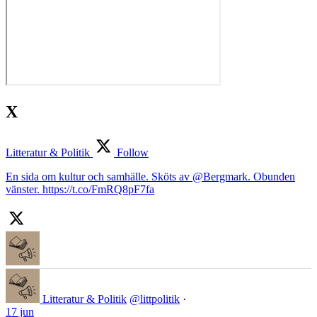
X
Litteratur & Politik
Follow
En sida om kultur och samhälle. Sköts av @Bergmark. Obunden
vänster. https://t.co/FmRQ8pF7fa
Litteratur & Politik
@littpolitik
·
17 jun