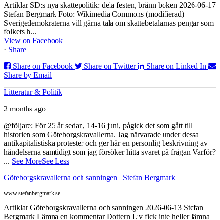
Artiklar SD:s nya skattepolitik: dela festen, bränn boken 2026-06-17
Stefan Bergmark Foto: Wikimedia Commons (modifierad)
Sverigedemokraterna vill gärna tala om skattebetalarnas pengar som
folkets h...
View on Facebook
·
Share
Share on Facebook
Share on Twitter
Share on Linked In
Share by Email
Litteratur & Politik
2 months ago
@följare: För 25 år sedan, 14-16 juni, pågick det som gått till
historien som Göteborgskravallerna. Jag närvarade under dessa
antikapitalistiska protester och ger här en personlig beskrivning av
händelserna samtidigt som jag försöker hitta svaret på frågan Varför?
...
See More
See Less
Göteborgskravallerna och sanningen | Stefan Bergmark
www.stefanbergmark.se
Artiklar Göteborgskravallerna och sanningen 2026-06-13 Stefan
Bergmark Lämna en kommentar Dottern Liv fick inte heller lämna