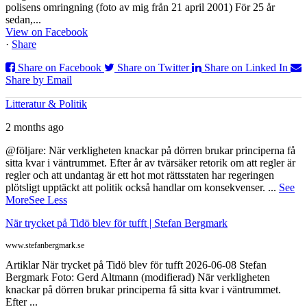
polisens omringning (foto av mig från 21 april 2001) För 25 år
sedan,...
View on Facebook
·
Share
Share on Facebook
Share on Twitter
Share on Linked In
Share by Email
Litteratur & Politik
2 months ago
@följare: När verkligheten knackar på dörren brukar principerna få
sitta kvar i väntrummet. Efter år av tvärsäker retorik om att regler är
regler och att undantag är ett hot mot rättsstaten har regeringen
plötsligt upptäckt att politik också handlar om konsekvenser.
...
See
More
See Less
När trycket på Tidö blev för tufft | Stefan Bergmark
www.stefanbergmark.se
Artiklar När trycket på Tidö blev för tufft 2026-06-08 Stefan
Bergmark Foto: Gerd Altmann (modifierad) När verkligheten
knackar på dörren brukar principerna få sitta kvar i väntrummet.
Efter ...