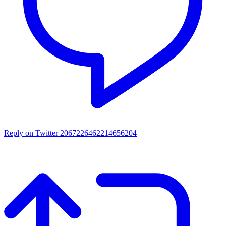
Reply on Twitter 2067226462214656204