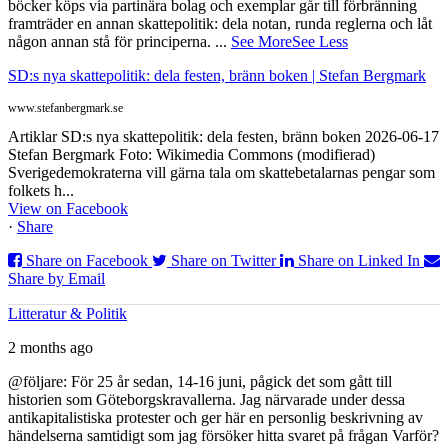
böcker köps via partinära bolag och exemplar går till förbränning
framträder en annan skattepolitik: dela notan, runda reglerna och låt
någon annan stå för principerna.
...
See More
See Less
SD:s nya skattepolitik: dela festen, bränn boken | Stefan Bergmark
www.stefanbergmark.se
Artiklar SD:s nya skattepolitik: dela festen, bränn boken 2026-06-17
Stefan Bergmark Foto: Wikimedia Commons (modifierad)
Sverigedemokraterna vill gärna tala om skattebetalarnas pengar som
folkets h...
View on Facebook
·
Share
Share on Facebook
Share on Twitter
Share on Linked In
Share by Email
Litteratur & Politik
2 months ago
@följare: För 25 år sedan, 14-16 juni, pågick det som gått till
historien som Göteborgskravallerna. Jag närvarade under dessa
antikapitalistiska protester och ger här en personlig beskrivning av
händelserna samtidigt som jag försöker hitta svaret på frågan Varför?