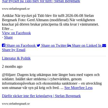
När trycket på Tidö blev för tufft | Stefan Bergmark
www.stefanbergmark.se
Artiklar När trycket på Tidö blev för tufft 2026-06-08 Stefan
Bergmark Foto: Gerd Altmann (modifierad) När verkligheten
knackar på dörren brukar principerna få sitta kvar i väntrummet.
Efter ...
View on Facebook
·
Share
Share on Facebook
Share on Twitter
Share on Linked In
Share by Email
Litteratur & Politik
2 months ago
@följare: Dagens krig utkämpas inte längre bara med vapen och
soldater. Istället sker striderna i cybervärlden, genom
informationspåverkan och ekonomiska sanktioner – en utveckling
som utmanar vår syn på krig och fred.
...
See More
See Less
Därför räcker inte fler krigsfartyg | Stefan Bergmark
www.stefanbergmark.se