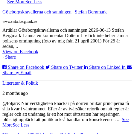
...
See More
See Less
Göteborgskravallerna och sanningen | Stefan Bergmark
www.stefanbergmark.se
Artiklar Göteborgskravallerna och sanningen 2026-06-13 Stefan
Bergmark Lämna en kommentar Dottern Liv fick inte heller lämna
polisens omringning (foto av mig från 21 april 2001) För 25 år
sedan,...
View on Facebook
·
Share
Share on Facebook
Share on Twitter
Share on Linked In
Share by Email
Litteratur & Politik
2 months ago
@följare: När verkligheten knackar på dörren brukar principerna få
sitta kvar i väntrummet. Efter år av tvärsäker retorik om att regler är
regler och att undantag är ett hot mot rättsstaten har regeringen
plötsligt upptäckt att politik också handlar om konsekvenser.
...
See
More
See Less