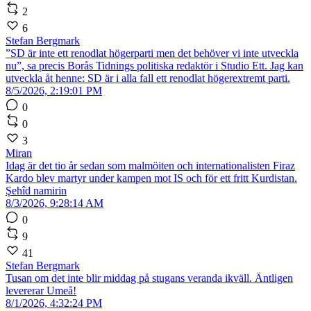
2
6
Stefan Bergmark
”SD är inte ett renodlat högerparti men det behöver vi inte utveckla
nu”, sa precis Borås Tidnings politiska redaktör i Studio Ett. Jag kan
utveckla åt henne: SD är i alla fall ett renodlat högerextremt parti.
8/5/2026, 2:19:01 PM
0
0
3
Miran
Idag är det tio år sedan som malmöiten och internationalisten Firaz
Kardo blev martyr under kampen mot IS och för ett fritt Kurdistan.
Şehîd namirin
8/3/2026, 9:28:14 AM
0
9
41
Stefan Bergmark
Tusan om det inte blir middag på stugans veranda ikväll. Äntligen
levererar Umeå!
8/1/2026, 4:32:24 PM