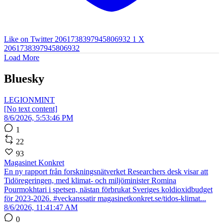
Like on Twitter 2061738397945806932
1
X
2061738397945806932
Load More
Bluesky
LEGIONMINT
[No text content]
8/6/2026, 5:53:46 PM
1
22
93
Magasinet Konkret
En ny rapport från forskningsnätverket Researchers desk visar att
Tidöregeringen, med klimat- och miljöminister Romina
Pourmokhtari i spetsen, nästan förbrukat Sveriges koldioxidbudget
för 2023-2026. #veckanssatir magasinetkonkret.se/tidos-klimat...
8/6/2026, 11:41:47 AM
0