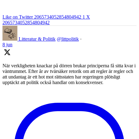
Like on Twitter 2065734052854804942
1
X
2065734052854804942
Litteratur & Politik
@littpolitik
·
8 jun
När verkligheten knackar på dörren brukar principerna få sitta kvar i
väntrummet. Efter år av tvärsäker retorik om att regler är regler och
att undantag är ett hot mot rättsstaten har regeringen plötsligt
upptäckt att politik också handlar om konsekvenser.