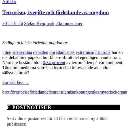
Artiklar
Terrorism, tvegifte och förledande av ungdom
2011-01-26
Stefan Bergmark
4 kommentarer
Sedliga och icke förledda ungdomar
I
den
snedvridna
debatten
om
islamistisk
extremism
i Europa
har en
del debattörer påpekat hur få terrorbrott det egentligen handlar om.
Närmare bestämt blott
0,34 procent
av terrordåden på vår kontinent.
Tänk om medierna vore lika hysteriskt intresserade av andra
sällsynta brott?
Terrorism,
Fortsätt läsa
→
tvegifte
brott
förgripelse
förledande
fostran
islamism
konungen
lag
myteri
ockerpan
och
förledande
av
E-POSTNOTISER
ungdom
Skriv din e-postadress för att få en notis när en ny artikel
publiceras: