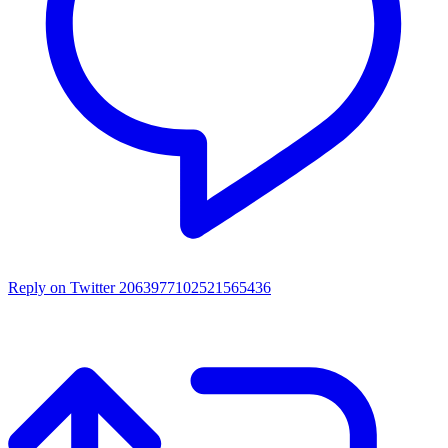
Reply on Twitter 2063977102521565436