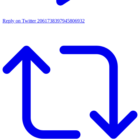
Reply on Twitter 2061738397945806932