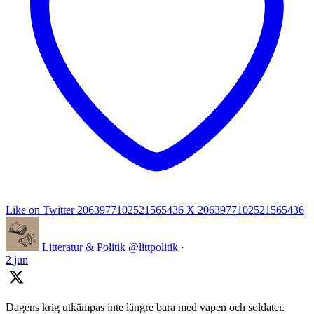
Like on Twitter 2063977102521565436
X
2063977102521565436
Litteratur & Politik
@littpolitik
·
2 jun
Dagens krig utkämpas inte längre bara med vapen och soldater.