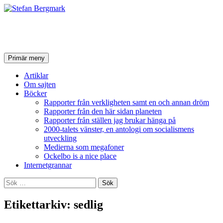
Stefan Bergmark
Sök
Hoppa
Primär meny
till
innehåll
Artiklar
Om sajten
Böcker
Rapporter från verkligheten samt en och annan dröm
Rapporter från den här sidan planeten
Rapporter från ställen jag brukar hänga på
2000-talets vänster, en antologi om socialismens
utveckling
Medierna som megafoner
Ockelbo is a nice place
Internetgrannar
Sök
efter:
Etikettarkiv: sedlig