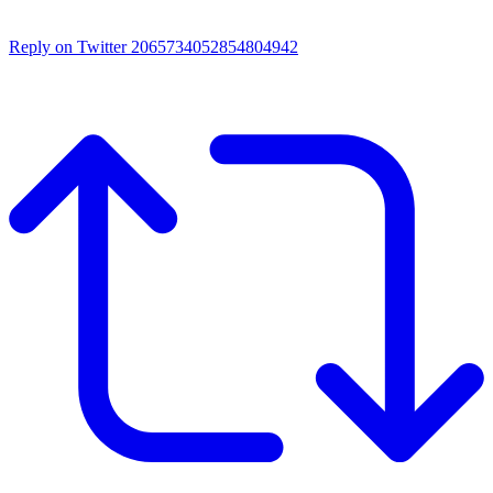
Reply on Twitter 2065734052854804942