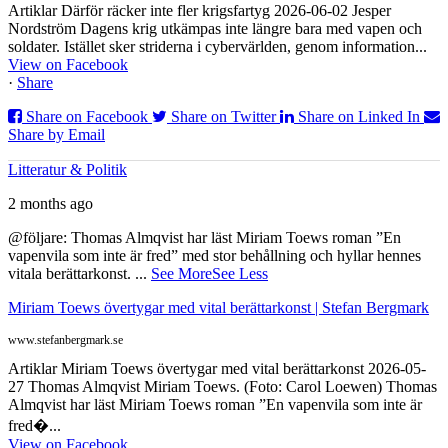
Artiklar Därför räcker inte fler krigsfartyg 2026-06-02 Jesper
Nordström Dagens krig utkämpas inte längre bara med vapen och
soldater. Istället sker striderna i cybervärlden, genom information...
View on Facebook
·
Share
Share on Facebook
Share on Twitter
Share on Linked In
Share by Email
Litteratur & Politik
2 months ago
@följare: Thomas Almqvist har läst Miriam Toews roman ”En
vapenvila som inte är fred” med stor behållning och hyllar hennes
vitala berättarkonst.
...
See More
See Less
Miriam Toews övertygar med vital berättarkonst | Stefan Bergmark
www.stefanbergmark.se
Artiklar Miriam Toews övertygar med vital berättarkonst 2026-05-
27 Thomas Almqvist Miriam Toews. (Foto: Carol Loewen) Thomas
Almqvist har läst Miriam Toews roman ”En vapenvila som inte är
fred�...
View on Facebook