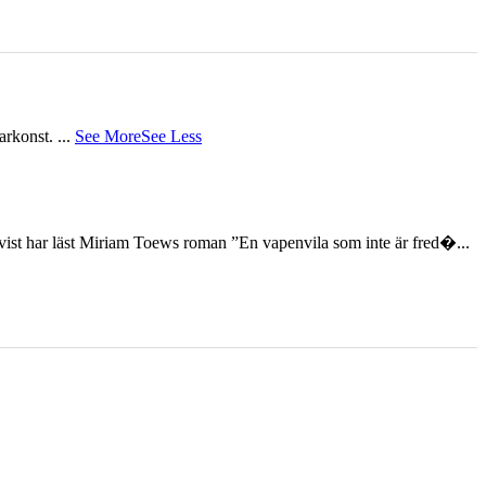
tarkonst.
...
See More
See Less
st har läst Miriam Toews roman ”En vapenvila som inte är fred�...