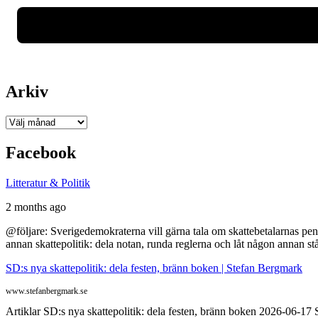
Arkiv
Arkiv
Facebook
Litteratur & Politik
2 months ago
@följare: Sverigedemokraterna vill gärna tala om skattebetalarnas pen
annan skattepolitik: dela notan, runda reglerna och låt någon annan st
SD:s nya skattepolitik: dela festen, bränn boken | Stefan Bergmark
www.stefanbergmark.se
Artiklar SD:s nya skattepolitik: dela festen, bränn boken 2026-06-1