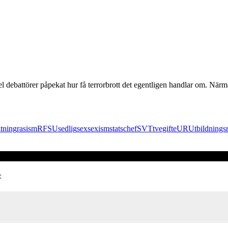
l debattörer påpekat hur få terrorbrott det egentligen handlar om. Närm
tning
rasism
RFSU
sedlig
sex
sexism
statschef
SVT
tvegifte
UR
Utbildnings
: