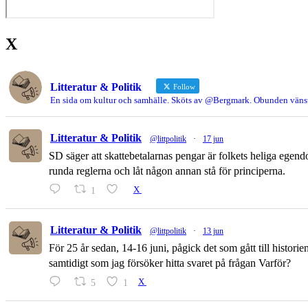
X
Litteratur & Politik
Follow
En sida om kultur och samhälle. Sköts av @Bergmark. Obunden vänst
Litteratur & Politik
@littpolitik
·
17 jun
SD säger att skattebetalarnas pengar är folkets heliga egend
runda reglerna och låt någon annan stå för principerna.
1
X
Litteratur & Politik
@littpolitik
·
13 jun
För 25 år sedan, 14-16 juni, pågick det som gått till histor
samtidigt som jag försöker hitta svaret på frågan Varför?
5
1
X