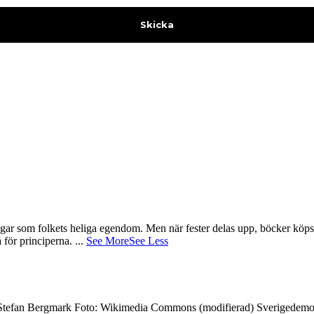
gar som folkets heliga egendom. Men när fester delas upp, böcker köps 
å för principerna.
...
See More
See Less
7 Stefan Bergmark Foto: Wikimedia Commons (modifierad) Sverigedemokra