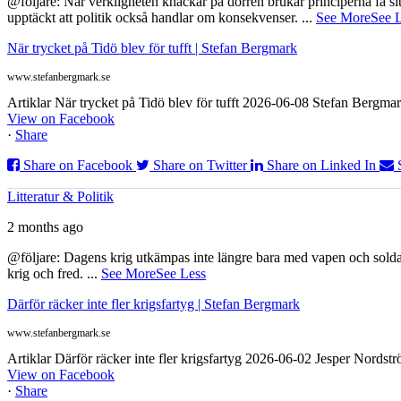
@följare: När verkligheten knackar på dörren brukar principerna få sitta
upptäckt att politik också handlar om konsekvenser.
...
See More
See 
När trycket på Tidö blev för tufft | Stefan Bergmark
www.stefanbergmark.se
Artiklar När trycket på Tidö blev för tufft 2026-06-08 Stefan Bergmar
View on Facebook
·
Share
Share on Facebook
Share on Twitter
Share on Linked In
Litteratur & Politik
2 months ago
@följare: Dagens krig utkämpas inte längre bara med vapen och soldat
krig och fred.
...
See More
See Less
Därför räcker inte fler krigsfartyg | Stefan Bergmark
www.stefanbergmark.se
Artiklar Därför räcker inte fler krigsfartyg 2026-06-02 Jesper Nordstr
View on Facebook
·
Share