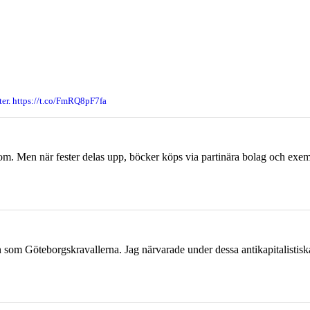
er. https://t.co/FmRQ8pF7fa
om. Men när fester delas upp, böcker köps via partinära bolag och exempl
ien som Göteborgskravallerna. Jag närvarade under dessa antikapitalistis