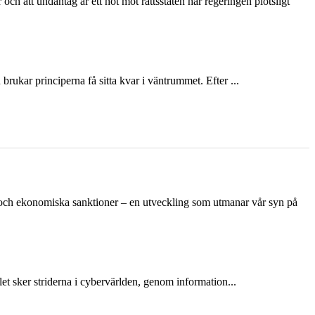
och att undantag är ett hot mot rättsstaten har regeringen plötsligt
ukar principerna få sitta kvar i väntrummet. Efter ...
n och ekonomiska sanktioner – en utveckling som utmanar vår syn på
et sker striderna i cybervärlden, genom information...