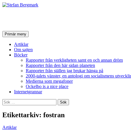
Stefan Bergmark
Sök
Hoppa
Primär meny
till
innehåll
Artiklar
Om sajten
Böcker
Rapporter från verkligheten samt en och annan dröm
Rapporter från den här sidan planeten
Rapporter från ställen jag brukar hänga på
2000-talets vänster, en antologi om socialismens utveckli
Medierna som megafoner
Ockelbo is a nice place
Internetgrannar
Sök
efter:
Etikettarkiv: fostran
Artiklar