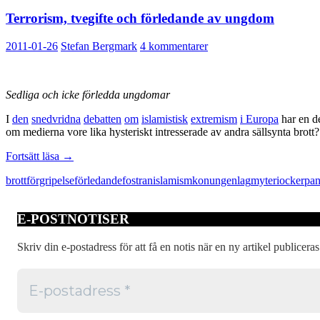
Terrorism, tvegifte och förledande av ungdom
2011-01-26
Stefan Bergmark
4 kommentarer
Sedliga och icke förledda ungdomar
I
den
snedvridna
debatten
om
islamistisk
extremism
i Europa
har en de
om medierna vore lika hysteriskt intresserade av andra sällsynta brott?
Terrorism,
Fortsätt läsa
→
tvegifte
brott
förgripelse
förledande
fostran
islamism
konungen
lag
myteri
ockerpan
och
förledande
av
E-POSTNOTISER
ungdom
Skriv din e-postadress för att få en notis när en ny artikel publiceras