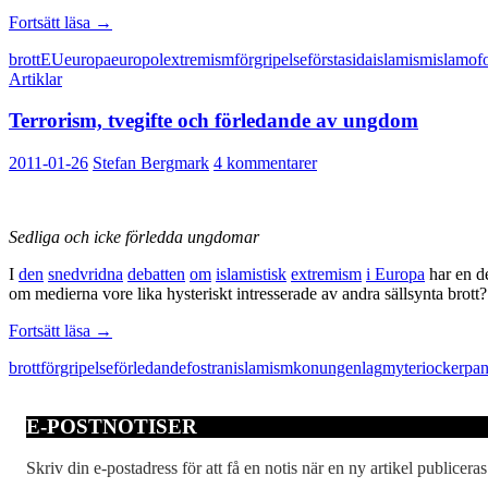
Det
Fortsätt läsa
→
islamistiska
brott
EU
europa
europol
extremism
förgripelse
förstasida
islamism
islamof
terrorhotets
Artiklar
andra
baksida
Terrorism, tvegifte och förledande av ungdom
2011-01-26
Stefan Bergmark
4 kommentarer
Sedliga och icke förledda ungdomar
I
den
snedvridna
debatten
om
islamistisk
extremism
i Europa
har en de
om medierna vore lika hysteriskt intresserade av andra sällsynta brott?
Terrorism,
Fortsätt läsa
→
tvegifte
brott
förgripelse
förledande
fostran
islamism
konungen
lag
myteri
ockerpan
och
förledande
av
E-POSTNOTISER
ungdom
Skriv din e-postadress för att få en notis när en ny artikel publiceras