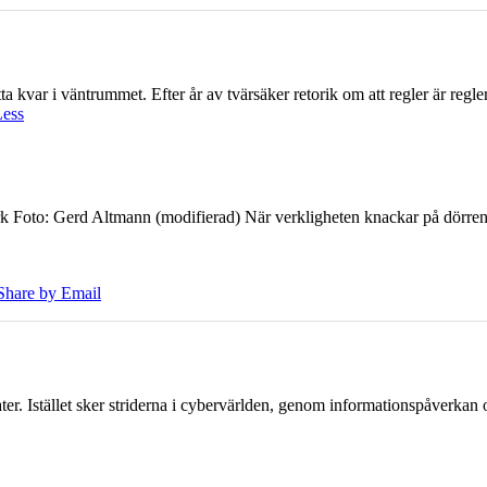
 kvar i väntrummet. Efter år av tvärsäker retorik om att regler är regler 
Less
k Foto: Gerd Altmann (modifierad) När verkligheten knackar på dörren br
Share by Email
er. Istället sker striderna i cybervärlden, genom informationspåverka