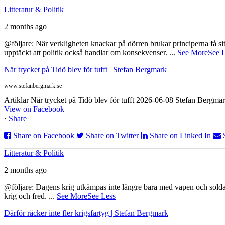
Litteratur & Politik
2 months ago
@följare: När verkligheten knackar på dörren brukar principerna få sitta
upptäckt att politik också handlar om konsekvenser.
...
See More
See 
När trycket på Tidö blev för tufft | Stefan Bergmark
www.stefanbergmark.se
Artiklar När trycket på Tidö blev för tufft 2026-06-08 Stefan Bergmar
View on Facebook
·
Share
Share on Facebook
Share on Twitter
Share on Linked In
Litteratur & Politik
2 months ago
@följare: Dagens krig utkämpas inte längre bara med vapen och soldat
krig och fred.
...
See More
See Less
Därför räcker inte fler krigsfartyg | Stefan Bergmark