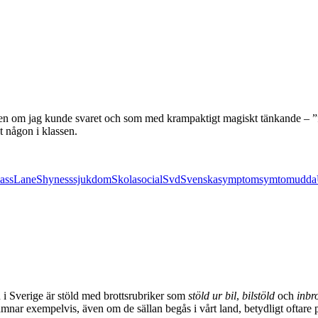
n om jag kunde svaret och som med krampaktigt magiskt tänkande – ”fr
t någon i klassen.
lass
Lane
Shyness
sjukdom
Skola
social
Svd
Svenska
symptom
symtom
udda
n i Sverige är stöld med brottsrubriker som
stöld ur bil
,
bilstöld
och
inbro
mnar exempelvis, även om de sällan begås i vårt land, betydligt oftare 