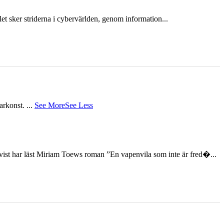
et sker striderna i cybervärlden, genom information...
tarkonst.
...
See More
See Less
st har läst Miriam Toews roman ”En vapenvila som inte är fred�...