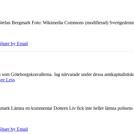
7 Stefan Bergmark Foto: Wikimedia Commons (modifierad) Sverigedemokra
Share by Email
ien som Göteborgskravallerna. Jag närvarade under dessa antikapitalistis
ee Less
ark Lämna en kommentar Dottern Liv fick inte heller lämna polisens om
Share by Email