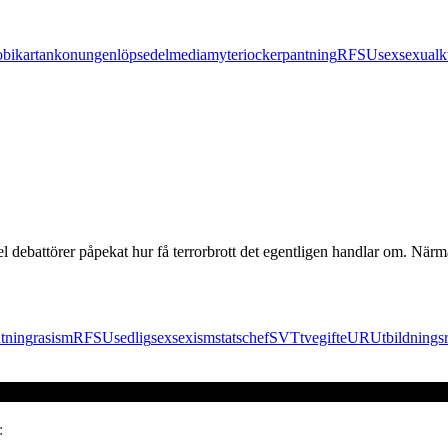
obi
kartan
konungen
löpsedel
media
myteri
ockerpantning
RFSU
sex
sexual
l debattörer påpekat hur få terrorbrott det egentligen handlar om. Närm
tning
rasism
RFSU
sedlig
sex
sexism
statschef
SVT
tvegifte
UR
Utbildnings
: