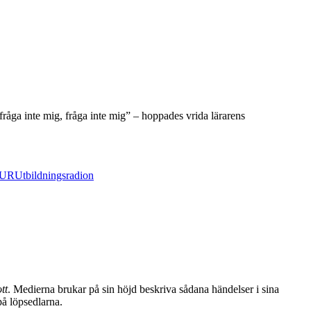
åga inte mig, fråga inte mig” – hoppades vrida lärarens
UR
Utbildningsradion
tt
. Medierna brukar på sin höjd beskriva sådana händelser i sina
på löpsedlarna.