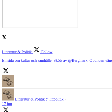
X
Litteratur & Politik
Follow
En sida om kultur och samhälle. Sköts av @Bergmark. Obunden väns
Litteratur & Politik
@littpolitik
·
17 jun