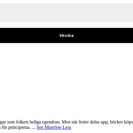
gar som folkets heliga egendom. Men när fester delas upp, böcker köps 
å för principerna.
...
See More
See Less