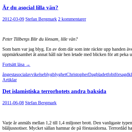
Är du asocial lilla vän?
2012-03-09
Stefan Bergmark
2 kommentarer
Peter Tillbergs Blir du lönsam, lille vän?
Som barn var jag blyg. En av dom där som inte räckte upp handen äve
uppmärksamhet åt annat håll när hen letade med blicken för att peka u
Är
Fortsätt läsa
→
du
ångest
asocial
avvikelse
blyg
blyghet
Christopher
Dagbladet
fobi
försagd
k
asocial
Artiklar
lilla
vän?
Det islamistiska terrorhotets andra baksida
2011-06-08
Stefan Bergmark
Varje år anmäls mellan 1,2 till 1,4 miljoner brott. Den vanligaste type
blåljusnotiser. Mycket sällan hamnar de på förstasidorna. Terrordåd ha