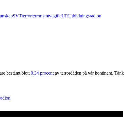
kunskap
SVT
terror
terrorism
tvegifte
UR
Utbildningsradion
are bestämt blott
0,34 procent
av terrordåden på vår kontinent. Tänk
radion