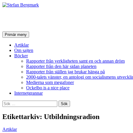
Stefan Bergmark
Sök
Hoppa
Primär meny
till
innehåll
Artiklar
Om sajten
Böcker
Rapporter från verkligheten samt en och annan dröm
Rapporter från den här sidan planeten
Rapporter från ställen jag brukar hänga på
2000-talets vänster, en antologi om socialismens utveckli
Medierna som megafoner
Ockelbo is a nice place
Internetgrannar
Sök
efter:
Etikettarkiv: Utbildningsradion
Artiklar