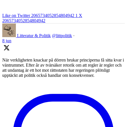
Like on Twitter 2065734052854804942
1
X
2065734052854804942
Litteratur & Politik
@littpolitik
·
8 jun
När verkligheten knackar på dörren brukar principerna få sitta kvar i
väntrummet. Efter år av tvärsäker retorik om att regler är regler och
att undantag är ett hot mot rättsstaten har regeringen plötsligt
upptäckt att politik också handlar om konsekvenser.