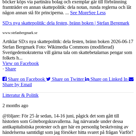
böcker köps via partinära bolag och exemplar går till förbränning
framträder en annan skattepolitik: dela notan, runda reglerna och låt
någon annan stå för principerna.
...
See More
See Less
SD:s nya skattepolitik: dela festen, bränn boken | Stefan Bergmark
www.stefanbergmark.se
Artiklar SD:s nya skattepolitik: dela festen, bränn boken 2026-06-17
Stefan Bergmark Foto: Wikimedia Commons (modifierad)
Sverigedemokraterna vill gärna tala om skattebetalarnas pengar som
folkets h...
View on Facebook
·
Share
Share on Facebook
Share on Twitter
Share on Linked In
Share by Email
Litteratur & Politik
2 months ago
@följare: För 25 år sedan, 14-16 juni, pågick det som gått till
historien som Göteborgskravallerna. Jag närvarade under dessa
antikapitalistiska protester och ger här en personlig beskrivning av
händelserna samtidigt som jag försöker hitta svaret på frågan Varför?