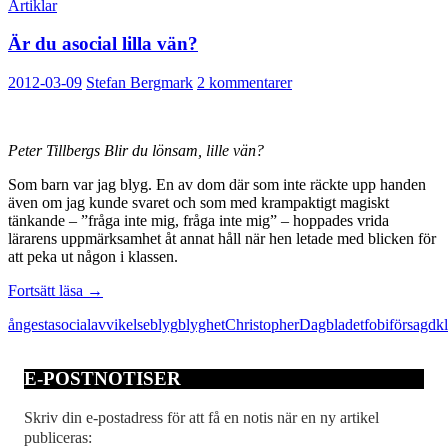
Artiklar
Är du asocial lilla vän?
2012-03-09
Stefan Bergmark
2 kommentarer
Peter Tillbergs Blir du lönsam, lille vän?
Som barn var jag blyg. En av dom där som inte räckte upp handen
även om jag kunde svaret och som med krampaktigt magiskt
tänkande – ”fråga inte mig, fråga inte mig” – hoppades vrida
lärarens uppmärksamhet åt annat håll när hen letade med blicken för
att peka ut någon i klassen.
Är
Fortsätt läsa
→
du
ångest
asocial
avvikelse
blyg
blyghet
Christopher
Dagbladet
fobi
försagd
k
asocial
lilla
vän?
E-POSTNOTISER
Skriv din e-postadress för att få en notis när en ny artikel
publiceras: