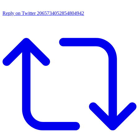
Reply on Twitter 2065734052854804942