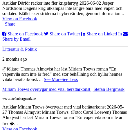
Artiklar Därför räcker inte fler krigsfartyg 2026-06-02 Jesper
Nordström Dagens krig utkämpas inte längre bara med vapen och
soldater. Istället sker striderna i cybervärlden, genom information...
View on Facebook
·
Share
Share on Facebook
Share on Twitter
Share on Linked In
Share by Email
Litteratur & Politik
2 months ago
@följare: Thomas Almqvist har läst Miriam Toews roman ”En
vapenvila som inte är fred” med stor behållning och hyllar hennes
vitala berättarkonst.
...
See More
See Less
Miriam Toews övertygar med vital berättarkonst | Stefan Bergmark
www.stefanbergmark.se
Artiklar Miriam Toews övertygar med vital berättarkonst 2026-05-
27 Thomas Almqvist Miriam Toews. (Foto: Carol Loewen) Thomas
Almqvist har läst Miriam Toews roman ”En vapenvila som inte är
fred�...
View on Facebook