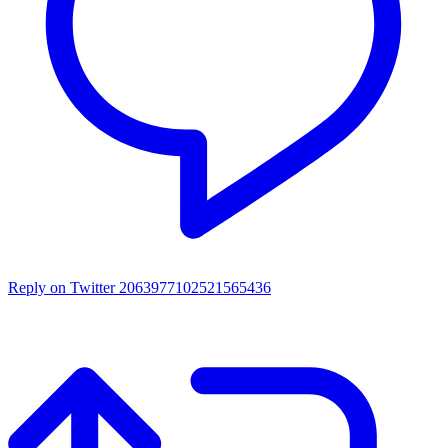
Reply on Twitter 2063977102521565436