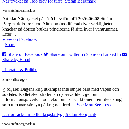
När trycket på Tidö blev för tufft | Stefan Bergmark
www.stefanbergmark.se
Artiklar När trycket på Tidö blev för tufft 2026-06-08 Stefan
Bergmark Foto: Gerd Altmann (modifierad) När verkligheten
knackar på dörren brukar principerna få sitta kvar i väntrummet.
Efter ...
View on Facebook
·
Share
Share on Facebook
Share on Twitter
Share on Linked In
Share by Email
Litteratur & Politik
2 months ago
@följare: Dagens krig utkämpas inte längre bara med vapen och
soldater. Istället sker striderna i cybervärlden, genom
informationspåverkan och ekonomiska sanktioner – en utveckling
som utmanar vår syn på krig och fred.
...
See More
See Less
Därför räcker inte fler krigsfartyg | Stefan Bergmark
www.stefanbergmark.se