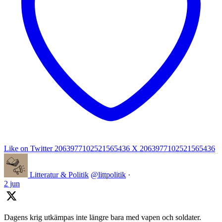
Like on Twitter 2063977102521565436
X
2063977102521565436
Litteratur & Politik
@littpolitik
·
2 jun
Dagens krig utkämpas inte längre bara med vapen och soldater.