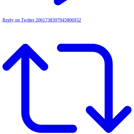
Reply on Twitter 2061738397945806932