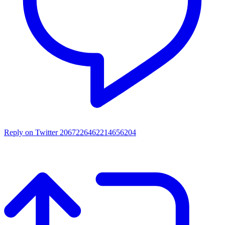
Reply on Twitter 2067226462214656204