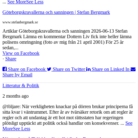
...
See More
See Less
Göteborgskravallerna och sanningen | Stefan Bergmark
www.stefanbergmark.se
Artiklar Göteborgskravallerna och sanningen 2026-06-13 Stefan
Bergmark Lämna en kommentar Dottern Liv fick inte heller lämna
polisens omringning (foto av mig från 21 april 2001) För 25 år
sedan,...
View on Facebook
·
Share
Share on Facebook
Share on Twitter
Share on Linked In
Share by Email
Litteratur & Politik
2 months ago
@följare: När verkligheten knackar på dörren brukar principerna få
sitta kvar i väntrummet. Efter år av tvärsäker retorik om att regler är
regler och att undantag är ett hot mot rättsstaten har regeringen
plötsligt upptäckt att politik också handlar om konsekvenser.
...
See
More
See Less