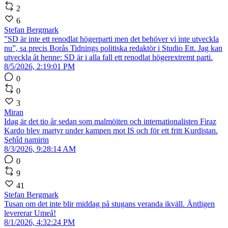
2
6
Stefan Bergmark
”SD är inte ett renodlat högerparti men det behöver vi inte utveckla
nu”, sa precis Borås Tidnings politiska redaktör i Studio Ett. Jag kan
utveckla åt henne: SD är i alla fall ett renodlat högerextremt parti.
8/5/2026, 2:19:01 PM
0
0
3
Miran
Idag är det tio år sedan som malmöiten och internationalisten Firaz
Kardo blev martyr under kampen mot IS och för ett fritt Kurdistan.
Şehîd namirin
8/3/2026, 9:28:14 AM
0
9
41
Stefan Bergmark
Tusan om det inte blir middag på stugans veranda ikväll. Äntligen
levererar Umeå!
8/1/2026, 4:32:24 PM