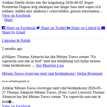
Artiklar Därför räcker inte fler krigsfartyg 2026-06-02 Jesper
Nordström Dagens krig utkämpas inte längre bara med vapen och
soldater. Istället sker striderna i cybervärlden, genom information...
View on Facebook
·
Share
Share on Facebook
Share on Twitter
Share on Linked In
Share by Email
Litteratur & Politik
2 months ago
@följare: Thomas Almqvist har läst Miriam Toews roman ”En
vapenvila som inte är fred” med stor behållning och hyllar hennes
vitala berättarkonst.
...
See More
See Less
Miriam Toews övertygar med vital berättarkonst | Stefan Bergmark
www.stefanbergmark.se
Artiklar Miriam Toews övertygar med vital berättarkonst 2026-05-
27 Thomas Almqvist Miriam Toews. (Foto: Carol Loewen) Thomas
Almqvist har läst Miriam Toews roman ”En vapenvila som inte är
fred�...
View on Facebook