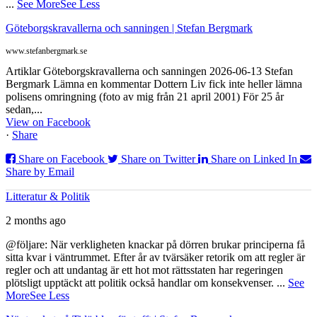
...
See More
See Less
Göteborgskravallerna och sanningen | Stefan Bergmark
www.stefanbergmark.se
Artiklar Göteborgskravallerna och sanningen 2026-06-13 Stefan
Bergmark Lämna en kommentar Dottern Liv fick inte heller lämna
polisens omringning (foto av mig från 21 april 2001) För 25 år
sedan,...
View on Facebook
·
Share
Share on Facebook
Share on Twitter
Share on Linked In
Share by Email
Litteratur & Politik
2 months ago
@följare: När verkligheten knackar på dörren brukar principerna få
sitta kvar i väntrummet. Efter år av tvärsäker retorik om att regler är
regler och att undantag är ett hot mot rättsstaten har regeringen
plötsligt upptäckt att politik också handlar om konsekvenser.
...
See
More
See Less