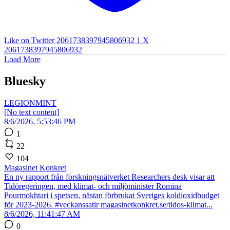
Like on Twitter 2061738397945806932
1
X
2061738397945806932
Load More
Bluesky
LEGIONMINT
[No text content]
8/6/2026, 5:53:46 PM
1
22
104
Magasinet Konkret
En ny rapport från forskningsnätverket Researchers desk visar att
Tidöregeringen, med klimat- och miljöminister Romina
Pourmokhtari i spetsen, nästan förbrukat Sveriges koldioxidbudget
för 2023-2026. #veckanssatir magasinetkonkret.se/tidos-klimat...
8/6/2026, 11:41:47 AM
0