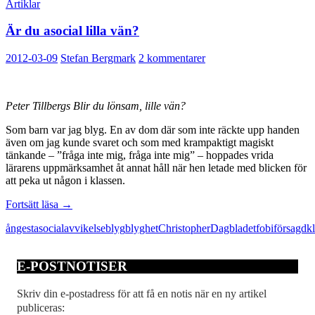
Artiklar
Är du asocial lilla vän?
2012-03-09
Stefan Bergmark
2 kommentarer
Peter Tillbergs Blir du lönsam, lille vän?
Som barn var jag blyg. En av dom där som inte räckte upp handen
även om jag kunde svaret och som med krampaktigt magiskt
tänkande – ”fråga inte mig, fråga inte mig” – hoppades vrida
lärarens uppmärksamhet åt annat håll när hen letade med blicken för
att peka ut någon i klassen.
Är
Fortsätt läsa
→
du
ångest
asocial
avvikelse
blyg
blyghet
Christopher
Dagbladet
fobi
försagd
k
asocial
lilla
vän?
E-POSTNOTISER
Skriv din e-postadress för att få en notis när en ny artikel
publiceras: