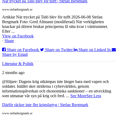
När trycket på Tidö blev för tufft | Stefan Bergmark
www.stefanbergmark.se
Artiklar När trycket på Tidö blev för tufft 2026-06-08 Stefan
Bergmark Foto: Gerd Altmann (modifierad) När verkligheten
knackar på dörren brukar principerna få sitta kvar i väntrummet.
Efter ...
View on Facebook
·
Share
Share on Facebook
Share on Twitter
Share on Linked In
Share by Email
Litteratur & Politik
2 months ago
@följare: Dagens krig utkämpas inte längre bara med vapen och
soldater. Istället sker striderna i cybervärlden, genom
informationspåverkan och ekonomiska sanktioner – en utveckling
som utmanar vår syn på krig och fred.
...
See More
See Less
Därför räcker inte fler krigsfartyg | Stefan Bergmark
www.stefanbergmark.se