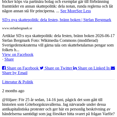
böcker köps via partinära bolag och exemplar går till förbränning
framträder en annan skattepolitik: dela notan, runda reglerna och låt
någon annan stå för principerna.
...
See More
See Less
SD:s nya skattepolitik: dela festen, bränn boken | Stefan Bergmark
www.stefanbergmark.se
Artiklar SD:s nya skattepolitik: dela festen, bränn boken 2026-06-17
Stefan Bergmark Foto: Wikimedia Commons (modifierad)
Sverigedemokraterna vill gärna tala om skattebetalarnas pengar som
folkets h...
View on Facebook
·
Share
Share on Facebook
Share on Twitter
Share on Linked In
Share by Email
Litteratur & Politik
2 months ago
@följare: För 25 år sedan, 14-16 juni, pågick det som gått till
historien som Göteborgskravallerna. Jag närvarade under dessa
antikapitalistiska protester och ger här en personlig beskrivning av
händelserna samtidigt som jag försöker hitta svaret på frågan Varför?