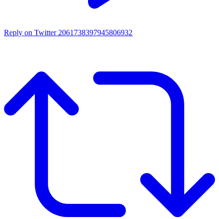
Reply on Twitter 2061738397945806932