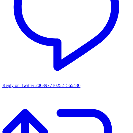
Reply on Twitter 2063977102521565436