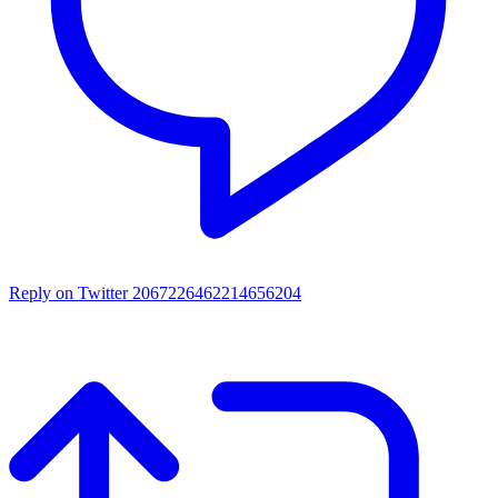
Reply on Twitter 2067226462214656204