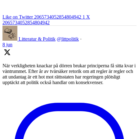
Like on Twitter 2065734052854804942
1
X
2065734052854804942
Litteratur & Politik
@littpolitik
·
8 jun
När verkligheten knackar på dörren brukar principerna få sitta kvar i
väntrummet. Efter år av tvärsäker retorik om att regler är regler och
att undantag är ett hot mot rättsstaten har regeringen plötsligt
upptäckt att politik också handlar om konsekvenser.