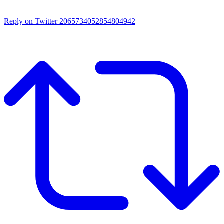
Reply on Twitter 2065734052854804942