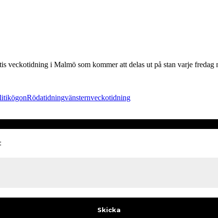
ratis veckotidning i Malmö som kommer att delas ut på stan varje freda
itik
ögon
Röda
tidning
vänstern
veckotidning
: