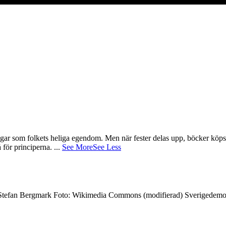
gar som folkets heliga egendom. Men när fester delas upp, böcker köps 
å för principerna.
...
See More
See Less
7 Stefan Bergmark Foto: Wikimedia Commons (modifierad) Sverigedemokra