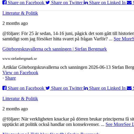
Share on Facebook
Share on Twitter
Share on Linked In
Litteratur & Politik
2 months ago
@följare: För 25 år sedan, 14-16 juni, pågick det som gått till histor
samtidigt som jag försöker hitta svaret på frågan Varför?
...
See More
S
Göteborgskravallerna och sanningen | Stefan Bergmark
www.stefanbergmark.se
Artiklar Göteborgskravallerna och sanningen 2026-06-13 Stefan Bergm
View on Facebook
·
Share
Share on Facebook
Share on Twitter
Share on Linked In
Litteratur & Politik
2 months ago
@följare: När verkligheten knackar på dörren brukar principerna få sitta
upptäckt att politik också handlar om konsekvenser.
...
See More
See 