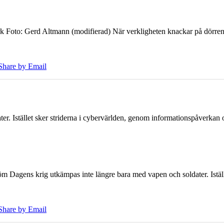
k Foto: Gerd Altmann (modifierad) När verkligheten knackar på dörren br
Share by Email
er. Istället sker striderna i cybervärlden, genom informationspåverka
öm Dagens krig utkämpas inte längre bara med vapen och soldater. Iställ
Share by Email