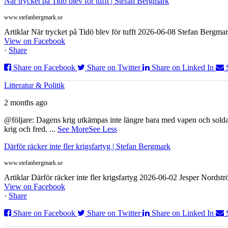
När trycket på Tidö blev för tufft | Stefan Bergmark
www.stefanbergmark.se
Artiklar När trycket på Tidö blev för tufft 2026-06-08 Stefan Bergmar
View on Facebook
·
Share
Share on Facebook
Share on Twitter
Share on Linked In
Litteratur & Politik
2 months ago
@följare: Dagens krig utkämpas inte längre bara med vapen och soldat
krig och fred.
...
See More
See Less
Därför räcker inte fler krigsfartyg | Stefan Bergmark
www.stefanbergmark.se
Artiklar Därför räcker inte fler krigsfartyg 2026-06-02 Jesper Nordstr
View on Facebook
·
Share
Share on Facebook
Share on Twitter
Share on Linked In