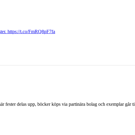
ter. https://t.co/FmRQ8pF7fa
r fester delas upp, böcker köps via partinära bolag och exemplar går til