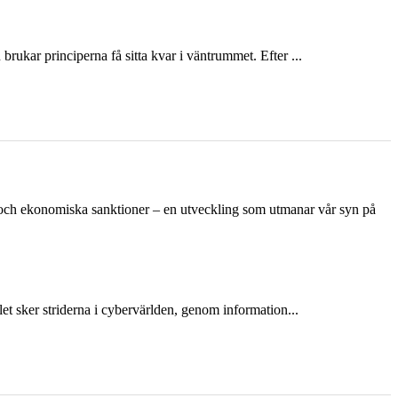
ukar principerna få sitta kvar i väntrummet. Efter ...
n och ekonomiska sanktioner – en utveckling som utmanar vår syn på
et sker striderna i cybervärlden, genom information...