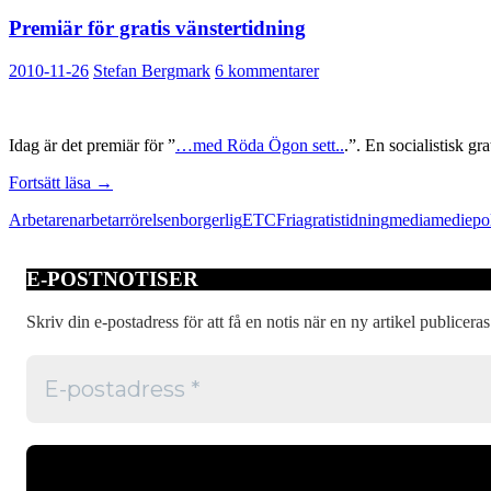
Premiär för gratis vänstertidning
2010-11-26
Stefan Bergmark
6 kommentarer
Idag är det premiär för ”
…med Röda Ögon sett..
.”. En socialistisk g
Premiär
Fortsätt läsa
→
för
Arbetaren
arbetarrörelsen
borgerlig
ETC
Fria
gratistidning
media
mediepol
gratis
vänstertidning
E-POSTNOTISER
Skriv din e-postadress för att få en notis när en ny artikel publiceras