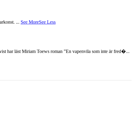
tarkonst.
...
See More
See Less
st har läst Miriam Toews roman ”En vapenvila som inte är fred�...