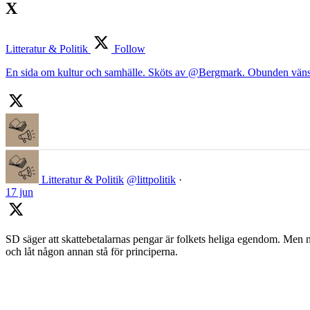
X
Litteratur & Politik
Follow
En sida om kultur och samhälle. Sköts av @Bergmark. Obunden väns
Litteratur & Politik
@littpolitik
·
17 jun
SD säger att skattebetalarnas pengar är folkets heliga egendom. Men nä
och låt någon annan stå för principerna.