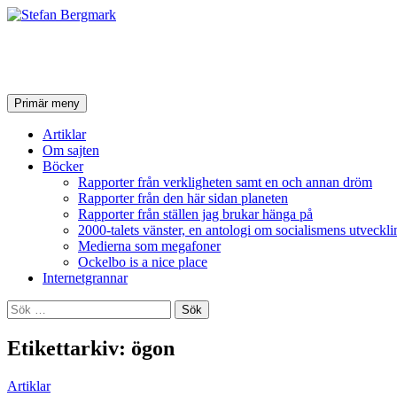
Stefan Bergmark
Sök
Hoppa
Primär meny
till
innehåll
Artiklar
Om sajten
Böcker
Rapporter från verkligheten samt en och annan dröm
Rapporter från den här sidan planeten
Rapporter från ställen jag brukar hänga på
2000-talets vänster, en antologi om socialismens utveckli
Medierna som megafoner
Ockelbo is a nice place
Internetgrannar
Sök
efter:
Etikettarkiv: ögon
Artiklar