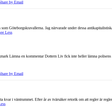
Share by Email
ien som Göteborgskravallerna. Jag närvarade under dessa antikapitalistis
ee Less
ark Lämna en kommentar Dottern Liv fick inte heller lämna polisens om
Share by Email
 kvar i väntrummet. Efter år av tvärsäker retorik om att regler är regler 
Less