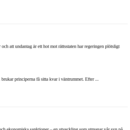
och att undantag är ett hot mot rättsstaten har regeringen plötsligt
ukar principerna få sitta kvar i väntrummet. Efter ...
n och ekonomiska sanktioner – en utveckling som utmanar vår syn på