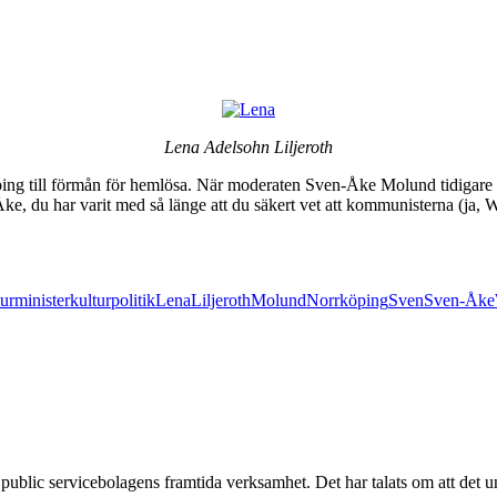
Lena Adelsohn Liljeroth
ping till förmån för hemlösa. När moderaten Sven-Åke Molund tidigare 
ke, du har varit med så länge att du säkert vet att kommunisterna (ja, 
turminister
kulturpolitik
Lena
Liljeroth
Molund
Norrköping
Sven
Sven-Åke
ill public servicebolagens framtida verksamhet. Det har talats om att det 