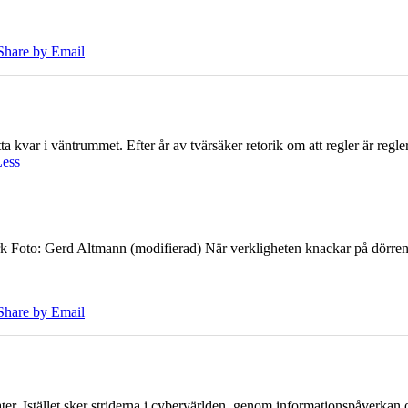
Share by Email
 kvar i väntrummet. Efter år av tvärsäker retorik om att regler är regler 
Less
k Foto: Gerd Altmann (modifierad) När verkligheten knackar på dörren br
Share by Email
er. Istället sker striderna i cybervärlden, genom informationspåverka