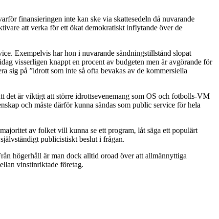
e varför finansieringen inte kan ske via skattesedeln då nuvarande
tivare att verka för ett ökat demokratiskt inflytande över de
vice. Exempelvis har hon i nuvarande sändningstillstånd slopat
r idag visserligen knappt en procent av budgeten men är avgörande för
era sig på ”idrott som inte så ofta bevakas av de kommersiella
tt det är viktigt att större idrottsevenemang som OS och fotbolls-VM
nskap och måste därför kunna sändas som public service för hela
joritet av folket vill kunna se ett program, låt säga ett populärt
älvständigt publicistiskt beslut i frågan.
Från högerhåll är man dock alltid oroad över att allmännyttiga
lan vinstinriktade företag.