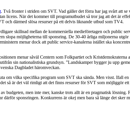
t
. Två fronter i striden om SVT. Vad gäller det förra har jag svårt att s
n licens. När det kommer till programutbudet så tror jag att det är effek
SVT och därmed slösa resurser på ett delvis liknande utbud som TV4.
tydligare skillnad mellan de kommersiella medieföretagen och public ser
tern slopa möjligheterna till sponsring. De 30-40 årliga miljonerna utgö
ministern menar dock att public service-kanalerna istället ska koncentr
ppositionen menar såväl Centern som Folkpartiet och Kristdemokraterna a
utifrån sin nationalistiska grundsyn. ”Landskamper bygger ju upp geme
 Svenska Dagbladet häromveckan.
sluta om vilka specifika program som SVT ska sända. Men visst. Ifall en ma
å är det väl rimligt att det finns resurser för SVT som möjliggör ett sj
 av budgeten, men inte mer, kanske trots allt är en pragmatisk lösning. 
r därför sponsringen. Konkurrens är okej men bara så länge det sker mel