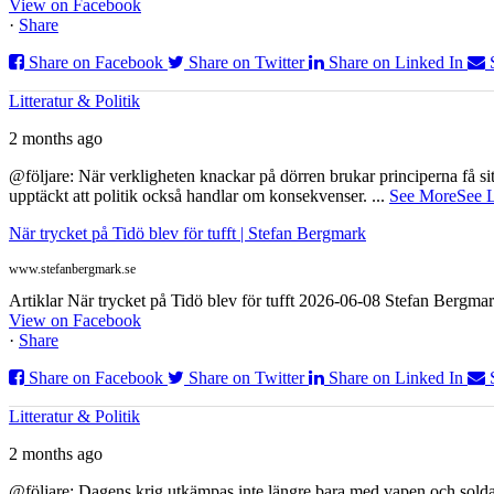
View on Facebook
·
Share
Share on Facebook
Share on Twitter
Share on Linked In
Litteratur & Politik
2 months ago
@följare: När verkligheten knackar på dörren brukar principerna få sitta
upptäckt att politik också handlar om konsekvenser.
...
See More
See 
När trycket på Tidö blev för tufft | Stefan Bergmark
www.stefanbergmark.se
Artiklar När trycket på Tidö blev för tufft 2026-06-08 Stefan Bergmar
View on Facebook
·
Share
Share on Facebook
Share on Twitter
Share on Linked In
Litteratur & Politik
2 months ago
@följare: Dagens krig utkämpas inte längre bara med vapen och soldat