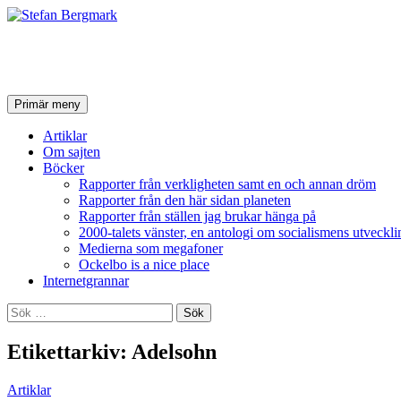
Stefan Bergmark
Sök
Hoppa
Primär meny
till
innehåll
Artiklar
Om sajten
Böcker
Rapporter från verkligheten samt en och annan dröm
Rapporter från den här sidan planeten
Rapporter från ställen jag brukar hänga på
2000-talets vänster, en antologi om socialismens utveckli
Medierna som megafoner
Ockelbo is a nice place
Internetgrannar
Sök
efter:
Etikettarkiv: Adelsohn
Artiklar