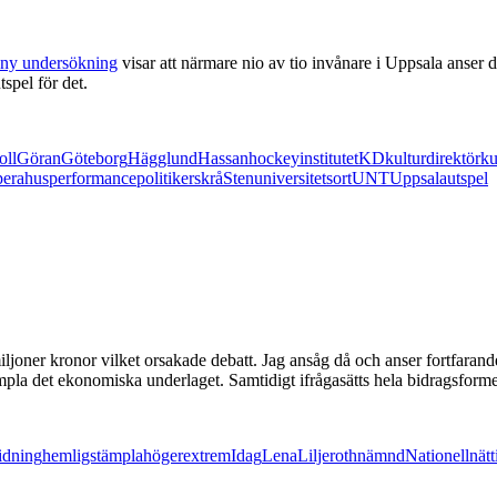
ny undersökning
visar att närmare nio av tio invånare i Uppsala anser de
spel för det.
oll
Göran
Göteborg
Hägglund
Hassan
hockey
institutet
KD
kulturdirektör
ku
perahus
performance
politiker
skrå
Sten
universitetsort
UNT
Uppsala
utspel
joner kronor vilket orsakade debatt. Jag ansåg då och anser fortfarande at
la det ekonomiska underlaget. Samtidigt ifrågasätts hela bidragsformen
tidning
hemligstämpla
högerextrem
Idag
Lena
Liljeroth
nämnd
Nationell
nät