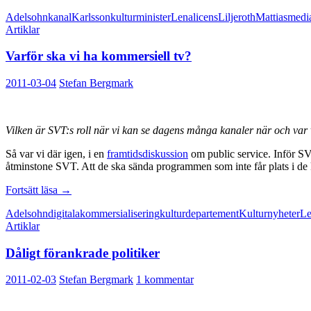
Adelsohn
kanal
Karlsson
kulturminister
Lena
licens
Liljeroth
Mattias
medi
Artiklar
Varför ska vi ha kommersiell tv?
2011-03-04
Stefan Bergmark
Vilken är SVT:s roll när vi kan se dagens många kanaler när och var v
Så var vi där igen, i en
framtidsdiskussion
om public service. Inför S
åtminstone SVT. Att de ska sända programmen som inte får plats i de
Varför
Fortsätt läsa
→
ska
Adelsohn
digitala
kommersialisering
kulturdepartement
Kulturnyheter
Le
vi
Artiklar
ha
kommersiell
Dåligt förankrade politiker
tv?
2011-02-03
Stefan Bergmark
1 kommentar