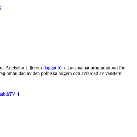
R
ena Adelsohn Liljeroth
flaggat för
ett avsmalnat programutbud för
rag omhuldad av den politiska högern och avfärdad av vänstern.
tablå
TV 4