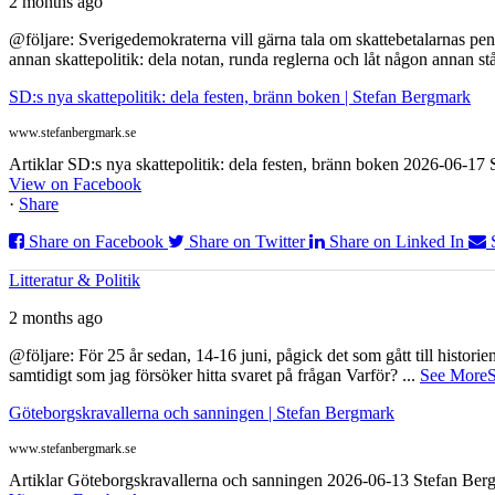
2 months ago
@följare: Sverigedemokraterna vill gärna tala om skattebetalarnas pen
annan skattepolitik: dela notan, runda reglerna och låt någon annan st
SD:s nya skattepolitik: dela festen, bränn boken | Stefan Bergmark
www.stefanbergmark.se
Artiklar SD:s nya skattepolitik: dela festen, bränn boken 2026-06-1
View on Facebook
·
Share
Share on Facebook
Share on Twitter
Share on Linked In
Litteratur & Politik
2 months ago
@följare: För 25 år sedan, 14-16 juni, pågick det som gått till histor
samtidigt som jag försöker hitta svaret på frågan Varför?
...
See More
S
Göteborgskravallerna och sanningen | Stefan Bergmark
www.stefanbergmark.se
Artiklar Göteborgskravallerna och sanningen 2026-06-13 Stefan Bergm