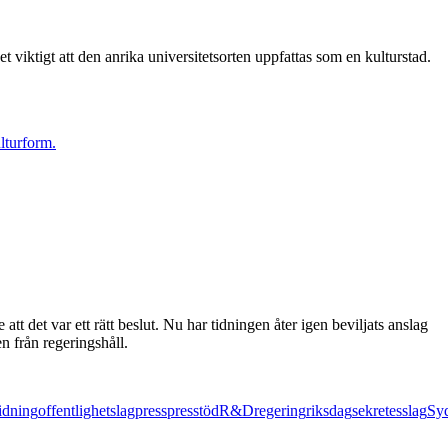
t viktigt att den anrika universitetsorten uppfattas som en kulturstad.
lturform.
t det var ett rätt beslut. Nu har tidningen åter igen beviljats anslag
 från regeringshåll.
tidning
offentlighetslag
press
presstöd
R&D
regering
riksdag
sekretesslag
Sy