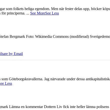
gar som folkets heliga egendom. Men när fester delas upp, böcker köps 
å för principerna.
...
See More
See Less
7 Stefan Bergmark Foto: Wikimedia Commons (modifierad) Sverigedemokra
Share by Email
ien som Göteborgskravallerna. Jag närvarade under dessa antikapitalistis
ee Less
ark Lämna en kommentar Dottern Liv fick inte heller lämna polisens om