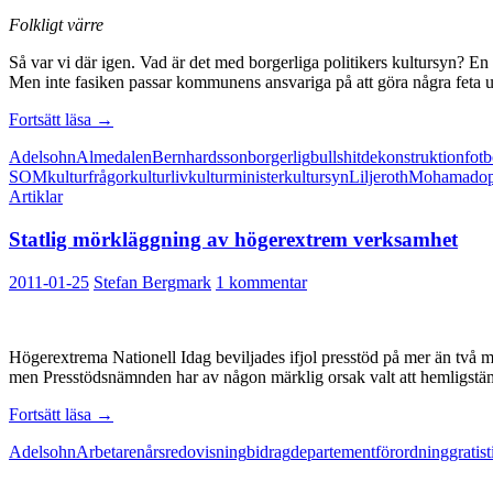
Folkligt värre
Så var vi där igen. Vad är det med borgerliga politikers kultursyn? En
Men inte fasiken passar kommunens ansvariga på att göra några feta ut
Dåligt
Fortsätt läsa
→
förankrade
Adelsohn
Almedalen
Bernhardsson
borgerlig
bullshit
dekonstruktion
fotb
politiker
SOM
kulturfrågor
kulturliv
kulturminister
kultursyn
Liljeroth
Mohamad
o
Artiklar
Statlig mörkläggning av högerextrem verksamhet
2011-01-25
Stefan Bergmark
1 kommentar
Högerextrema Nationell Idag beviljades ifjol presstöd på mer än två mil
men Presstödsnämnden har av någon märklig orsak valt att hemligstämp
Statlig
Fortsätt läsa
→
mörkläggning
Adelsohn
Arbetaren
årsredovisning
bidrag
departement
förordning
gratis
av
högerextrem
verksamhet