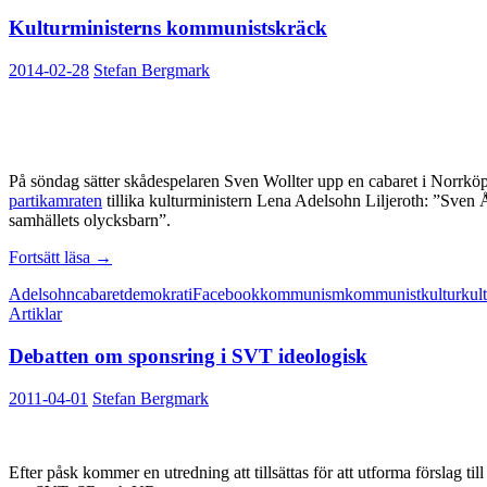
Kulturministerns kommunistskräck
2014-02-28
Stefan Bergmark
På söndag sätter skådespelaren Sven Wollter upp en cabaret i Norrkö
partikamraten
tillika kulturministern Lena Adelsohn Liljeroth: ”Sven Å
samhällets olycksbarn”.
Kulturministerns
Fortsätt läsa
→
kommunistskräck
Adelsohn
cabaret
demokrati
Facebook
kommunism
kommunist
kultur
kul
Artiklar
Debatten om sponsring i SVT ideologisk
2011-04-01
Stefan Bergmark
Efter påsk kommer en utredning att tillsättas för att utforma förslag t