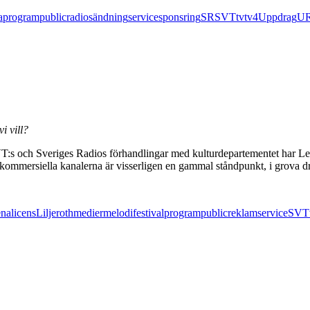
a
program
public
radio
sändning
service
sponsring
SR
SVT
tv
tv4
Uppdrag
U
i vill?
VT:s och Sveriges Radios förhandlingar med kulturdepartementet har L
 kommersiella kanalerna är visserligen en gammal ståndpunkt, i grova d
na
licens
Liljeroth
medier
melodifestival
program
public
reklam
service
SVT