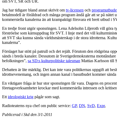
om SVT, SR och UR.
Jag har tidigare bland annat skrivit om
tv-licensen
och
programutbude
betalmodell är föråldrad och många program ändå går att se på nätet uta
kommersiella kanalerna än att krampaktigt försvara ett brett utbud i 
En tredje front utgör sponsringen. Lena Adelsohn Liljeroth vill göra 
förströelse som kärnuppdrag för SVT. I linje med det vill kulturminis
att SVT ska kunna sända världsmästerskap i de stora idrotterna. Kultur
kanalerna”.
Förslaget har stött på patrull och det rejält. Förutom den rödgröna o
sänds i breda kanaler. Dessutom är Sverigedemokraterna motståndare 
befolkningen”,
sa SD:s kulturpolitiske talesman
Mattias Karlsson till
Debatten är lite märklig. Det kan inte vara politikernas uppgift att be
idrottsevenemang, och ingen annan kanal i basutbudet kommer sända det s
En viktigare fråga är hur stor sponsringen får vara. Dagens en procent
företagsverksamheter krockar med kommersiella intressen och kritisera
Ett
ideologiskt krig
pågår som sagt.
Radioteaterns nya chef om public service:
GP
,
DN
,
SvD
,
Expr
,
Publicerad i Skd den 3/1-2011