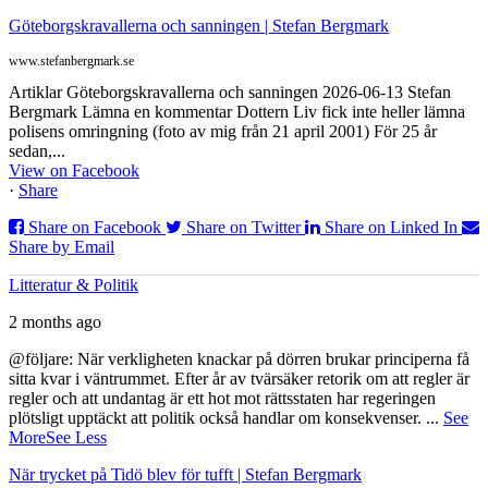
Göteborgskravallerna och sanningen | Stefan Bergmark
www.stefanbergmark.se
Artiklar Göteborgskravallerna och sanningen 2026-06-13 Stefan
Bergmark Lämna en kommentar Dottern Liv fick inte heller lämna
polisens omringning (foto av mig från 21 april 2001) För 25 år
sedan,...
View on Facebook
·
Share
Share on Facebook
Share on Twitter
Share on Linked In
Share by Email
Litteratur & Politik
2 months ago
@följare: När verkligheten knackar på dörren brukar principerna få
sitta kvar i väntrummet. Efter år av tvärsäker retorik om att regler är
regler och att undantag är ett hot mot rättsstaten har regeringen
plötsligt upptäckt att politik också handlar om konsekvenser.
...
See
More
See Less
När trycket på Tidö blev för tufft | Stefan Bergmark