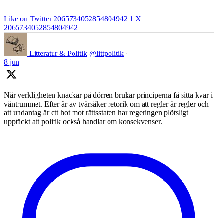
Like on Twitter 2065734052854804942
1
X
2065734052854804942
Litteratur & Politik
@littpolitik
·
8 jun
När verkligheten knackar på dörren brukar principerna få sitta kvar i
väntrummet. Efter år av tvärsäker retorik om att regler är regler och
att undantag är ett hot mot rättsstaten har regeringen plötsligt
upptäckt att politik också handlar om konsekvenser.