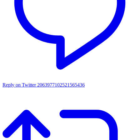
Reply on Twitter 2063977102521565436