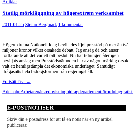
Artiklar
Statlig mörkläggning av högerextrem verksamhet
2011-01-25
Stefan Bergmark
1 kommentar
Högerextrema Nationell Idag beviljades ifjol presstöd på mer än två
miljoner kronor vilket orsakade debatt. Jag ansåg då och anser
fortfarande att det var ett rätt beslut. Nu har tidningen åter igen
beviljats anslag men Presstödsnämnden har av någon märklig orsak
valt att hemligstämpla det ekonomiska underlaget. Samtidigt
ifrågasätts hela bidragsformen från regeringshåll.
Statlig
Fortsätt läsa
→
mörkläggning
Adelsohn
Arbetaren
årsredovisning
bidrag
departement
förordning
gratis
av
högerextrem
verksamhet
E-POSTNOTISER
Skriv din e-postadress för att få en notis när en ny artikel
publiceras: