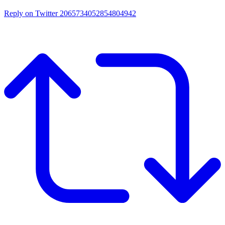
Reply on Twitter 2065734052854804942