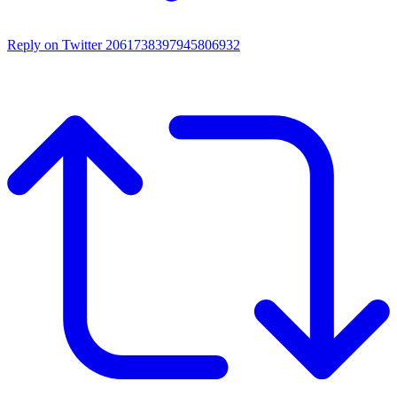
Reply on Twitter 2061738397945806932