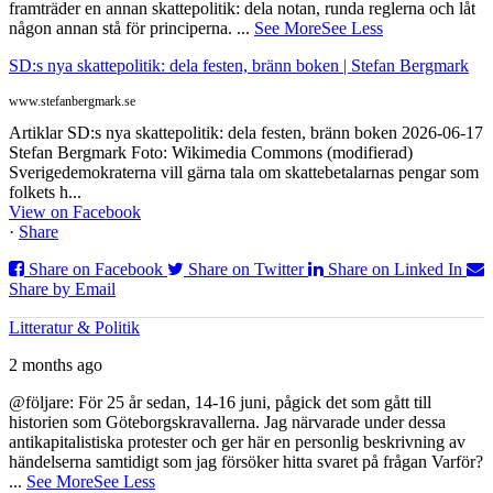
framträder en annan skattepolitik: dela notan, runda reglerna och låt
någon annan stå för principerna.
...
See More
See Less
SD:s nya skattepolitik: dela festen, bränn boken | Stefan Bergmark
www.stefanbergmark.se
Artiklar SD:s nya skattepolitik: dela festen, bränn boken 2026-06-17
Stefan Bergmark Foto: Wikimedia Commons (modifierad)
Sverigedemokraterna vill gärna tala om skattebetalarnas pengar som
folkets h...
View on Facebook
·
Share
Share on Facebook
Share on Twitter
Share on Linked In
Share by Email
Litteratur & Politik
2 months ago
@följare: För 25 år sedan, 14-16 juni, pågick det som gått till
historien som Göteborgskravallerna. Jag närvarade under dessa
antikapitalistiska protester och ger här en personlig beskrivning av
händelserna samtidigt som jag försöker hitta svaret på frågan Varför?
...
See More
See Less