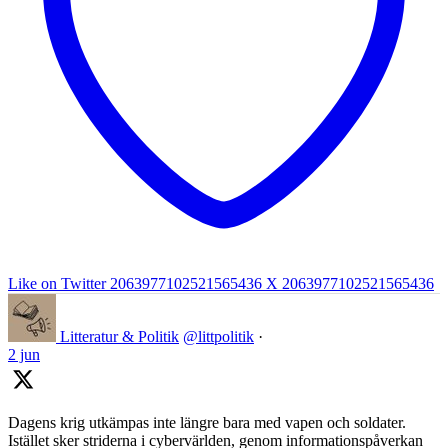
Like on Twitter 2063977102521565436
X
2063977102521565436
Litteratur & Politik
@littpolitik
·
2 jun
Dagens krig utkämpas inte längre bara med vapen och soldater.
Istället sker striderna i cybervärlden, genom informationspåverkan