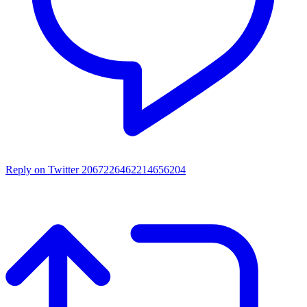
Reply on Twitter 2067226462214656204