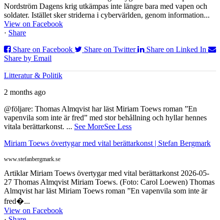
Nordström Dagens krig utkämpas inte längre bara med vapen och
soldater. Istället sker striderna i cybervärlden, genom information...
View on Facebook
·
Share
Share on Facebook
Share on Twitter
Share on Linked In
Share by Email
Litteratur & Politik
2 months ago
@följare: Thomas Almqvist har läst Miriam Toews roman ”En
vapenvila som inte är fred” med stor behållning och hyllar hennes
vitala berättarkonst.
...
See More
See Less
Miriam Toews övertygar med vital berättarkonst | Stefan Bergmark
www.stefanbergmark.se
Artiklar Miriam Toews övertygar med vital berättarkonst 2026-05-
27 Thomas Almqvist Miriam Toews. (Foto: Carol Loewen) Thomas
Almqvist har läst Miriam Toews roman ”En vapenvila som inte är
fred�...
View on Facebook
·
Share