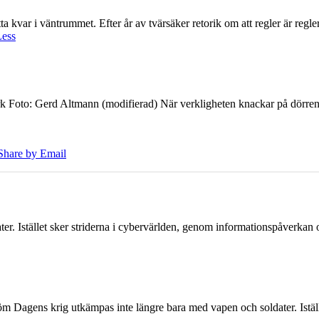
 kvar i väntrummet. Efter år av tvärsäker retorik om att regler är regler 
Less
k Foto: Gerd Altmann (modifierad) När verkligheten knackar på dörren br
Share by Email
er. Istället sker striderna i cybervärlden, genom informationspåverka
öm Dagens krig utkämpas inte längre bara med vapen och soldater. Iställ