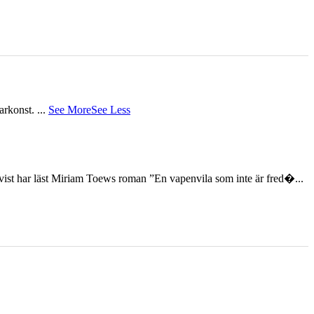
tarkonst.
...
See More
See Less
st har läst Miriam Toews roman ”En vapenvila som inte är fred�...