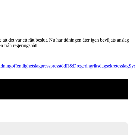
t det var ett rätt beslut. Nu har tidningen åter igen beviljats anslag
 från regeringshåll.
tidning
offentlighetslag
press
presstöd
R&D
regering
riksdag
sekretesslag
Sy