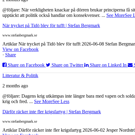
@följare: När verkligheten knackar på dörren brukar principerna få sitta
upptäckt att politik också handlar om konsekvenser.
...
See More
See 
När trycket på Tidö blev för tufft | Stefan Bergmark
www.stefanbergmark.se
Artiklar När trycket på Tidö blev för tufft 2026-06-08 Stefan Bergmar
View on Facebook
·
Share
Share on Facebook
Share on Twitter
Share on Linked In
Litteratur & Politik
2 months ago
@följare: Dagens krig utkämpas inte längre bara med vapen och soldat
krig och fred.
...
See More
See Less
Därför räcker inte fler krigsfartyg | Stefan Bergmark
www.stefanbergmark.se
Artiklar Därför räcker inte fler krigsfartyg 2026-06-02 Jesper Nordstr