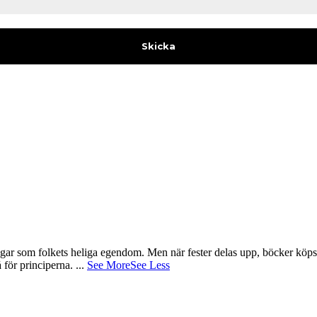
gar som folkets heliga egendom. Men när fester delas upp, böcker köps 
å för principerna.
...
See More
See Less