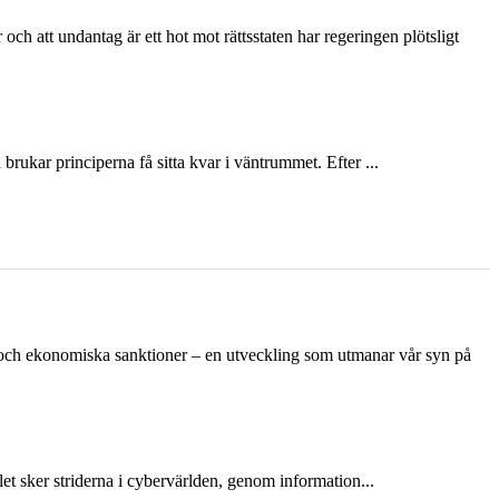
och att undantag är ett hot mot rättsstaten har regeringen plötsligt
ukar principerna få sitta kvar i väntrummet. Efter ...
n och ekonomiska sanktioner – en utveckling som utmanar vår syn på
et sker striderna i cybervärlden, genom information...