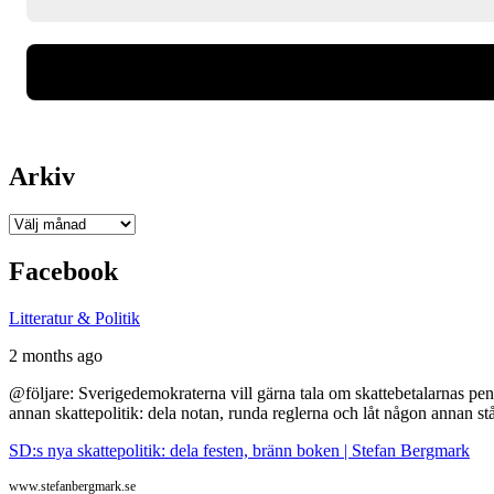
Arkiv
Arkiv
Facebook
Litteratur & Politik
2 months ago
@följare: Sverigedemokraterna vill gärna tala om skattebetalarnas pen
annan skattepolitik: dela notan, runda reglerna och låt någon annan st
SD:s nya skattepolitik: dela festen, bränn boken | Stefan Bergmark
www.stefanbergmark.se