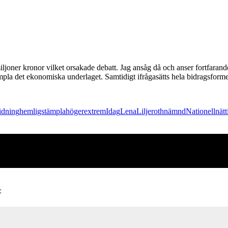
joner kronor vilket orsakade debatt. Jag ansåg då och anser fortfarande at
la det ekonomiska underlaget. Samtidigt ifrågasätts hela bidragsformen
tidning
hemligstämpla
högerextrem
Idag
Lena
Liljeroth
nämnd
Nationell
nät
: