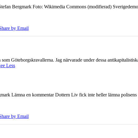
7 Stefan Bergmark Foto: Wikimedia Commons (modifierad) Sverigedemokra
Share by Email
ien som Göteborgskravallerna. Jag närvarade under dessa antikapitalistis
ee Less
ark Lämna en kommentar Dottern Liv fick inte heller lämna polisens om
Share by Email