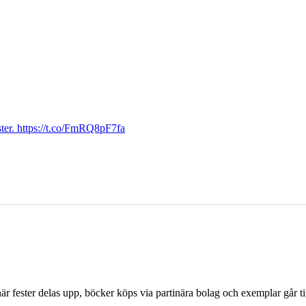
ter. https://t.co/FmRQ8pF7fa
r fester delas upp, böcker köps via partinära bolag och exemplar går til