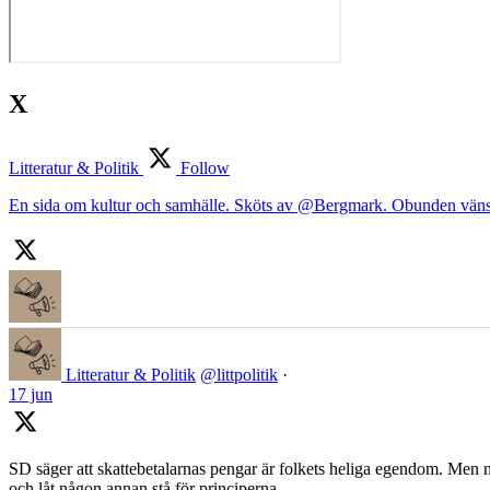
X
Litteratur & Politik
Follow
En sida om kultur och samhälle. Sköts av @Bergmark. Obunden väns
Litteratur & Politik
@littpolitik
·
17 jun
SD säger att skattebetalarnas pengar är folkets heliga egendom. Men nä
och låt någon annan stå för principerna.