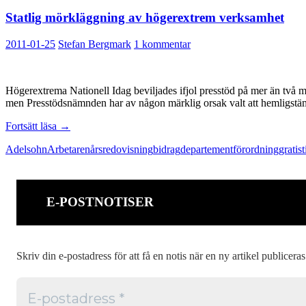
Statlig mörkläggning av högerextrem verksamhet
2011-01-25
Stefan Bergmark
1 kommentar
Högerextrema Nationell Idag beviljades ifjol presstöd på mer än två mil
men Presstödsnämnden har av någon märklig orsak valt att hemligstämp
Statlig
Fortsätt läsa
→
mörkläggning
Adelsohn
Arbetaren
årsredovisning
bidrag
departement
förordning
gratis
av
högerextrem
verksamhet
E-POSTNOTISER
Skriv din e-postadress för att få en notis när en ny artikel publiceras