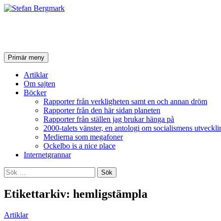
Stefan Bergmark
Sök
Hoppa
Primär meny
till
innehåll
Artiklar
Om sajten
Böcker
Rapporter från verkligheten samt en och annan dröm
Rapporter från den här sidan planeten
Rapporter från ställen jag brukar hänga på
2000-talets vänster, en antologi om socialismens utveckli
Medierna som megafoner
Ockelbo is a nice place
Internetgrannar
Sök
efter:
Etikettarkiv: hemligstämpla
Artiklar