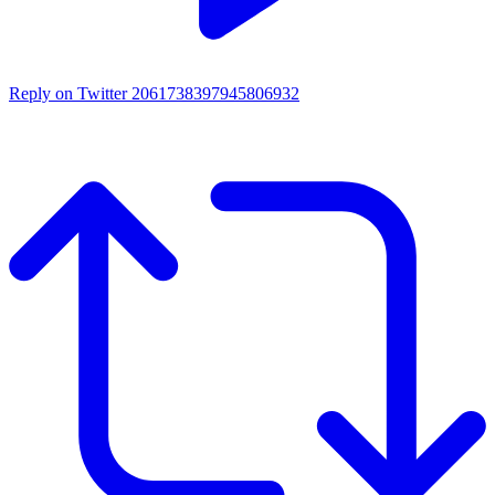
Reply on Twitter 2061738397945806932