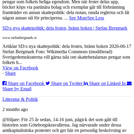
pengar som folkets heliga egendom. Men när fester delas upp,
böcker köps via partinära bolag och exemplar går till förbränning
framträder en annan skattepolitik: dela notan, runda reglerna och låt
någon annan stå för principerna.
...
See More
See Less
SD:s nya skattepolitik: dela festen, bränn boken | Stefan Bergmark
www.stefanbergmark.se
Artiklar SD:s nya skattepolitik: dela festen, bränn boken 2026-06-17
Stefan Bergmark Foto: Wikimedia Commons (modifierad)
Sverigedemokraterna vill gärna tala om skattebetalarnas pengar som
folkets h...
View on Facebook
·
Share
Share on Facebook
Share on Twitter
Share on Linked In
Share by Email
Litteratur & Politik
2 months ago
@följare: För 25 år sedan, 14-16 juni, pågick det som gått till
historien som Göteborgskravallerna. Jag närvarade under dessa
antikapitalistiska protester och ger här en personlig beskrivning av