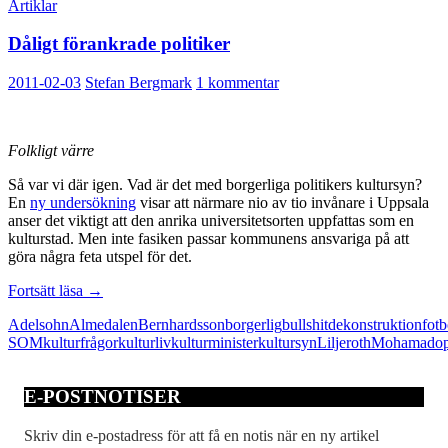
Artiklar
Dåligt förankrade politiker
2011-02-03
Stefan Bergmark
1 kommentar
Folkligt värre
Så var vi där igen. Vad är det med borgerliga politikers kultursyn?
En
ny undersökning
visar att närmare nio av tio invånare i Uppsala
anser det viktigt att den anrika universitetsorten uppfattas som en
kulturstad. Men inte fasiken passar kommunens ansvariga på att
göra några feta utspel för det.
Dåligt
Fortsätt läsa
→
förankrade
Adelsohn
Almedalen
Bernhardsson
borgerlig
bullshit
dekonstruktion
fotb
politiker
SOM
kulturfrågor
kulturliv
kulturminister
kultursyn
Liljeroth
Mohamad
o
E-POSTNOTISER
Skriv din e-postadress för att få en notis när en ny artikel