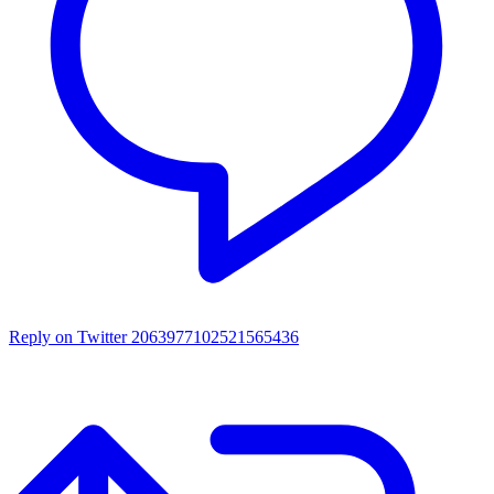
Reply on Twitter 2063977102521565436