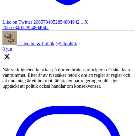
Like on Twitter 2065734052854804942
1
X
2065734052854804942
Litteratur & Politik
@littpolitik
·
8 jun
När verkligheten knackar på dörren brukar principerna få sitta kvar i
väntrummet. Efter år av tvärsäker retorik om att regler är regler och
att undantag är ett hot mot rättsstaten har regeringen plötsligt
upptäckt att politik också handlar om konsekvenser.