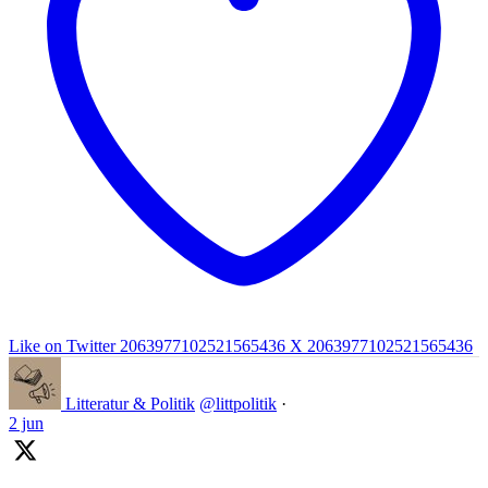
Like on Twitter 2063977102521565436
X
2063977102521565436
Litteratur & Politik
@littpolitik
·
2 jun