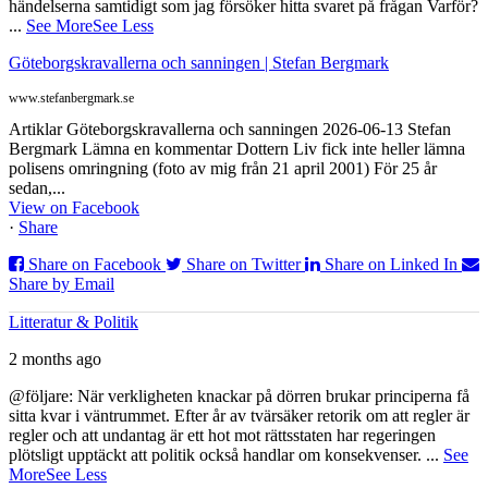
händelserna samtidigt som jag försöker hitta svaret på frågan Varför?
...
See More
See Less
Göteborgskravallerna och sanningen | Stefan Bergmark
www.stefanbergmark.se
Artiklar Göteborgskravallerna och sanningen 2026-06-13 Stefan
Bergmark Lämna en kommentar Dottern Liv fick inte heller lämna
polisens omringning (foto av mig från 21 april 2001) För 25 år
sedan,...
View on Facebook
·
Share
Share on Facebook
Share on Twitter
Share on Linked In
Share by Email
Litteratur & Politik
2 months ago
@följare: När verkligheten knackar på dörren brukar principerna få
sitta kvar i väntrummet. Efter år av tvärsäker retorik om att regler är
regler och att undantag är ett hot mot rättsstaten har regeringen
plötsligt upptäckt att politik också handlar om konsekvenser.
...
See
More
See Less