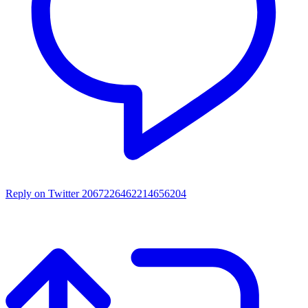
Reply on Twitter 2067226462214656204