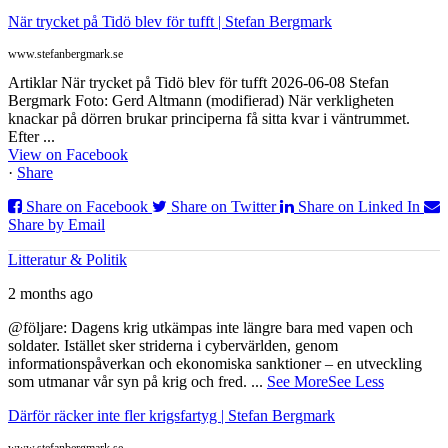
När trycket på Tidö blev för tufft | Stefan Bergmark
www.stefanbergmark.se
Artiklar När trycket på Tidö blev för tufft 2026-06-08 Stefan
Bergmark Foto: Gerd Altmann (modifierad) När verkligheten
knackar på dörren brukar principerna få sitta kvar i väntrummet.
Efter ...
View on Facebook
·
Share
Share on Facebook
Share on Twitter
Share on Linked In
Share by Email
Litteratur & Politik
2 months ago
@följare: Dagens krig utkämpas inte längre bara med vapen och
soldater. Istället sker striderna i cybervärlden, genom
informationspåverkan och ekonomiska sanktioner – en utveckling
som utmanar vår syn på krig och fred.
...
See More
See Less
Därför räcker inte fler krigsfartyg | Stefan Bergmark