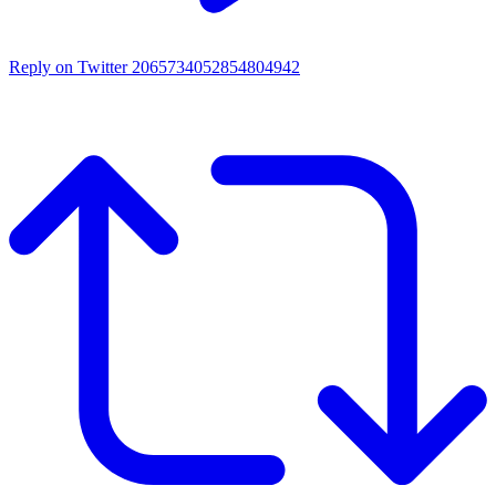
Reply on Twitter 2065734052854804942