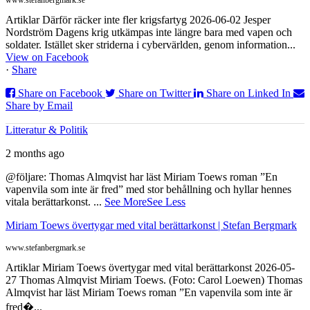
www.stefanbergmark.se
Artiklar Därför räcker inte fler krigsfartyg 2026-06-02 Jesper
Nordström Dagens krig utkämpas inte längre bara med vapen och
soldater. Istället sker striderna i cybervärlden, genom information...
View on Facebook
·
Share
Share on Facebook
Share on Twitter
Share on Linked In
Share by Email
Litteratur & Politik
2 months ago
@följare: Thomas Almqvist har läst Miriam Toews roman ”En
vapenvila som inte är fred” med stor behållning och hyllar hennes
vitala berättarkonst.
...
See More
See Less
Miriam Toews övertygar med vital berättarkonst | Stefan Bergmark
www.stefanbergmark.se
Artiklar Miriam Toews övertygar med vital berättarkonst 2026-05-
27 Thomas Almqvist Miriam Toews. (Foto: Carol Loewen) Thomas
Almqvist har läst Miriam Toews roman ”En vapenvila som inte är
fred�...