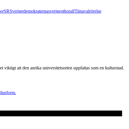
er
SR
Sverigedemokraterna
sveriges
thoralf
Tiina
valrörelse
t viktigt att den anrika universitetsorten uppfattas som en kulturstad.
lturform.