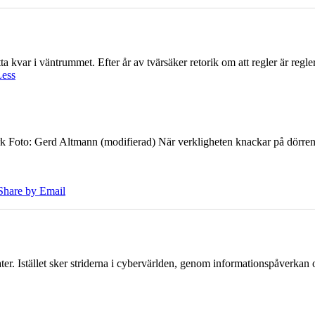
 kvar i väntrummet. Efter år av tvärsäker retorik om att regler är regler 
Less
k Foto: Gerd Altmann (modifierad) När verkligheten knackar på dörren br
Share by Email
er. Istället sker striderna i cybervärlden, genom informationspåverka