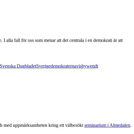
 alla fall för oss som menar att det centrala i en demokrati är att
Svenska Dagbladet
Sverigedemokraterna
visby
wendt
 och med uppmärksamheten kring ett välbesökt
seminarium i Almedalen
.