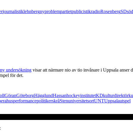
er
journalistik
lehnberg
ny
problempartiet
publicistik
radio
Rosenberg
SD
söd
ny undersökning
visar att närmare nio av tio invånare i Uppsala anser de
spel för det.
oll
Göran
Göteborg
Hägglund
Hassan
hockey
institutet
KD
kulturdirektör
ku
perahus
performance
politiker
skrå
Sten
universitetsort
UNT
Uppsala
utspel
: