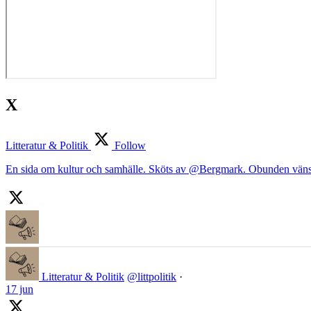
X
Litteratur & Politik
Follow
En sida om kultur och samhälle. Sköts av @Bergmark. Obunden väns
Litteratur & Politik
@littpolitik
·
17 jun