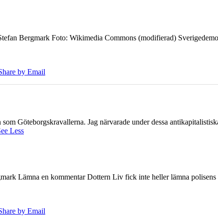
7 Stefan Bergmark Foto: Wikimedia Commons (modifierad) Sverigedemokra
Share by Email
ien som Göteborgskravallerna. Jag närvarade under dessa antikapitalistis
ee Less
ark Lämna en kommentar Dottern Liv fick inte heller lämna polisens om
Share by Email