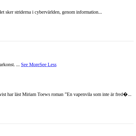
et sker striderna i cybervärlden, genom information...
tarkonst.
...
See More
See Less
st har läst Miriam Toews roman ”En vapenvila som inte är fred�...