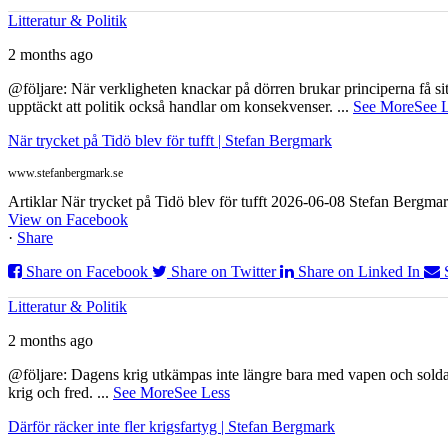
Litteratur & Politik
2 months ago
@följare: När verkligheten knackar på dörren brukar principerna få sitta
upptäckt att politik också handlar om konsekvenser.
...
See More
See 
När trycket på Tidö blev för tufft | Stefan Bergmark
www.stefanbergmark.se
Artiklar När trycket på Tidö blev för tufft 2026-06-08 Stefan Bergmar
View on Facebook
·
Share
Share on Facebook
Share on Twitter
Share on Linked In
Litteratur & Politik
2 months ago
@följare: Dagens krig utkämpas inte längre bara med vapen och soldat
krig och fred.
...
See More
See Less
Därför räcker inte fler krigsfartyg | Stefan Bergmark