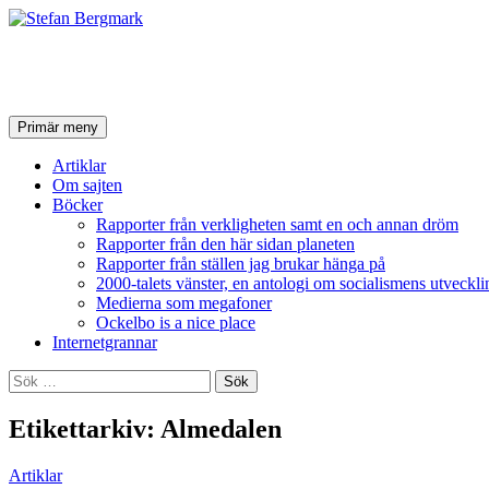
Stefan Bergmark
Sök
Hoppa
Primär meny
till
innehåll
Artiklar
Om sajten
Böcker
Rapporter från verkligheten samt en och annan dröm
Rapporter från den här sidan planeten
Rapporter från ställen jag brukar hänga på
2000-talets vänster, en antologi om socialismens utveckli
Medierna som megafoner
Ockelbo is a nice place
Internetgrannar
Sök
efter:
Etikettarkiv: Almedalen
Artiklar