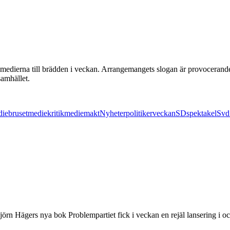
 medierna till brädden i veckan. Arrangemangets slogan är provocerande. I
samhället.
iebruset
mediekritik
mediemakt
Nyheter
politikerveckan
SD
spektakel
Svd
jörn Hägers nya bok Problempartiet fick i veckan en rejäl lansering i