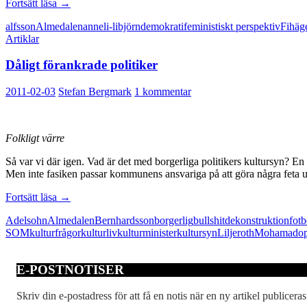
SD
Fortsätt läsa
→
tillhör
alfsson
Almedalen
anneli-li
björn
demokrati
feministiskt perspektiv
Fi
häg
makteliten
Artiklar
Dåligt förankrade politiker
2011-02-03
Stefan Bergmark
1 kommentar
Folkligt värre
Så var vi där igen. Vad är det med borgerliga politikers kultursyn? En
Men inte fasiken passar kommunens ansvariga på att göra några feta ut
Dåligt
Fortsätt läsa
→
förankrade
Adelsohn
Almedalen
Bernhardsson
borgerlig
bullshit
dekonstruktion
fotb
politiker
SOM
kulturfrågor
kulturliv
kulturminister
kultursyn
Liljeroth
Mohamad
o
E-POSTNOTISER
Skriv din e-postadress för att få en notis när en ny artikel publiceras