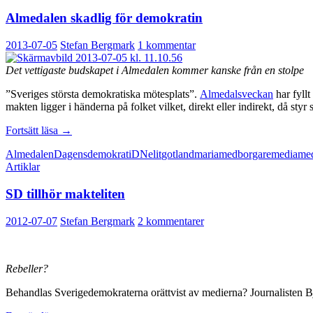
Almedalen skadlig för demokratin
2013-07-05
Stefan Bergmark
1 kommentar
Det vettigaste budskapet i Almedalen kommer kanske från en stolpe
”Sveriges största demokratiska mötesplats”.
Almedalsveckan
har fyllt
makten ligger i händerna på folket vilket, direkt eller indirekt, då styr 
Almedalen
Fortsätt läsa
→
skadlig
Almedalen
Dagens
demokrati
DN
elit
gotland
maria
medborgare
media
med
för
Artiklar
demokratin
SD tillhör makteliten
2012-07-07
Stefan Bergmark
2 kommentarer
Rebeller?
Behandlas Sverigedemokraterna orättvist av medierna? Journalisten B