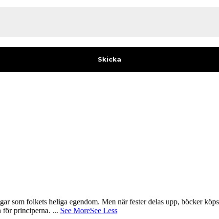
gar som folkets heliga egendom. Men när fester delas upp, böcker köps 
å för principerna.
...
See More
See Less