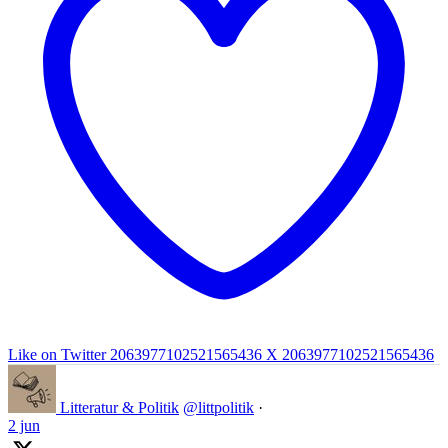
Like on Twitter 2063977102521565436
X
2063977102521565436
Litteratur & Politik
@littpolitik
·
2 jun