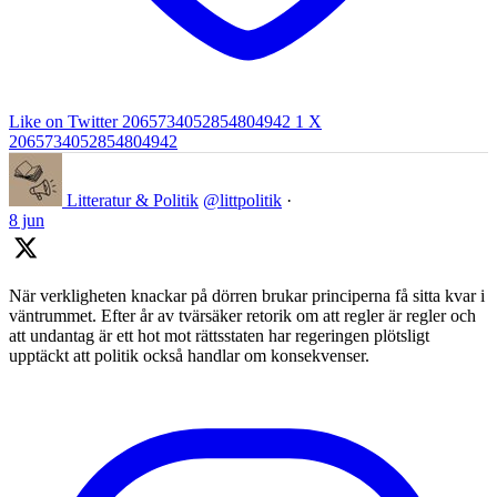
Like on Twitter 2065734052854804942
1
X
2065734052854804942
Litteratur & Politik
@littpolitik
·
8 jun
När verkligheten knackar på dörren brukar principerna få sitta kvar i
väntrummet. Efter år av tvärsäker retorik om att regler är regler och
att undantag är ett hot mot rättsstaten har regeringen plötsligt
upptäckt att politik också handlar om konsekvenser.