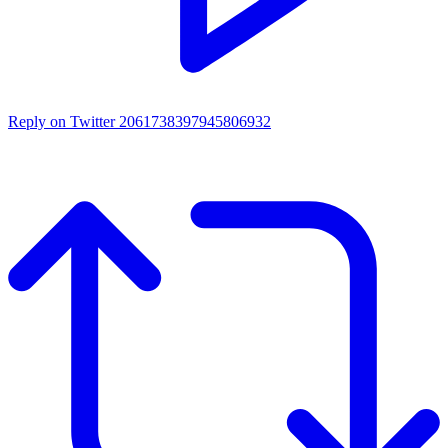
Reply on Twitter 2061738397945806932