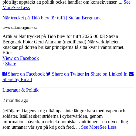
plötsligt upptäckt att politik också handlar om konsekvenser.
...
See
More
See Less
När trycket på Tidö blev för tufft | Stefan Bergmark
www.stefanbergmark.se
Artiklar När trycket på Tidö blev för tufft 2026-06-08 Stefan
Bergmark Foto: Gerd Altmann (modifierad) När verkligheten
knackar på dörren brukar principerna få sitta kvar i väntrummet.
Efter ...
View on Facebook
·
Share
Share on Facebook
Share on Twitter
Share on Linked In
Share by Email
Litteratur & Politik
2 months ago
@följare: Dagens krig utkämpas inte längre bara med vapen och
soldater. Istället sker striderna i cybervärlden, genom
informationspåverkan och ekonomiska sanktioner – en utveckling
som utmanar vår syn på krig och fred.
...
See More
See Less