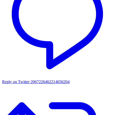
Reply on Twitter 2067226462214656204