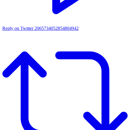
Reply on Twitter 2065734052854804942