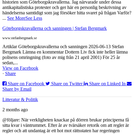
historien som Göteborgskravallerna. Jag närvarade under dessa
antikapitalistiska protester och ger här en personlig beskrivning av
händelserna samtidigt som jag försöker hitta svaret på frågan Varför?
...
See More
See Less
Göteborgskravallerna och sanningen | Stefan Bergmark
www.stefanbergmark.se
Artiklar Göteborgskravallerna och sanningen 2026-06-13 Stefan
Bergmark Lämna en kommentar Dottern Liv fick inte heller lämna
polisens omringning (foto av mig från 21 april 2001) För 25 år
sedan,...
View on Facebook
·
Share
Share on Facebook
Share on Twitter
Share on Linked In
Share by Email
Litteratur & Politik
2 months ago
@följare: När verkligheten knackar på dörren brukar principerna få
sitta kvar i väntrummet. Efter år av tvärsäker retorik om att regler är
regler och att undantag är ett hot mot rättsstaten har regeringen