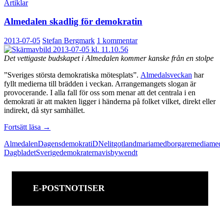
Artiklar
Almedalen skadlig för demokratin
2013-07-05
Stefan Bergmark
1 kommentar
Det vettigaste budskapet i Almedalen kommer kanske från en stolpe
”Sveriges största demokratiska mötesplats”.
Almedalsveckan
har
fyllt medierna till brädden i veckan. Arrangemangets slogan är
provocerande. I alla fall för oss som menar att det centrala i en
demokrati är att makten ligger i händerna på folket vilket, direkt eller
indirekt, då styr samhället.
Almedalen
Fortsätt läsa
→
skadlig
Almedalen
Dagens
demokrati
DN
elit
gotland
maria
medborgare
media
med
för
Dagbladet
Sverigedemokraterna
visby
wendt
demokratin
E-POSTNOTISER