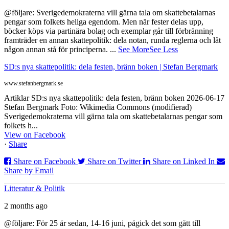
@följare: Sverigedemokraterna vill gärna tala om skattebetalarnas
pengar som folkets heliga egendom. Men när fester delas upp,
böcker köps via partinära bolag och exemplar går till förbränning
framträder en annan skattepolitik: dela notan, runda reglerna och låt
någon annan stå för principerna.
...
See More
See Less
SD:s nya skattepolitik: dela festen, bränn boken | Stefan Bergmark
www.stefanbergmark.se
Artiklar SD:s nya skattepolitik: dela festen, bränn boken 2026-06-17
Stefan Bergmark Foto: Wikimedia Commons (modifierad)
Sverigedemokraterna vill gärna tala om skattebetalarnas pengar som
folkets h...
View on Facebook
·
Share
Share on Facebook
Share on Twitter
Share on Linked In
Share by Email
Litteratur & Politik
2 months ago
@följare: För 25 år sedan, 14-16 juni, pågick det som gått till