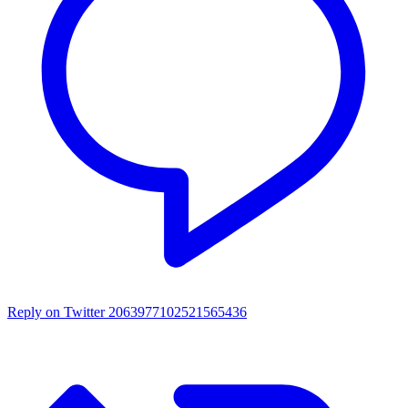
Reply on Twitter 2063977102521565436