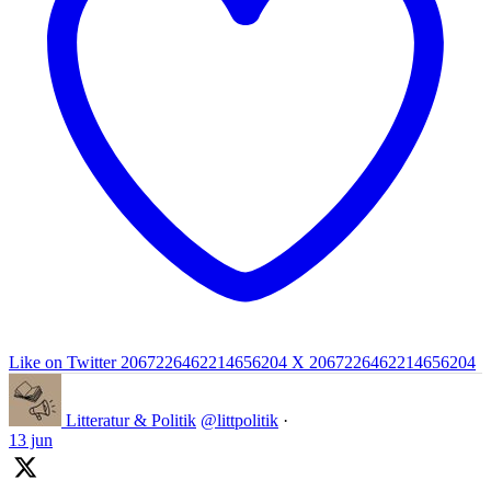
Like on Twitter 2067226462214656204
X
2067226462214656204
Litteratur & Politik
@littpolitik
·
13 jun