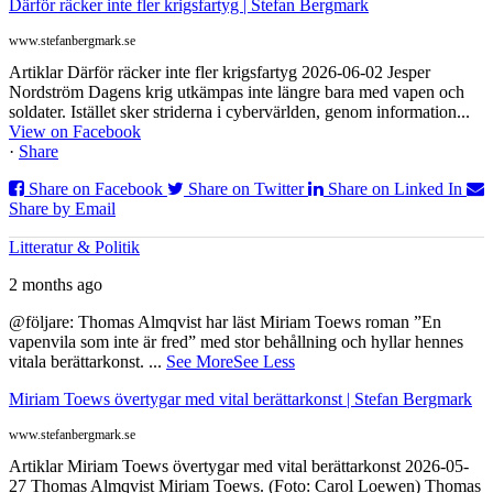
Därför räcker inte fler krigsfartyg | Stefan Bergmark
www.stefanbergmark.se
Artiklar Därför räcker inte fler krigsfartyg 2026-06-02 Jesper
Nordström Dagens krig utkämpas inte längre bara med vapen och
soldater. Istället sker striderna i cybervärlden, genom information...
View on Facebook
·
Share
Share on Facebook
Share on Twitter
Share on Linked In
Share by Email
Litteratur & Politik
2 months ago
@följare: Thomas Almqvist har läst Miriam Toews roman ”En
vapenvila som inte är fred” med stor behållning och hyllar hennes
vitala berättarkonst.
...
See More
See Less
Miriam Toews övertygar med vital berättarkonst | Stefan Bergmark
www.stefanbergmark.se
Artiklar Miriam Toews övertygar med vital berättarkonst 2026-05-
27 Thomas Almqvist Miriam Toews. (Foto: Carol Loewen) Thomas