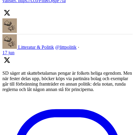
vänster. https://t.co/FmRQ8pF7fa
Litteratur & Politik
@littpolitik
·
17 jun
SD säger att skattebetalarnas pengar är folkets heliga egendom. Men
när fester delas upp, böcker köps via partinära bolag och exemplar
går till förbränning framträder en annan politik: dela notan, runda
reglerna och låt någon annan stå för principerna.