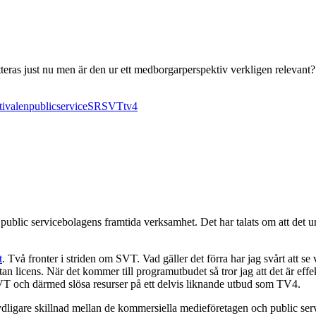
teras just nu men är den ur ett medborgarperspektiv verkligen relevant?
tivalen
public
service
SR
SVT
tv4
ill public servicebolagens framtida verksamhet. Det har talats om att det 
t
. Två fronter i striden om SVT. Vad gäller det förra har jag svårt att s
n licens. När det kommer till programutbudet så tror jag att det är effek
SVT och därmed slösa resurser på ett delvis liknande utbud som TV4.
tydligare skillnad mellan de kommersiella medieföretagen och public ser