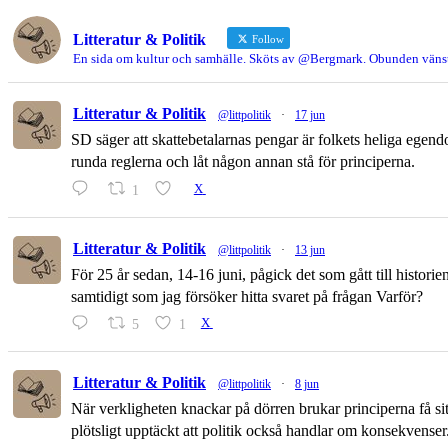
Litteratur & Politik
Follow
En sida om kultur och samhälle. Sköts av @Bergmark. Obunden vänst
Litteratur & Politik
@littpolitik
·
17 jun
SD säger att skattebetalarnas pengar är folkets heliga egend
runda reglerna och låt någon annan stå för principerna.
1
X
Litteratur & Politik
@littpolitik
·
13 jun
För 25 år sedan, 14-16 juni, pågick det som gått till histor
samtidigt som jag försöker hitta svaret på frågan Varför?
5
1
X
Litteratur & Politik
@littpolitik
·
8 jun
När verkligheten knackar på dörren brukar principerna få sitt
plötsligt upptäckt att politik också handlar om konsekvenser