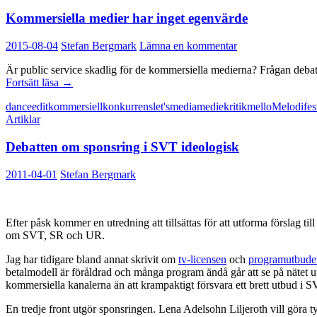
Kommersiella medier har inget egenvärde
2015-08-04
Stefan Bergmark
Lämna en kommentar
Är public service skadlig för de kommersiella medierna? Frågan debat
Kommersiella
Fortsätt läsa
→
medier
dance
edit
kommersiell
konkurrens
let's
media
mediekritik
mello
Melodifes
har
Artiklar
inget
egenvärde
Debatten om sponsring i SVT ideologisk
2011-04-01
Stefan Bergmark
Efter påsk kommer en utredning att tillsättas för att utforma förslag t
om SVT, SR och UR.
Jag har tidigare bland annat skrivit om
tv-licensen
och
programutbude
betalmodell är föråldrad och många program ändå går att se på nätet uta
kommersiella kanalerna än att krampaktigt försvara ett brett utbud i 
En tredje front utgör sponsringen. Lena Adelsohn Liljeroth vill göra 