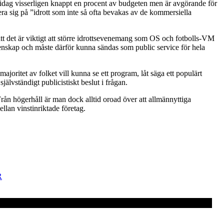
r idag visserligen knappt en procent av budgeten men är avgörande för
era sig på ”idrott som inte så ofta bevakas av de kommersiella
tt det är viktigt att större idrottsevenemang som OS och fotbolls-VM
nskap och måste därför kunna sändas som public service för hela
joritet av folket vill kunna se ett program, låt säga ett populärt
älvständigt publicistiskt beslut i frågan.
Från högerhåll är man dock alltid oroad över att allmännyttiga
lan vinstinriktade företag.
R