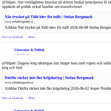
@följare: När verkligheten knackar på dörren brukar principerna få sitta
upptäckt att politik också handlar om konsekvenser.
När trycket på Tidö blev för tufft | Stefan Bergmark
www.stefanbergmark.se
Artiklar När trycket på Tidö blev för tufft 2026-06-08 Stefan Bergm
View on Facebook
·
Share
Litteratur & Politik
2 months ago
@följare: Dagens krig utkämpas inte längre bara med vapen och soldat
krig och fred.
Därför räcker inte fler krigsfartyg | Stefan Bergmark
www.stefanbergmark.se
Artiklar Därför räcker inte fler krigsfartyg 2026-06-02 Jesper Nords
View on Facebook
·
Share
Litteratur & Politik