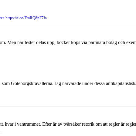
er. https://t.co/FmRQ8pF7fa
om. Men när fester delas upp, böcker köps via partinära bolag och exempl
ien som Göteborgskravallerna. Jag närvarade under dessa antikapitalistis
a kvar i väntrummet. Efter år av tvärsäker retorik om att regler är regler
.