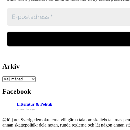
Arkiv
Arkiv
Facebook
Litteratur & Politik
2 months ago
@följare: Sverigedemokraterna vill gärna tala om skattebetalarnas pen
annan skattepolitik: dela notan, runda reglerna och låt någon annan stå