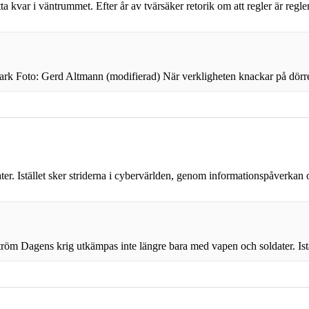
 kvar i väntrummet. Efter år av tvärsäker retorik om att regler är regler 
ark Foto: Gerd Altmann (modifierad) När verkligheten knackar på dörren 
er. Istället sker striderna i cybervärlden, genom informationspåverka
tröm Dagens krig utkämpas inte längre bara med vapen och soldater. Istä