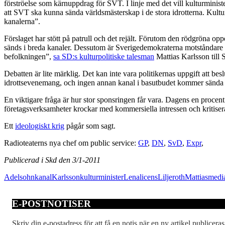
förströelse som kärnuppdrag för SVT. I linje med det vill kulturminis
att SVT ska kunna sända världsmästerskap i de stora idrotterna. Kultur
kanalerna”.
Förslaget har stött på patrull och det rejält. Förutom den rödgröna o
sänds i breda kanaler. Dessutom är Sverigedemokraterna motståndare 
befolkningen”,
sa SD:s kulturpolitiske talesman
Mattias Karlsson till
Debatten är lite märklig. Det kan inte vara politikernas uppgift att be
idrottsevenemang, och ingen annan kanal i basutbudet kommer sända det s
En viktigare fråga är hur stor sponsringen får vara. Dagens en procent
företagsverksamheter krockar med kommersiella intressen och kritisera
Ett
ideologiskt krig
pågår som sagt.
Radioteaterns nya chef om public service:
GP
,
DN
,
SvD
,
Expr
,
Publicerad i Skd den 3/1-2011
Adelsohn
kanal
Karlsson
kulturminister
Lena
licens
Liljeroth
Mattias
medi
E-POSTNOTISER
Skriv din e-postadress för att få en notis när en ny artikel publiceras