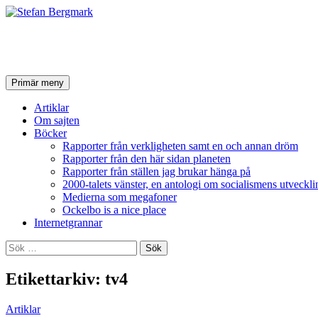
Stefan Bergmark
Sök
Hoppa
Primär meny
till
innehåll
Artiklar
Om sajten
Böcker
Rapporter från verkligheten samt en och annan dröm
Rapporter från den här sidan planeten
Rapporter från ställen jag brukar hänga på
2000-talets vänster, en antologi om socialismens utveckli
Medierna som megafoner
Ockelbo is a nice place
Internetgrannar
Sök
efter:
Etikettarkiv: tv4
Artiklar