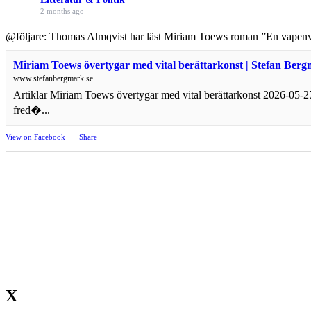
2 months ago
@följare: Thomas Almqvist har läst Miriam Toews roman ”En vapenvila 
Miriam Toews övertygar med vital berättarkonst | Stefan Ber
www.stefanbergmark.se
Artiklar Miriam Toews övertygar med vital berättarkonst 2026-05
fred�...
View on Facebook
·
Share
X