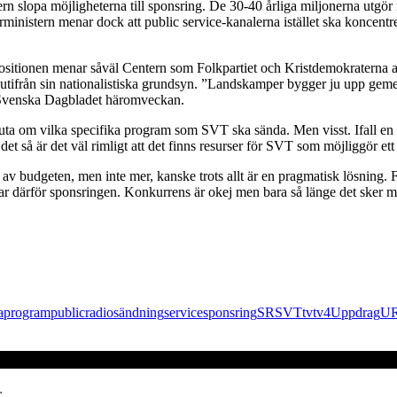
tern slopa möjligheterna till sponsring. De 30-40 årliga miljonerna utgö
ministern menar dock att public service-kanalerna istället ska koncentr
ppositionen menar såväl Centern som Folkpartiet och Kristdemokraterna a
utifrån sin nationalistiska grundsyn. ”Landskamper bygger ju upp geme
 Svenska Dagbladet häromveckan.
sluta om vilka specifika program som SVT ska sända. Men visst. Ifall en ma
å är det väl rimligt att det finns resurser för SVT som möjliggör ett sj
 av budgeten, men inte mer, kanske trots allt är en pragmatisk lösning. 
r därför sponsringen. Konkurrens är okej men bara så länge det sker mel
a
program
public
radio
sändning
service
sponsring
SR
SVT
tv
tv4
Uppdrag
U
: