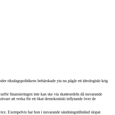
under riksdagspolitikens behärskade yta nu pågår ett ideologiskt krig
e varför finansieringen inte kan ske via skattesedeln då nuvarande
tivare att verka för ett ökat demokratiskt inflytande över de
vice. Exempelvis har hon i nuvarande sändningstillstånd slopat