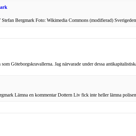
mark
17 Stefan Bergmark Foto: Wikimedia Commons (modifierad) Sverigedemokr
ien som Göteborgskravallerna. Jag närvarade under dessa antikapitalistis
gmark Lämna en kommentar Dottern Liv fick inte heller lämna polisens 