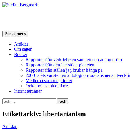
Stefan Bergmark
Sök
Hoppa
Primär meny
till
innehåll
Artiklar
Om sajten
Böcker
Rapporter från verkligheten samt en och annan dröm
Rapporter från den här sidan planeten
Rapporter från ställen jag brukar hänga på
2000-talets vänster, en antologi om socialismens utveckli
Medierna som megafoner
Ockelbo is a nice place
Internetgrannar
Sök
efter:
Etikettarkiv: libertarianism
Artiklar