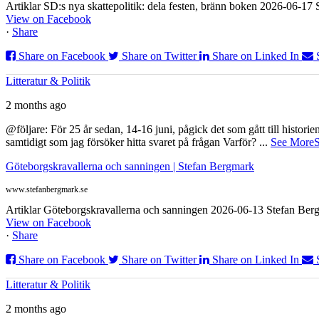
Artiklar SD:s nya skattepolitik: dela festen, bränn boken 2026-06-1
View on Facebook
·
Share
Share on Facebook
Share on Twitter
Share on Linked In
Litteratur & Politik
2 months ago
@följare: För 25 år sedan, 14-16 juni, pågick det som gått till histor
samtidigt som jag försöker hitta svaret på frågan Varför?
...
See More
S
Göteborgskravallerna och sanningen | Stefan Bergmark
www.stefanbergmark.se
Artiklar Göteborgskravallerna och sanningen 2026-06-13 Stefan Bergm
View on Facebook
·
Share
Share on Facebook
Share on Twitter
Share on Linked In
Litteratur & Politik
2 months ago