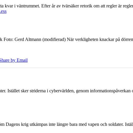
 kvar i väntrummet. Efter år av tvärsäker retorik om att regler är regler 
Less
k Foto: Gerd Altmann (modifierad) När verkligheten knackar på dörren br
Share by Email
er. Istället sker striderna i cybervärlden, genom informationspåverka
öm Dagens krig utkämpas inte längre bara med vapen och soldater. Iställ