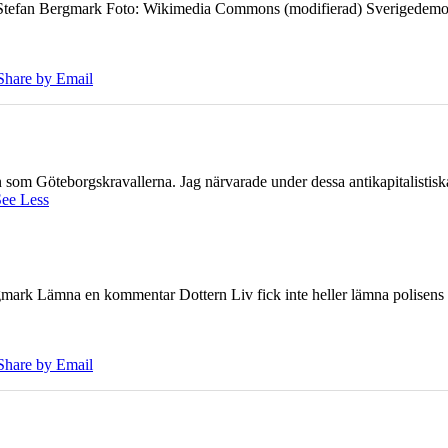
7 Stefan Bergmark Foto: Wikimedia Commons (modifierad) Sverigedemokra
Share by Email
ien som Göteborgskravallerna. Jag närvarade under dessa antikapitalistis
ee Less
ark Lämna en kommentar Dottern Liv fick inte heller lämna polisens om
Share by Email