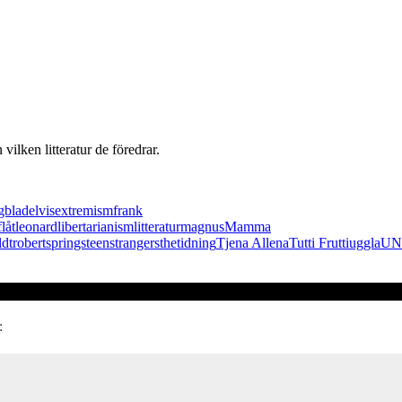
ilken litteratur de föredrar.
gblad
elvis
extremism
frank
f
låt
leonard
libertarianism
litteratur
magnus
Mamma
ldt
robert
springsteen
strangers
the
tidning
Tjena Allena
Tutti Frutti
uggla
UN
: