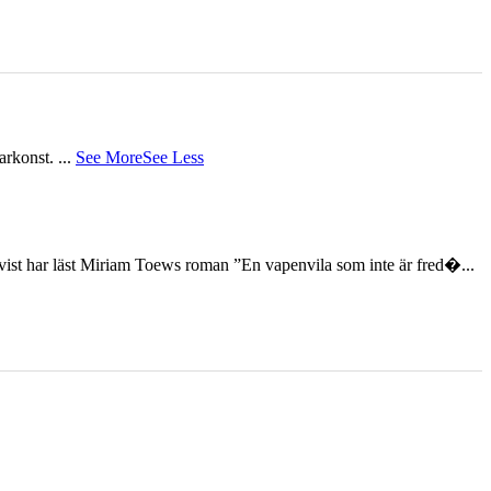
tarkonst.
...
See More
See Less
st har läst Miriam Toews roman ”En vapenvila som inte är fred�...