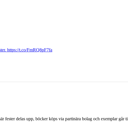
ter. https://t.co/FmRQ8pF7fa
r fester delas upp, böcker köps via partinära bolag och exemplar går til