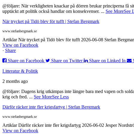
@följare: När verkligheten knackar på dörren brukar principerna få sitta
upptäckt att politik också handlar om konsekvenser.
...
See More
See 
När trycket på Tidö blev för tufft | Stefan Bergmark
www.stefanbergmark.se
Artiklar När trycket på Tidö blev för tufft 2026-06-08 Stefan Bergmar
View on Facebook
·
Share
Share on Facebook
Share on Twitter
Share on Linked In
Litteratur & Politik
2 months ago
@följare: Dagens krig utkämpas inte längre bara med vapen och soldat
krig och fred.
...
See More
See Less
Därför räcker inte fler krigsfartyg | Stefan Bergmark
www.stefanbergmark.se
Artiklar Därför räcker inte fler krigsfartyg 2026-06-02 Jesper Nordstr
View on Facebook