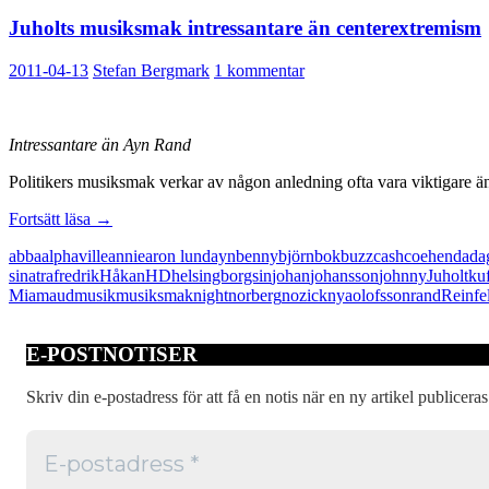
Juholts musiksmak intressantare än centerextremism
2011-04-13
Stefan Bergmark
1 kommentar
Intressantare än Ayn Rand
Politikers musiksmak verkar av någon anledning ofta vara viktigare än v
Juholts
Fortsätt läsa
→
musiksmak
abba
alphaville
annie
aron lund
ayn
benny
björn
bok
buzz
cash
coehen
da
da
intressantare
sinatra
fredrik
Håkan
HD
helsingborgs
in
johan
johansson
johnny
Juholt
ku
än
Mia
maud
musik
musiksmak
night
norberg
nozick
nya
olofsson
rand
Reinfe
centerextremism
E-POSTNOTISER
Skriv din e-postadress för att få en notis när en ny artikel publiceras