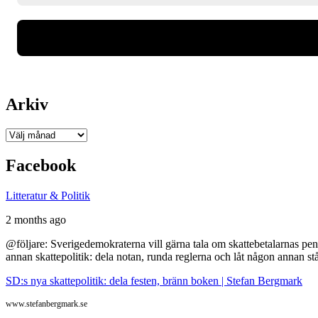
Arkiv
Arkiv
Facebook
Litteratur & Politik
2 months ago
@följare: Sverigedemokraterna vill gärna tala om skattebetalarnas pen
annan skattepolitik: dela notan, runda reglerna och låt någon annan st
SD:s nya skattepolitik: dela festen, bränn boken | Stefan Bergmark
www.stefanbergmark.se