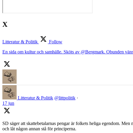
X
Litteratur & Politik
Follow
En sida om kultur och samhälle. Sköts av @Bergmark. Obunden väns
Litteratur & Politik
@littpolitik
·
17 jun
SD säger att skattebetalarnas pengar är folkets heliga egendom. Men nä
och låt någon annan stå för principerna.