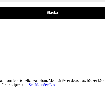
gar som folkets heliga egendom. Men när fester delas upp, böcker köps 
å för principerna.
...
See More
See Less