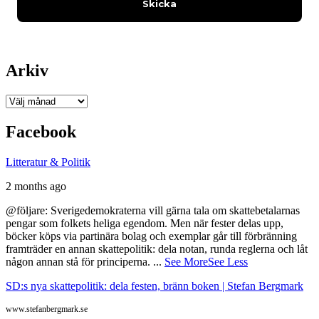
Arkiv
Arkiv
Facebook
Litteratur & Politik
2 months ago
@följare: Sverigedemokraterna vill gärna tala om skattebetalarnas
pengar som folkets heliga egendom. Men när fester delas upp,
böcker köps via partinära bolag och exemplar går till förbränning
framträder en annan skattepolitik: dela notan, runda reglerna och låt
någon annan stå för principerna.
...
See More
See Less
SD:s nya skattepolitik: dela festen, bränn boken | Stefan Bergmark
www.stefanbergmark.se