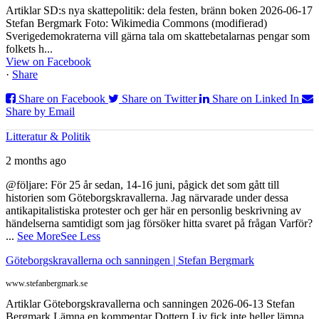
Artiklar SD:s nya skattepolitik: dela festen, bränn boken 2026-06-17
Stefan Bergmark Foto: Wikimedia Commons (modifierad)
Sverigedemokraterna vill gärna tala om skattebetalarnas pengar som
folkets h...
View on Facebook
·
Share
Share on Facebook
Share on Twitter
Share on Linked In
Share by Email
Litteratur & Politik
2 months ago
@följare: För 25 år sedan, 14-16 juni, pågick det som gått till
historien som Göteborgskravallerna. Jag närvarade under dessa
antikapitalistiska protester och ger här en personlig beskrivning av
händelserna samtidigt som jag försöker hitta svaret på frågan Varför?
...
See More
See Less
Göteborgskravallerna och sanningen | Stefan Bergmark
www.stefanbergmark.se
Artiklar Göteborgskravallerna och sanningen 2026-06-13 Stefan
Bergmark Lämna en kommentar Dottern Liv fick inte heller lämna