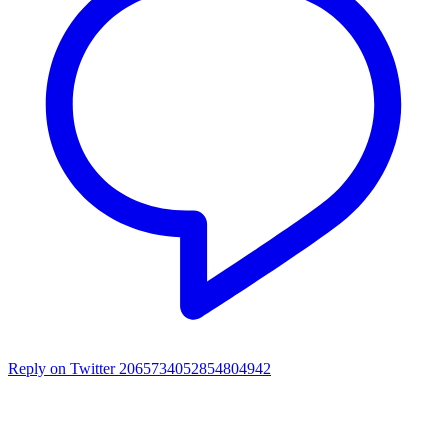
Reply on Twitter 2065734052854804942