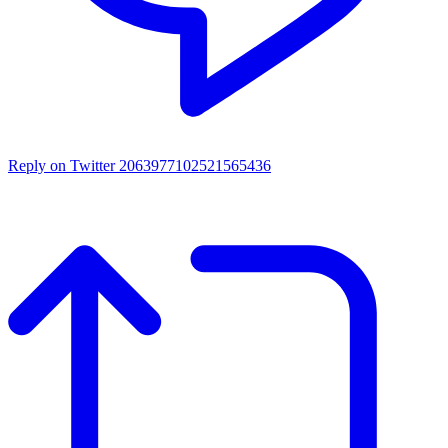
Reply on Twitter 2063977102521565436