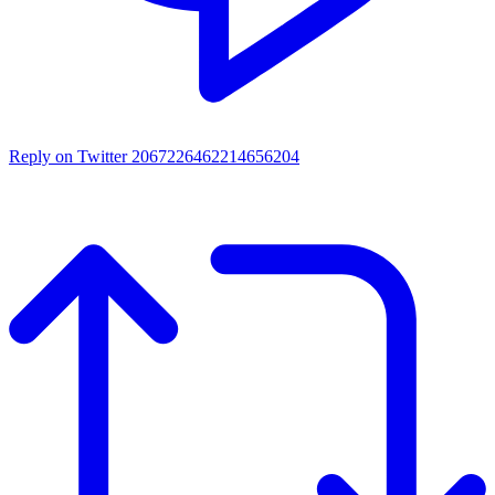
Reply on Twitter 2067226462214656204