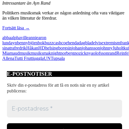
Intressantare än Ayn Rand
Politikers musiksmak verkar av någon anledning ofta vara viktigare
än vilken litteratur de föredrar.
Juholts
Fortsätt läsa
→
musiksmak
abba
alphaville
annie
aron
intressantare
lund
ayn
benny
björn
bok
buzz
cash
coehen
da
dagblad
elvis
extremism
fran
än
sinatra
fredrik
Håkan
HD
helsingborgs
in
johan
johansson
johnny
Juholt
ku
centerextremism
Mia
maud
musik
musiksmak
night
norberg
nozick
nya
olofsson
rand
Reinfe
Allena
Tutti Frutti
uggla
UNT
upsala
E-POSTNOTISER
Skriv din e-postadress för att få en notis när en ny artikel
publiceras: