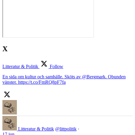
X
Litteratur & Politik
Follow
En sida om kultur och samhälle. Sköts av @Bergmark. Obunden
vänster. https://t.co/FmRQ8pF7fa
Litteratur & Politik
@littpolitik
·
17 jun