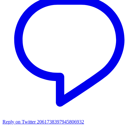
Reply on Twitter 2061738397945806932