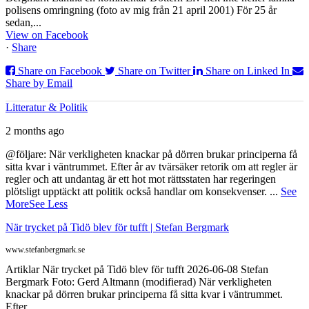
polisens omringning (foto av mig från 21 april 2001) För 25 år
sedan,...
View on Facebook
·
Share
Share on Facebook
Share on Twitter
Share on Linked In
Share by Email
Litteratur & Politik
2 months ago
@följare: När verkligheten knackar på dörren brukar principerna få
sitta kvar i väntrummet. Efter år av tvärsäker retorik om att regler är
regler och att undantag är ett hot mot rättsstaten har regeringen
plötsligt upptäckt att politik också handlar om konsekvenser.
...
See
More
See Less
När trycket på Tidö blev för tufft | Stefan Bergmark
www.stefanbergmark.se
Artiklar När trycket på Tidö blev för tufft 2026-06-08 Stefan
Bergmark Foto: Gerd Altmann (modifierad) När verkligheten
knackar på dörren brukar principerna få sitta kvar i väntrummet.
Efter ...