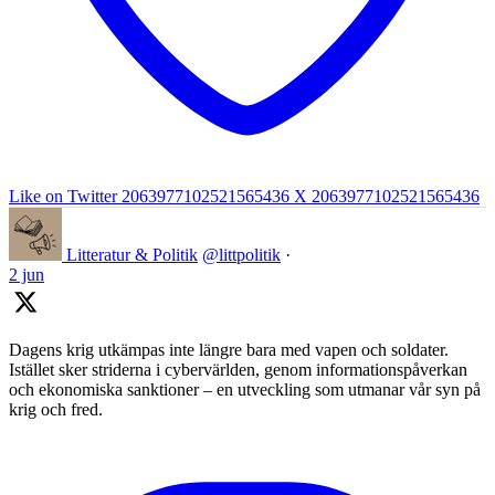
Like on Twitter 2063977102521565436
X
2063977102521565436
Litteratur & Politik
@littpolitik
·
2 jun
Dagens krig utkämpas inte längre bara med vapen och soldater.
Istället sker striderna i cybervärlden, genom informationspåverkan
och ekonomiska sanktioner – en utveckling som utmanar vår syn på
krig och fred.