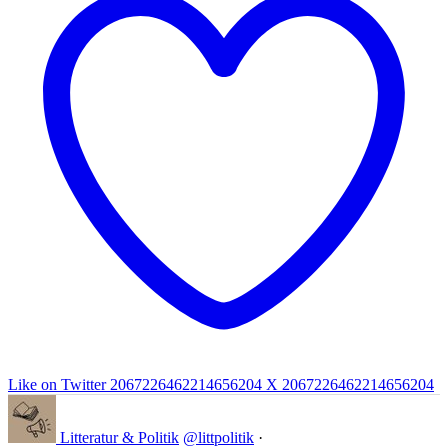
Like on Twitter 2067226462214656204
X
2067226462214656204
Litteratur & Politik
@littpolitik
·