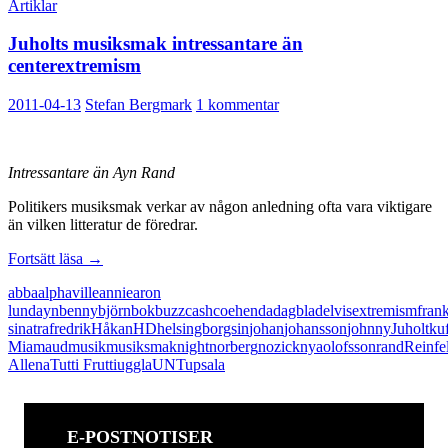
Artiklar
Juholts musiksmak intressantare än
centerextremism
2011-04-13
Stefan Bergmark
1 kommentar
Intressantare än Ayn Rand
Politikers musiksmak verkar av någon anledning ofta vara viktigare
än vilken litteratur de föredrar.
Juholts
Fortsätt läsa
→
musiksmak
abba
alphaville
annie
aron
intressantare
lund
ayn
benny
björn
bok
buzz
cash
coehen
da
dagblad
elvis
extremism
fran
än
sinatra
fredrik
Håkan
HD
helsingborgs
in
johan
johansson
johnny
Juholt
ku
centerextremism
Mia
maud
musik
musiksmak
night
norberg
nozick
nya
olofsson
rand
Reinfe
Allena
Tutti Frutti
uggla
UNT
upsala
E-POSTNOTISER