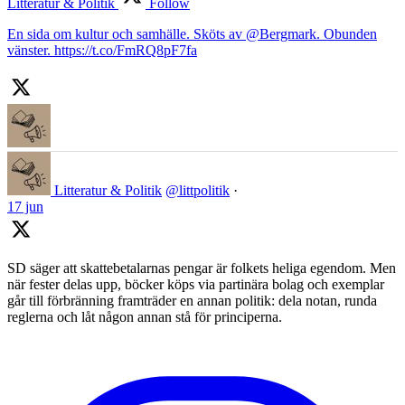
Litteratur & Politik
Follow
En sida om kultur och samhälle. Sköts av @Bergmark. Obunden
vänster. https://t.co/FmRQ8pF7fa
Litteratur & Politik
@littpolitik
·
17 jun
SD säger att skattebetalarnas pengar är folkets heliga egendom. Men
när fester delas upp, böcker köps via partinära bolag och exemplar
går till förbränning framträder en annan politik: dela notan, runda
reglerna och låt någon annan stå för principerna.