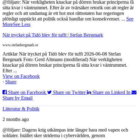
@följare: När verkligheten knackar på dörren brukar principerna få
sitta kvar i väntrummet. Efter år av tvärsäker retorik om att regler är
regler och att undantag är ett hot mot rättsstaten har regeringen
plötsligt upptäckt att politik också handlar om konsekvenser.
...
See
More
See Less
När trycket på Tidö blev för tufft | Stefan Bergmark
www.stefanbergmark.se
Artiklar När trycket på Tidö blev för tufft 2026-06-08 Stefan
Bergmark Foto: Gerd Altmann (modifierad) När verkligheten
knackar på dörren brukar principerna få sitta kvar i väntrummet.
Efter ...
View on Facebook
·
Share
Share on Facebook
Share on Twitter
Share on Linked In
Share by Email
Litteratur & Politik
2 months ago
@följare: Dagens krig utkämpas inte längre bara med vapen och
soldater. Istället sker striderna i cybervärlden, genom