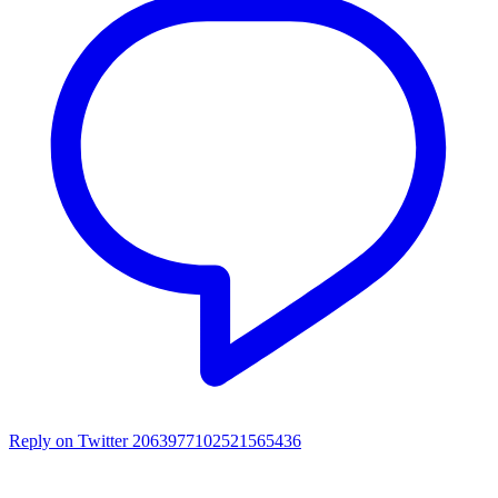
Reply on Twitter 2063977102521565436