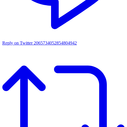
Reply on Twitter 2065734052854804942