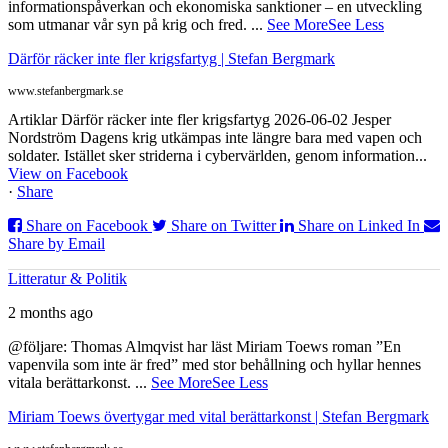
informationspåverkan och ekonomiska sanktioner – en utveckling
som utmanar vår syn på krig och fred.
...
See More
See Less
Därför räcker inte fler krigsfartyg | Stefan Bergmark
www.stefanbergmark.se
Artiklar Därför räcker inte fler krigsfartyg 2026-06-02 Jesper
Nordström Dagens krig utkämpas inte längre bara med vapen och
soldater. Istället sker striderna i cybervärlden, genom information...
View on Facebook
·
Share
Share on Facebook
Share on Twitter
Share on Linked In
Share by Email
Litteratur & Politik
2 months ago
@följare: Thomas Almqvist har läst Miriam Toews roman ”En
vapenvila som inte är fred” med stor behållning och hyllar hennes
vitala berättarkonst.
...
See More
See Less
Miriam Toews övertygar med vital berättarkonst | Stefan Bergmark