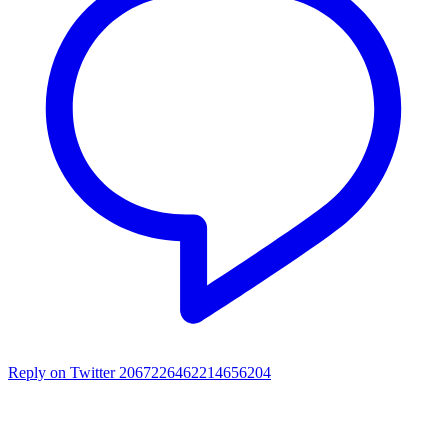
Reply on Twitter 2067226462214656204