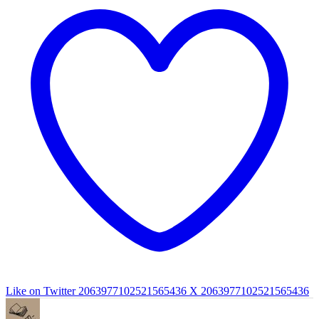
Like on Twitter 2063977102521565436
X
2063977102521565436