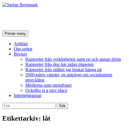
Stefan Bergmark
Sök
Hoppa
Primär meny
till
innehåll
Artiklar
Om sajten
Böcker
Rapporter från verkligheten samt en och annan dröm
Rapporter från den här sidan planeten
Rapporter från ställen jag brukar hänga på
2000-talets vänster, en antologi om socialismens
utveckling
Medierna som megafoner
Ockelbo is a nice place
Internetgrannar
Sök
efter:
Etikettarkiv: låt