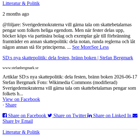
Litteratur & Politik
2 months ago
@följare: Sverigedemokraterna vill gärna tala om skattebetalarnas
pengar som folkets heliga egendom. Men när fester delas upp,
böcker köps via partinära bolag och exemplar går till förbränning
framträder en annan skattepolitik: dela notan, runda reglerna och låt
någon annan stå för principerna.
...
See More
See Less
SD:s nya skattepolitik: dela festen, bränn boken | Stefan Bergmark
www.stefanbergmark.se
Artiklar SD:s nya skattepolitik: dela festen, bränn boken 2026-06-17
Stefan Bergmark Foto: Wikimedia Commons (modifierad)
Sverigedemokraterna vill gärna tala om skattebetalarnas pengar som
folkets h...
View on Facebook
·
Share
Share on Facebook
Share on Twitter
Share on Linked In
Share by Email
Litteratur & Politik