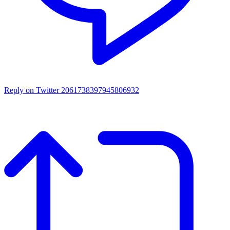
Reply on Twitter 2061738397945806932