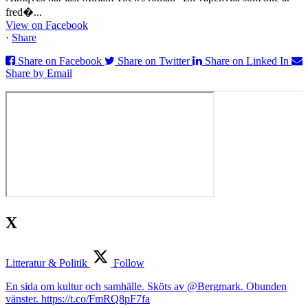
fred�...
View on Facebook
·
Share
Share on Facebook
Share on Twitter
Share on Linked In
Share by Email
X
Litteratur & Politik
Follow
En sida om kultur och samhälle. Sköts av @Bergmark. Obunden
vänster. https://t.co/FmRQ8pF7fa