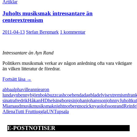
Artiklar
Juholts musiksmak intressantare än
centerextremism
2011-04-13
Stefan Bergmark
1 kommentar
Intressantare än Ayn Rand
Politikers musiksmak verkar av någon anledning ofta vara viktigare
än vilken litteratur de föredrar.
Juholts
Fortsätt läsa
→
musiksmak
abba
alphaville
annie
aron
intressantare
lund
ayn
benny
björn
bok
buzz
cash
coehen
da
dagblad
elvis
extremism
fran
än
sinatra
fredrik
Håkan
HD
helsingborgs
in
johan
johansson
johnny
Juholt
ku
centerextremism
Mia
maud
musik
musiksmak
night
norberg
nozick
nya
olofsson
rand
Reinfe
Allena
Tutti Frutti
uggla
UNT
upsala
E-POSTNOTISER