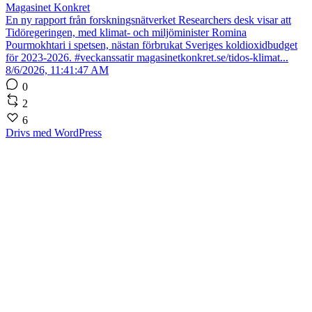
Magasinet Konkret
En ny rapport från forskningsnätverket Researchers desk visar att
Tidöregeringen, med klimat- och miljöminister Romina
Pourmokhtari i spetsen, nästan förbrukat Sveriges koldioxidbudget
för 2023-2026. #veckanssatir magasinetkonkret.se/tidos-klimat...
8/6/2026, 11:41:47 AM
0
2
6
Drivs med WordPress