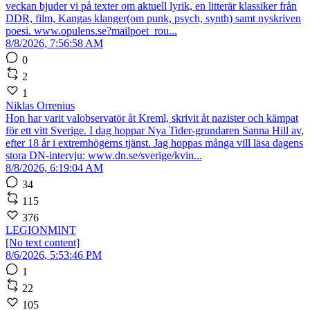
veckan bjuder vi på texter om aktuell lyrik, en litterär klassiker från
DDR, film, Kangas klanger(om punk, psych, synth) samt nyskriven
poesi. www.opulens.se?mailpoet_rou...
8/8/2026, 7:56:58 AM
0
2
1
Niklas Orrenius
Hon har varit valobservatör åt Kreml, skrivit åt nazister och kämpat
för ett vitt Sverige. I dag hoppar Nya Tider-grundaren Sanna Hill av,
efter 18 år i extremhögerns tjänst. Jag hoppas många vill läsa dagens
stora DN-intervju: www.dn.se/sverige/kvin...
8/8/2026, 6:19:04 AM
34
115
376
LEGIONMINT
[No text content]
8/6/2026, 5:53:46 PM
1
22
105