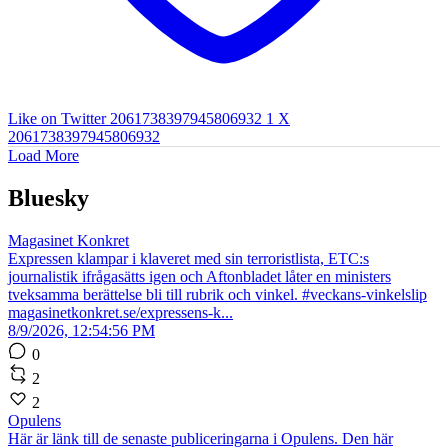
Like on Twitter 2061738397945806932
1
X
2061738397945806932
Load More
Bluesky
Magasinet Konkret
Expressen klampar i klaveret med sin terroristlista, ETC:s
journalistik ifrågasätts igen och Aftonbladet låter en ministers
tveksamma berättelse bli till rubrik och vinkel. #veckans-vinkelslip
magasinetkonkret.se/expressens-k...
8/9/2026, 12:54:56 PM
0
2
2
Opulens
Här är länk till de senaste publiceringarna i Opulens. Den här