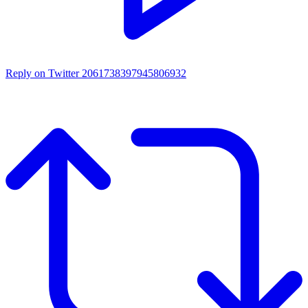
Reply on Twitter 2061738397945806932