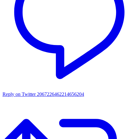
Reply on Twitter 2067226462214656204