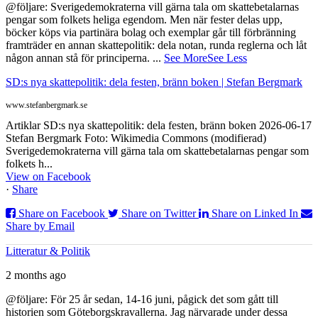
@följare: Sverigedemokraterna vill gärna tala om skattebetalarnas
pengar som folkets heliga egendom. Men när fester delas upp,
böcker köps via partinära bolag och exemplar går till förbränning
framträder en annan skattepolitik: dela notan, runda reglerna och låt
någon annan stå för principerna.
...
See More
See Less
SD:s nya skattepolitik: dela festen, bränn boken | Stefan Bergmark
www.stefanbergmark.se
Artiklar SD:s nya skattepolitik: dela festen, bränn boken 2026-06-17
Stefan Bergmark Foto: Wikimedia Commons (modifierad)
Sverigedemokraterna vill gärna tala om skattebetalarnas pengar som
folkets h...
View on Facebook
·
Share
Share on Facebook
Share on Twitter
Share on Linked In
Share by Email
Litteratur & Politik
2 months ago
@följare: För 25 år sedan, 14-16 juni, pågick det som gått till
historien som Göteborgskravallerna. Jag närvarade under dessa