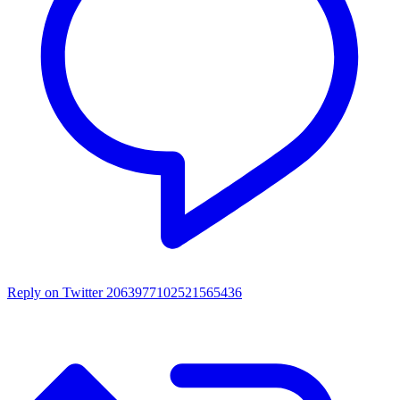
Reply on Twitter 2063977102521565436