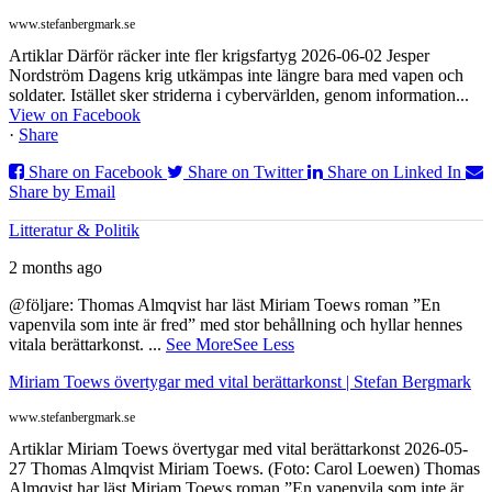
www.stefanbergmark.se
Artiklar Därför räcker inte fler krigsfartyg 2026-06-02 Jesper
Nordström Dagens krig utkämpas inte längre bara med vapen och
soldater. Istället sker striderna i cybervärlden, genom information...
View on Facebook
·
Share
Share on Facebook
Share on Twitter
Share on Linked In
Share by Email
Litteratur & Politik
2 months ago
@följare: Thomas Almqvist har läst Miriam Toews roman ”En
vapenvila som inte är fred” med stor behållning och hyllar hennes
vitala berättarkonst.
...
See More
See Less
Miriam Toews övertygar med vital berättarkonst | Stefan Bergmark
www.stefanbergmark.se
Artiklar Miriam Toews övertygar med vital berättarkonst 2026-05-
27 Thomas Almqvist Miriam Toews. (Foto: Carol Loewen) Thomas
Almqvist har läst Miriam Toews roman ”En vapenvila som inte är