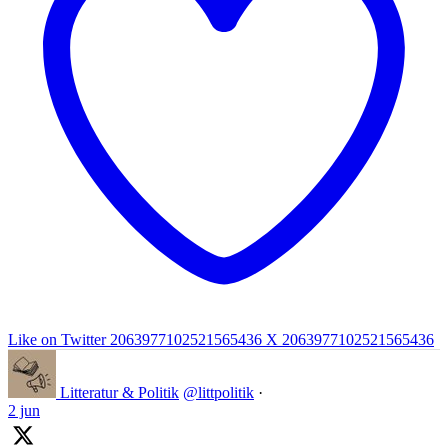
Like on Twitter 2063977102521565436
X
2063977102521565436
Litteratur & Politik
@littpolitik
·
2 jun