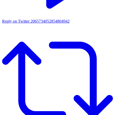
Reply on Twitter 2065734052854804942