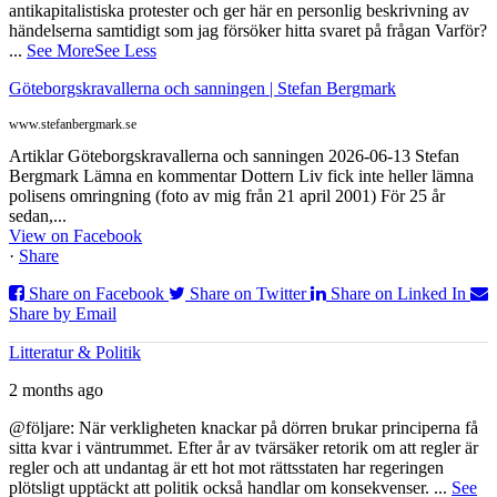
antikapitalistiska protester och ger här en personlig beskrivning av
händelserna samtidigt som jag försöker hitta svaret på frågan Varför?
...
See More
See Less
Göteborgskravallerna och sanningen | Stefan Bergmark
www.stefanbergmark.se
Artiklar Göteborgskravallerna och sanningen 2026-06-13 Stefan
Bergmark Lämna en kommentar Dottern Liv fick inte heller lämna
polisens omringning (foto av mig från 21 april 2001) För 25 år
sedan,...
View on Facebook
·
Share
Share on Facebook
Share on Twitter
Share on Linked In
Share by Email
Litteratur & Politik
2 months ago
@följare: När verkligheten knackar på dörren brukar principerna få
sitta kvar i väntrummet. Efter år av tvärsäker retorik om att regler är
regler och att undantag är ett hot mot rättsstaten har regeringen
plötsligt upptäckt att politik också handlar om konsekvenser.
...
See