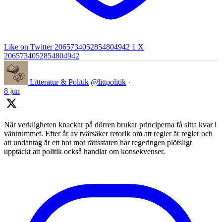
Like on Twitter 2065734052854804942
1
X
2065734052854804942
Litteratur & Politik
@littpolitik
·
8 jun
När verkligheten knackar på dörren brukar principerna få sitta kvar i
väntrummet. Efter år av tvärsäker retorik om att regler är regler och
att undantag är ett hot mot rättsstaten har regeringen plötsligt
upptäckt att politik också handlar om konsekvenser.