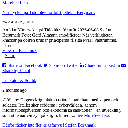
More
See Less
När trycket på Tidö blev för tufft | Stefan Bergmark
www.stefanbergmark.se
Artiklar När trycket på Tidö blev för tufft 2026-06-08 Stefan
Bergmark Foto: Gerd Altmann (modifierad) När verkligheten
knackar på dörren brukar principerna få sitta kvar i väntrummet.
Efter ...
View on Facebook
·
Share
Share on Facebook
Share on Twitter
Share on Linked In
Share by Email
Litteratur & Politik
2 months ago
@följare: Dagens krig utkämpas inte längre bara med vapen och
soldater. Istället sker striderna i cybervärlden, genom
informationspåverkan och ekonomiska sanktioner – en utveckling
som utmanar vår syn på krig och fred.
...
See More
See Less
Därför räcker inte fler krigsfartyg | Stefan Bergmark