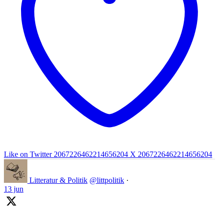
Like on Twitter 2067226462214656204
X
2067226462214656204
Litteratur & Politik
@littpolitik
·
13 jun