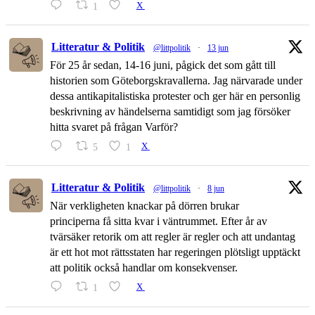
1
X
Litteratur & Politik
@littpolitik
·
13 jun
För 25 år sedan, 14-16 juni, pågick det som gått till
historien som Göteborgskravallerna. Jag närvarade under
dessa antikapitalistiska protester och ger här en personlig
beskrivning av händelserna samtidigt som jag försöker
hitta svaret på frågan Varför?
5
1
X
Litteratur & Politik
@littpolitik
·
8 jun
När verkligheten knackar på dörren brukar
principerna få sitta kvar i väntrummet. Efter år av
tvärsäker retorik om att regler är regler och att undantag
är ett hot mot rättsstaten har regeringen plötsligt upptäckt
att politik också handlar om konsekvenser.
1
X