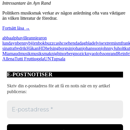
Intressantare än Ayn Rand
Politikers musiksmak verkar av någon anledning ofta vara viktigare
än vilken litteratur de föredrar.
Juholts
Fortsätt läsa
→
musiksmak
abba
alphaville
annie
aron
intressantare
lund
ayn
benny
björn
bok
buzz
cash
coehen
da
dagblad
elvis
extremism
fran
än
sinatra
fredrik
Håkan
HD
helsingborgs
in
johan
johansson
johnny
Juholt
ku
centerextremism
Mia
maud
musik
musiksmak
night
norberg
nozick
nya
olofsson
rand
Reinfe
Allena
Tutti Frutti
uggla
UNT
upsala
E-POSTNOTISER
Skriv din e-postadress för att få en notis när en ny artikel
publiceras: