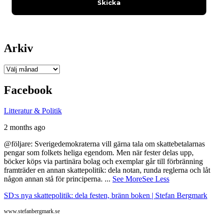
Arkiv
Arkiv
Facebook
Litteratur & Politik
2 months ago
@följare: Sverigedemokraterna vill gärna tala om skattebetalarnas
pengar som folkets heliga egendom. Men när fester delas upp,
böcker köps via partinära bolag och exemplar går till förbränning
framträder en annan skattepolitik: dela notan, runda reglerna och låt
någon annan stå för principerna.
...
See More
See Less
SD:s nya skattepolitik: dela festen, bränn boken | Stefan Bergmark
www.stefanbergmark.se