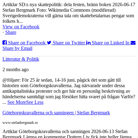
Artiklar SD:s nya skattepolitik: dela festen, bränn boken 2026-06-17
Stefan Bergmark Foto: Wikimedia Commons (modifierad)
Sverigedemokraterna vill gärna tala om skattebetalarnas pengar som
folkets h...
View on Facebook
·
Share
Share on Facebook
Share on Twitter
Share on Linked In
Share by Email
Litteratur & Politik
2 months ago
@följare: För 25 år sedan, 14-16 juni, pågick det som gått till
historien som Göteborgskravallerna. Jag närvarade under dessa
antikapitalistiska protester och ger här en personlig beskrivning av
händelserna samtidigt som jag försöker hitta svaret på frågan Varför?
...
See More
See Less
Göteborgskravallerna och sanningen | Stefan Bergmark
www.stefanbergmark.se
Artiklar Göteborgskravallerna och sanningen 2026-06-13 Stefan
Bergmark Lämna en kommentar Dottern Liv fick inte heller lämna