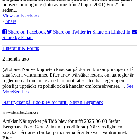
polisens omringning (foto av mig från 21 april 2001) För 25 år
sedan,...
View on Facebook
·
Share
Share on Facebook
Share on Twitter
Share on Linked In
Share by Email
Litteratur & Politik
2 months ago
@följare: När verkligheten knackar på dörren brukar principerna få
sitta kvar i väntrummet. Efter år av tvärsäker retorik om att regler är
regler och att undantag är ett hot mot rättsstaten har regeringen
plötsligt upptäckt att politik också handlar om konsekvenser.
...
See
More
See Less
När trycket på Tidö blev för tufft | Stefan Bergmark
www.stefanbergmark.se
Artiklar När trycket på Tidö blev för tufft 2026-06-08 Stefan
Bergmark Foto: Gerd Altmann (modifierad) När verkligheten
knackar på dörren brukar principerna få sitta kvar i väntrummet.
Efter ...