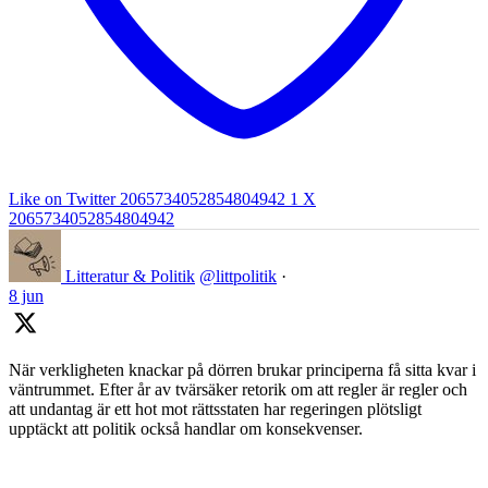
Like on Twitter 2065734052854804942
1
X
2065734052854804942
Litteratur & Politik
@littpolitik
·
8 jun
När verkligheten knackar på dörren brukar principerna få sitta kvar i
väntrummet. Efter år av tvärsäker retorik om att regler är regler och
att undantag är ett hot mot rättsstaten har regeringen plötsligt
upptäckt att politik också handlar om konsekvenser.