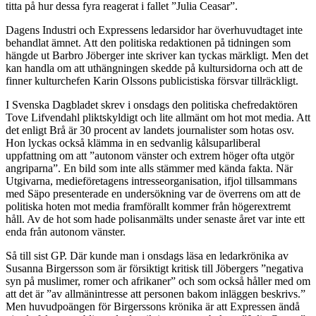
titta på hur dessa fyra reagerat i fallet ”Julia Ceasar”.
Dagens Industri och Expressens ledarsidor har överhuvudtaget inte
behandlat ämnet. Att den politiska redaktionen på tidningen som
hängde ut Barbro Jöberger inte skriver kan tyckas märkligt. Men det
kan handla om att uthängningen skedde på kultursidorna och att de
finner kulturchefen Karin Olssons publicistiska försvar tillräckligt.
I Svenska Dagbladet skrev i onsdags den politiska chefredaktören
Tove Lifvendahl pliktskyldigt och lite allmänt om hot mot media. Att
det enligt Brå är 30 procent av landets journalister som hotas osv.
Hon lyckas också klämma in en sedvanlig kålsuparliberal
uppfattning om att ”autonom vänster och extrem höger ofta utgör
angriparna”. En bild som inte alls stämmer med kända fakta. När
Utgivarna, medieföretagens intresseorganisation, ifjol tillsammans
med Säpo presenterade en undersökning var de överrens om att de
politiska hoten mot media framförallt kommer från högerextremt
håll. Av de hot som hade polisanmälts under senaste året var inte ett
enda från autonom vänster.
Så till sist GP. Där kunde man i onsdags läsa en ledarkrönika av
Susanna Birgersson som är försiktigt kritisk till Jöbergers ”negativa
syn på muslimer, romer och afrikaner” och som också håller med om
att det är ”av allmänintresse att personen bakom inläggen beskrivs.”
Men huvudpoängen för Birgerssons krönika är att Expressen ändå