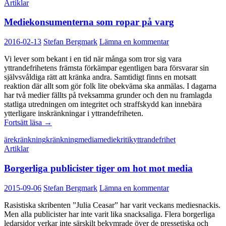
Artiklar
Mediekonsumenterna som ropar på varg
2016-02-13
Stefan Bergmark
Lämna en kommentar
Vi lever som bekant i en tid när många som tror sig vara
yttrandefrihetens främsta förkämpar egentligen bara försvarar sin
självsvåldiga rätt att kränka andra. Samtidigt finns en motsatt
reaktion där allt som gör folk lite obekväma ska anmälas. I dagarna
har två medier fällts på tveksamma grunder och den nu framlagda
statliga utredningen om integritet och straffskydd kan innebära
ytterligare inskränkningar i yttrandefriheten.
Mediekonsumenterna
Fortsätt läsa
→
som
ärekränkning
kränkning
media
mediekritik
yttrandefrihet
ropar
Artiklar
på
varg
Borgerliga publicister tiger om hot mot media
2015-09-06
Stefan Bergmark
Lämna en kommentar
Rasistiska skribenten ”Julia Ceasar” har varit veckans mediesnackis.
Men alla publicister har inte varit lika snacksaliga. Flera borgerliga
ledarsidor verkar inte särskilt bekymrade över de pressetiska och