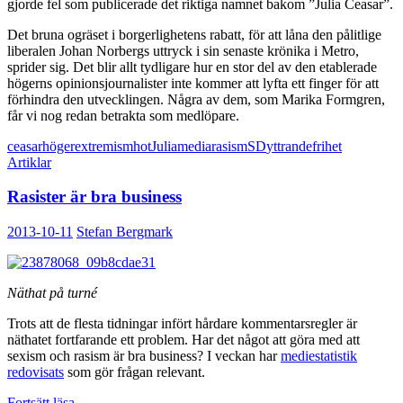
gjorde fel som publicerade det riktiga namnet bakom ”Julia Ceasar”.
Det bruna ogräset i borgerlighetens rabatt, för att låna den pålitlige
liberalen Johan Norbergs uttryck i sin senaste krönika i Metro,
sprider sig. Det blir allt tydligare hur en stor del av den etablerade
högerns opinionsjournalister inte kommer att lyfta ett finger för att
förhindra den utvecklingen. Några av dem, som Marika Formgren,
får vi nog redan betrakta som medlöpare.
ceasar
högerextremism
hot
Julia
media
rasism
SD
yttrandefrihet
Artiklar
Rasister är bra business
2013-10-11
Stefan Bergmark
Näthat på turné
Trots att de flesta tidningar infört hårdare kommentarsregler är
näthatet fortfarande ett problem. Har det något att göra med att
sexism och rasism är bra business? I veckan har
mediestatistik
redovisats
som gör frågan relevant.
Rasister
Fortsätt läsa
→