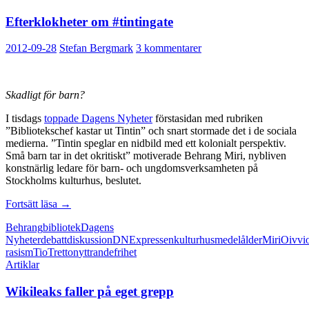
Efterklokheter om #tintingate
2012-09-28
Stefan Bergmark
3 kommentarer
Skadligt för barn?
I tisdags
toppade Dagens Nyheter
förstasidan med rubriken
”Bibliotekschef kastar ut Tintin” och snart stormade det i de sociala
medierna. ”Tintin speglar en nidbild med ett kolonialt perspektiv.
Små barn tar in det okritiskt” motiverade Behrang Miri, nybliven
konstnärlig ledare för barn- och ungdomsverksamheten på
Stockholms kulturhus, beslutet.
Efterklokheter
Fortsätt läsa
→
om
Behrang
bibliotek
Dagens
#tintingate
Nyheter
debatt
diskussion
DN
Expressen
kulturhus
medelålder
Miri
Oivvi
rasism
TioTretton
yttrandefrihet
Artiklar
Wikileaks faller på eget grepp