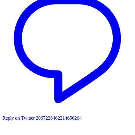
Reply on Twitter 2067226462214656204