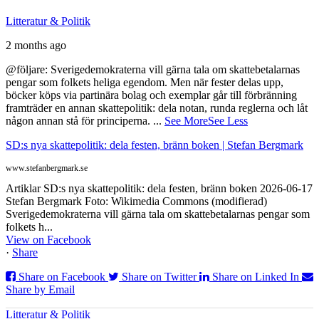
Litteratur & Politik
2 months ago
@följare: Sverigedemokraterna vill gärna tala om skattebetalarnas
pengar som folkets heliga egendom. Men när fester delas upp,
böcker köps via partinära bolag och exemplar går till förbränning
framträder en annan skattepolitik: dela notan, runda reglerna och låt
någon annan stå för principerna.
...
See More
See Less
SD:s nya skattepolitik: dela festen, bränn boken | Stefan Bergmark
www.stefanbergmark.se
Artiklar SD:s nya skattepolitik: dela festen, bränn boken 2026-06-17
Stefan Bergmark Foto: Wikimedia Commons (modifierad)
Sverigedemokraterna vill gärna tala om skattebetalarnas pengar som
folkets h...
View on Facebook
·
Share
Share on Facebook
Share on Twitter
Share on Linked In
Share by Email
Litteratur & Politik