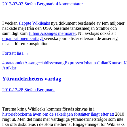
2012-03-02
Stefan Bergmark
4 kommentarer
I veckan
släppte Wikileaks
nya dokument bestående av fem miljoner
hackade mejl från den USA-baserade tankesmedjan Stratfor och
samtidigt kom
Julian Assanges memoarer
. Nu avslöjas också att
organisationen kartlagt
svenska journalister eftersom de anser sig
utsatta för en konspiration.
Wikileaks
Fortsätt läsa
→
faller
#prataomdet
Assange
etablissemang
Expressen
Johanna
Julian
Knutson
K
på
Artiklar
eget
grepp
Yttrandefrihetens vardag
2010-12-28
Stefan Bergmark
Turerna kring Wikileaks kommer förstås skrivas in i
historieböckerna
även om
de säkerligen
fortsätter långt
efter att
2010
ringt ut. Men det finns mer vardagliga yttrandefrihetsfrågor som inte
lika ofta diskuteras i de stora medierna. Engagemanget för Wikileaks