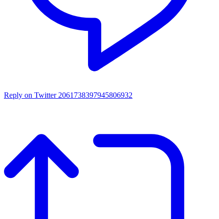
Reply on Twitter 2061738397945806932