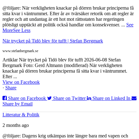
@följare: När verkligheten knackar på dörren brukar principerna få
sitta kvar i väntrummet. Efter år av tvärsäker retorik om att regler är
regler och att undantag är ett hot mot rättsstaten har regeringen
plötsligt upptäckt att politik också handlar om konsekvenser.
...
See
More
See Less
När trycket på Tidö blev för tufft | Stefan Bergmark
www.stefanbergmark.se
Artiklar När trycket på Tidö blev för tufft 2026-06-08 Stefan
Bergmark Foto: Gerd Altmann (modifierad) När verkligheten
knackar på dörren brukar principerna få sitta kvar i väntrummet.
Efter ...
View on Facebook
·
Share
Share on Facebook
Share on Twitter
Share on Linked In
Share by Email
Litteratur & Politik
2 months ago
@följare: Dagens krig utkämpas inte längre bara med vapen och