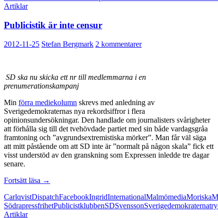
Artiklar
vill
Publicistik är inte censur
2012-11-25
Stefan Bergmark
2 kommentarer
SD ska nu skicka ett nr till medlemmarna i en
prenumerationskampanj
Min
förra mediekolumn
skrevs med anledning av
Sverigedemokraternas nya rekordsiffror i flera
opinionsundersökningar. Den handlade om journalisters svårigheter
att förhålla sig till det tvehövdade partiet med sin både vardagsgråa
framtoning och ”avgrundsextremistiska mörker”. Man får väl säga
att mitt påstående om att SD inte är ”normalt på någon skala” fick ett
visst understöd av den granskning som Expressen inledde tre dagar
senare.
Publicistik
Fortsätt läsa
→
är
Carlqvist
Dispatch
Facebook
Ingrid
International
Malmö
media
Moriska
M
inte
Södra
pressfrihet
Publicistklubben
SD
Svensson
Sverigedemokraterna
try
censur
Artiklar