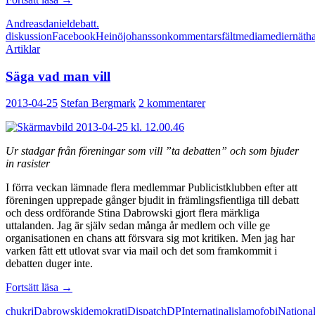
är
Andreas
daniel
debatt.
bra
diskussion
Facebook
Heinö
johansson
kommentarsfält
media
medier
nätha
business
Artiklar
Säga vad man vill
2013-04-25
Stefan Bergmark
2 kommentarer
Ur stadgar från föreningar som vill ”ta debatten” och som bjuder
in rasister
I förra veckan lämnade flera medlemmar Publicistklubben efter att
föreningen upprepade gånger bjudit in främlingsfientliga till debatt
och dess ordförande Stina Dabrowski gjort flera märkliga
uttalanden. Jag är själv sedan många år medlem och ville ge
organisationen en chans att försvara sig mot kritiken. Men jag har
varken fått ett utlovat svar via mail och det som framkommit i
debatten duger inte.
Säga
Fortsätt läsa
→
vad
chukri
Dabrowski
demokrati
Dispatch
DP
Internatinal
islamofobi
Nationa
man