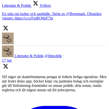
Litteratur & Politik
Follow
En sida om kultur och samhälle. Sköts av @Bergmark. Obunden
vänster. https://t.co/FmRQ8pF7fa
Litteratur & Politik
@littpolitik
·
17 jun
SD säger att skattebetalarnas pengar är folkets heliga egendom. Men
när fester delas upp, böcker köps via partinära bolag och exemplar
går till förbränning framträder en annan politik: dela notan, runda
reglerna och låt någon annan stå för principerna.