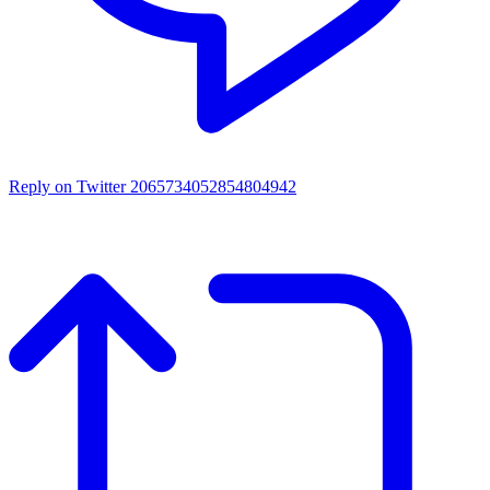
Reply on Twitter 2065734052854804942