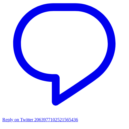
Reply on Twitter 2063977102521565436