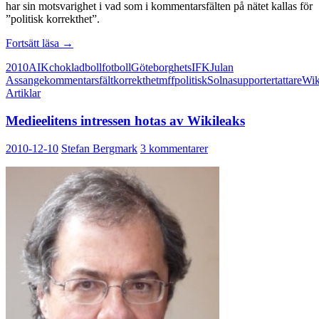
har sin motsvarighet i vad som i kommentarsfälten på nätet kallas för
”politisk korrekthet”.
Yttrandefrihetens
Fortsätt läsa
→
vardag
2010
AIK
chokladboll
fotboll
Göteborg
hets
IFK
Julan
Assange
kommentarsfält
korrekthet
mff
politisk
Solna
supporter
tattare
Wik
Artiklar
Medieelitens intressen hotas av Wikileaks
2010-12-10
Stefan Bergmark
3 kommentarer