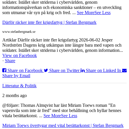
soldater. Istället sker striderna i cybervärlden, genom
informationspåverkan och ekonomiska sanktioner – en utveckling
som utmanar vår syn på krig och fred.
...
See More
See Less
Därför räcker inte fler krigsfartyg | Stefan Bergmark
www.stefanbergmark.se
Artiklar Därför räcker inte fler krigsfartyg 2026-06-02 Jesper
Nordström Dagens krig utkämpas inte längre bara med vapen och
soldater. Istället sker striderna i cybervärlden, genom information...
View on Facebook
·
Share
Share on Facebook
Share on Twitter
Share on Linked In
Share by Email
Litteratur & Politik
2 months ago
@följare: Thomas Almqvist har läst Miriam Toews roman ”En
vapenvila som inte är fred” med stor behållning och hyllar hennes
vitala berättarkonst.
...
See More
See Less
Miriam Toews övertygar med vital berättarkonst | Stefan Bergmark