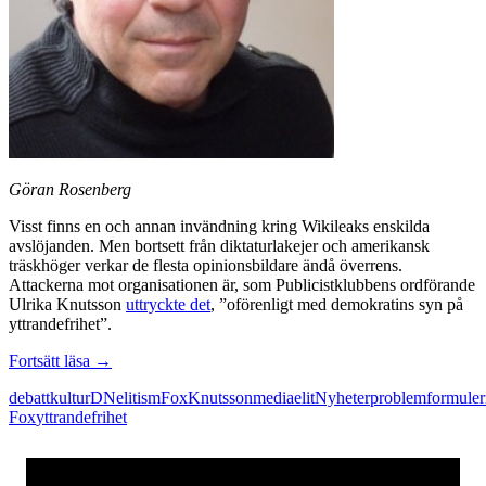
Göran Rosenberg
Visst finns en och annan invändning kring Wikileaks enskilda
avslöjanden. Men bortsett från diktaturlakejer och amerikansk
träskhöger verkar de flesta opinionsbildare ändå överrens.
Attackerna mot organisationen är, som Publicistklubbens ordförande
Ulrika Knutsson
uttryckte det
, ”oförenligt med demokratins syn på
yttrandefrihet”.
Medieelitens
Fortsätt läsa
→
intressen
debattkultur
DN
elitism
Fox
Knutsson
mediaelit
Nyheter
problemformuler
hotas
Fox
yttrandefrihet
av
Wikileaks