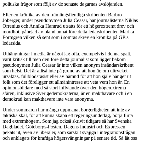
politiska frågor som följt av de senaste dagarnas avslöjanden.
Efter en krönika av den främlingsfientliga skribenten Barbro
Jöberger, under pseudonymen Julia Ceasar, har journalisterna Niklas
Orrenius och Annika Hamrud utsatts för ett högerextremt drev och
mordhot, påhejad av bland annat före detta ledarskribenten Marika
Formgren vilken så sent som i somras skrev en krönika på GP:s
ledarsida.
Uthängningar i media är något jag ofta, exempelvis i denna spalt,
varit kritisk till men den före detta journalist som ligger bakom
pseudonymen Julia Ceasar är inte vilken anonym insändarskribent
som helst. Det är alltså inte på grund av att hon är, om uttrycket
ursäktas, fullblodsrasist eller av hämnd för att hon själv hänger ut
folk som det föreligger ett allmänintresse att veta vem hon är. En
opinionsbildare med så stort inflytande över den högerextrema
sfären, inklusive Sverigedemokraterna, är en makthavare och i en
demokrati kan makthavare inte vara anonyma.
Under sommaren har många uppmanat borgerligheten att inte av
taktiska skäl, för att kunna skapa ett regeringsunderlag, börja flirta
med extremhögern. Som jag också skrivit tidigare så har Svenska
Dagbladet, Göteborgs-Posten, Dagens Industri och Expressen
pekats ut, även av liberaler, som särskilt svajiga i integrationsfrågan
och anklagats för kraftiga högersvängningar på senare tid. Så låt oss