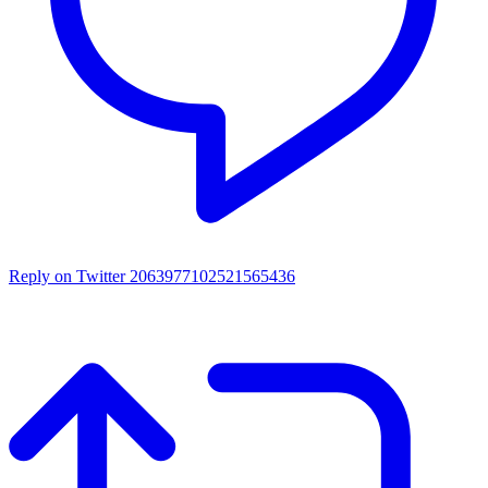
Reply on Twitter 2063977102521565436