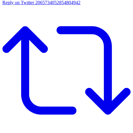
Reply on Twitter 2065734052854804942