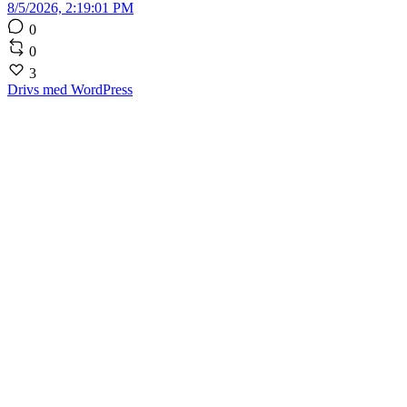
8/5/2026, 2:19:01 PM
0
0
3
Drivs med WordPress