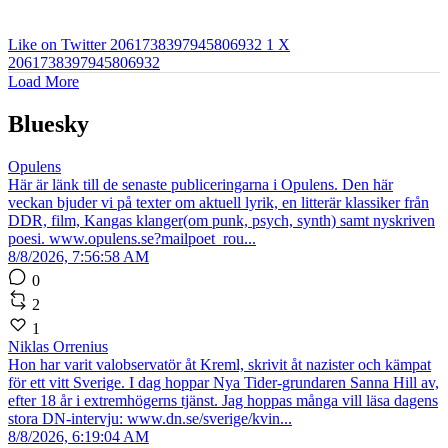
Like on Twitter 2061738397945806932
1
X
2061738397945806932
Load More
Bluesky
Opulens
Här är länk till de senaste publiceringarna i Opulens. Den här
veckan bjuder vi på texter om aktuell lyrik, en litterär klassiker från
DDR, film, Kangas klanger(om punk, psych, synth) samt nyskriven
poesi. www.opulens.se?mailpoet_rou...
8/8/2026, 7:56:58 AM
0
2
1
Niklas Orrenius
Hon har varit valobservatör åt Kreml, skrivit åt nazister och kämpat
för ett vitt Sverige. I dag hoppar Nya Tider-grundaren Sanna Hill av,
efter 18 år i extremhögerns tjänst. Jag hoppas många vill läsa dagens
stora DN-intervju: www.dn.se/sverige/kvin...
8/8/2026, 6:19:04 AM