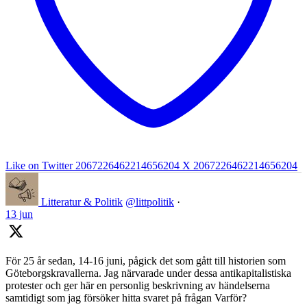
Like on Twitter 2067226462214656204
X
2067226462214656204
Litteratur & Politik
@littpolitik
·
13 jun
För 25 år sedan, 14-16 juni, pågick det som gått till historien som
Göteborgskravallerna. Jag närvarade under dessa antikapitalistiska
protester och ger här en personlig beskrivning av händelserna
samtidigt som jag försöker hitta svaret på frågan Varför?