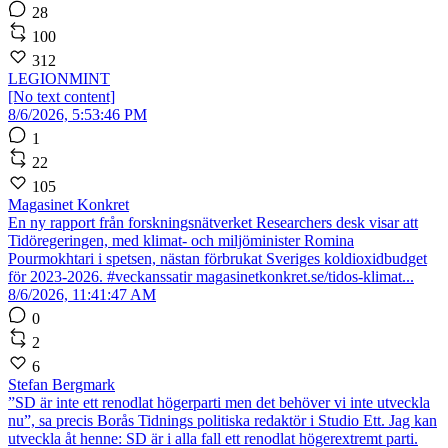
28
100
312
LEGIONMINT
[No text content]
8/6/2026, 5:53:46 PM
1
22
105
Magasinet Konkret
En ny rapport från forskningsnätverket Researchers desk visar att
Tidöregeringen, med klimat- och miljöminister Romina
Pourmokhtari i spetsen, nästan förbrukat Sveriges koldioxidbudget
för 2023-2026. #veckanssatir magasinetkonkret.se/tidos-klimat...
8/6/2026, 11:41:47 AM
0
2
6
Stefan Bergmark
”SD är inte ett renodlat högerparti men det behöver vi inte utveckla
nu”, sa precis Borås Tidnings politiska redaktör i Studio Ett. Jag kan
utveckla åt henne: SD är i alla fall ett renodlat högerextremt parti.