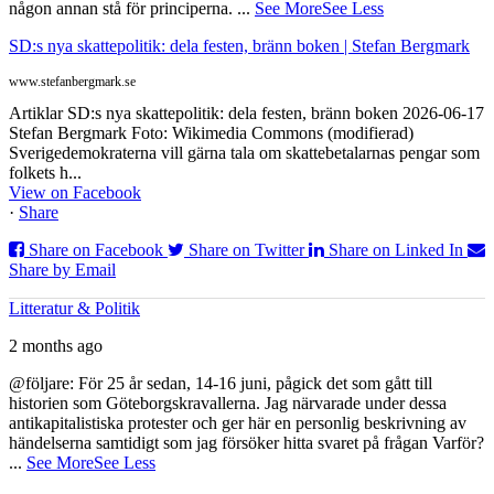
någon annan stå för principerna.
...
See More
See Less
SD:s nya skattepolitik: dela festen, bränn boken | Stefan Bergmark
www.stefanbergmark.se
Artiklar SD:s nya skattepolitik: dela festen, bränn boken 2026-06-17
Stefan Bergmark Foto: Wikimedia Commons (modifierad)
Sverigedemokraterna vill gärna tala om skattebetalarnas pengar som
folkets h...
View on Facebook
·
Share
Share on Facebook
Share on Twitter
Share on Linked In
Share by Email
Litteratur & Politik
2 months ago
@följare: För 25 år sedan, 14-16 juni, pågick det som gått till
historien som Göteborgskravallerna. Jag närvarade under dessa
antikapitalistiska protester och ger här en personlig beskrivning av
händelserna samtidigt som jag försöker hitta svaret på frågan Varför?
...
See More
See Less