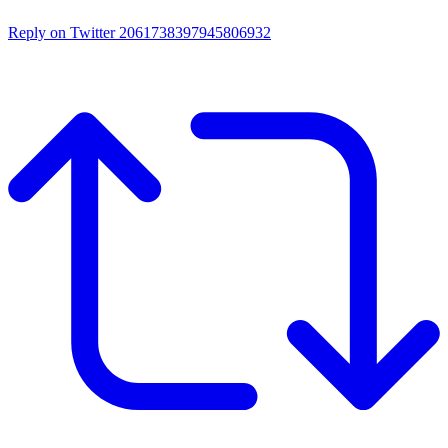
Reply on Twitter 2061738397945806932