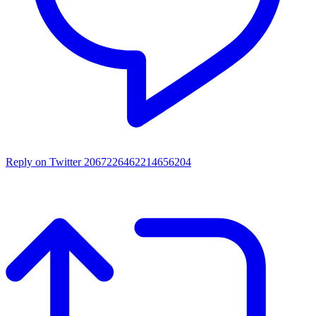
Reply on Twitter 2067226462214656204