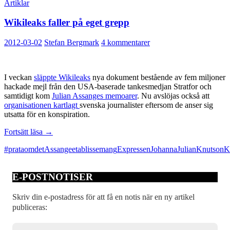
Artiklar
Wikileaks faller på eget grepp
2012-03-02
Stefan Bergmark
4 kommentarer
I veckan
släppte Wikileaks
nya dokument bestående av fem miljoner
hackade mejl från den USA-baserade tankesmedjan Stratfor och
samtidigt kom
Julian Assanges memoarer
. Nu avslöjas också att
organisationen kartlagt
svenska journalister eftersom de anser sig
utsatta för en konspiration.
Wikileaks
Fortsätt läsa
→
faller
#prataomdet
Assange
etablissemang
Expressen
Johanna
Julian
Knutson
K
på
eget
grepp
E-POSTNOTISER
Skriv din e-postadress för att få en notis när en ny artikel
publiceras: