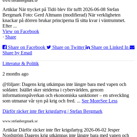
www.stefanbergmark.se
Artiklar När trycket på Tidö blev för tufft 2026-06-08 Stefan
Bergmark Foto: Gerd Altmann (modifierad) När verkligheten
knackar på dörren brukar principerna få sitta kvar i väntrummet.
Efter ...
View on Facebook
·
Share
Share on Facebook
Share on Twitter
Share on Linked In
Share by Email
Litteratur & Politik
2 months ago
@följare: Dagens krig utkämpas inte längre bara med vapen och
soldater. Istället sker striderna i cybervärlden, genom
informationspåverkan och ekonomiska sanktioner – en utveckling
som utmanar vår syn på krig och fred.
...
See More
See Less
Därför räcker inte fler krigsfartyg | Stefan Bergmark
www.stefanbergmark.se
Artiklar Därför räcker inte fler krigsfartyg 2026-06-02 Jesper
Nordström Dagens krig utkämpas inte längre bara med vapen och