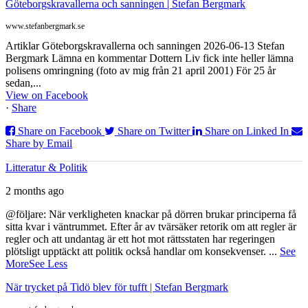
Göteborgskravallerna och sanningen | Stefan Bergmark
www.stefanbergmark.se
Artiklar Göteborgskravallerna och sanningen 2026-06-13 Stefan
Bergmark Lämna en kommentar Dottern Liv fick inte heller lämna
polisens omringning (foto av mig från 21 april 2001) För 25 år
sedan,...
View on Facebook
·
Share
Share on Facebook
Share on Twitter
Share on Linked In
Share by Email
Litteratur & Politik
2 months ago
@följare: När verkligheten knackar på dörren brukar principerna få
sitta kvar i väntrummet. Efter år av tvärsäker retorik om att regler är
regler och att undantag är ett hot mot rättsstaten har regeringen
plötsligt upptäckt att politik också handlar om konsekvenser.
...
See
More
See Less
När trycket på Tidö blev för tufft | Stefan Bergmark