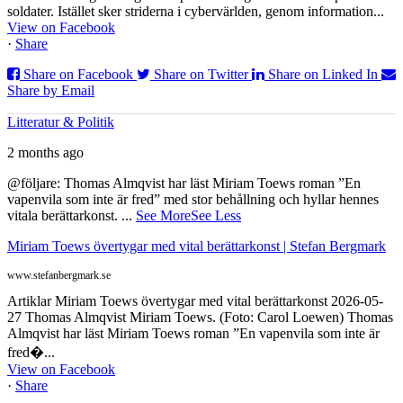
soldater. Istället sker striderna i cybervärlden, genom information...
View on Facebook
·
Share
Share on Facebook
Share on Twitter
Share on Linked In
Share by Email
Litteratur & Politik
2 months ago
@följare: Thomas Almqvist har läst Miriam Toews roman ”En
vapenvila som inte är fred” med stor behållning och hyllar hennes
vitala berättarkonst.
...
See More
See Less
Miriam Toews övertygar med vital berättarkonst | Stefan Bergmark
www.stefanbergmark.se
Artiklar Miriam Toews övertygar med vital berättarkonst 2026-05-
27 Thomas Almqvist Miriam Toews. (Foto: Carol Loewen) Thomas
Almqvist har läst Miriam Toews roman ”En vapenvila som inte är
fred�...
View on Facebook
·
Share