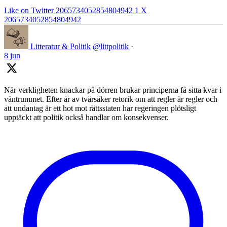
Like on Twitter 2065734052854804942
1
X
2065734052854804942
Litteratur & Politik
@littpolitik
·
8 jun
När verkligheten knackar på dörren brukar principerna få sitta kvar i
väntrummet. Efter år av tvärsäker retorik om att regler är regler och
att undantag är ett hot mot rättsstaten har regeringen plötsligt
upptäckt att politik också handlar om konsekvenser.