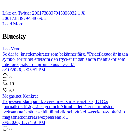
Like on Twitter 2061738397945806932
1
X
2061738397945806932
Load More
Bluesky
Leo Vene
Se där ja, kristdemokrater som bekänner färg. ”Prideflaggor är ingen
symbol för frihet eftersom den trycker undan andra människor som
inte förespråkar en promiskuös livsstil.”
8/10/2026, 2:05:57 PM
8
19
62
Magasinet Konkret
Expressen klampar i klaveret med sin terroristlista, ETC:s
journalistik ifrågasätts igen och Aftonbladet låter en ministers
tveksamma berättelse bli till rubrik och vinkel. #veckans-vinkelslip
magasinetkonkret.se/expressens-k...
8/9/2026, 12:54:56 PM
0