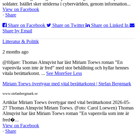
soldater. Istället sker striderna i cybervärlden, genom information...
View on Facebook
·
Share
Share on Facebook
Share on Twitter
Share on Linked In
Share by Email
Litteratur & Politik
2 months ago
@följare: Thomas Almqvist har läst Miriam Toews roman ”En
vapenvila som inte är fred” med stor behållning och hyllar hennes
vitala berättarkonst.
...
See More
See Less
Miriam Toews övertygar med vital berättarkonst | Stefan Bergmark
www.stefanbergmark.se
Artiklar Miriam Toews övertygar med vital berättarkonst 2026-05-
27 Thomas Almqvist Miriam Toews. (Foto: Carol Loewen) Thomas
Almqvist har läst Miriam Toews roman ”En vapenvila som inte är
fred�...
View on Facebook
·
Share