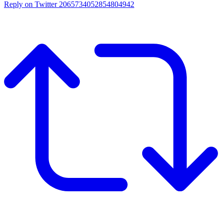
Reply on Twitter 2065734052854804942