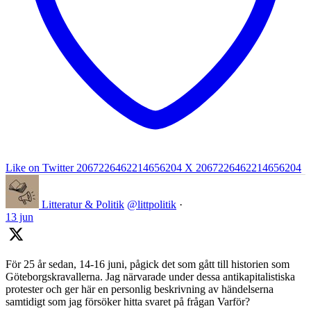
Like on Twitter 2067226462214656204
X
2067226462214656204
Litteratur & Politik
@littpolitik
·
13 jun
För 25 år sedan, 14-16 juni, pågick det som gått till historien som
Göteborgskravallerna. Jag närvarade under dessa antikapitalistiska
protester och ger här en personlig beskrivning av händelserna
samtidigt som jag försöker hitta svaret på frågan Varför?