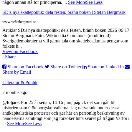
någon annan stå för principerna.
...
See More
See Less
SD:s nya skattepolitik: dela festen, bränn boken | Stefan Bergmark
www.stefanbergmark.se
Artiklar SD:s nya skattepolitik: dela festen, bränn boken 2026-06-17
Stefan Bergmark Foto: Wikimedia Commons (modifierad)
Sverigedemokraterna vill gärna tala om skattebetalarnas pengar som
folkets h...
View on Facebook
·
Share
Share on Facebook
Share on Twitter
Share on Linked In
Share by Email
Litteratur & Politik
2 months ago
@följare: För 25 år sedan, 14-16 juni, pågick det som gått till
historien som Göteborgskravallerna. Jag närvarade under dessa
antikapitalistiska protester och ger här en personlig beskrivning av
händelserna samtidigt som jag försöker hitta svaret på frågan Varför?
...
See More
See Less