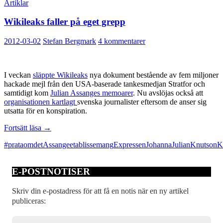
Artiklar
Wikileaks faller på eget grepp
2012-03-02
Stefan Bergmark
4 kommentarer
I veckan
släppte Wikileaks
nya dokument bestående av fem miljoner
hackade mejl från den USA-baserade tankesmedjan Stratfor och
samtidigt kom
Julian Assanges memoarer
. Nu avslöjas också att
organisationen kartlagt
svenska journalister eftersom de anser sig
utsatta för en konspiration.
Wikileaks
Fortsätt läsa
→
faller
#prataomdet
Assange
etablissemang
Expressen
Johanna
Julian
Knutson
K
på
eget
grepp
E-POSTNOTISER
Skriv din e-postadress för att få en notis när en ny artikel
publiceras: