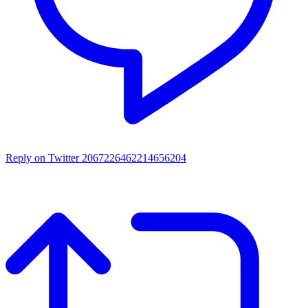
Reply on Twitter 2067226462214656204