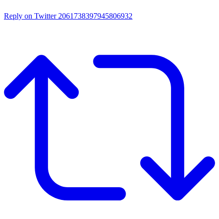
Reply on Twitter 2061738397945806932