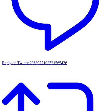
Reply on Twitter 2063977102521565436