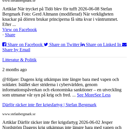
www.stefanbergmark.se
Artiklar När trycket på Tidö blev för tufft 2026-06-08 Stefan
Bergmark Foto: Gerd Altmann (modifierad) När verkligheten
knackar på dörren brukar principerna få sitta kvar i väntrummet.
Efter ...
View on Facebook
·
Share
Share on Facebook
Share on Twitter
Share on Linked In
Share by Email
Litteratur & Politik
2 months ago
@följare: Dagens krig utkämpas inte längre bara med vapen och
soldater. Istället sker striderna i cybervärlden, genom
informationspåverkan och ekonomiska sanktioner – en utveckling
som utmanar vår syn på krig och fred.
...
See More
See Less
Därför räcker inte fler krigsfartyg | Stefan Bergmark
www.stefanbergmark.se
Artiklar Därför räcker inte fler krigsfartyg 2026-06-02 Jesper
Nordström Dagens krig utkämpas inte längre bara med vapen och