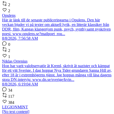
2
2
Opulens
Här är länk till de senaste publiceringarna i Opulens. Den här
veckan bjuder vi på texter om aktuell lyrik, en litterär klassiker från
DDR, film, Kangas klanger(om punk, psych, synth) samt nyskriven
poesi. www.opulens.se?mailpoet_rou...
8/8/2026, 7:56:58 AM
0
2
1
Niklas Orrenius
Hon har varit valobservatör åt Kreml, skrivit åt nazister och kämpat
för ett vitt Sverige. I dag hoppar Nya Tider-grundaren Sanna Hill av,
efter 18 år i extremhögerns tjänst. Jag hoppas många vill läsa dagens
stora DN-intervju: www.dn.se/sverige/kvin...
8/8/2026, 6:19:04 AM
34
117
384
LEGIONMINT
[No text content]