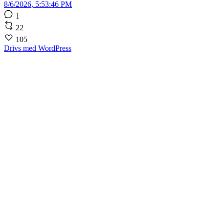
8/6/2026, 5:53:46 PM
1
22
105
Drivs med WordPress