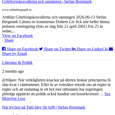
Göteborgskravallerna och sanningen | Stefan Bergmark
www.stefanbergmark.se
Artiklar Göteborgskravallerna och sanningen 2026-06-13 Stefan
Bergmark Lämna en kommentar Dottern Liv fick inte heller lämna
polisens omringning (foto av mig från 21 april 2001) För 25 år
sedan,...
View on Facebook
·
Share
Share on Facebook
Share on Twitter
Share on Linked In
Share by Email
Litteratur & Politik
2 months ago
@följare: När verkligheten knackar på dörren brukar principerna få
sitta kvar i väntrummet. Efter år av tvärsäker retorik om att regler är
regler och att undantag är ett hot mot rättsstaten har regeringen
plötsligt upptäckt att politik också handlar om konsekvenser.
...
See
More
See Less
När trycket på Tidö blev för tufft | Stefan Bergmark