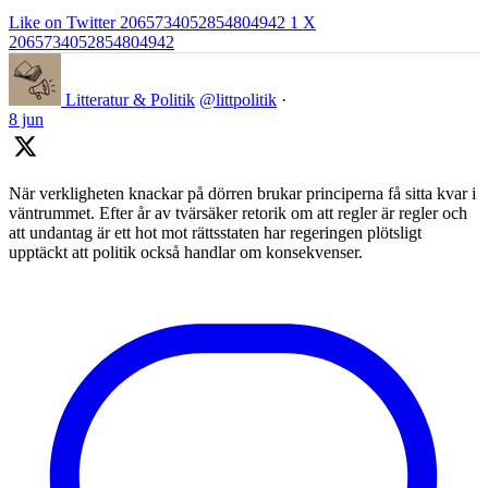
Like on Twitter 2065734052854804942
1
X
2065734052854804942
Litteratur & Politik
@littpolitik
·
8 jun
När verkligheten knackar på dörren brukar principerna få sitta kvar i
väntrummet. Efter år av tvärsäker retorik om att regler är regler och
att undantag är ett hot mot rättsstaten har regeringen plötsligt
upptäckt att politik också handlar om konsekvenser.