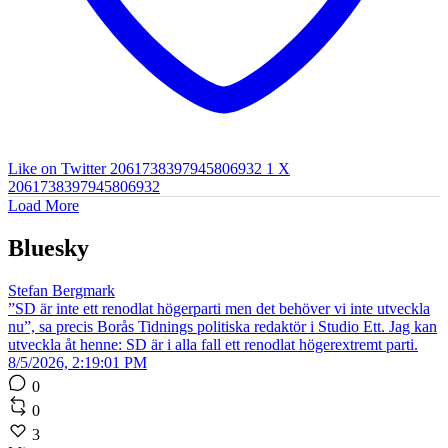
Like on Twitter 2061738397945806932
1
X
2061738397945806932
Load More
Bluesky
Stefan Bergmark
”SD är inte ett renodlat högerparti men det behöver vi inte utveckla
nu”, sa precis Borås Tidnings politiska redaktör i Studio Ett. Jag kan
utveckla åt henne: SD är i alla fall ett renodlat högerextremt parti.
8/5/2026, 2:19:01 PM
0
0
3