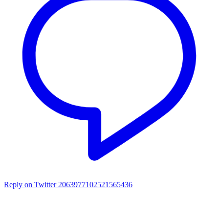
Reply on Twitter 2063977102521565436