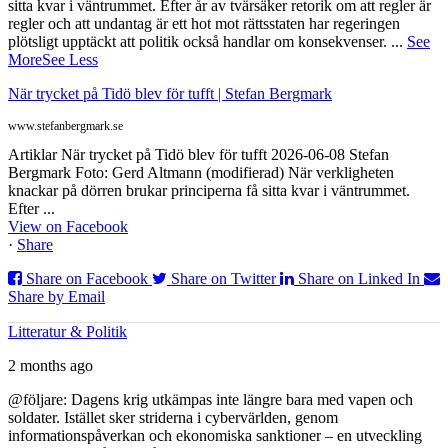
sitta kvar i väntrummet. Efter år av tvärsäker retorik om att regler är
regler och att undantag är ett hot mot rättsstaten har regeringen
plötsligt upptäckt att politik också handlar om konsekvenser.
...
See
More
See Less
När trycket på Tidö blev för tufft | Stefan Bergmark
www.stefanbergmark.se
Artiklar När trycket på Tidö blev för tufft 2026-06-08 Stefan
Bergmark Foto: Gerd Altmann (modifierad) När verkligheten
knackar på dörren brukar principerna få sitta kvar i väntrummet.
Efter ...
View on Facebook
·
Share
Share on Facebook
Share on Twitter
Share on Linked In
Share by Email
Litteratur & Politik
2 months ago
@följare: Dagens krig utkämpas inte längre bara med vapen och
soldater. Istället sker striderna i cybervärlden, genom
informationspåverkan och ekonomiska sanktioner – en utveckling