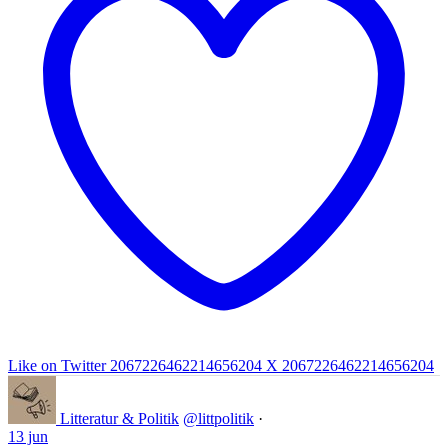
Like on Twitter 2067226462214656204
X
2067226462214656204
Litteratur & Politik
@littpolitik
·
13 jun