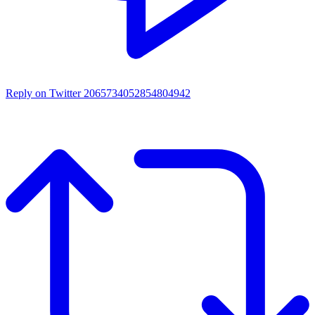
Reply on Twitter 2065734052854804942