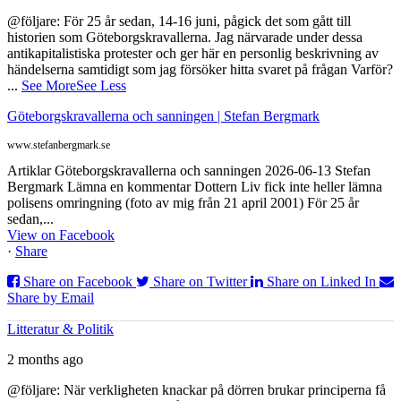
@följare: För 25 år sedan, 14-16 juni, pågick det som gått till
historien som Göteborgskravallerna. Jag närvarade under dessa
antikapitalistiska protester och ger här en personlig beskrivning av
händelserna samtidigt som jag försöker hitta svaret på frågan Varför?
...
See More
See Less
Göteborgskravallerna och sanningen | Stefan Bergmark
www.stefanbergmark.se
Artiklar Göteborgskravallerna och sanningen 2026-06-13 Stefan
Bergmark Lämna en kommentar Dottern Liv fick inte heller lämna
polisens omringning (foto av mig från 21 april 2001) För 25 år
sedan,...
View on Facebook
·
Share
Share on Facebook
Share on Twitter
Share on Linked In
Share by Email
Litteratur & Politik
2 months ago
@följare: När verkligheten knackar på dörren brukar principerna få