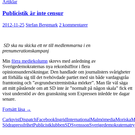
Artiklar
Publicistik är inte censur
2012-11-25
Stefan Bergmark
2 kommentarer
SD ska nu skicka ett nr till medlemmarna i en
prenumerationskampanj
Min
förra mediekolumn
skrevs med anledning av
Sverigedemokraternas nya rekordsiffror i flera
opinionsundersökningar. Den handlade om journalisters svårigheter
att förhålla sig till det tvehövdade partiet med sin både vardagsgråa
framtoning och ”avgrundsextremistiska mörker”. Man får väl säga
att mitt påstående om att SD inte är ”normalt på någon skala” fick ett
visst understöd av den granskning som Expressen inledde tre dagar
senare.
Publicistik
Fortsätt läsa
→
är
Carlqvist
Dispatch
Facebook
Ingrid
International
Malmö
media
Moriska
M
inte
Södra
pressfrihet
Publicistklubben
SD
Svensson
Sverigedemokraterna
try
censur