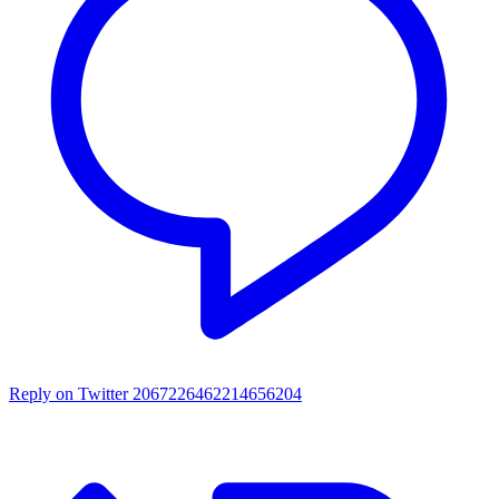
Reply on Twitter 2067226462214656204