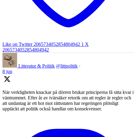
Like on Twitter 2065734052854804942
1
X
2065734052854804942
Litteratur & Politik
@littpolitik
·
8 jun
När verkligheten knackar på dörren brukar principerna få sitta kvar i
väntrummet. Efter år av tvärsäker retorik om att regler är regler och
att undantag är ett hot mot rättsstaten har regeringen plötsligt
upptäckt att politik också handlar om konsekvenser.