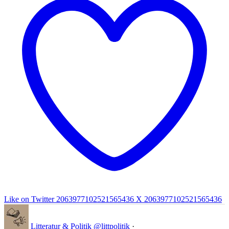
Like on Twitter 2063977102521565436
X
2063977102521565436
Litteratur & Politik
@littpolitik
·