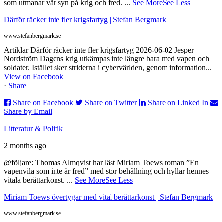
som utmanar vår syn på krig och fred.
...
See More
See Less
Därför räcker inte fler krigsfartyg | Stefan Bergmark
www.stefanbergmark.se
Artiklar Därför räcker inte fler krigsfartyg 2026-06-02 Jesper
Nordström Dagens krig utkämpas inte längre bara med vapen och
soldater. Istället sker striderna i cybervärlden, genom information...
View on Facebook
·
Share
Share on Facebook
Share on Twitter
Share on Linked In
Share by Email
Litteratur & Politik
2 months ago
@följare: Thomas Almqvist har läst Miriam Toews roman ”En
vapenvila som inte är fred” med stor behållning och hyllar hennes
vitala berättarkonst.
...
See More
See Less
Miriam Toews övertygar med vital berättarkonst | Stefan Bergmark
www.stefanbergmark.se