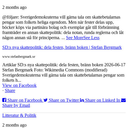
2 months ago
@följare: Sverigedemokraterna vill gärna tala om skattebetalarnas
pengar som folkets heliga egendom. Men när fester delas upp,
böcker köps via partinära bolag och exemplar går till förbränning
framträder en annan skattepolitik: dela notan, runda reglerna och låt
någon annan stå för principerna.
...
See More
See Less
SD:s nya skattepolitik: dela festen, bränn boken | Stefan Bergmark
www.stefanbergmark.se
Artiklar SD:s nya skattepolitik: dela festen, bränn boken 2026-06-17
Stefan Bergmark Foto: Wikimedia Commons (modifierad)
Sverigedemokraterna vill gärna tala om skattebetalarnas pengar som
folkets h...
View on Facebook
·
Share
Share on Facebook
Share on Twitter
Share on Linked In
Share by Email
Litteratur & Politik
2 months ago