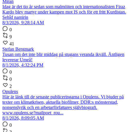
Miran
Idag är det tio år sedan som malmöiten och internationalisten Firaz
Kardo blev martyr under kampen mot IS och för ett fritt Kurdistan.
Şehîd namirin
8/3/2026, 9:28:14 AM
0
9
41
Stefan Bergmark
Tusan om det inte blir middag på stugans veranda ikväll. Äntligen
levererar Umeå!
8/1/2026, 4:32:24 PM
0
0
2
Opulens
Här är länk till de senaste publiceringarna i Opulens. Vi bjuder på
texter om klimatkrisen, aktuella biofilmer, DDR:s mönsterstad,
nonsenslyrik och en arbetarförfattares självbiografi.
www.opulens.se?mailpoet_rou...
8/1/2026, 8:09:05 AM
0