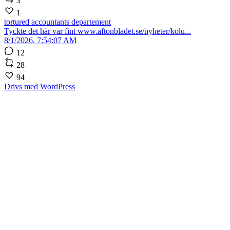
3
1
tortured accountants departement
Tyckte det här var fint www.aftonbladet.se/nyheter/kolu...
8/1/2026, 7:54:07 AM
12
28
94
Drivs med WordPress