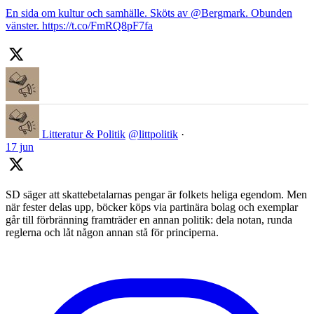
En sida om kultur och samhälle. Sköts av @Bergmark. Obunden
vänster. https://t.co/FmRQ8pF7fa
Litteratur & Politik
@littpolitik
·
17 jun
SD säger att skattebetalarnas pengar är folkets heliga egendom. Men
när fester delas upp, böcker köps via partinära bolag och exemplar
går till förbränning framträder en annan politik: dela notan, runda
reglerna och låt någon annan stå för principerna.