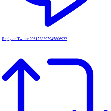
Reply on Twitter 2061738397945806932