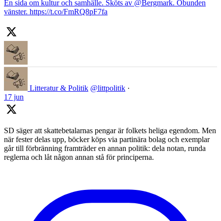
En sida om kultur och samhälle. Sköts av @Bergmark. Obunden
vänster. https://t.co/FmRQ8pF7fa
Litteratur & Politik
@littpolitik
·
17 jun
SD säger att skattebetalarnas pengar är folkets heliga egendom. Men
när fester delas upp, böcker köps via partinära bolag och exemplar
går till förbränning framträder en annan politik: dela notan, runda
reglerna och låt någon annan stå för principerna.