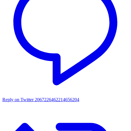
Reply on Twitter 2067226462214656204