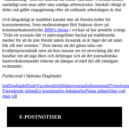
samtidigt som man utför sina vanliga arbetssysslor. Särskilt viktigt är
detta vad gäller engagemang efter att ordinarie arbetsdagen är slut.
Och långsiktigt är snabbhet kanske inte att föredra heller för
konsumenterna. Som mediestrategen Brit Stakson skrev på
kommunikationsbyrån
JMW:s blogg
i veckan så har pendeln svängt.
”Från ett scenario där vi nätevangelister hackat på traditionella
medier för att de inte förstår nätets dynamik så är läget det att nätet
blir allt mer normen.” Hon menar att det gärna talas om
kvalitetsjournalistik men att hon snarare ser en utveckling där det
handlar om att jaga likes och delningar och att det journalistiska
hantverkskunnandet riskerar att slängas ut med det allt ymnigare
twittrandet.
Publicerad i Skånska Dagbladet
brit
Dagbladet
Daily
Facebook
fobi
frilansjournalist
Instagram
IT
jmw
kom
Inläggsnavigering
Föregående inlägg
En konspiratörs bekännelse
Nästa inlägg
Säga vad
man vill
E-POSTNOTISER