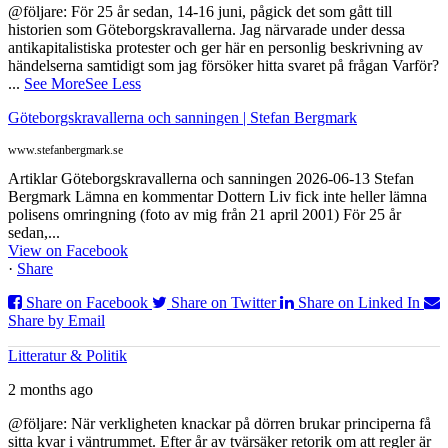
@följare: För 25 år sedan, 14-16 juni, pågick det som gått till
historien som Göteborgskravallerna. Jag närvarade under dessa
antikapitalistiska protester och ger här en personlig beskrivning av
händelserna samtidigt som jag försöker hitta svaret på frågan Varför?
...
See More
See Less
Göteborgskravallerna och sanningen | Stefan Bergmark
www.stefanbergmark.se
Artiklar Göteborgskravallerna och sanningen 2026-06-13 Stefan
Bergmark Lämna en kommentar Dottern Liv fick inte heller lämna
polisens omringning (foto av mig från 21 april 2001) För 25 år
sedan,...
View on Facebook
·
Share
Share on Facebook
Share on Twitter
Share on Linked In
Share by Email
Litteratur & Politik
2 months ago
@följare: När verkligheten knackar på dörren brukar principerna få
sitta kvar i väntrummet. Efter år av tvärsäker retorik om att regler är