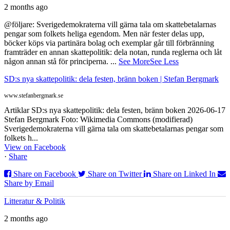
2 months ago
@följare: Sverigedemokraterna vill gärna tala om skattebetalarnas
pengar som folkets heliga egendom. Men när fester delas upp,
böcker köps via partinära bolag och exemplar går till förbränning
framträder en annan skattepolitik: dela notan, runda reglerna och låt
någon annan stå för principerna.
...
See More
See Less
SD:s nya skattepolitik: dela festen, bränn boken | Stefan Bergmark
www.stefanbergmark.se
Artiklar SD:s nya skattepolitik: dela festen, bränn boken 2026-06-17
Stefan Bergmark Foto: Wikimedia Commons (modifierad)
Sverigedemokraterna vill gärna tala om skattebetalarnas pengar som
folkets h...
View on Facebook
·
Share
Share on Facebook
Share on Twitter
Share on Linked In
Share by Email
Litteratur & Politik
2 months ago