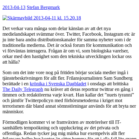
2013-04-13
Stefan Bergmark
Det verkar vara många som delar känslan av att det nya
medielandskapet svämmar över. Twitter, Facebook, Instagram etc är
ju inte bara andra distributionskanaler för samma nyheter som i de
traditionella medierna. Det är också forum för kommunikation och
vi förväntas interagera. Frågan är om vi, som biologiska varelser,
orkar med den hastighet som den tekniska utvecklingen lockar oss
att hålla?
Som om det inte vore nog på fritiden börjar sociala medier ingå i
tjänstebeskrivningen för allt fler. Frilansjournalisten Sam Sundberg
berättade i en
krönika i Svenska Dagbladet
i onsdags att brittiska
The Daily Telegraph
nu kräver att deras reportrar twittrar en gång i
timmen och redaktörerna varje kvart. Han kallar det ”nuets tyranni”
och jämför Twitterpolicyn med förhörsmetoderna i kriget mot
terrorismen där bland annat sömnstörningar används för att bryta ner
människor.
Förmodligen kommer vi se framväxten av motrörelser till IT-
samhällets tempoökning och uppluckring av det privata och
offentliga. Redan tycker jag mig märka hur exempelvis allt fler
frilansare hellre hyr kontor än sitter hemma för att i alla fall lite grann