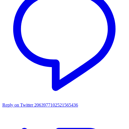
Reply on Twitter 2063977102521565436