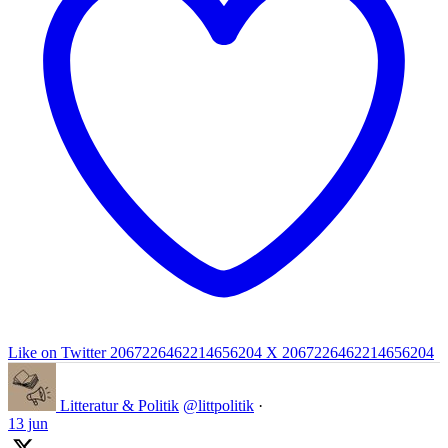
Like on Twitter 2067226462214656204
X
2067226462214656204
Litteratur & Politik
@littpolitik
·
13 jun