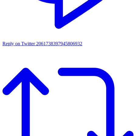
Reply on Twitter 2061738397945806932