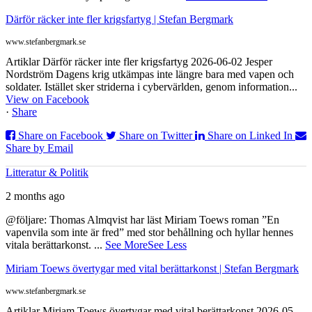
Därför räcker inte fler krigsfartyg | Stefan Bergmark
www.stefanbergmark.se
Artiklar Därför räcker inte fler krigsfartyg 2026-06-02 Jesper
Nordström Dagens krig utkämpas inte längre bara med vapen och
soldater. Istället sker striderna i cybervärlden, genom information...
View on Facebook
·
Share
Share on Facebook
Share on Twitter
Share on Linked In
Share by Email
Litteratur & Politik
2 months ago
@följare: Thomas Almqvist har läst Miriam Toews roman ”En
vapenvila som inte är fred” med stor behållning och hyllar hennes
vitala berättarkonst.
...
See More
See Less
Miriam Toews övertygar med vital berättarkonst | Stefan Bergmark
www.stefanbergmark.se
Artiklar Miriam Toews övertygar med vital berättarkonst 2026-05-