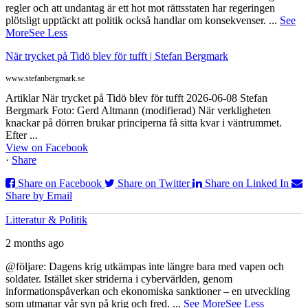
regler och att undantag är ett hot mot rättsstaten har regeringen
plötsligt upptäckt att politik också handlar om konsekvenser.
...
See
More
See Less
När trycket på Tidö blev för tufft | Stefan Bergmark
www.stefanbergmark.se
Artiklar När trycket på Tidö blev för tufft 2026-06-08 Stefan
Bergmark Foto: Gerd Altmann (modifierad) När verkligheten
knackar på dörren brukar principerna få sitta kvar i väntrummet.
Efter ...
View on Facebook
·
Share
Share on Facebook
Share on Twitter
Share on Linked In
Share by Email
Litteratur & Politik
2 months ago
@följare: Dagens krig utkämpas inte längre bara med vapen och
soldater. Istället sker striderna i cybervärlden, genom
informationspåverkan och ekonomiska sanktioner – en utveckling
som utmanar vår syn på krig och fred.
...
See More
See Less