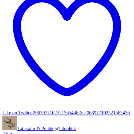
Like on Twitter 2063977102521565436
X
2063977102521565436
Litteratur & Politik
@littpolitik
·
2 jun