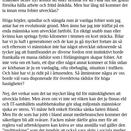
försöka hålla arbete och fritid åtskilda. Men hur lång tid kommer det
ta innan rena fobier utvecklas?
Höga höjder, spindlar och stängda rum är vanliga fobier som jag
antar har en evolutionär grund. Men ännu har jag inte träffat på en
enda människa som utvecklat fartfobi. En riktigt snabb man eller
kvinna kan springa fyrtio kilometer i timmen en kort sträcka. Bilar
har vi ju haft i generationer och de kan ju gå mycket fortare än så
och eftersom vi människor inte har något utvecklat sidoseende så
tycker jag att framförandet av diverse fordon rent instinktivt borde
framkalla en massa rädslor som i förlängningen skapar fobier. Att
inte veta om ett barn, ett djur eller något annat kommer ut från sidan
av körbanan är ju en vardaglig, ofta obehaglig, situation i trafiken.
Och häst har vi ju ridit på i årtusenden. Så åtminstone några av oss
borde väl vara disponerade för överdrivna rädslor för höga
hastigheter?
Nej, det verkar som det tar mycket lång tid för mänskligheten att
utveckla fobier. Men även om vi inte ser röken kan det ju finnas eld
och IT-samhällets snabbhetskultur gör idag miljontals människor
sjuka av stress. Vi måste helt enkelt försöka sänka farten ibland.
Men för de som har jobb i bland annat mediebranschen kommer det
säkerligen bli allt svårare. Facken måste därför göra mer för att
reglera vad arbetsköparen kan kräva av sina anställa vad gäller den
”multitasking” som det innebär att också vara aktiv i sociala medier