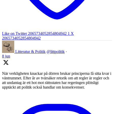
Like on Twitter 2065734052854804942
1
X
2065734052854804942
Litteratur & Politik
@littpolitik
·
8 jun
När verkligheten knackar på dörren brukar principerna få sitta kvar i
väntrummet. Efter år av tvärsäker retorik om att regler är regler och
att undantag är ett hot mot rättsstaten har regeringen plötsligt
upptäckt att politik också handlar om konsekvenser.