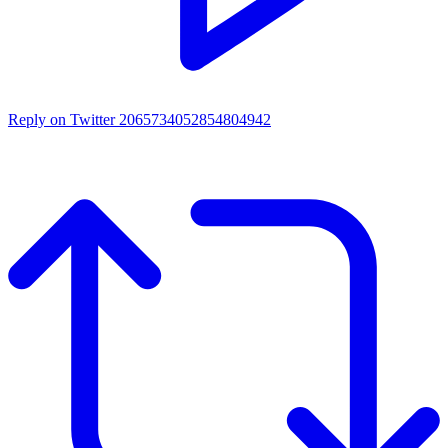
Reply on Twitter 2065734052854804942