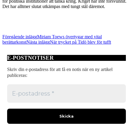
för politiska institutioner att tänka kring. Kriget har inte försvunnit.
Det har alltmer slutat utkämpas med tungt stål däremot.
Inläggsnavigering
Föregående inlägg
Miriam Toews övertygar med vital
berättarkonst
Nästa inlägg
När trycket på Tidö blev för tufft
E-POSTNOTISER
Skriv din e-postadress för att få en notis när en ny artikel
publiceras: