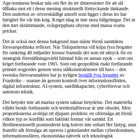
Age-tomtarna brukar tala om fler än tre dimensioner för att slå
tillbaka mot ett i deras mening strukturellt förtryckande tänkande.
Den underton av oöverskådligt amorft som ligger i deras tro har
bärighet för vår tids krig. Kriget idag är inte stora bålgetingar. Det är
den mer skrämmande, svårgreppbara ohyran med massa svarta
prickar.
Det är också mot denna bakgrund man måste förstå samtidens
försvarspolitiska reflexer. När Tidöpartierna vill köpa fyra fregatter
för omkring 40 miljarder kronor framstår det som ett uttryck för en
strategisk föreställningsvärld hämtad från en annan epok – som om
kriget fortfarande vore 1965. Som om geopolitisk makt fortfarande
primärt avgjordes genom stora stålkonstruktioner till havs – den
svenska försvarsmakten har ju nyligen
beställt fyra fregatter
av
Frankrike – snarare än genom kontroll över informationsflöden,
digital infrastruktur, AI-system, satellitkapacitet, cyberförsvar och
autonom teknik.
Det betyder inte att marina system saknar betydelse. Det materiella
våldet består fortfarande och territorialförsvar är inte obsolet. Men
proportionerna avslöjar ett djupare problem: en oförmåga att förstå
vilken typ av konflikt som faktiskt formar vår samtid. Ett
flerdimensionellt postmodernt krig kräver inte enbart fler fartyg, utan
framför allt förmåga att operera i gränslandet mellan cyberdomänen,
informationssfären, ekonomiska nätverk och teknologisk