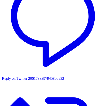
Reply on Twitter 2061738397945806932