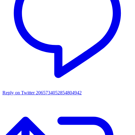
Reply on Twitter 2065734052854804942