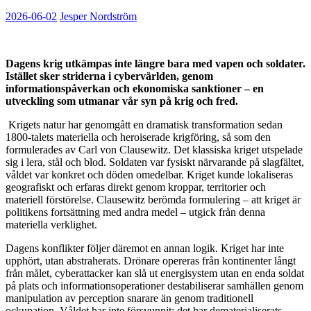
2026-06-02
Jesper Nordström
Dagens krig utkämpas inte längre bara med vapen och soldater.
Istället sker striderna i cybervärlden, genom
informationspåverkan och ekonomiska sanktioner – en
utveckling som utmanar vår syn på krig och fred.
Krigets natur har genomgått en dramatisk transformation sedan
1800-talets materiella och heroiserade krigföring, så som den
formulerades av Carl von Clausewitz. Det klassiska kriget utspelade
sig i lera, stål och blod. Soldaten var fysiskt närvarande på slagfältet,
våldet var konkret och döden omedelbar. Kriget kunde lokaliseras
geografiskt och erfaras direkt genom kroppar, territorier och
materiell förstörelse. Clausewitz berömda formulering – att kriget är
politikens fortsättning med andra medel – utgick från denna
materiella verklighet.
Dagens konflikter följer däremot en annan logik. Kriget har inte
upphört, utan abstraherats. Drönare opereras från kontinenter långt
från målet, cyberattacker kan slå ut energisystem utan en enda soldat
på plats och informationsoperationer destabiliserar samhällen genom
manipulation av perception snarare än genom traditionell
ockupation. Våldet har inte försvunnit; det har dematerialiserats.