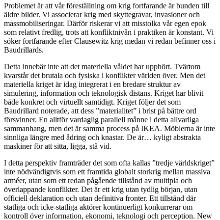
Problemet är att vår föreställning om krig fortfarande är bunden till
äldre bilder. Vi associerar krig med skyttegravar, invasioner och
massmobiliseringar. Därför riskerar vi att misstolka vår egen epok
som relativt fredlig, trots att konfliktnivån i praktiken är konstant. Vi
söker fortfarande efter Clausewitz krig medan vi redan befinner oss i
Baudrillards.
Detta innebär inte att det materiella våldet har upphört. Tvärtom
kvarstår det brutala och fysiska i konflikter världen över. Men det
materiella kriget är idag integrerat i en bredare struktur av
simulering, information och teknologisk distans. Kriget har blivit
både konkret och virtuellt samtidigt. Kriget följer det som
Baudrillard noterade, att dess ”materialitet” i brist på bättre ord
försvinner. En alltför vardaglig parallell månne i detta allvarliga
sammanhang, men det är samma process på IKEA. Möblerna är inte
sinnliga längre med ådring och knastar. De är… kyligt abstrakta
maskiner för att sitta, ligga, stå vid.
I detta perspektiv framträder det som ofta kallas ”tredje världskriget”
inte nödvändigtvis som ett framtida globalt storkrig mellan massiva
arméer, utan som ett redan pågående tillstånd av multipla och
överlappande konflikter. Det är ett krig utan tydlig början, utan
officiell deklaration och utan definitiva fronter. Ett tillstånd där
statliga och icke-statliga aktörer kontinuerligt konkurrerar om
kontroll över information, ekonomi, teknologi och perception. New