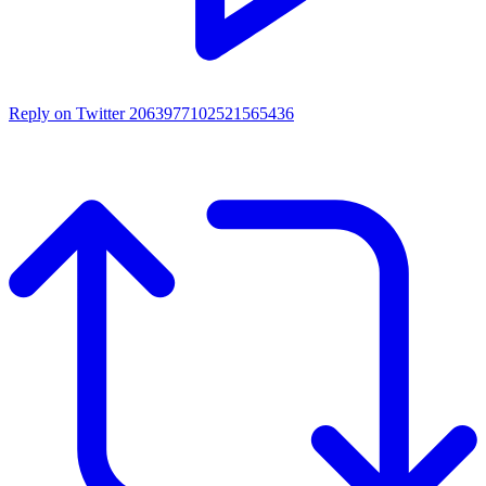
Reply on Twitter 2063977102521565436