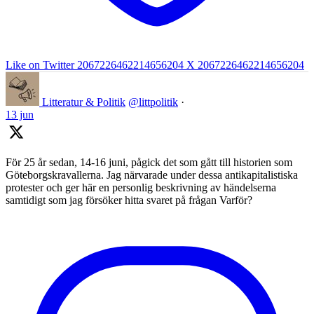
Like on Twitter 2067226462214656204
X
2067226462214656204
Litteratur & Politik
@littpolitik
·
13 jun
För 25 år sedan, 14-16 juni, pågick det som gått till historien som
Göteborgskravallerna. Jag närvarade under dessa antikapitalistiska
protester och ger här en personlig beskrivning av händelserna
samtidigt som jag försöker hitta svaret på frågan Varför?