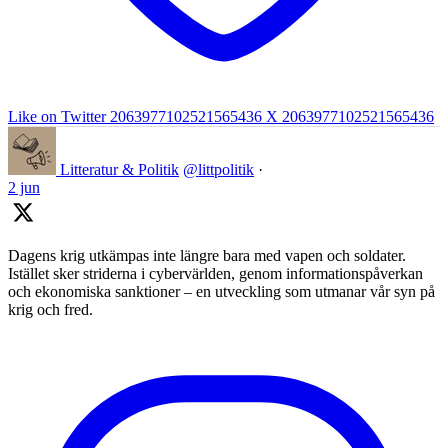
Like on Twitter 2063977102521565436
X
2063977102521565436
Litteratur & Politik
@littpolitik
·
2 jun
Dagens krig utkämpas inte längre bara med vapen och soldater.
Istället sker striderna i cybervärlden, genom informationspåverkan
och ekonomiska sanktioner – en utveckling som utmanar vår syn på
krig och fred.