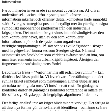
infrastruktur.
Fyrtio miljarder investerade i avancerat cyberförsvar, AI-driven
underrättelsekapacitet, drönarsystem, satellitobservation,
informationssäkerhet och offensiv digital kompetens hade sannolikt
stärkt Sveriges strategiska position betydligt mer än ytterligare några
symboliskt imponerande plattformar från den industriella
krigsepoken. Det moderna kriget vinns inte nödvändigtvis av den
som kontrollerar havet, utan av den som kontrollerar
informationsmiljön och de system som organiserar
verklighetsuppfattningen. På sätt och vis skulle ”gubben i skogen
med hagelgeväret” kunna ses som Sveriges styrka. Närmast
axiomatiskt ses Stockholm som världens svåraste stad att inta, om
man läser elementa inom urban krigsföringsteori. Återigen den
fragmenterade småskalighetens fördel.
Baudrillards fråga – ”Varför har inte allt redan försvunnit?” – kan
därför också läsas politiskt. Vi lever kvar i föreställningen om det
synliga kriget samtidigt som maktkampen alltmer utspelar sig i
abstrakta och digitala rum. Vi fortsätter att rusta för gårdagens
konflikter därför att gårdagens konflikter fortfarande är lättare att
föreställa sig. Slagskeppet är begripligt; algoritmen är det inte.
Det farliga är alltså inte att kriget blivit mindre verkligt. Det farliga är
att dess nya former gör det svårare att identifiera – och ännu svårare