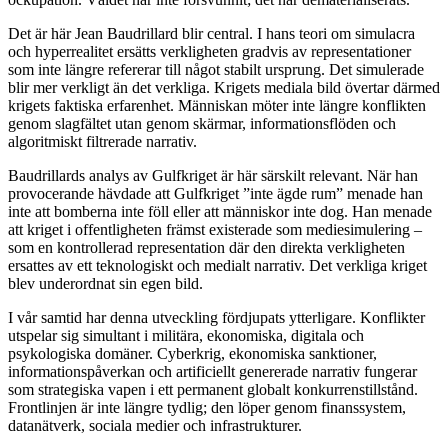
Det är här Jean Baudrillard blir central. I hans teori om simulacra
och hyperrealitet ersätts verkligheten gradvis av representationer
som inte längre refererar till något stabilt ursprung. Det simulerade
blir mer verkligt än det verkliga. Krigets mediala bild övertar därmed
krigets faktiska erfarenhet. Människan möter inte längre konflikten
genom slagfältet utan genom skärmar, informationsflöden och
algoritmiskt filtrerade narrativ.
Baudrillards analys av Gulfkriget är här särskilt relevant. När han
provocerande hävdade att Gulfkriget ”inte ägde rum” menade han
inte att bomberna inte föll eller att människor inte dog. Han menade
att kriget i offentligheten främst existerade som mediesimulering –
som en kontrollerad representation där den direkta verkligheten
ersattes av ett teknologiskt och medialt narrativ. Det verkliga kriget
blev underordnat sin egen bild.
I vår samtid har denna utveckling fördjupats ytterligare. Konflikter
utspelar sig simultant i militära, ekonomiska, digitala och
psykologiska domäner. Cyberkrig, ekonomiska sanktioner,
informationspåverkan och artificiellt genererade narrativ fungerar
som strategiska vapen i ett permanent globalt konkurrenstillstånd.
Frontlinjen är inte längre tydlig; den löper genom finanssystem,
datanätverk, sociala medier och infrastrukturer.