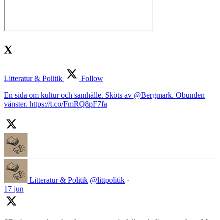
X
Litteratur & Politik
Follow
En sida om kultur och samhälle. Sköts av @Bergmark. Obunden
vänster. https://t.co/FmRQ8pF7fa
Litteratur & Politik
@littpolitik
·
17 jun