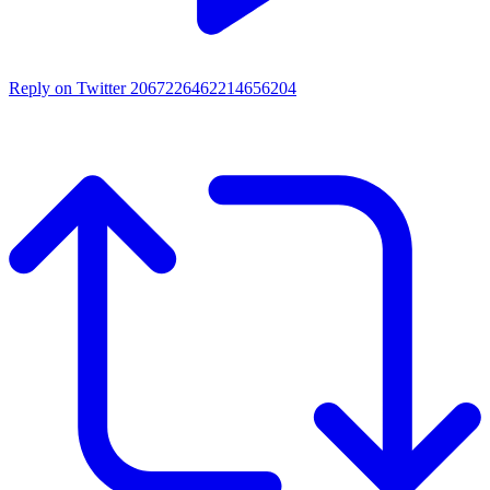
Reply on Twitter 2067226462214656204