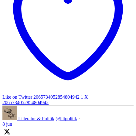
Like on Twitter 2065734052854804942
1
X
2065734052854804942
Litteratur & Politik
@littpolitik
·
8 jun