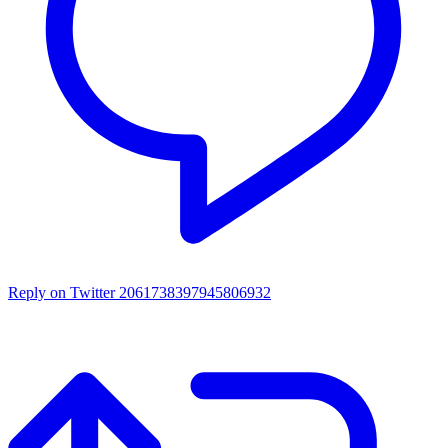
Reply on Twitter 2061738397945806932