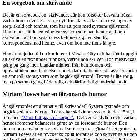
En sorgebok om skrivande
Det är en sorgebok om skrivande, där hon försöker besvara frågan
varför hon skriver. För varje nytt försök avtäcker hon nya lager av
sorg, skuld och tomhet, som har att göra med systerns självmord.
Hon minns att det en gång var systern som bad henne att börja
skriva och att hon sedan dess befinner sig i en ständig
korrespondens med henne, även om hon inte finns längre.
Hon är inbjuden till en konferens i Mexico City och har fått i uppgift
att skriva en text under rubriken, varför hon skriver. Hon misslyckas
gång på gång men blandar minnen från barndomen och
uppväxttiden med händelser i nuet, där ofta hennes storasyster spelar
en stor roll, storasystern som begick självmord. Texten är lite rörig,
men på samma gång både rolig och därför riktigt underhållande.
Miriam Toews har en försonande humor
Är självmordet ett alternativ till skrivandet? Systern tystnade och
begick sedan självmord. Toews har skrivit om syskonkärlek förut, i
romanen
”Mina futtiga, små sorger”.
. Det vemodsfyllda och svarta i
hennes romaner balanseras gärna av en försonande humor. Den
humor hon använder sig av är absurd och drar gärna åt det groteska.
Miriam Toews är en mycket skicklig författare och skriver hela tiden
med en livsbejakande berättarglädje. Det finns, kort sagt, alltid en