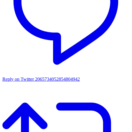
Reply on Twitter 2065734052854804942