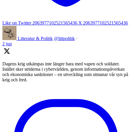
Like on Twitter 2063977102521565436
X
2063977102521565436
Litteratur & Politik
@littpolitik
·
2 jun
Dagens krig utkämpas inte längre bara med vapen och soldater.
Istället sker striderna i cybervärlden, genom informationspåverkan
och ekonomiska sanktioner – en utveckling som utmanar vår syn på
krig och fred.