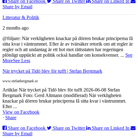
Share on Facebook
Share on Twitter
Share on Linked In
Share by Email
Litteratur & Politik
2 months ago
@följare: När verkligheten knackar på dörren brukar principerna få
sitta kvar i väntrummet. Efter år av tvärsäker retorik om att regler är
regler och att undantag är ett hot mot rättsstaten har regeringen
plötsligt upptäckt att politik också handlar om konsekvenser.
...
See
More
See Less
När trycket på Tidö blev för tufft | Stefan Bergmark
www.stefanbergmark.se
Artiklar När trycket på Tidö blev för tufft 2026-06-08 Stefan
Bergmark Foto: Gerd Altmann (modifierad) När verkligheten
knackar på dörren brukar principerna få sitta kvar i väntrummet.
Efter ...
View on Facebook
·
Share
Share on Facebook
Share on Twitter
Share on Linked In
Share by Email