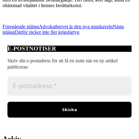
ohämmad vitalitet i hennes berättarkonst.
Inläggsnavigering
Föregående inlägg
Advokatbrevet är den nya munkaveln
Nästa
inlägg
Därför räcker inte fler krigsfartyg
E-POSTNOTISER
Skriv din e-postadress för att få en notis när en ny artikel
publiceras:
Arkiv