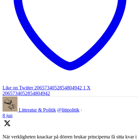
Like on Twitter 2065734052854804942
1
X
2065734052854804942
Litteratur & Politik
@littpolitik
·
8 jun
När verkligheten knackar på dörren brukar principerna få sitta kvar i