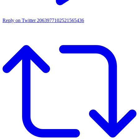
Reply on Twitter 2063977102521565436