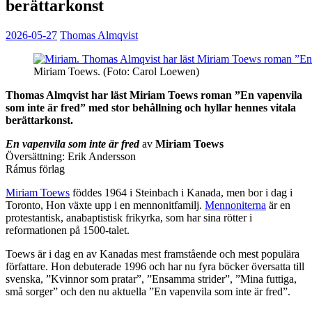
berättarkonst
2026-05-27
Thomas Almqvist
Miriam Toews. (Foto: Carol Loewen)
Thomas Almqvist har läst Miriam Toews roman ”En vapenvila
som inte är fred” med stor behållning och hyllar hennes vitala
berättarkonst.
En vapenvila som inte är fred
av
Miriam Toews
Översättning: Erik Andersson
Rámus förlag
Miriam Toews
föddes 1964 i Steinbach i Kanada, men bor i dag i
Toronto, Hon växte upp i en mennonitfamilj.
Mennoniterna
är en
protestantisk, anabaptistisk frikyrka, som har sina rötter i
reformationen på 1500-talet.
Toews är i dag en av Kanadas mest framstående och mest populära
författare. Hon debuterade 1996 och har nu fyra böcker översatta till
svenska, ”Kvinnor som pratar”, ”Ensamma strider”, ”Mina futtiga,
små sorger” och den nu aktuella ”En vapenvila som inte är fred”.