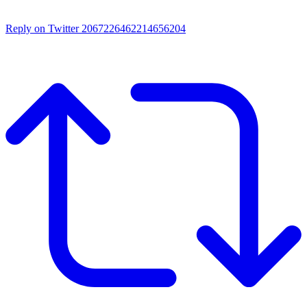
Reply on Twitter 2067226462214656204