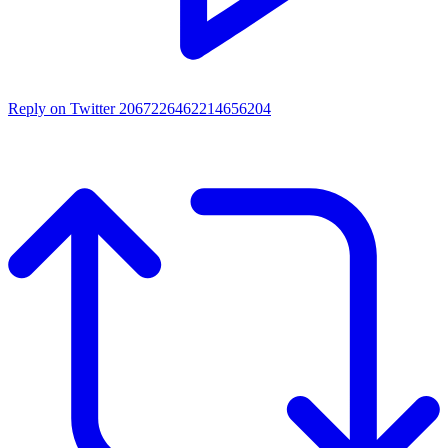
Reply on Twitter 2067226462214656204