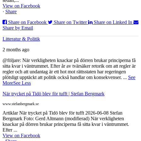
sedan,...
View on Facebook
·
Share
Share on Facebook
Share on Twitter
Share on Linked In
Share by Email
Litteratur & Politik
2 months ago
@följare: När verkligheten knackar på dörren brukar principerna få
sitta kvar i väntrummet. Efter år av tvärsäker retorik om att regler är
regler och att undantag är ett hot mot rättsstaten har regeringen
plötsligt upptäckt att politik också handlar om konsekvenser.
...
See
More
See Less
När trycket på Tidö blev för tufft | Stefan Bergmark
www.stefanbergmark.se
Artiklar När trycket på Tidö blev för tufft 2026-06-08 Stefan
Bergmark Foto: Gerd Altmann (modifierad) När verkligheten
knackar på dörren brukar principerna få sitta kvar i väntrummet.
Efter ...
View on Facebook