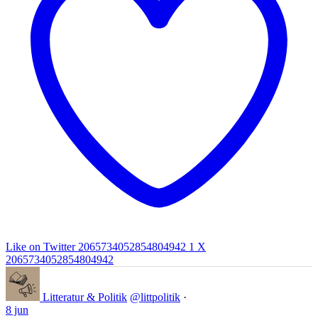
Like on Twitter 2065734052854804942
1
X
2065734052854804942
Litteratur & Politik
@littpolitik
·
8 jun