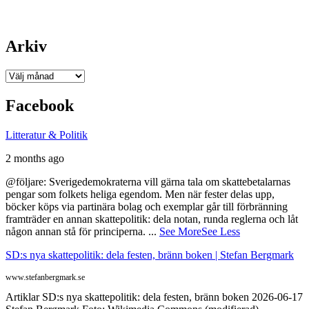
Arkiv
Arkiv
Facebook
Litteratur & Politik
2 months ago
@följare: Sverigedemokraterna vill gärna tala om skattebetalarnas
pengar som folkets heliga egendom. Men när fester delas upp,
böcker köps via partinära bolag och exemplar går till förbränning
framträder en annan skattepolitik: dela notan, runda reglerna och låt
någon annan stå för principerna.
...
See More
See Less
SD:s nya skattepolitik: dela festen, bränn boken | Stefan Bergmark
www.stefanbergmark.se
Artiklar SD:s nya skattepolitik: dela festen, bränn boken 2026-06-17