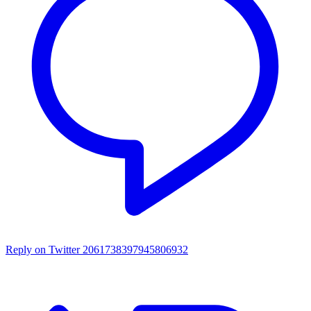
Reply on Twitter 2061738397945806932