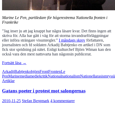
Marine Le Pen, partiledare för högerextrema Nationella fronten i
Frankrike
”Jag inser ju att jag knappt har några läsare kvar. Det finns ingen att
skriva för. Alla har gått i väg för att storma invandrarförläggningar
eller införa strängare visumregler.”
I måndags skrev
författaren,
journalisten och fd soldaten Arkadij Babtjenko en artikel i DN som
fick stor spridning på nätet. Enligt kulturchef Björn Wiman kan den
också vara den mest nattsvarta han någonsin publicerat.
Nationalisterna
Fortsätt läsa
→
är
Arkadij
Babtjenko
björn
Front
Fronten
Le
inga
Pen
Marine
media
mediekritik
National
nationalism
Nationella
rasism
ryss
underdogs
Artiklar
Gatans poeter i protest mot salongernas
2010-11-25
Stefan Bergmark
4 kommentarer