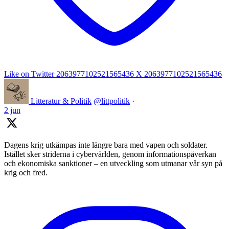
Like on Twitter 2063977102521565436
X
2063977102521565436
Litteratur & Politik
@littpolitik
·
2 jun
Dagens krig utkämpas inte längre bara med vapen och soldater.
Istället sker striderna i cybervärlden, genom informationspåverkan
och ekonomiska sanktioner – en utveckling som utmanar vår syn på
krig och fred.