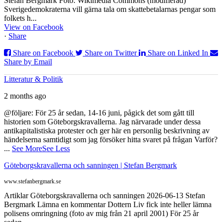
Stefan Bergmark Foto: Wikimedia Commons (modifierad)
Sverigedemokraterna vill gärna tala om skattebetalarnas pengar som
folkets h...
View on Facebook
·
Share
Share on Facebook
Share on Twitter
Share on Linked In
Share by Email
Litteratur & Politik
2 months ago
@följare: För 25 år sedan, 14-16 juni, pågick det som gått till
historien som Göteborgskravallerna. Jag närvarade under dessa
antikapitalistiska protester och ger här en personlig beskrivning av
händelserna samtidigt som jag försöker hitta svaret på frågan Varför?
...
See More
See Less
Göteborgskravallerna och sanningen | Stefan Bergmark
www.stefanbergmark.se
Artiklar Göteborgskravallerna och sanningen 2026-06-13 Stefan
Bergmark Lämna en kommentar Dottern Liv fick inte heller lämna
polisens omringning (foto av mig från 21 april 2001) För 25 år