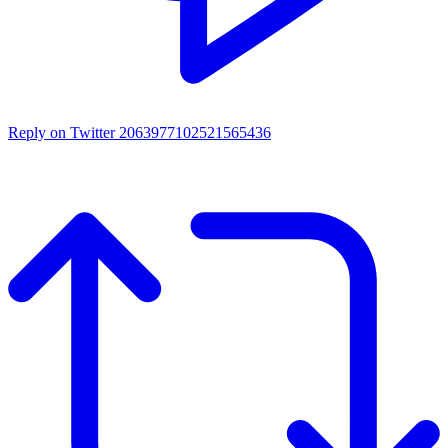
Reply on Twitter 2063977102521565436