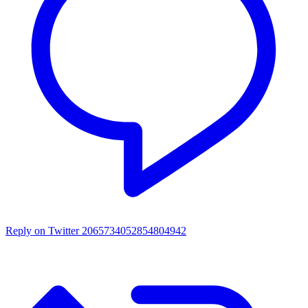
Reply on Twitter 2065734052854804942