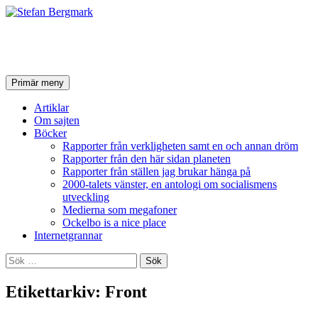
Stefan Bergmark
Sök
Hoppa
Primär meny
till
innehåll
Artiklar
Om sajten
Böcker
Rapporter från verkligheten samt en och annan dröm
Rapporter från den här sidan planeten
Rapporter från ställen jag brukar hänga på
2000-talets vänster, en antologi om socialismens
utveckling
Medierna som megafoner
Ockelbo is a nice place
Internetgrannar
Sök
efter:
Etikettarkiv: Front