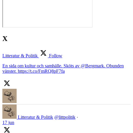
X
Litteratur & Politik
Follow
En sida om kultur och samhälle. Sköts av @Bergmark. Obunden
vänster. https://t.co/FmRQ8pF7fa
Litteratur & Politik
@littpolitik
·
17 jun