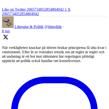
Like on Twitter 2065734052854804942
1
X
2065734052854804942
Litteratur & Politik
@littpolitik
·
8 jun
När verkligheten knackar på dörren brukar principerna få sitta kvar i
väntrummet. Efter år av tvärsäker retorik om att regler är regler och
att undantag är ett hot mot rättsstaten har regeringen plötsligt
upptäckt att politik också handlar om konsekvenser.