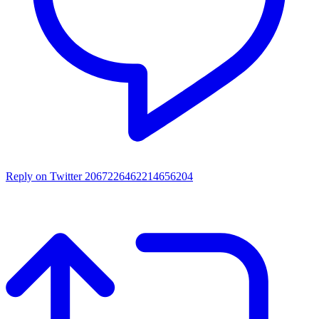
Reply on Twitter 2067226462214656204