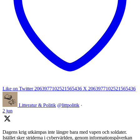
Like on Twitter 2063977102521565436
X
2063977102521565436
Litteratur & Politik
@littpolitik
·
2 jun
Dagens krig utkämpas inte längre bara med vapen och soldater.
Istället sker striderna i cybervärlden, genom informationspåverkan