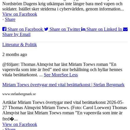
Nordström Dagens krig utkämpas inte längre bara med vapen och
soldater. Istället sker striderna i cybervärlden, genom information...
View on Facebook
·
Share
Share on Facebook
Share on Twitter
Share on Linked In
Share by Email
Litteratur & Politik
2 months ago
@följare: Thomas Almqvist har läst Miriam Toews roman ”En
vapenvila som inte är fred” med stor behållning och hyllar hennes
vitala berättarkonst.
...
See More
See Less
Miriam Toews övertygar med vital berättarkonst | Stefan Bergmark
www.stefanbergmark.se
Artiklar Miriam Toews övertygar med vital berättarkonst 2026-05-
27 Thomas Almqvist Miriam Toews. (Foto: Carol Loewen) Thomas
Almqvist har läst Miriam Toews roman ”En vapenvila som inte är
fred�...
View on Facebook
·
Share