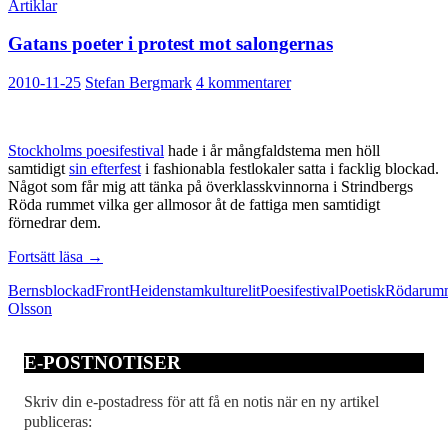
Artiklar
Gatans poeter i protest mot salongernas
2010-11-25
Stefan Bergmark
4 kommentarer
Stockholms poesifestival
hade i år mångfaldstema men höll
samtidigt
sin efterfest
i fashionabla festlokaler satta i facklig blockad.
Något som får mig att tänka på överklasskvinnorna i Strindbergs
Röda rummet vilka ger allmosor åt de fattiga men samtidigt
förnedrar dem.
Gatans
Fortsätt läsa
→
poeter
Berns
blockad
Front
Heidenstam
kulturelit
Poesifestival
Poetisk
Röda
rum
i
Olsson
protest
mot
salongernas
E-POSTNOTISER
Skriv din e-postadress för att få en notis när en ny artikel
publiceras: