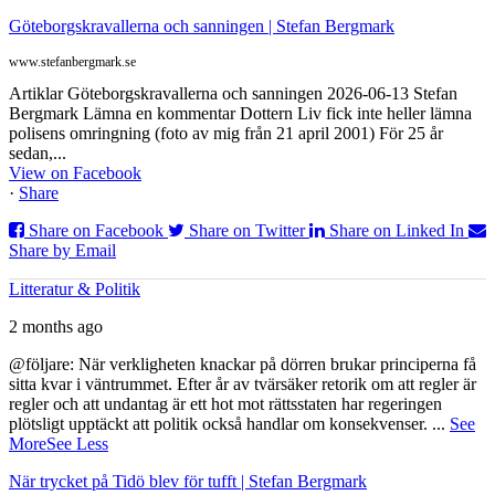
Göteborgskravallerna och sanningen | Stefan Bergmark
www.stefanbergmark.se
Artiklar Göteborgskravallerna och sanningen 2026-06-13 Stefan
Bergmark Lämna en kommentar Dottern Liv fick inte heller lämna
polisens omringning (foto av mig från 21 april 2001) För 25 år
sedan,...
View on Facebook
·
Share
Share on Facebook
Share on Twitter
Share on Linked In
Share by Email
Litteratur & Politik
2 months ago
@följare: När verkligheten knackar på dörren brukar principerna få
sitta kvar i väntrummet. Efter år av tvärsäker retorik om att regler är
regler och att undantag är ett hot mot rättsstaten har regeringen
plötsligt upptäckt att politik också handlar om konsekvenser.
...
See
More
See Less
När trycket på Tidö blev för tufft | Stefan Bergmark