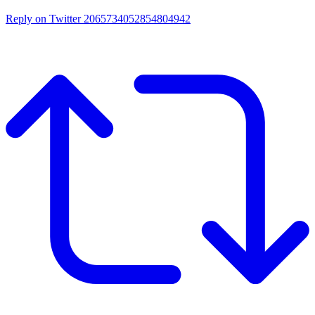
Reply on Twitter 2065734052854804942