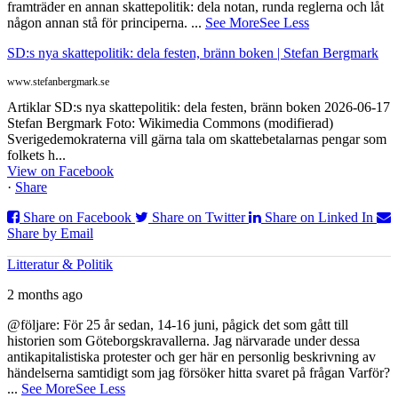
framträder en annan skattepolitik: dela notan, runda reglerna och låt
någon annan stå för principerna.
...
See More
See Less
SD:s nya skattepolitik: dela festen, bränn boken | Stefan Bergmark
www.stefanbergmark.se
Artiklar SD:s nya skattepolitik: dela festen, bränn boken 2026-06-17
Stefan Bergmark Foto: Wikimedia Commons (modifierad)
Sverigedemokraterna vill gärna tala om skattebetalarnas pengar som
folkets h...
View on Facebook
·
Share
Share on Facebook
Share on Twitter
Share on Linked In
Share by Email
Litteratur & Politik
2 months ago
@följare: För 25 år sedan, 14-16 juni, pågick det som gått till
historien som Göteborgskravallerna. Jag närvarade under dessa
antikapitalistiska protester och ger här en personlig beskrivning av
händelserna samtidigt som jag försöker hitta svaret på frågan Varför?
...
See More
See Less