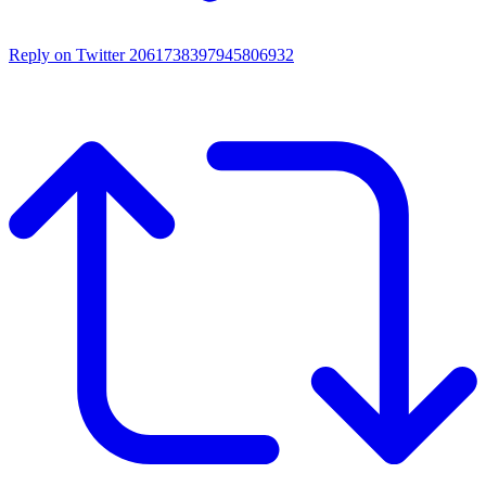
Reply on Twitter 2061738397945806932