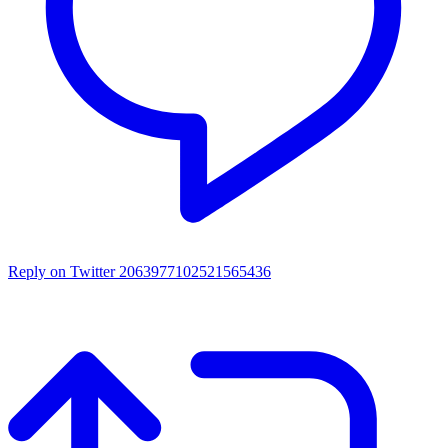
Reply on Twitter 2063977102521565436