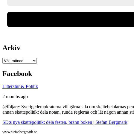
Arkiv
Arkiv
Facebook
Litteratur & Politik
2 months ago
@följare: Sverigedemokraterna vill gärna tala om skattebetalarnas pen
annan skattepolitik: dela notan, runda reglerna och låt någon annan st
SD:s nya skattepolitik: dela festen, bränn boken | Stefan Bergmark
www.stefanbergmark.se