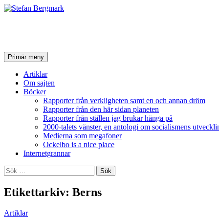
Stefan Bergmark
Sök
Hoppa
Primär meny
till
innehåll
Artiklar
Om sajten
Böcker
Rapporter från verkligheten samt en och annan dröm
Rapporter från den här sidan planeten
Rapporter från ställen jag brukar hänga på
2000-talets vänster, en antologi om socialismens utveckli
Medierna som megafoner
Ockelbo is a nice place
Internetgrannar
Sök
efter:
Etikettarkiv: Berns
Artiklar