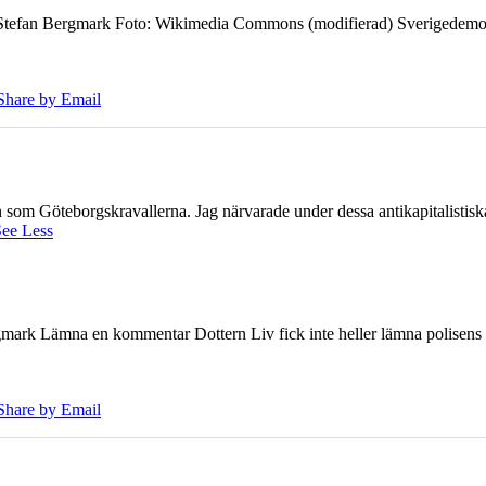
7 Stefan Bergmark Foto: Wikimedia Commons (modifierad) Sverigedemokra
Share by Email
ien som Göteborgskravallerna. Jag närvarade under dessa antikapitalistis
ee Less
ark Lämna en kommentar Dottern Liv fick inte heller lämna polisens om
Share by Email