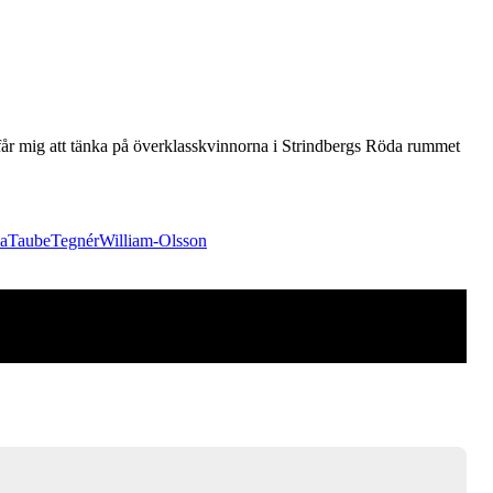
m får mig att tänka på överklasskvinnorna i Strindbergs Röda rummet
na
Taube
Tegnér
William-Olsson