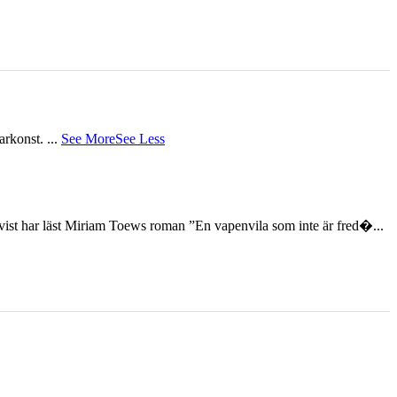
tarkonst.
...
See More
See Less
st har läst Miriam Toews roman ”En vapenvila som inte är fred�...