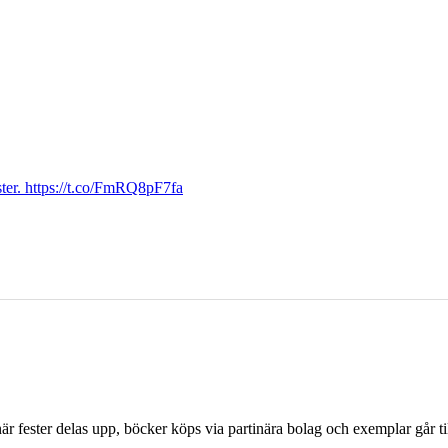
ter. https://t.co/FmRQ8pF7fa
r fester delas upp, böcker köps via partinära bolag och exemplar går til