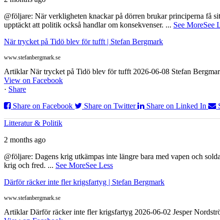
@följare: När verkligheten knackar på dörren brukar principerna få sitta
upptäckt att politik också handlar om konsekvenser.
...
See More
See 
När trycket på Tidö blev för tufft | Stefan Bergmark
www.stefanbergmark.se
Artiklar När trycket på Tidö blev för tufft 2026-06-08 Stefan Bergmar
View on Facebook
·
Share
Share on Facebook
Share on Twitter
Share on Linked In
Litteratur & Politik
2 months ago
@följare: Dagens krig utkämpas inte längre bara med vapen och soldat
krig och fred.
...
See More
See Less
Därför räcker inte fler krigsfartyg | Stefan Bergmark
www.stefanbergmark.se
Artiklar Därför räcker inte fler krigsfartyg 2026-06-02 Jesper Nordstr