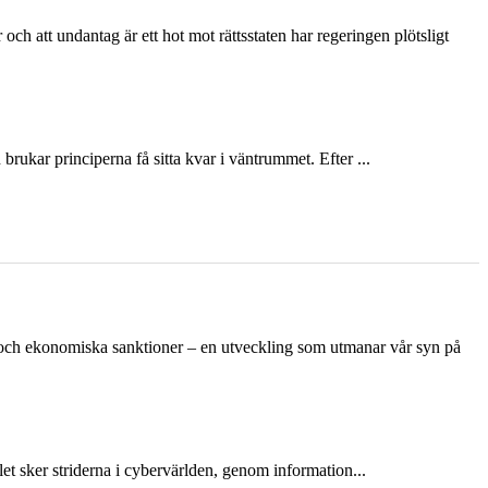
och att undantag är ett hot mot rättsstaten har regeringen plötsligt
ukar principerna få sitta kvar i väntrummet. Efter ...
n och ekonomiska sanktioner – en utveckling som utmanar vår syn på
et sker striderna i cybervärlden, genom information...