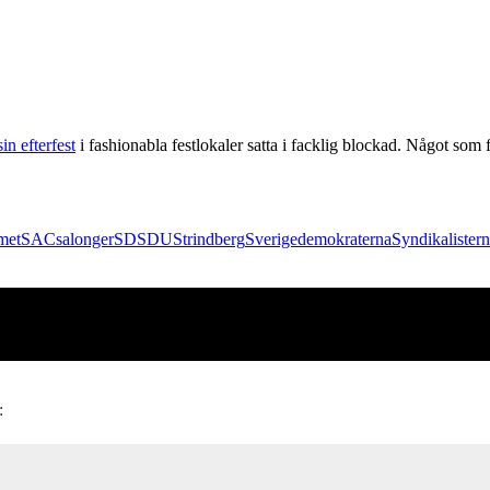
sin efterfest
i fashionabla festlokaler satta i facklig blockad. Något so
met
SAC
salonger
SD
SDU
Strindberg
Sverigedemokraterna
Syndikalister
: