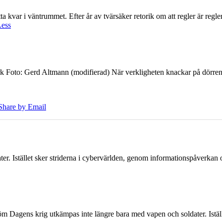
 kvar i väntrummet. Efter år av tvärsäker retorik om att regler är regler 
Less
k Foto: Gerd Altmann (modifierad) När verkligheten knackar på dörren br
Share by Email
er. Istället sker striderna i cybervärlden, genom informationspåverka
öm Dagens krig utkämpas inte längre bara med vapen och soldater. Iställ