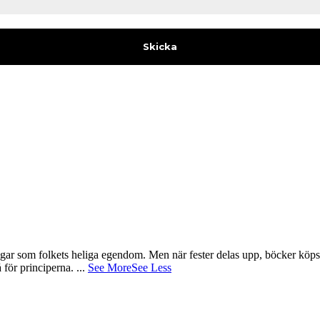
gar som folkets heliga egendom. Men när fester delas upp, böcker köps 
å för principerna.
...
See More
See Less