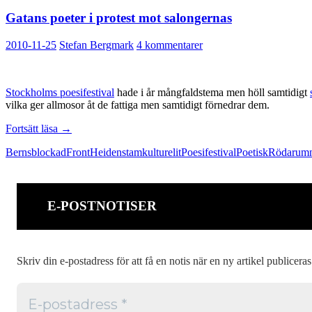
Gatans poeter i protest mot salongernas
2010-11-25
Stefan Bergmark
4 kommentarer
Stockholms poesifestival
hade i år mångfaldstema men höll samtidigt
vilka ger allmosor åt de fattiga men samtidigt förnedrar dem.
Gatans
Fortsätt läsa
→
poeter
Berns
blockad
Front
Heidenstam
kulturelit
Poesifestival
Poetisk
Röda
rum
i
protest
mot
salongernas
E-POSTNOTISER
Skriv din e-postadress för att få en notis när en ny artikel publiceras