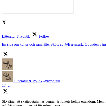
X
Litteratur & Politik
Follow
En sida om kultur och samhälle. Sköts av @Bergmark. Obunden väns
Litteratur & Politik
@littpolitik
·
17 jun
SD säger att skattebetalarnas pengar är folkets heliga egendom. Men nä
och låt någon annan stå för principerna.