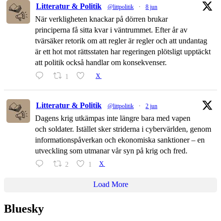
Litteratur & Politik
@littpolitik
·
8 jun
När verkligheten knackar på dörren brukar
principerna få sitta kvar i väntrummet. Efter år av
tvärsäker retorik om att regler är regler och att undantag
är ett hot mot rättsstaten har regeringen plötsligt upptäckt
att politik också handlar om konsekvenser.
1
X
Litteratur & Politik
@littpolitik
·
2 jun
Dagens krig utkämpas inte längre bara med vapen
och soldater. Istället sker striderna i cybervärlden, genom
informationspåverkan och ekonomiska sanktioner – en
utveckling som utmanar vår syn på krig och fred.
2
1
X
Load More
Bluesky