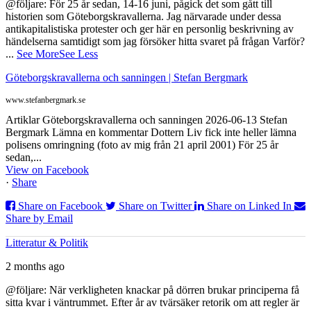
@följare: För 25 år sedan, 14-16 juni, pågick det som gått till
historien som Göteborgskravallerna. Jag närvarade under dessa
antikapitalistiska protester och ger här en personlig beskrivning av
händelserna samtidigt som jag försöker hitta svaret på frågan Varför?
...
See More
See Less
Göteborgskravallerna och sanningen | Stefan Bergmark
www.stefanbergmark.se
Artiklar Göteborgskravallerna och sanningen 2026-06-13 Stefan
Bergmark Lämna en kommentar Dottern Liv fick inte heller lämna
polisens omringning (foto av mig från 21 april 2001) För 25 år
sedan,...
View on Facebook
·
Share
Share on Facebook
Share on Twitter
Share on Linked In
Share by Email
Litteratur & Politik
2 months ago
@följare: När verkligheten knackar på dörren brukar principerna få
sitta kvar i väntrummet. Efter år av tvärsäker retorik om att regler är