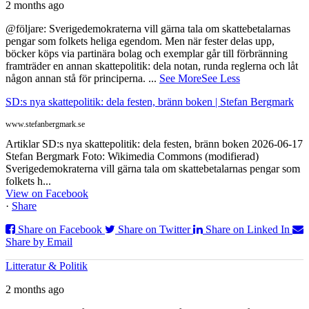
2 months ago
@följare: Sverigedemokraterna vill gärna tala om skattebetalarnas
pengar som folkets heliga egendom. Men när fester delas upp,
böcker köps via partinära bolag och exemplar går till förbränning
framträder en annan skattepolitik: dela notan, runda reglerna och låt
någon annan stå för principerna.
...
See More
See Less
SD:s nya skattepolitik: dela festen, bränn boken | Stefan Bergmark
www.stefanbergmark.se
Artiklar SD:s nya skattepolitik: dela festen, bränn boken 2026-06-17
Stefan Bergmark Foto: Wikimedia Commons (modifierad)
Sverigedemokraterna vill gärna tala om skattebetalarnas pengar som
folkets h...
View on Facebook
·
Share
Share on Facebook
Share on Twitter
Share on Linked In
Share by Email
Litteratur & Politik
2 months ago