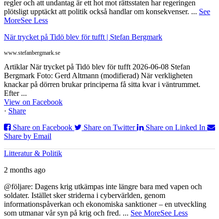
regler och att undantag är ett hot mot rättsstaten har regeringen
plötsligt upptäckt att politik också handlar om konsekvenser.
...
See
More
See Less
När trycket på Tidö blev för tufft | Stefan Bergmark
www.stefanbergmark.se
Artiklar När trycket på Tidö blev för tufft 2026-06-08 Stefan
Bergmark Foto: Gerd Altmann (modifierad) När verkligheten
knackar på dörren brukar principerna få sitta kvar i väntrummet.
Efter ...
View on Facebook
·
Share
Share on Facebook
Share on Twitter
Share on Linked In
Share by Email
Litteratur & Politik
2 months ago
@följare: Dagens krig utkämpas inte längre bara med vapen och
soldater. Istället sker striderna i cybervärlden, genom
informationspåverkan och ekonomiska sanktioner – en utveckling
som utmanar vår syn på krig och fred.
...
See More
See Less