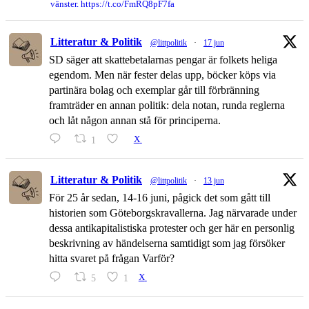
vänster. https://t.co/FmRQ8pF7fa
Litteratur & Politik
@littpolitik
·
17 jun
SD säger att skattebetalarnas pengar är folkets heliga
egendom. Men när fester delas upp, böcker köps via
partinära bolag och exemplar går till förbränning
framträder en annan politik: dela notan, runda reglerna
och låt någon annan stå för principerna.
1
X
Litteratur & Politik
@littpolitik
·
13 jun
För 25 år sedan, 14-16 juni, pågick det som gått till
historien som Göteborgskravallerna. Jag närvarade under
dessa antikapitalistiska protester och ger här en personlig
beskrivning av händelserna samtidigt som jag försöker
hitta svaret på frågan Varför?
5
1
X