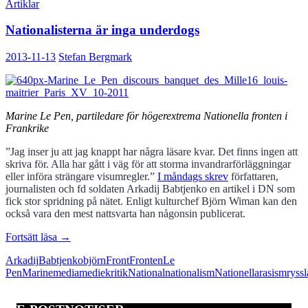
Artiklar
Nationalisterna är inga underdogs
2013-11-13
Stefan Bergmark
Marine Le Pen, partiledare för högerextrema Nationella fronten i
Frankrike
”Jag inser ju att jag knappt har några läsare kvar. Det finns ingen att
skriva för. Alla har gått i väg för att storma invandrarförläggningar
eller införa strängare visumregler.”
I måndags skrev
författaren,
journalisten och fd soldaten Arkadij Babtjenko en artikel i DN som
fick stor spridning på nätet. Enligt kulturchef Björn Wiman kan den
också vara den mest nattsvarta han någonsin publicerat.
Nationalisterna
Fortsätt läsa
→
är
Arkadij
Babtjenko
björn
Front
Fronten
Le
inga
Pen
Marine
media
mediekritik
National
nationalism
Nationella
rasism
ryss
underdogs