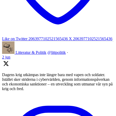
Like on Twitter 2063977102521565436
X
2063977102521565436
Litteratur & Politik
@littpolitik
·
2 jun
Dagens krig utkämpas inte längre bara med vapen och soldater.
Istället sker striderna i cybervärlden, genom informationspåverkan
och ekonomiska sanktioner – en utveckling som utmanar vår syn på
krig och fred.