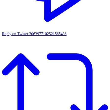
Reply on Twitter 2063977102521565436