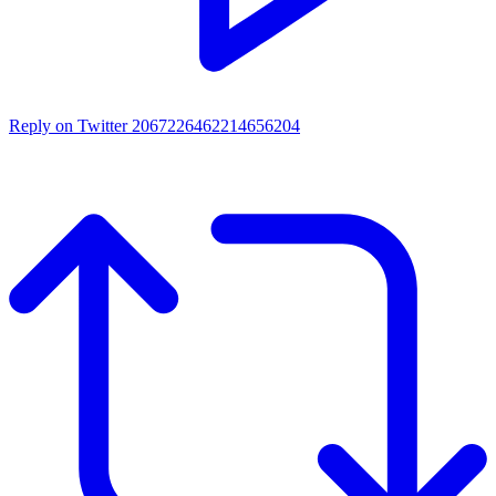
Reply on Twitter 2067226462214656204