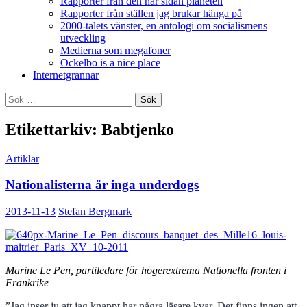
Rapporter från den här sidan planeten
Rapporter från ställen jag brukar hänga på
2000-talets vänster, en antologi om socialismens
utveckling
Medierna som megafoner
Ockelbo is a nice place
Internetgrannar
Sök
efter:
Etikettarkiv: Babtjenko
Artiklar
Nationalisterna är inga underdogs
2013-11-13
Stefan Bergmark
Marine Le Pen, partiledare för högerextrema Nationella fronten i
Frankrike
”Jag inser ju att jag knappt har några läsare kvar. Det finns ingen att