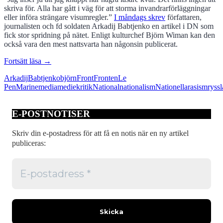
skriva för. Alla har gått i väg för att storma invandrarförläggningar
eller införa strängare visumregler.”
I måndags skrev
författaren,
journalisten och fd soldaten Arkadij Babtjenko en artikel i DN som
fick stor spridning på nätet. Enligt kulturchef Björn Wiman kan den
också vara den mest nattsvarta han någonsin publicerat.
Nationalisterna
Fortsätt läsa
→
är
Arkadij
Babtjenko
björn
Front
Fronten
Le
inga
Pen
Marine
media
mediekritik
National
nationalism
Nationella
rasism
ryss
underdogs
E-POSTNOTISER
Skriv din e-postadress för att få en notis när en ny artikel
publiceras: