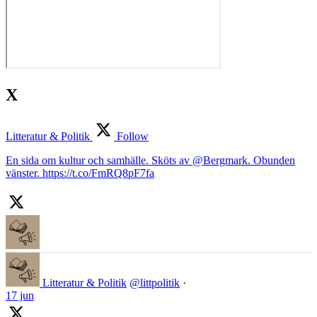
X
Litteratur & Politik
Follow
En sida om kultur och samhälle. Sköts av @Bergmark. Obunden
vänster. https://t.co/FmRQ8pF7fa
Litteratur & Politik
@littpolitik
·
17 jun