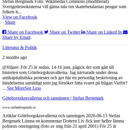
Stefan Bergmark Foto: Wikimedia Commons (modifierad)
Sverigedemokraterna vill gärna tala om skattebetalarnas pengar som
folkets h...
View on Facebook
·
Share
Share on Facebook
Share on Twitter
Share on Linked In
Share by Email
Litteratur & Politik
2 months ago
@följare: För 25 år sedan, 14-16 juni, pågick det som gått till
historien som Göteborgskravallerna. Jag närvarade under dessa
antikapitalistiska protester och ger här en personlig beskrivning av
händelserna samtidigt som jag försöker hitta svaret på frågan Varför?
...
See More
See Less
Göteborgskravallerna och sanningen | Stefan Bergmark
www.stefanbergmark.se
Artiklar Göteborgskravallerna och sanningen 2026-06-13 Stefan
Bergmark Lämna en kommentar Dottern Liv fick inte heller lämna
polisens omringning (foto av mig från 21 april 2001) För 25 år