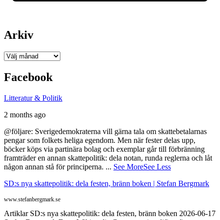
Arkiv
Arkiv
Facebook
Litteratur & Politik
2 months ago
@följare: Sverigedemokraterna vill gärna tala om skattebetalarnas
pengar som folkets heliga egendom. Men när fester delas upp,
böcker köps via partinära bolag och exemplar går till förbränning
framträder en annan skattepolitik: dela notan, runda reglerna och låt
någon annan stå för principerna.
...
See More
See Less
SD:s nya skattepolitik: dela festen, bränn boken | Stefan Bergmark
www.stefanbergmark.se
Artiklar SD:s nya skattepolitik: dela festen, bränn boken 2026-06-17