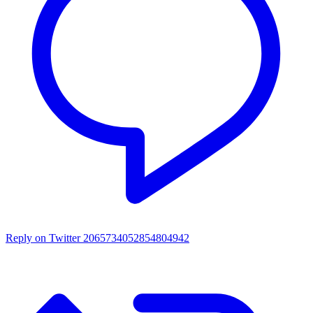
Reply on Twitter 2065734052854804942