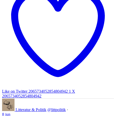
Like on Twitter 2065734052854804942
1
X
2065734052854804942
Litteratur & Politik
@littpolitik
·
8 jun