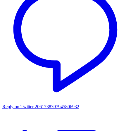
Reply on Twitter 2061738397945806932