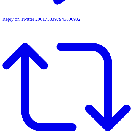
Reply on Twitter 2061738397945806932