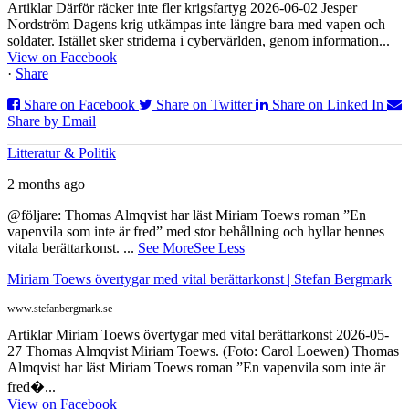
Artiklar Därför räcker inte fler krigsfartyg 2026-06-02 Jesper
Nordström Dagens krig utkämpas inte längre bara med vapen och
soldater. Istället sker striderna i cybervärlden, genom information...
View on Facebook
·
Share
Share on Facebook
Share on Twitter
Share on Linked In
Share by Email
Litteratur & Politik
2 months ago
@följare: Thomas Almqvist har läst Miriam Toews roman ”En
vapenvila som inte är fred” med stor behållning och hyllar hennes
vitala berättarkonst.
...
See More
See Less
Miriam Toews övertygar med vital berättarkonst | Stefan Bergmark
www.stefanbergmark.se
Artiklar Miriam Toews övertygar med vital berättarkonst 2026-05-
27 Thomas Almqvist Miriam Toews. (Foto: Carol Loewen) Thomas
Almqvist har läst Miriam Toews roman ”En vapenvila som inte är
fred�...
View on Facebook