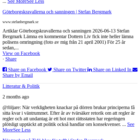
...
See More
See Less
Göteborgskravallerna och sanningen | Stefan Bergmark
www.stefanbergmark.se
Artiklar Göteborgskravallerna och sanningen 2026-06-13 Stefan
Bergmark Lämna en kommentar Dottern Liv fick inte heller lämna
polisens omringning (foto av mig från 21 april 2001) För 25 år
sedan,...
View on Facebook
·
Share
Share on Facebook
Share on Twitter
Share on Linked In
Share by Email
Litteratur & Politik
2 months ago
@följare: När verkligheten knackar på dörren brukar principerna få
sitta kvar i väntrummet. Efter år av tvärsäker retorik om att regler är
regler och att undantag är ett hot mot rättsstaten har regeringen
plötsligt upptäckt att politik också handlar om konsekvenser.
...
See
More
See Less