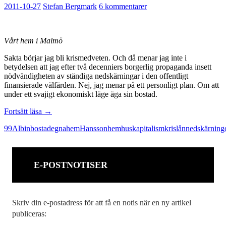
2011-10-27
Stefan Bergmark
6 kommentarer
Vårt hem i Malmö
Sakta börjar jag bli krismedveten. Och då menar jag inte i
betydelsen att jag efter två decenniers borgerlig propaganda insett
nödvändigheten av ständiga nedskärningar i den offentligt
finansierade välfärden. Nej, jag menar på ett personligt plan. Om att
under ett svajigt ekonomiskt läge äga sin bostad.
Villaägare
Fortsätt läsa
→
tillhör
99
Albin
bostad
egnahem
Hansson
hem
hus
kapitalism
kris
lån
nedskärning
också
de
99
procenten
E-POSTNOTISER
Skriv din e-postadress för att få en notis när en ny artikel
publiceras: