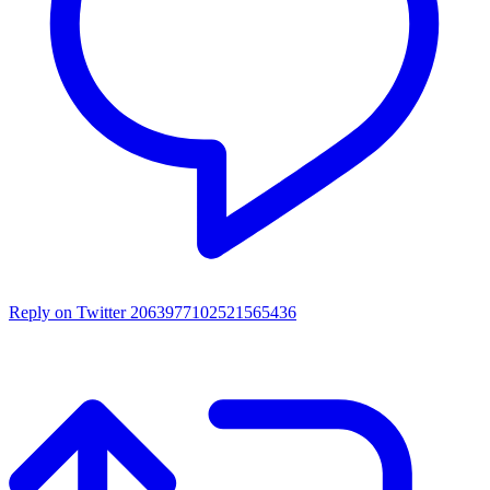
Reply on Twitter 2063977102521565436