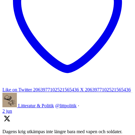
Like on Twitter 2063977102521565436
X
2063977102521565436
Litteratur & Politik
@littpolitik
·
2 jun
Dagens krig utkämpas inte längre bara med vapen och soldater.