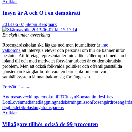
Artiklar
Insyn är A och O i en demokrati
2013-06-07
Stefan Bergmark
En skylt under avveckling
Rosengårdsskolan ska läggas ned men journalister är
inte
välkomna
att intervjua elever och personal om hur de känner inför
beslutet. Att företagsrepresentanter inte alltid ställer upp i media och
ibland till och med medvetet försvårar arbetet är ett demokratiskt
problem. Men att också folkvalda politiker och offentliganställda
tjänstemän krånglar borde vara en barnsjukdom som vårt
samhällssystem lämnat bakom sig för länge sen.
Insyn
Fortsätt läsa
→
är
Andreas
avveckling
demokrati
ETC
insyn
Konstantinides
Lise-
A
Lott
Lovén
media
nedläggning
nedskärning
nilsson
Rosengård
rosengård
och
dagbladet
Skola
stänga
transparens
O
Artiklar
i
en
Villaägare tillhör också de 99 procenten
demokrati