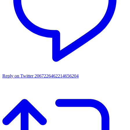
Reply on Twitter 2067226462214656204