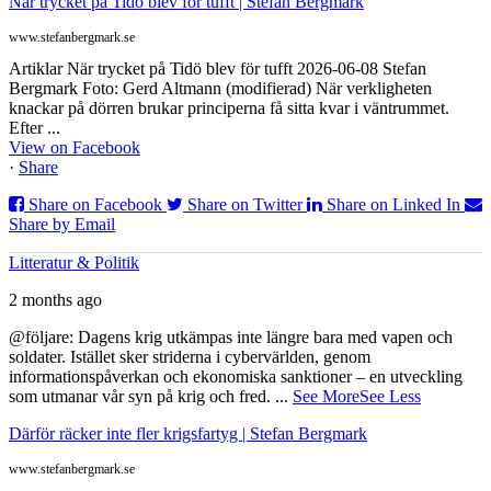
När trycket på Tidö blev för tufft | Stefan Bergmark
www.stefanbergmark.se
Artiklar När trycket på Tidö blev för tufft 2026-06-08 Stefan
Bergmark Foto: Gerd Altmann (modifierad) När verkligheten
knackar på dörren brukar principerna få sitta kvar i väntrummet.
Efter ...
View on Facebook
·
Share
Share on Facebook
Share on Twitter
Share on Linked In
Share by Email
Litteratur & Politik
2 months ago
@följare: Dagens krig utkämpas inte längre bara med vapen och
soldater. Istället sker striderna i cybervärlden, genom
informationspåverkan och ekonomiska sanktioner – en utveckling
som utmanar vår syn på krig och fred.
...
See More
See Less
Därför räcker inte fler krigsfartyg | Stefan Bergmark
www.stefanbergmark.se