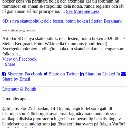
böcker köps via partinära bolag och exemplar går till förbränning
framträder en annan skattepolitik: dela notan, runda reglerna och låt
någon annan stå för principerna.
...
See More
See Less
SD:s nya skattepolitik: dela festen, bränn boken | Stefan Bergmark
www.stefanbergmark.se
Artiklar SD:s nya skattepolitik: dela festen, bränn boken 2026-06-17
Stefan Bergmark Foto: Wikimedia Commons (modifierad)
Sverigedemokraterna vill gärna tala om skattebetalarnas pengar som
folkets h...
View on Facebook
·
Share
Share on Facebook
Share on Twitter
Share on Linked In
Share by Email
Litteratur & Politik
2 months ago
@följare: För 25 år sedan, 14-16 juni, pågick det som gått till
historien som Göteborgskravallerna. Jag närvarade under dessa
antikapitalistiska protester och ger här en personlig beskrivning av
händelserna samtidigt som jag försöker hitta svaret på frågan Varför?