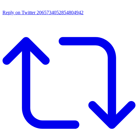
Reply on Twitter 2065734052854804942