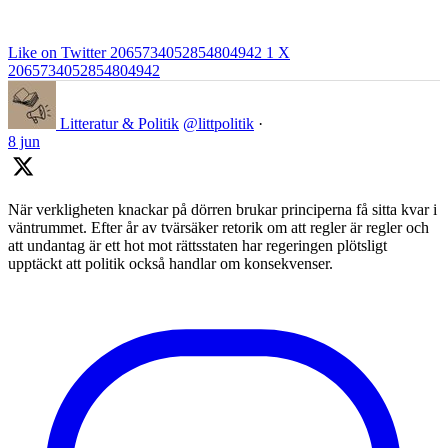
Like on Twitter 2065734052854804942
1
X
2065734052854804942
Litteratur & Politik
@littpolitik
·
8 jun
När verkligheten knackar på dörren brukar principerna få sitta kvar i
väntrummet. Efter år av tvärsäker retorik om att regler är regler och
att undantag är ett hot mot rättsstaten har regeringen plötsligt
upptäckt att politik också handlar om konsekvenser.