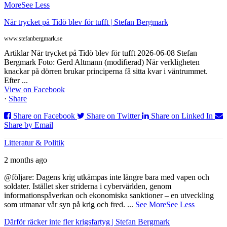
More
See Less
När trycket på Tidö blev för tufft | Stefan Bergmark
www.stefanbergmark.se
Artiklar När trycket på Tidö blev för tufft 2026-06-08 Stefan
Bergmark Foto: Gerd Altmann (modifierad) När verkligheten
knackar på dörren brukar principerna få sitta kvar i väntrummet.
Efter ...
View on Facebook
·
Share
Share on Facebook
Share on Twitter
Share on Linked In
Share by Email
Litteratur & Politik
2 months ago
@följare: Dagens krig utkämpas inte längre bara med vapen och
soldater. Istället sker striderna i cybervärlden, genom
informationspåverkan och ekonomiska sanktioner – en utveckling
som utmanar vår syn på krig och fred.
...
See More
See Less
Därför räcker inte fler krigsfartyg | Stefan Bergmark