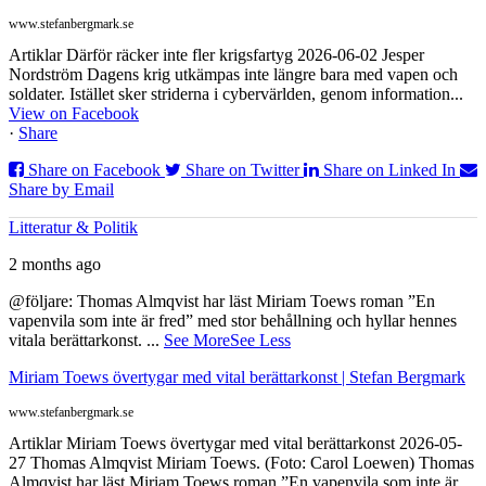
www.stefanbergmark.se
Artiklar Därför räcker inte fler krigsfartyg 2026-06-02 Jesper
Nordström Dagens krig utkämpas inte längre bara med vapen och
soldater. Istället sker striderna i cybervärlden, genom information...
View on Facebook
·
Share
Share on Facebook
Share on Twitter
Share on Linked In
Share by Email
Litteratur & Politik
2 months ago
@följare: Thomas Almqvist har läst Miriam Toews roman ”En
vapenvila som inte är fred” med stor behållning och hyllar hennes
vitala berättarkonst.
...
See More
See Less
Miriam Toews övertygar med vital berättarkonst | Stefan Bergmark
www.stefanbergmark.se
Artiklar Miriam Toews övertygar med vital berättarkonst 2026-05-
27 Thomas Almqvist Miriam Toews. (Foto: Carol Loewen) Thomas
Almqvist har läst Miriam Toews roman ”En vapenvila som inte är