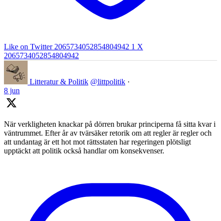
Like on Twitter 2065734052854804942
1
X
2065734052854804942
Litteratur & Politik
@littpolitik
·
8 jun
När verkligheten knackar på dörren brukar principerna få sitta kvar i
väntrummet. Efter år av tvärsäker retorik om att regler är regler och
att undantag är ett hot mot rättsstaten har regeringen plötsligt
upptäckt att politik också handlar om konsekvenser.