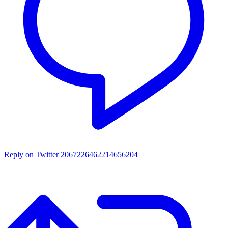
Reply on Twitter 2067226462214656204