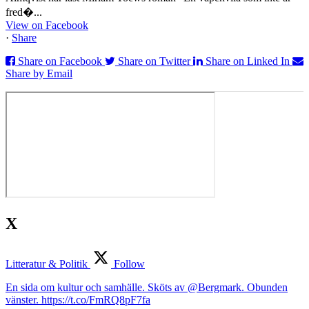
fred�...
View on Facebook
·
Share
Share on Facebook
Share on Twitter
Share on Linked In
Share by Email
X
Litteratur & Politik
Follow
En sida om kultur och samhälle. Sköts av @Bergmark. Obunden
vänster. https://t.co/FmRQ8pF7fa