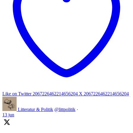
Like on Twitter 2067226462214656204
X
2067226462214656204
Litteratur & Politik
@littpolitik
·
13 jun