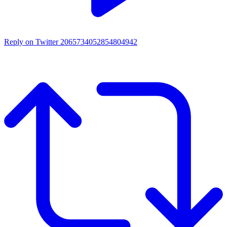
Reply on Twitter 2065734052854804942