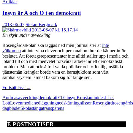
Artiklar
Insyn är A och O i en demokrati
2013-06-07
Stefan Bergmark
En skylt under avveckling
Rosengårdsskolan ska läggas ned men journalister är
inte
välkomna
att intervjua elever och personal om hur de känner inför
beslutet. Att företagsrepresentanter inte alltid ställer upp i media och
ibland till och med medvetet försvårar arbetet är ett demokratiskt
problem. Men att också folkvalda politiker och offentliganställda
tjänstemän krånglar borde vara en barnsjukdom som vårt
samhällssystem lämnat bakom sig för länge sen.
Insyn
Fortsätt läsa
→
är
Andreas
avveckling
demokrati
ETC
insyn
Konstantinides
Lise-
A
Lott
Lovén
media
nedläggning
nedskärning
nilsson
Rosengård
rosengård
och
dagbladet
Skola
stänga
transparens
O
i
en
E-POSTNOTISER
demokrati