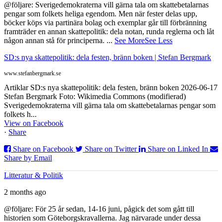
@följare: Sverigedemokraterna vill gärna tala om skattebetalarnas
pengar som folkets heliga egendom. Men när fester delas upp,
böcker köps via partinära bolag och exemplar går till förbränning
framträder en annan skattepolitik: dela notan, runda reglerna och låt
någon annan stå för principerna.
...
See More
See Less
SD:s nya skattepolitik: dela festen, bränn boken | Stefan Bergmark
www.stefanbergmark.se
Artiklar SD:s nya skattepolitik: dela festen, bränn boken 2026-06-17
Stefan Bergmark Foto: Wikimedia Commons (modifierad)
Sverigedemokraterna vill gärna tala om skattebetalarnas pengar som
folkets h...
View on Facebook
·
Share
Share on Facebook
Share on Twitter
Share on Linked In
Share by Email
Litteratur & Politik
2 months ago
@följare: För 25 år sedan, 14-16 juni, pågick det som gått till
historien som Göteborgskravallerna. Jag närvarade under dessa