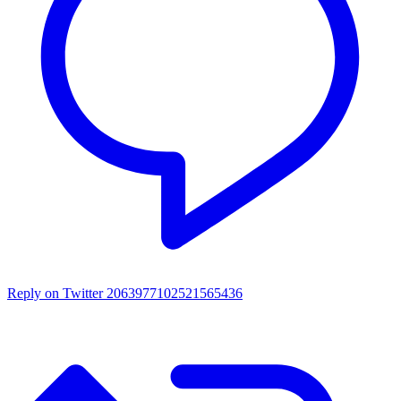
Reply on Twitter 2063977102521565436