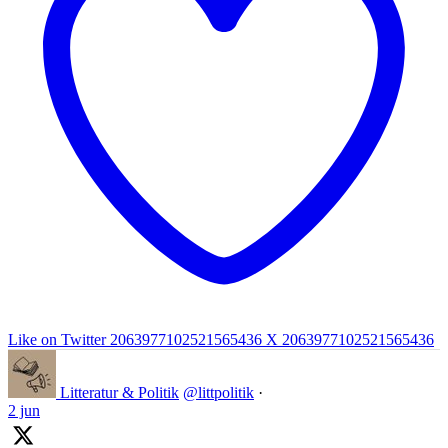
Like on Twitter 2063977102521565436
X
2063977102521565436
Litteratur & Politik
@littpolitik
·
2 jun