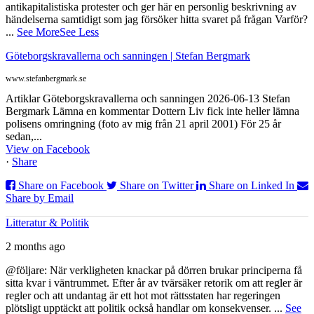
antikapitalistiska protester och ger här en personlig beskrivning av
händelserna samtidigt som jag försöker hitta svaret på frågan Varför?
...
See More
See Less
Göteborgskravallerna och sanningen | Stefan Bergmark
www.stefanbergmark.se
Artiklar Göteborgskravallerna och sanningen 2026-06-13 Stefan
Bergmark Lämna en kommentar Dottern Liv fick inte heller lämna
polisens omringning (foto av mig från 21 april 2001) För 25 år
sedan,...
View on Facebook
·
Share
Share on Facebook
Share on Twitter
Share on Linked In
Share by Email
Litteratur & Politik
2 months ago
@följare: När verkligheten knackar på dörren brukar principerna få
sitta kvar i väntrummet. Efter år av tvärsäker retorik om att regler är
regler och att undantag är ett hot mot rättsstaten har regeringen
plötsligt upptäckt att politik också handlar om konsekvenser.
...
See