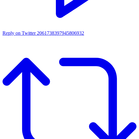
Reply on Twitter 2061738397945806932