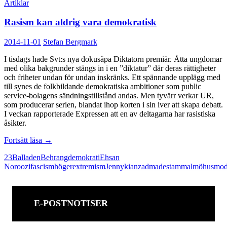
Artiklar
Rasism kan aldrig vara demokratisk
2014-11-01
Stefan Bergmark
I tisdags hade Svt:s nya dokusåpa Diktatorn premiär. Åtta ungdomar
med olika bakgrunder stängs in i en ”diktatur” där deras rättigheter
och friheter undan för undan inskränks. Ett spännande upplägg med
till synes de folkbildande demokratiska ambitioner som public
service-bolagens sändningstillstånd andas. Men tyvärr verkar UR,
som producerar serien, blandat ihop korten i sin iver att skapa debatt.
I veckan rapporterade Expressen att en av deltagarna har rasistiska
åsikter.
Rasism
Fortsätt läsa
→
kan
23
Balladen
Behrang
demokrati
Ehsan
aldrig
Noroozi
fascism
högerextremism
Jenny
kianzad
madestam
malmöhus
mod
vara
demokratisk
E-POSTNOTISER