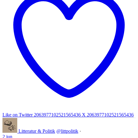
Like on Twitter 2063977102521565436
X
2063977102521565436
Litteratur & Politik
@littpolitik
·
2 jun