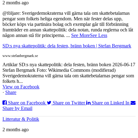
2 months ago
@följare: Sverigedemokraterna vill gärna tala om skattebetalarnas
pengar som folkets heliga egendom. Men när fester delas upp,
böcker köps via partinära bolag och exemplar går till förbränning
framträder en annan skattepolitik: dela notan, runda reglerna och låt
någon annan stå för principerna.
...
See More
See Less
SD:s nya skattepolitik: dela festen, bränn boken | Stefan Bergmark
www.stefanbergmark.se
Artiklar SD:s nya skattepolitik: dela festen, bränn boken 2026-06-17
Stefan Bergmark Foto: Wikimedia Commons (modifierad)
Sverigedemokraterna vill gärna tala om skattebetalarnas pengar som
folkets h...
View on Facebook
·
Share
Share on Facebook
Share on Twitter
Share on Linked In
Share by Email
Litteratur & Politik
2 months ago