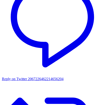
Reply on Twitter 2067226462214656204