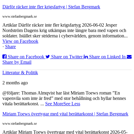
Därför räcker inte fler krigsfartyg | Stefan Bergmark
www.stefanbergmark.se
Artiklar Därför räcker inte fler krigsfartyg 2026-06-02 Jesper
Nordström Dagens krig utkämpas inte längre bara med vapen och
soldater. Istället sker striderna i cybervärlden, genom information...
View on Facebook
·
Share
Share on Facebook
Share on Twitter
Share on Linked In
Share by Email
Litteratur & Politik
2 months ago
@följare: Thomas Almqvist har läst Miriam Toews roman ”En
vapenvila som inte är fred” med stor behållning och hyllar hennes
vitala berättarkonst.
...
See More
See Less
Miriam Toews övertygar med vital berättarkonst | Stefan Bergmark
www.stefanbergmark.se
Artiklar Miriam Toews övertygar med vital berättarkonst 2026-05-