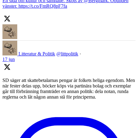
En sida om kultur och samhälle. Sköts av @Bergmark. Obunden
vänster. https://t.co/FmRQ8pF7fa
Litteratur & Politik
@littpolitik
·
17 jun
SD säger att skattebetalarnas pengar är folkets heliga egendom. Men
när fester delas upp, böcker köps via partinära bolag och exemplar
går till förbränning framträder en annan politik: dela notan, runda
reglerna och låt någon annan stå för principerna.