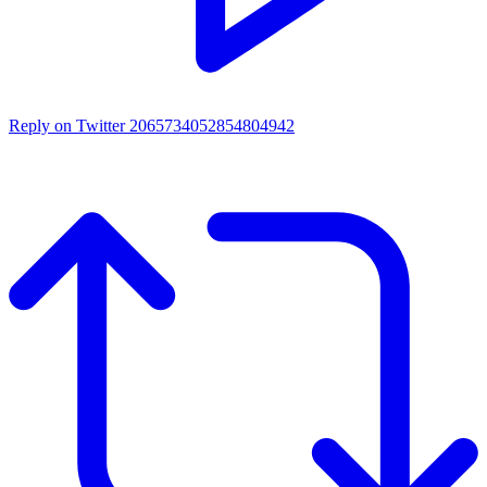
Reply on Twitter 2065734052854804942