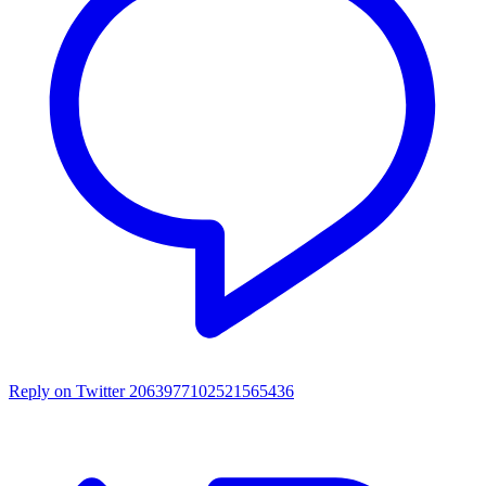
Reply on Twitter 2063977102521565436