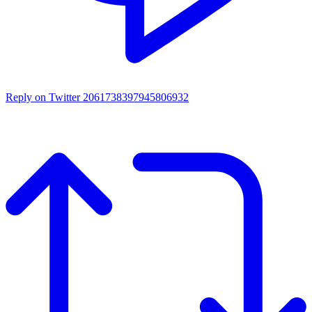
Reply on Twitter 2061738397945806932