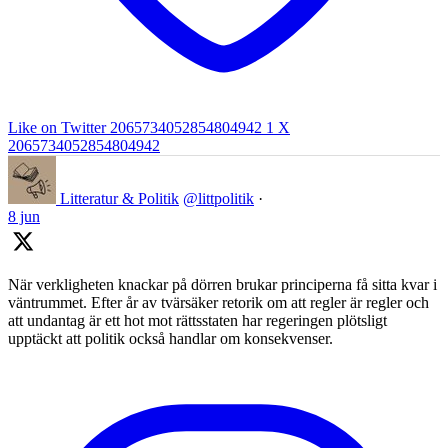
Like on Twitter 2065734052854804942
1
X
2065734052854804942
Litteratur & Politik
@littpolitik
·
8 jun
När verkligheten knackar på dörren brukar principerna få sitta kvar i
väntrummet. Efter år av tvärsäker retorik om att regler är regler och
att undantag är ett hot mot rättsstaten har regeringen plötsligt
upptäckt att politik också handlar om konsekvenser.