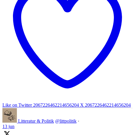
Like on Twitter 2067226462214656204
X
2067226462214656204
Litteratur & Politik
@littpolitik
·
13 jun