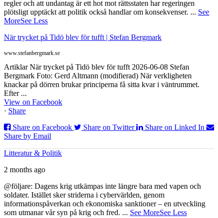
regler och att undantag är ett hot mot rättsstaten har regeringen
plötsligt upptäckt att politik också handlar om konsekvenser.
...
See
More
See Less
När trycket på Tidö blev för tufft | Stefan Bergmark
www.stefanbergmark.se
Artiklar När trycket på Tidö blev för tufft 2026-06-08 Stefan
Bergmark Foto: Gerd Altmann (modifierad) När verkligheten
knackar på dörren brukar principerna få sitta kvar i väntrummet.
Efter ...
View on Facebook
·
Share
Share on Facebook
Share on Twitter
Share on Linked In
Share by Email
Litteratur & Politik
2 months ago
@följare: Dagens krig utkämpas inte längre bara med vapen och
soldater. Istället sker striderna i cybervärlden, genom
informationspåverkan och ekonomiska sanktioner – en utveckling
som utmanar vår syn på krig och fred.
...
See More
See Less