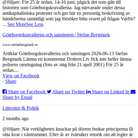
@följare: För 25 år sedan, 14-16 juni, pågick det som gått till
historien som Göteborgskravallerna. Jag närvarade under dessa
antikapitalistiska protester och ger här en personlig beskrivning av
händelserna samtidigt som jag försöker hitta svaret på frågan Varför?
...
See More
See Less
Göteborgskravallerna och sanningen | Stefan Bergmark
www.stefanbergmark.se
Artiklar Göteborgskravallerna och sanningen 2026-06-13 Stefan
Bergmark Lämna en kommentar Dottern Liv fick inte heller lämna
polisens omringning (foto av mig från 21 april 2001) För 25 år
sedan,...
View on Facebook
·
Share
Share on Facebook
Share on Twitter
Share on Linked In
Share by Email
Litteratur & Politik
2 months ago
@följare: När verkligheten knackar på dörren brukar principerna få
sitta kvar i väntrummet. Efter år av tvärsäker retorik om att regler är