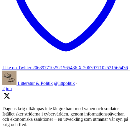
Like on Twitter 2063977102521565436
X
2063977102521565436
Litteratur & Politik
@littpolitik
·
2 jun
Dagens krig utkämpas inte längre bara med vapen och soldater.
Istället sker striderna i cybervärlden, genom informationspåverkan
och ekonomiska sanktioner – en utveckling som utmanar vår syn på
krig och fred.