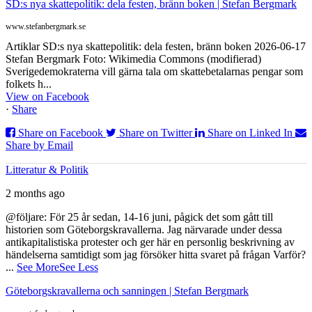
SD:s nya skattepolitik: dela festen, bränn boken | Stefan Bergmark
www.stefanbergmark.se
Artiklar SD:s nya skattepolitik: dela festen, bränn boken 2026-06-17
Stefan Bergmark Foto: Wikimedia Commons (modifierad)
Sverigedemokraterna vill gärna tala om skattebetalarnas pengar som
folkets h...
View on Facebook
·
Share
Share on Facebook
Share on Twitter
Share on Linked In
Share by Email
Litteratur & Politik
2 months ago
@följare: För 25 år sedan, 14-16 juni, pågick det som gått till
historien som Göteborgskravallerna. Jag närvarade under dessa
antikapitalistiska protester och ger här en personlig beskrivning av
händelserna samtidigt som jag försöker hitta svaret på frågan Varför?
...
See More
See Less
Göteborgskravallerna och sanningen | Stefan Bergmark