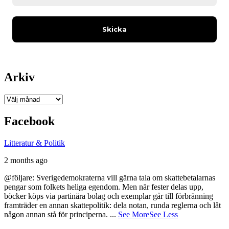
Arkiv
Arkiv
Facebook
Litteratur & Politik
2 months ago
@följare: Sverigedemokraterna vill gärna tala om skattebetalarnas
pengar som folkets heliga egendom. Men när fester delas upp,
böcker köps via partinära bolag och exemplar går till förbränning
framträder en annan skattepolitik: dela notan, runda reglerna och låt
någon annan stå för principerna.
...
See More
See Less