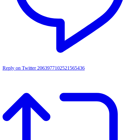
Reply on Twitter 2063977102521565436