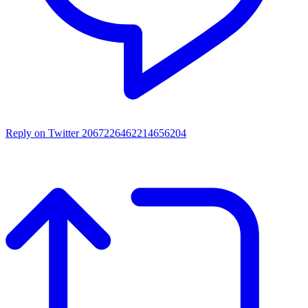
Reply on Twitter 2067226462214656204