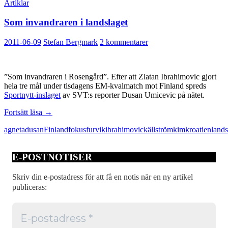
Artiklar
Som invandraren i landslaget
2011-06-09
Stefan Bergmark
2 kommentarer
”Som invandraren i Rosengård”. Efter att Zlatan Ibrahimovic gjort
hela tre mål under tisdagens EM-kvalmatch mot Finland spreds
Sportnytt-inslaget
av SVT:s reporter Dusan Umicevic på nätet.
Som
Fortsätt läsa
→
invandraren
agneta
dusan
Finland
fokus
furvik
ibrahimovic
källström
kim
kroatien
lands
i
landslaget
E-POSTNOTISER
Skriv din e-postadress för att få en notis när en ny artikel
publiceras: