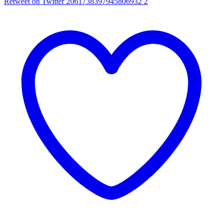
Retweet on Twitter 2061738397945806932
2