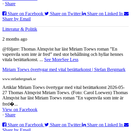
·
Share
Share on Facebook
Share on Twitter
Share on Linked In
Share by Email
Litteratur & Politik
2 months ago
@följare: Thomas Almqvist har läst Miriam Toews roman ”En
vapenvila som inte är fred” med stor behållning och hyllar hennes
vitala berättarkonst.
...
See More
See Less
Miriam Toews övertygar med vital berättarkonst | Stefan Bergmark
www.stefanbergmark.se
Artiklar Miriam Toews övertygar med vital berättarkonst 2026-05-
27 Thomas Almqvist Miriam Toews. (Foto: Carol Loewen) Thomas
Almqvist har läst Miriam Toews roman ”En vapenvila som inte är
fred�...
View on Facebook
·
Share
Share on Facebook
Share on Twitter
Share on Linked In
Share by Email