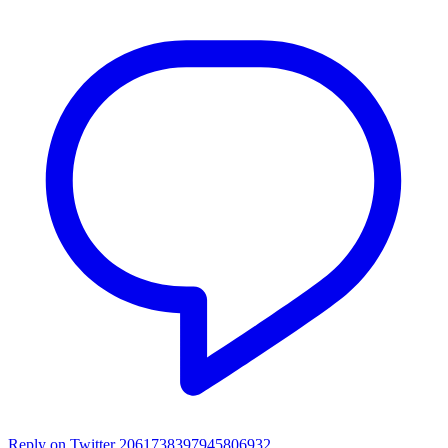
Reply on Twitter 2061738397945806932