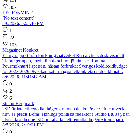
111
367
LEGIONMINT
[No text content]
8/6/2026, 5:53:46 PM
1
22
105
Magasinet Konkret
En ny rapport från forskningsnätverket Researchers desk visar att
Tidöregeringen, med klimat- och miljöminister Romina
Pourmokhtari i spetsen, nästan förbrukat Sveriges koldioxidbudget
för 2023-2026. #veckanssatir magasinetkonkret.se/tidos-klimat...
8/6/2026, 11:41:47 AM
0
2
6
Stefan Bergmark
”SD är inte ett renodlat högerparti men det behöver vi inte utveckla
nu”, sa precis Borås Tidnings politiska redaktör i Studio Ett. Jag kan
utveckla åt henne: SD är i alla fall ett renodlat högerextremt parti.
8/5/2026, 2:19:01 PM
0