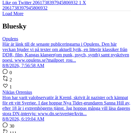
Like on Twitter 2061738397945806932
1
X
2061738397945806932
Load More
Bluesky
Opulens
Här är länk till de senaste publiceringarna i Opulens. Den här
veckan bjuder vi på texter om aktuell lyrik, en litterär klassiker från
DDR, film, Kangas klanger(om punk, psych, synth) samt nyskriven
poesi. www.opulens.se?mailpoet_rou...
8/8/2026, 7:56:58 AM
0
2
1
Niklas Orrenius
Hon har varit valobservatör åt Kreml, skrivit åt nazister och kämpat
för ett vitt Sverige. I dag hoppar Nya Tider-grundaren Sanna Hill av,
efter 18 år i extremhögerns tjänst. Jag hoppas många vill läsa dagens
stora DN-intervju: www.dn.se/sverige/kvin...
8/8/2026, 6:19:04 AM
30