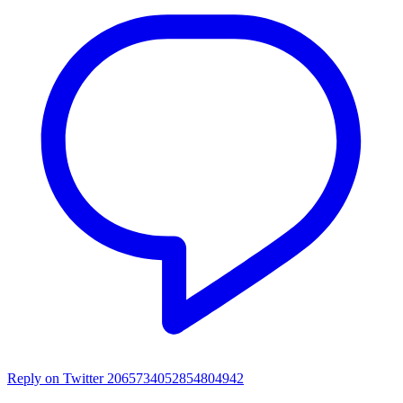
Reply on Twitter 2065734052854804942