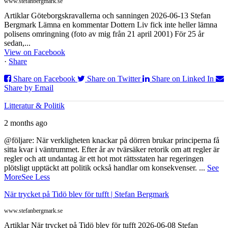
www.stefanbergmark.se
Artiklar Göteborgskravallerna och sanningen 2026-06-13 Stefan
Bergmark Lämna en kommentar Dottern Liv fick inte heller lämna
polisens omringning (foto av mig från 21 april 2001) För 25 år
sedan,...
View on Facebook
·
Share
Share on Facebook
Share on Twitter
Share on Linked In
Share by Email
Litteratur & Politik
2 months ago
@följare: När verkligheten knackar på dörren brukar principerna få
sitta kvar i väntrummet. Efter år av tvärsäker retorik om att regler är
regler och att undantag är ett hot mot rättsstaten har regeringen
plötsligt upptäckt att politik också handlar om konsekvenser.
...
See
More
See Less
När trycket på Tidö blev för tufft | Stefan Bergmark
www.stefanbergmark.se
Artiklar När trycket på Tidö blev för tufft 2026-06-08 Stefan