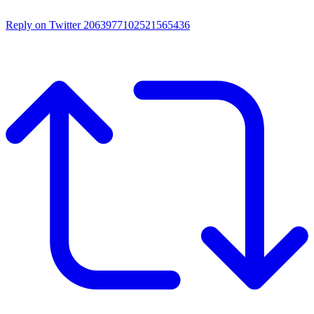
Reply on Twitter 2063977102521565436