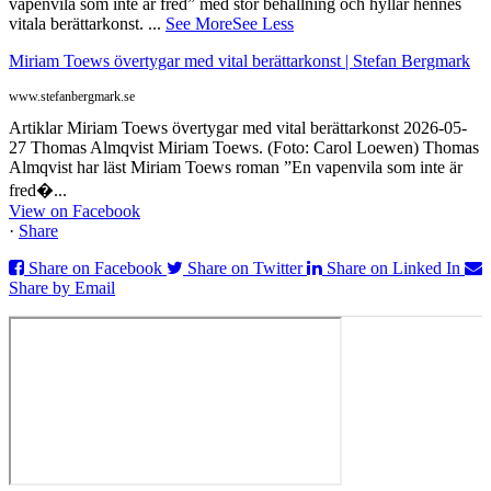
vapenvila som inte är fred” med stor behållning och hyllar hennes
vitala berättarkonst.
...
See More
See Less
Miriam Toews övertygar med vital berättarkonst | Stefan Bergmark
www.stefanbergmark.se
Artiklar Miriam Toews övertygar med vital berättarkonst 2026-05-
27 Thomas Almqvist Miriam Toews. (Foto: Carol Loewen) Thomas
Almqvist har läst Miriam Toews roman ”En vapenvila som inte är
fred�...
View on Facebook
·
Share
Share on Facebook
Share on Twitter
Share on Linked In
Share by Email