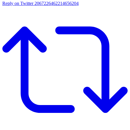
Reply on Twitter 2067226462214656204