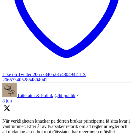
Like on Twitter 2065734052854804942
1
X
2065734052854804942
Litteratur & Politik
@littpolitik
·
8 jun
När verkligheten knackar på dörren brukar principerna få sitta kvar i
väntrummet. Efter år av tvärsäker retorik om att regler är regler och
att undantag är ett hot mot rättsstaten har regeringen plötsligt