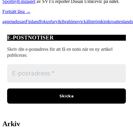
Sportnytt-inslaget
av SVT:s reporter Dusan Umicevic på nätet.
Som
Fortsätt läsa
→
invandraren
agneta
dusan
Finland
fokus
furvik
ibrahimovic
källström
kim
kroatien
lands
i
landslaget
E-POSTNOTISER
Skriv din e-postadress för att få en notis när en ny artikel
publiceras:
Arkiv