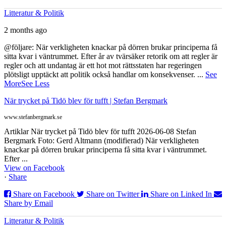
Litteratur & Politik
2 months ago
@följare: När verkligheten knackar på dörren brukar principerna få
sitta kvar i väntrummet. Efter år av tvärsäker retorik om att regler är
regler och att undantag är ett hot mot rättsstaten har regeringen
plötsligt upptäckt att politik också handlar om konsekvenser.
...
See
More
See Less
När trycket på Tidö blev för tufft | Stefan Bergmark
www.stefanbergmark.se
Artiklar När trycket på Tidö blev för tufft 2026-06-08 Stefan
Bergmark Foto: Gerd Altmann (modifierad) När verkligheten
knackar på dörren brukar principerna få sitta kvar i väntrummet.
Efter ...
View on Facebook
·
Share
Share on Facebook
Share on Twitter
Share on Linked In
Share by Email
Litteratur & Politik