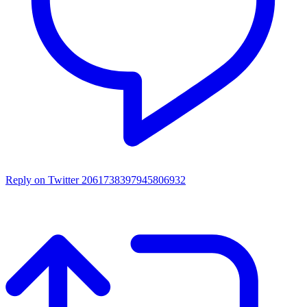
Reply on Twitter 2061738397945806932