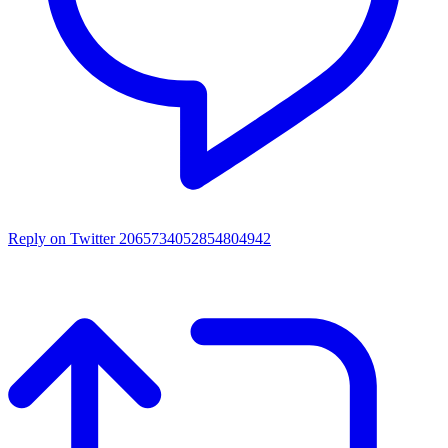
Reply on Twitter 2065734052854804942