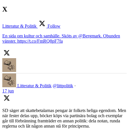
X
Litteratur & Politik
Follow
En sida om kultur och samhälle. Sköts av @Bergmark. Obunden
vänster. https://t.co/FmRQ8pF7fa
Litteratur & Politik
@littpolitik
·
17 jun
SD säger att skattebetalarnas pengar är folkets heliga egendom. Men
när fester delas upp, böcker köps via partinära bolag och exemplar
går till förbränning framträder en annan politik: dela notan, runda
reglerna och låt någon annan stå för principerna.