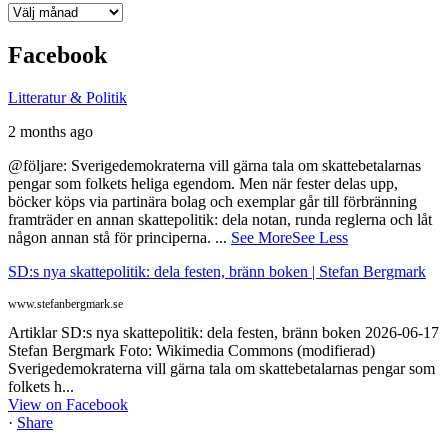
Arkiv
Facebook
Litteratur & Politik
2 months ago
@följare: Sverigedemokraterna vill gärna tala om skattebetalarnas
pengar som folkets heliga egendom. Men när fester delas upp,
böcker köps via partinära bolag och exemplar går till förbränning
framträder en annan skattepolitik: dela notan, runda reglerna och låt
någon annan stå för principerna.
...
See More
See Less
SD:s nya skattepolitik: dela festen, bränn boken | Stefan Bergmark
www.stefanbergmark.se
Artiklar SD:s nya skattepolitik: dela festen, bränn boken 2026-06-17
Stefan Bergmark Foto: Wikimedia Commons (modifierad)
Sverigedemokraterna vill gärna tala om skattebetalarnas pengar som
folkets h...
View on Facebook
·
Share