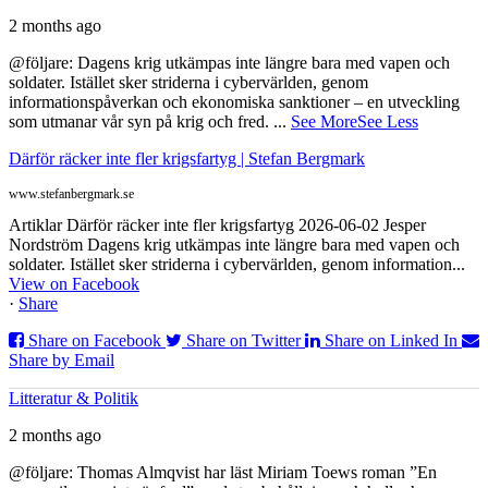
2 months ago
@följare: Dagens krig utkämpas inte längre bara med vapen och
soldater. Istället sker striderna i cybervärlden, genom
informationspåverkan och ekonomiska sanktioner – en utveckling
som utmanar vår syn på krig och fred.
...
See More
See Less
Därför räcker inte fler krigsfartyg | Stefan Bergmark
www.stefanbergmark.se
Artiklar Därför räcker inte fler krigsfartyg 2026-06-02 Jesper
Nordström Dagens krig utkämpas inte längre bara med vapen och
soldater. Istället sker striderna i cybervärlden, genom information...
View on Facebook
·
Share
Share on Facebook
Share on Twitter
Share on Linked In
Share by Email
Litteratur & Politik
2 months ago
@följare: Thomas Almqvist har läst Miriam Toews roman ”En