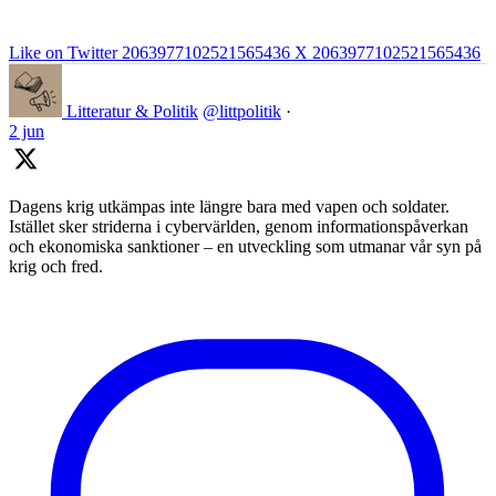
Like on Twitter 2063977102521565436
X
2063977102521565436
Litteratur & Politik
@littpolitik
·
2 jun
Dagens krig utkämpas inte längre bara med vapen och soldater.
Istället sker striderna i cybervärlden, genom informationspåverkan
och ekonomiska sanktioner – en utveckling som utmanar vår syn på
krig och fred.