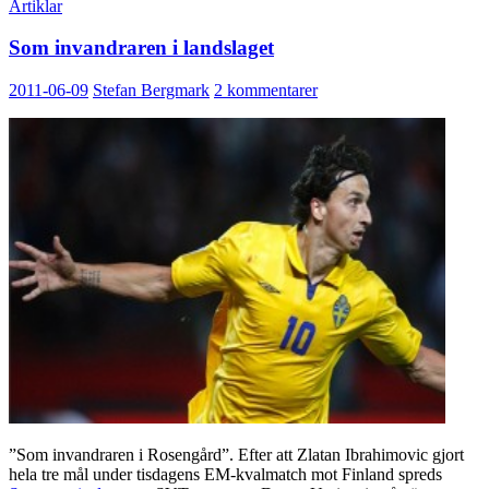
Artiklar
Som invandraren i landslaget
2011-06-09
Stefan Bergmark
2 kommentarer
”Som invandraren i Rosengård”. Efter att Zlatan Ibrahimovic gjort
hela tre mål under tisdagens EM-kvalmatch mot Finland spreds